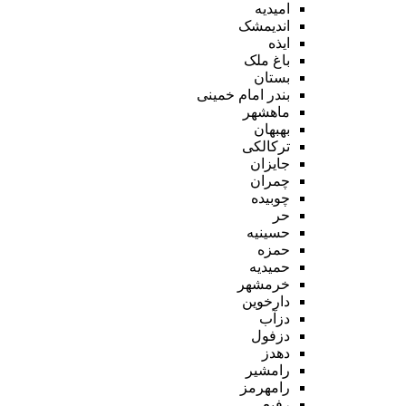
امیدیه
اندیمشک
ایذه
باغ ملک
بستان
بندر امام خمینی
ماهشهر
بهبهان
ترکالکی
جایزان
چمران
چوبیده
حر
حسینیه
حمزه
حمیدیه
خرمشهر
دارخوین
دزآب
دزفول
دهدز
رامشیر
رامهرمز
رفیع