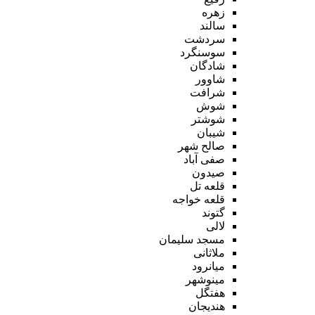
زهره
سالند
سردشت
سوسنگرد
شادگان
شاوور
شرافت
شوش
شوشتر
شیبان
صالح شهر
صفی آباد
صیدون
قلعه تل
قلعه خواجه
گتوند
لالی
مسجد سلیمان
ملاثانی
میانرود
مینوشهر
هفتگل
هندیجان