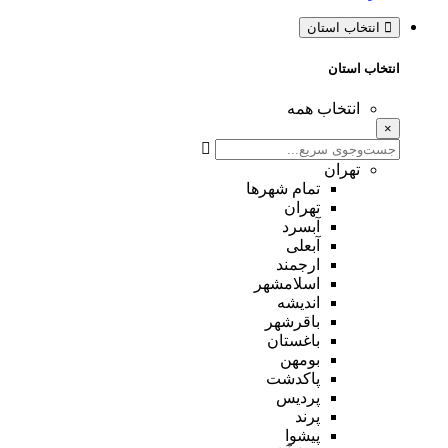
انتخاب استان
انتخاب استان
انتخاب همه
×
تهران
تمام شهر‌ها
تهران
آبسرد
آبعلی
ارجمند
اسلامشهر
اندیشه
باقرشهر
باغستان
بومهن
پاکدشت
پردیس
پرند
پیشوا