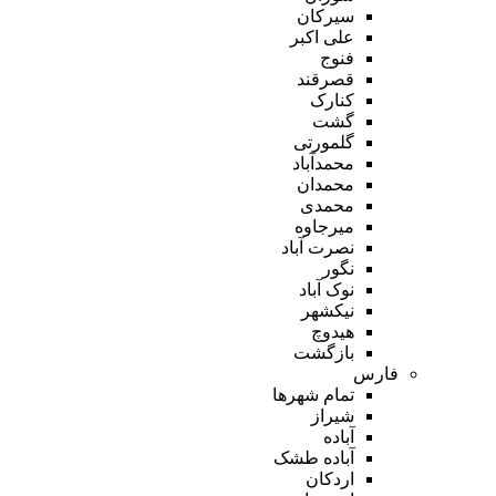
سیرکان
علی اکبر
فنوج
قصرقند
کنارک
گشت
گلمورتی
محمدآباد
محمدان
محمدی
میرجاوه
نصرت آباد
نگور
نوک آباد
نیکشهر
هیدوچ
بازگشت
فارس
تمام شهر‌ها
شیراز
آباده
آباده طشک
اردکان