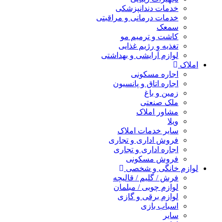
خدمات دندانپزشکی
خدمات درمانی و مراقبتی
سمعک
کاشت و ترمیم مو
تغذیه و رژیم غذایی
لوازم آرایشی و بهداشتی
املاک
اجاره مسکونی
اجاره اتاق و پانسیون
زمین و باغ
ملک صنعتی
مشاور املاک
ویلا
سایر خدمات املاک
فروش اداری و تجاری
اجاره اداری و تجاری
فروش مسکونی
لوازم خانگی و شخصی
فرش / گلیم / قالیچه
لوازم چوبی / مبلمان
لوازم برقی و گازی
اسباب بازی
سایر