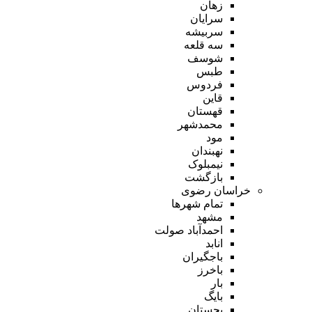
زهان
سرایان
سربیشه
سه قلعه
شوسف
طبس
فردوس
قاین
قهستان
محمدشهر
مود
نهبندان
نیمبلوک
بازگشت
خراسان رضوی
تمام شهر‌ها
مشهد
احمدآباد صولت
انابد
باجگیران
باخرز
بار
بایگ
بجستان