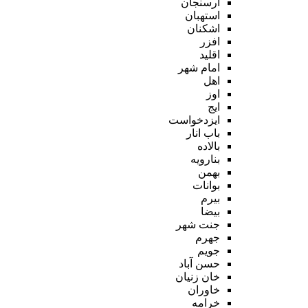
ارسنجان
استهبان
اشکنان
افزر
اقلید
امام شهر
اهل
اوز
ایج
ایزدخواست
باب انار
بالاده
بنارویه
بهمن
بوانات
بیرم
بیضا
جنت شهر
جهرم
جویم
حسن آباد
خان زنیان
خاوران
خرامه