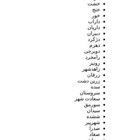
خشت
خنج
خور
داراب
داریان
دبیران
دژکرد
دهرم
دوبرجی
رامجرد
رونیز
زاهدشهر
زرقان
زرین دشت
سده
سروستان
سعادت شهر
سورمق
سیدان
ششده
شهرپیر
صدرا
صغاد