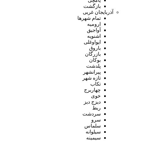
یامچی
بازگشت
آذربایجان غربی
تمام شهر‌ها
ارومیه
آواجیق
اشنویه
ایواوغلی
باروق
بازرگان
بوکان
پلدشت
پیرانشهر
تازه شهر
تکاب
چهاربرج
خوی
دیزج دیز
ربط
سردشت
سرو
سلماس
سیلوانه
سیمینه