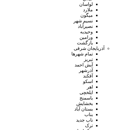
لواسان
ملارد
میگون
نسیم شهر
نصیرآباد
وحیدیه
ورامین
بازگشت
آذربایجان شرقی
تمام شهر‌ها
تبریز
آبش احمد
آذرشهر
آقکند
اسکو
اهر
ایلخچی
باسمنج
بخشایش
بستان آباد
بناب
ناب جدید
ترک