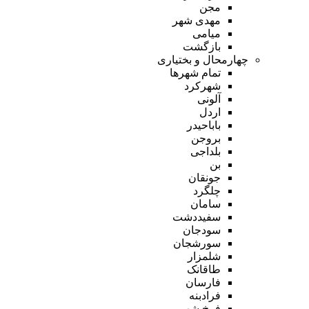
مجن
مهدی شهر
میامی
بازگشت
چهارمحال و بختیاری
تمام شهر‌ها
شهرکرد
آلونی
اردل
باباحیدر
بروجن
بلداجی
بن
جونقان
چلگرد
سامان
سفیددشت
سودجان
سورشجان
شلمزار
طاقانک
فارسان
فرادبنه
فرخ شهر