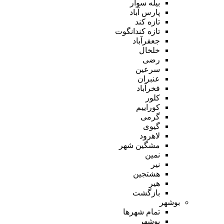
بیله سوار
پارس آباد
تازه کند
تازه کندانگوت
جعفرآباد
خلخال
رضی
سرعین
عنبران
فخرآباد
کلور
کوراییم
گرمی
گیوی
لاهرود
مشگین شهر
نمین
نیر
هشتجین
هیر
بازگشت
بوشهر
تمام شهر‌ها
بوشهر