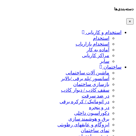
دسته‌بندی‌ها
×
استخدام و کاریابی
استخدام
استخدام بازاریاب
آماده به کار
مراکز کاریابی
سایر
ساختمان
ماشین آلات ساختمانی
آسانسور /پله برقی /بالابر
بازسازی ساختمان
سقف کاذب / دیوار کاذب
در ضد سرقت
در اتوماتیک / کرکره برقی
در و پنجره
دکوراسیون داخلی
برق و هوشمند سازی
ایزوگام و عایقهای رطوبتی
نمای ساختمان