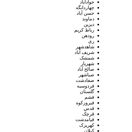
جوادآباد
چهاردانگه
حسن آباد
دماوند
دیزین
رباط کریم
رودهن
ری
شاهدشهر
شریف آباد
شمشک
شهریار
صالح آباد
صباشهر
صفادشت
فردوسیه
گلستان
فشم
فیروزکوه
قدس
قرچک
قیامدشت
کهریزک
کیلان