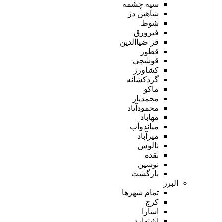
سیه چشمه
شاهین دژ
شوط
فیرورق
قر ضیاالدین
قطور
قوشچی
کشاورز
گردکشانه
ماکو
محمدیار
محمودآباد
مهاباد
میاندوآب
میرآباد
نالوس
نقده
نوشین
بازگشت
البرز
تمام شهر‌ها
کرج
اسارا
اشتهارد