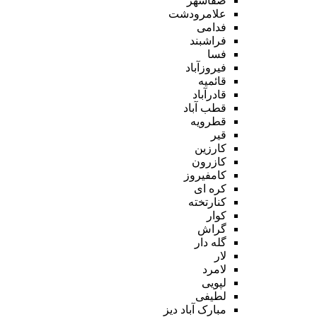
صفاشهر
علامرودشت
فدامی
فراشبند
فسا
فیروزآباد
قائمیه
قادرآباد
قطب آباد
قطرویه
قیر
کارزین
کازرون
کامفیروز
کره ای
کنارتخته
کوار
گراش
گله دار
لار
لامرد
لپویی
لطیفی
مبارک آباد دیز