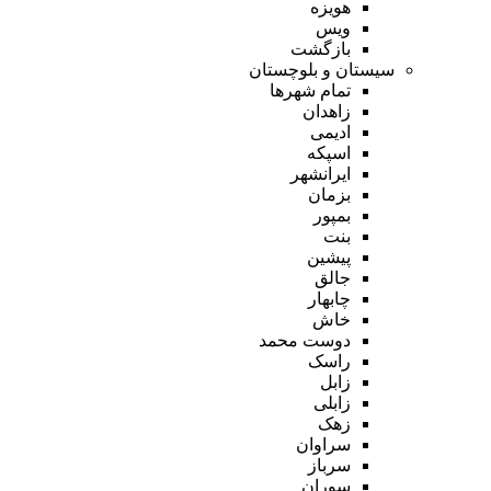
هویزه
ویس
بازگشت
سیستان و بلوچستان
تمام شهر‌ها
زاهدان
ادیمی
اسپکه
ایرانشهر
بزمان
بمپور
بنت
پیشین
جالق
چابهار
خاش
دوست محمد
راسک
زابل
زابلی
زهک
سراوان
سرباز
سوران