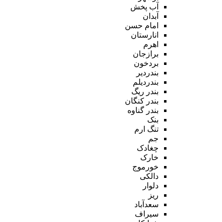
آب پخش
آبدان
امام حسن
انارستان
اهرم
برازجان
بردخون
بندردیر
بندردیلم
بندر ریگ
بندر کنگان
بندر گناوه
بنک
تنگ ارم
جم
چغادک
خارک
خورموج
دالکی
دلوار
ریز
سعدآباد
سیراف