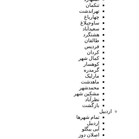
تنکمان
تهراندشت
چهارباغ
ساوجبلاغ
سعیدآباد
هشتگرد
طالقان
فردیس
کردان
کمال شهر
کوهسار
گرمدره
مارلیک
ماهدشت
محمدشهر
مشکین شهر
نظرآباد
بازگشت
اردبیل
تمام شهر‌ها
اردبیل
آبی بیگلو
اصلان دوز