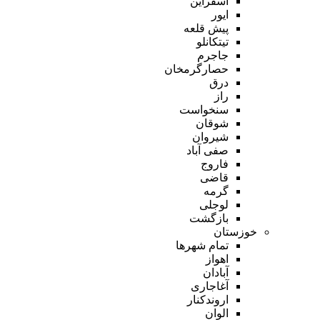
اسفراین
ایور
پیش قلعه
تیتکانلو
جاجرم
حصارگرمخان
درق
راز
سنخواست
شوقان
شیروان
صفی آباد
فاروج
قاضی
گرمه
لوجلی
بازگشت
خوزستان
تمام شهر‌ها
اهواز
آبادان
آغاجاری
اروندکنار
الوان