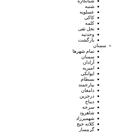
شبانکاره
شنبه
عسلویه
کاکی
کلمه
نخل تقی
وحدتیه
بازگشت
سمنان
تمام شهر‌ها
سمنان
آرادان
امیریه
ایوانکی
بسطام
بیارجمند
دامغان
درجزین
دیباج
سرخه
شاهرود
شهمیرزاد
کلاته خیج
گرمسار