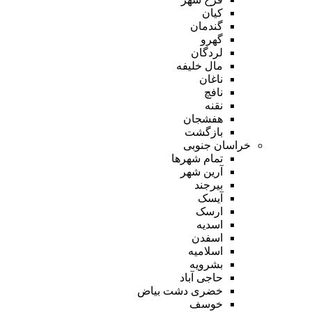
کیان
گندمان
گهرو
لردگان
مال خلیفه
ناغان
نافچ
نقنه
هفشجان
بازگشت
خراسان جنوبی
تمام شهر‌ها
آرین شهر
بیرجند
آیسک
ارسک
اسدیه
اسفدن
اسلامیه
بشرویه
حاجی آباد
خضری دشت بیاض
خوسف