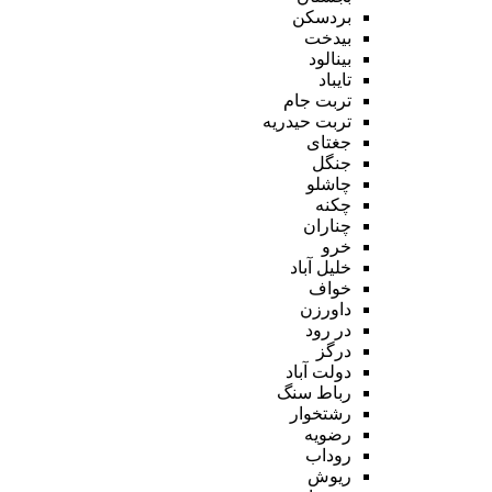
بردسکن
بیدخت
بینالود
تایباد
تربت جام
تربت حیدریه
جغتای
جنگل
چاشلو
چکنه
چناران
خرو
خلیل آباد
خواف
داورزن
در رود
درگز
دولت آباد
رباط سنگ
رشتخوار
رضویه
روداب
ریوش