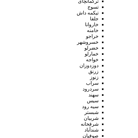
ترکمانچای
تسوج
تیکمه داش
جلفا
خاروانا
خامنه
خراجو
خسروشهر
خضرلو
خمارلو
خواجه
دوزدوزان
زرنق
زنوز
سراب
سردرود
سهند
سیس
سیه رود
شبستر
شربیان
شرفخانه
شندآباد
صوفیان