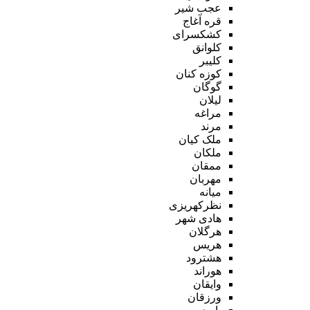
عجب شیر
قره آغاج
کشکسرای
کلوانق
کلیبر
کوزه کنان
گوگان
لیلان
مراغه
مرند
ملک کیان
ملکان
ممقان
مهربان
میانه
نظرکهریزی
هادی شهر
هرگلان
هریس
هشترود
هوراند
وایقان
ورزقان