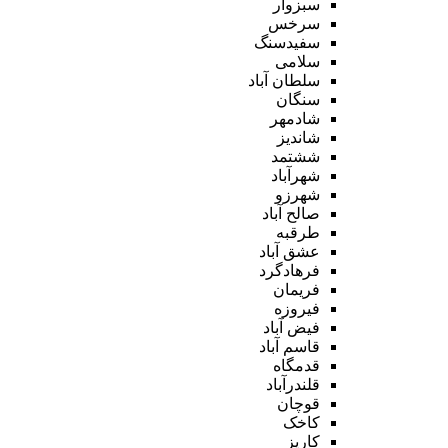
سبزوار
سرخس
سفیدسنگ
سلامی
سلطان آباد
سنگان
شادمهر
شاندیز
ششتمد
شهرآباد
شهرزو
صالح آباد
طرقبه
عشق آباد
فرهادگرد
فریمان
فیروزه
فیض آباد
قاسم آباد
قدمگاه
قلندرآباد
قوچان
کاخک
کاریز