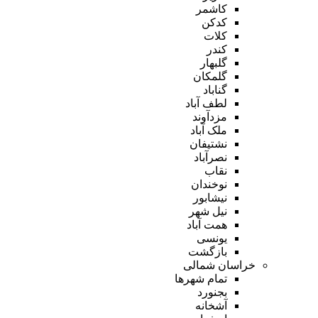
کاشمر
کدکن
کلات
کندر
گلبهار
گلمکان
گناباد
لطف آباد
مزدآوند
ملک آباد
نشتیفان
نصرآباد
نقاب
نوخندان
نیشابور
نیل شهر
همت آباد
یونسی
بازگشت
خراسان شمالی
تمام شهر‌ها
بجنورد
آشخانه