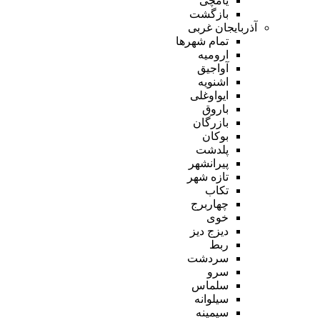
یامچی
بازگشت
آذربایجان غربی
تمام شهر‌ها
ارومیه
آواجیق
اشنویه
ایواوغلی
باروق
بازرگان
بوکان
پلدشت
پیرانشهر
تازه شهر
تکاب
چهاربرج
خوی
دیزج دیز
ربط
سردشت
سرو
سلماس
سیلوانه
سیمینه