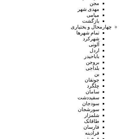
مجن
مهدی شهر
میامی
بازگشت
چهارمحال و بختیاری
تمام شهر‌ها
شهرکرد
آلونی
اردل
باباحیدر
بروجن
بلداجی
بن
جونقان
چلگرد
سامان
سفیددشت
سودجان
سورشجان
شلمزار
طاقانک
فارسان
فرادبنه
فرخ شهر