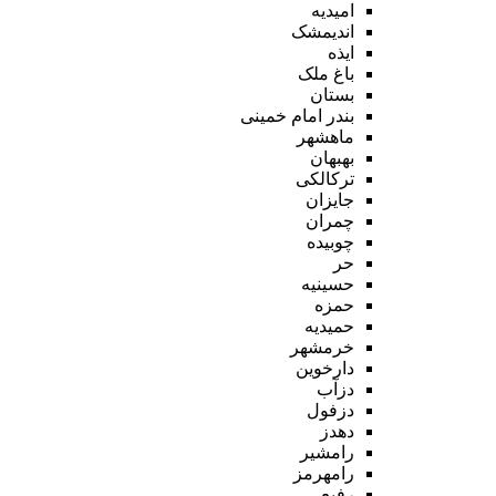
امیدیه
اندیمشک
ایذه
باغ ملک
بستان
بندر امام خمینی
ماهشهر
بهبهان
ترکالکی
جایزان
چمران
چوبیده
حر
حسینیه
حمزه
حمیدیه
خرمشهر
دارخوین
دزآب
دزفول
دهدز
رامشیر
رامهرمز
رفیع