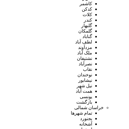
کاشمر
کدکن
کلات
کندر
گلبهار
گلمکان
گناباد
لطف آباد
مزدآوند
ملک آباد
نشتیفان
نصرآباد
نقاب
نوخندان
نیشابور
نیل شهر
همت آباد
یونسی
بازگشت
خراسان شمالی
تمام شهر‌ها
بجنورد
آشخانه