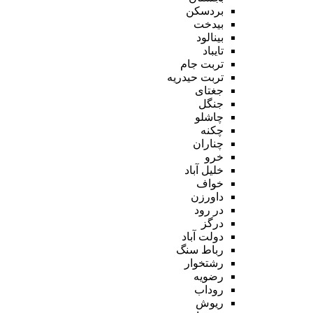
بردسکن
بیدخت
بینالود
تایباد
تربت جام
تربت حیدریه
جغتای
جنگل
چاشلو
چکنه
چناران
خرو
خلیل آباد
خواف
داورزن
در رود
درگز
دولت آباد
رباط سنگ
رشتخوار
رضویه
روداب
ریوش