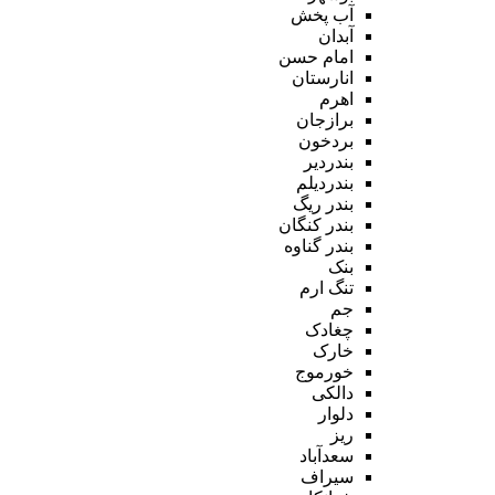
آب پخش
آبدان
امام حسن
انارستان
اهرم
برازجان
بردخون
بندردیر
بندردیلم
بندر ریگ
بندر کنگان
بندر گناوه
بنک
تنگ ارم
جم
چغادک
خارک
خورموج
دالکی
دلوار
ریز
سعدآباد
سیراف