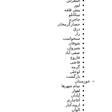
اسفراین
ایور
پیش قلعه
تیتکانلو
جاجرم
حصارگرمخان
درق
راز
سنخواست
شوقان
شیروان
صفی آباد
فاروج
قاضی
گرمه
لوجلی
بازگشت
خوزستان
تمام شهر‌ها
اهواز
آبادان
آغاجاری
اروندکنار
الوان