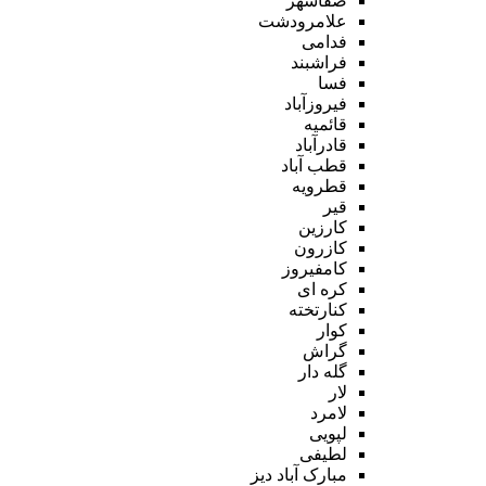
صفاشهر
علامرودشت
فدامی
فراشبند
فسا
فیروزآباد
قائمیه
قادرآباد
قطب آباد
قطرویه
قیر
کارزین
کازرون
کامفیروز
کره ای
کنارتخته
کوار
گراش
گله دار
لار
لامرد
لپویی
لطیفی
مبارک آباد دیز