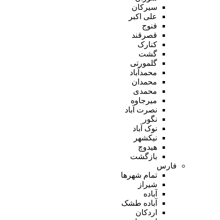
سیرکان
علی اکبر
فنوج
قصرقند
کنارک
گشت
گلمورتی
محمدآباد
محمدان
محمدی
میرجاوه
نصرت آباد
نگور
نوک آباد
نیکشهر
هیدوچ
بازگشت
فارس
تمام شهر‌ها
شیراز
آباده
آباده طشک
اردکان