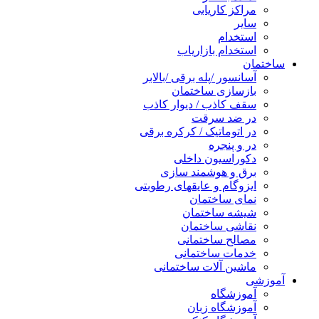
مراکز کاریابی
سایر
استخدام
استخدام بازاریاب
ساختمان
آسانسور /پله برقی /بالابر
بازسازی ساختمان
سقف کاذب / دیوار کاذب
در ضد سرقت
در اتوماتیک / کرکره برقی
در و پنجره
دکوراسیون داخلی
برق و هوشمند سازی
ایزوگام و عایقهای رطوبتی
نمای ساختمان
شیشه ساختمان
نقاشی ساختمان
مصالح ساختمانی
خدمات ساختمانی
ماشین آلات ساختمانی
آموزشی
آموزشگاه
آموزشگاه زبان