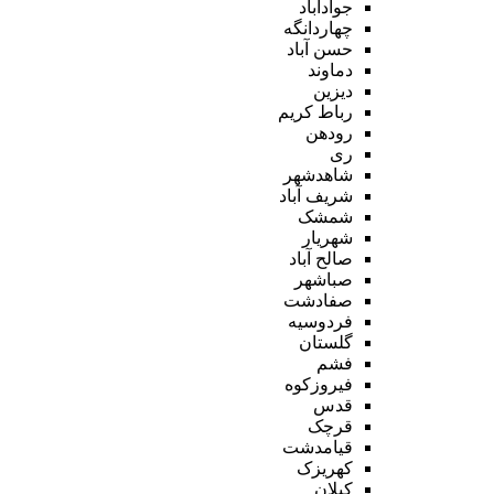
جوادآباد
چهاردانگه
حسن آباد
دماوند
دیزین
رباط کریم
رودهن
ری
شاهدشهر
شریف آباد
شمشک
شهریار
صالح آباد
صباشهر
صفادشت
فردوسیه
گلستان
فشم
فیروزکوه
قدس
قرچک
قیامدشت
کهریزک
کیلان