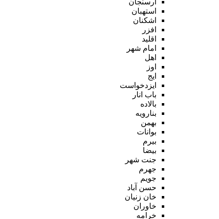
ارسنجان
استهبان
اشکنان
افزر
اقلید
امام شهر
اهل
اوز
ایج
ایزدخواست
باب انار
بالاده
بنارویه
بهمن
بوانات
بیرم
بیضا
جنت شهر
جهرم
جویم
حسن آباد
خان زنیان
خاوران
خرامه