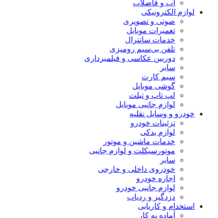
آب و فاضلاب
لوازم الکترونیکی
صوتی و تصویری
تعمیرات موبایل
خدمات سانترال
تلفن بی‌سیم رومیزی
دوربین عکاسی و فیلمبرداری
سایر
سیم کارت
گوشی موبایل
لپ تاپ و تبلت
لوازم جانبی موبایل
خودرو و وسایل نقلیه
تزئینات خودرو
لوازم یدکی
خدمات ماشین و موتور
موتورسیکلت و لوازم جانبی
سایر
خودروی داخلی و خارجی
اجاره خودرو
لوازم جانبی خودرو
دزدگیر و ردیاب
استخدام و کاریابی
آماده به کار