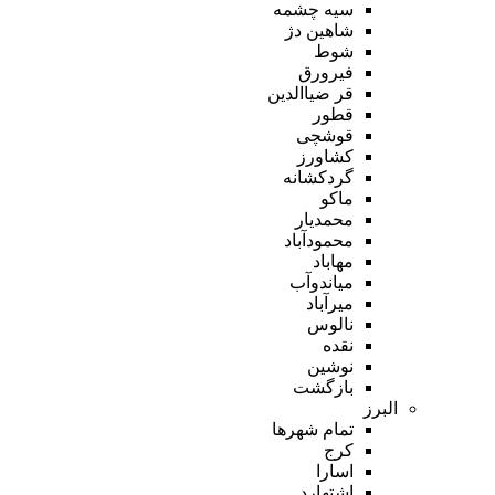
سیه چشمه
شاهین دژ
شوط
فیرورق
قر ضیاالدین
قطور
قوشچی
کشاورز
گردکشانه
ماکو
محمدیار
محمودآباد
مهاباد
میاندوآب
میرآباد
نالوس
نقده
نوشین
بازگشت
البرز
تمام شهر‌ها
کرج
اسارا
اشتهارد