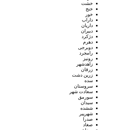
خشت
خنج
خور
داراب
داریان
دبیران
دژکرد
دهرم
دوبرجی
رامجرد
رونیز
زاهدشهر
زرقان
زرین دشت
سده
سروستان
سعادت شهر
سورمق
سیدان
ششده
شهرپیر
صدرا
صغاد