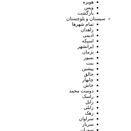
هویزه
ویس
بازگشت
سیستان و بلوچستان
تمام شهر‌ها
زاهدان
ادیمی
اسپکه
ایرانشهر
بزمان
بمپور
بنت
پیشین
جالق
چابهار
خاش
دوست محمد
راسک
زابل
زابلی
زهک
سراوان
سرباز
سوران