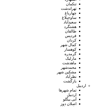
تنکمان
تهراندشت
چهارباغ
ساوجبلاغ
سعیدآباد
هشتگرد
طالقان
فردیس
کردان
کمال شهر
کوهسار
گرمدره
مارلیک
ماهدشت
محمدشهر
مشکین شهر
نظرآباد
بازگشت
اردبیل
تمام شهر‌ها
اردبیل
آبی بیگلو
اصلان دوز