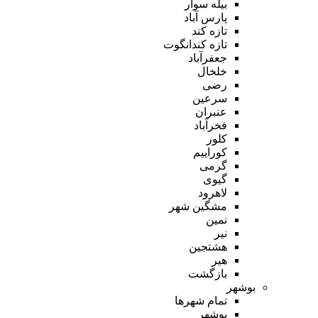
بیله سوار
پارس آباد
تازه کند
تازه کندانگوت
جعفرآباد
خلخال
رضی
سرعین
عنبران
فخرآباد
کلور
کوراییم
گرمی
گیوی
لاهرود
مشگین شهر
نمین
نیر
هشتجین
هیر
بازگشت
بوشهر
تمام شهر‌ها
بوشهر