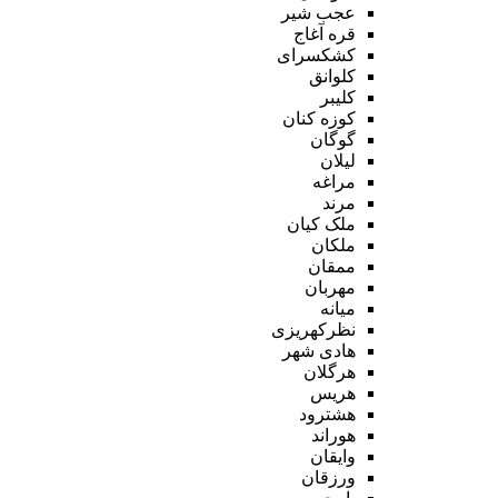
عجب شیر
قره آغاج
کشکسرای
کلوانق
کلیبر
کوزه کنان
گوگان
لیلان
مراغه
مرند
ملک کیان
ملکان
ممقان
مهربان
میانه
نظرکهریزی
هادی شهر
هرگلان
هریس
هشترود
هوراند
وایقان
ورزقان