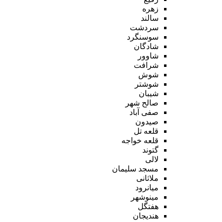
زهره
سالند
سردشت
سوسنگرد
شادگان
شاوور
شرافت
شوش
شوشتر
شیبان
صالح شهر
صفی آباد
صیدون
قلعه تل
قلعه خواجه
گتوند
لالی
مسجد سلیمان
ملاثانی
میانرود
مینوشهر
هفتگل
هندیجان