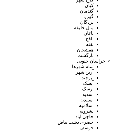
کیان
گندمان
گهرو
لردگان
مال خلیفه
ناغان
نافچ
نقنه
هفشجان
بازگشت
خراسان جنوبی
تمام شهر‌ها
آرین شهر
بیرجند
آیسک
ارسک
اسدیه
اسفدن
اسلامیه
بشرویه
حاجی آباد
خضری دشت بیاض
خوسف