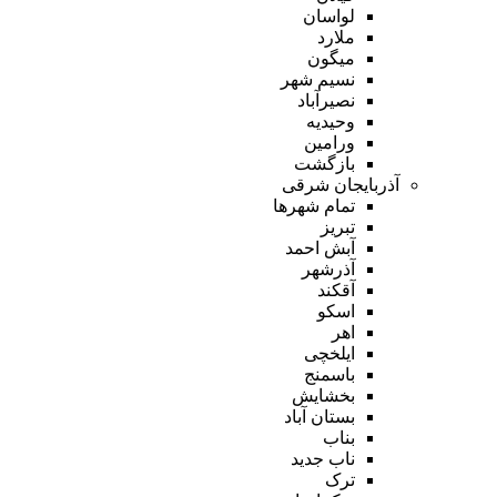
لواسان
ملارد
میگون
نسیم شهر
نصیرآباد
وحیدیه
ورامین
بازگشت
آذربایجان شرقی
تمام شهر‌ها
تبریز
آبش احمد
آذرشهر
آقکند
اسکو
اهر
ایلخچی
باسمنج
بخشایش
بستان آباد
بناب
ناب جدید
ترک