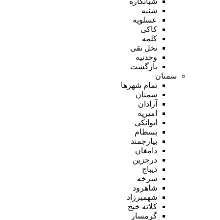
شبانکاره
شنبه
عسلویه
کاکی
کلمه
نخل تقی
وحدتیه
بازگشت
سمنان
تمام شهر‌ها
سمنان
آرادان
امیریه
ایوانکی
بسطام
بیارجمند
دامغان
درجزین
دیباج
سرخه
شاهرود
شهمیرزاد
کلاته خیج
گرمسار