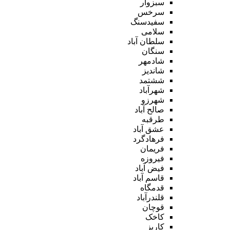
سبزوار
سرخس
سفیدسنگ
سلامی
سلطان آباد
سنگان
شادمهر
شاندیز
ششتمد
شهرآباد
شهرزو
صالح آباد
طرقبه
عشق آباد
فرهادگرد
فریمان
فیروزه
فیض آباد
قاسم آباد
قدمگاه
قلندرآباد
قوچان
کاخک
کاریز