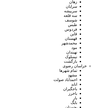
زهان
سرایان
سربیشه
سه قلعه
شوسف
طبس
فردوس
قاین
قهستان
محمدشهر
مود
نهبندان
نیمبلوک
بازگشت
خراسان رضوی
تمام شهر‌ها
مشهد
احمدآباد صولت
انابد
باجگیران
باخرز
بار
بایگ
بجستان