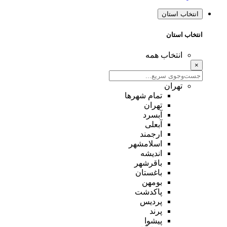
انتخاب استان
انتخاب استان
انتخاب همه
×
تهران
تمام شهر‌ها
تهران
آبسرد
آبعلی
ارجمند
اسلامشهر
اندیشه
باقرشهر
باغستان
بومهن
پاکدشت
پردیس
پرند
پیشوا