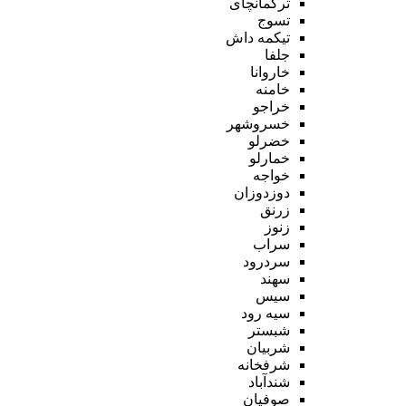
ترکمانچای
تسوج
تیکمه داش
جلفا
خاروانا
خامنه
خراجو
خسروشهر
خضرلو
خمارلو
خواجه
دوزدوزان
زرنق
زنوز
سراب
سردرود
سهند
سیس
سیه رود
شبستر
شربیان
شرفخانه
شندآباد
صوفیان