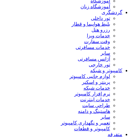
آموزشگاه
آموزشگاه زبان
گردشگری
تور داخلی
بلیط هواپیما و قطار
رزرو هتل
خدمات ویزا
وقت سفارت
خدمات مسافرتی
سایر
آژانس مسافرتی
تور خارجی
کامپیوتر و شبکه
لوازم جانبی کامپیوتر
پرینتر و اسکنر
خدمات شبکه
نرم افزار کامپیوتر
خدمات اینترنت
طراحی سایت
هاستینگ و دامنه
سایر
تعمیر و نگهداری کامپیوتر
کامپیوتر و قطعات
متفرقه