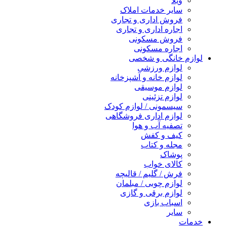
ویلا
سایر خدمات املاک
فروش اداری و تجاری
اجاره اداری و تجاری
فروش مسکونی
اجاره مسکونی
لوازم خانگی و شخصی
لوازم ورزشی
لوازم خانه و آشپزخانه
لوازم موسیقی
لوازم تزئینی
سیسمونی / لوازم کودک
لوازم اداری فروشگاهی
تصفیه آب و هوا
کیف و کفش
مجله و کتاب
پوشاک
کالای خواب
فرش / گلیم / قالیچه
لوازم چوبی / مبلمان
لوازم برقی و گازی
اسباب بازی
سایر
خدمات