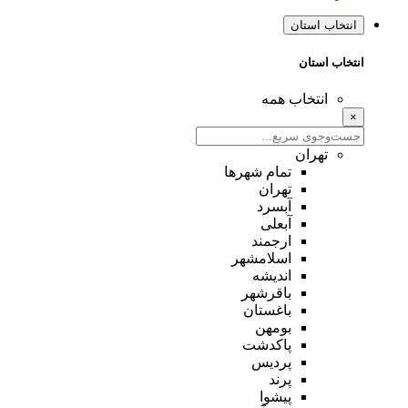
انتخاب استان
انتخاب استان
انتخاب همه
×
تهران
تمام شهر‌ها
تهران
آبسرد
آبعلی
ارجمند
اسلامشهر
اندیشه
باقرشهر
باغستان
بومهن
پاکدشت
پردیس
پرند
پیشوا