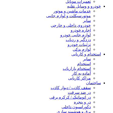
تعمیرات موبایل
خودرو و وسایل نقلیه
خدمات ماشین و موتور
موتورسیکلت و لوازم جانبی
سایر
خودروی داخلی و خارجی
اجاره خودرو
لوازم جانبی خودرو
دزدگیر و ردیاب
تزئینات خودرو
لوازم یدکی
استخدام و کاریابی
سایر
استخدام
استخدام بازاریاب
آماده به کار
مراکز کاریابی
ساختمان
سقف کاذب / دیوار کاذب
در ضد سرقت
در اتوماتیک / کرکره برقی
در و پنجره
دکوراسیون داخلی
برق و هوشمند سازی