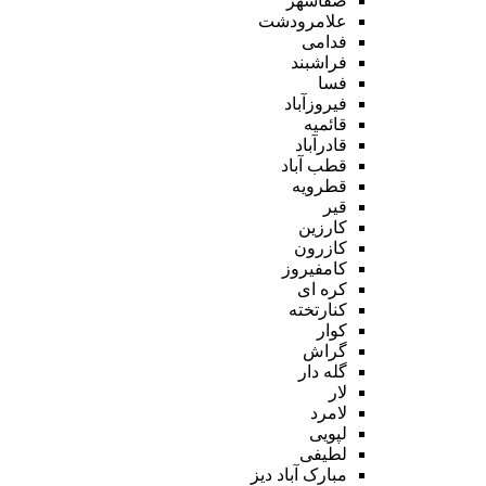
صفاشهر
علامرودشت
فدامی
فراشبند
فسا
فیروزآباد
قائمیه
قادرآباد
قطب آباد
قطرویه
قیر
کارزین
کازرون
کامفیروز
کره ای
کنارتخته
کوار
گراش
گله دار
لار
لامرد
لپویی
لطیفی
مبارک آباد دیز