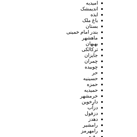
امیدیه
اندیمشک
ایذه
باغ ملک
بستان
بندر امام خمینی
ماهشهر
بهبهان
ترکالکی
جایزان
چمران
چوبیده
حر
حسینیه
حمزه
حمیدیه
خرمشهر
دارخوین
دزآب
دزفول
دهدز
رامشیر
رامهرمز
رفیع