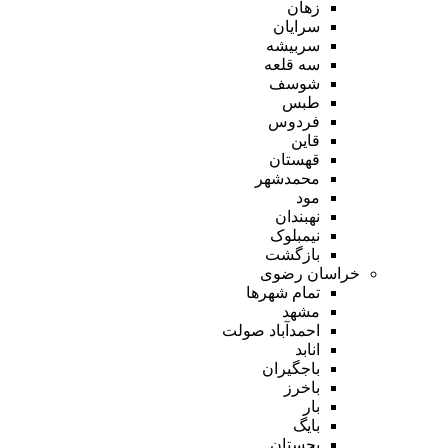
زهان
سرایان
سربیشه
سه قلعه
شوسف
طبس
فردوس
قاین
قهستان
محمدشهر
مود
نهبندان
نیمبلوک
بازگشت
خراسان رضوی
تمام شهر‌ها
مشهد
احمدآباد صولت
انابد
باجگیران
باخرز
بار
بایگ
بجستان