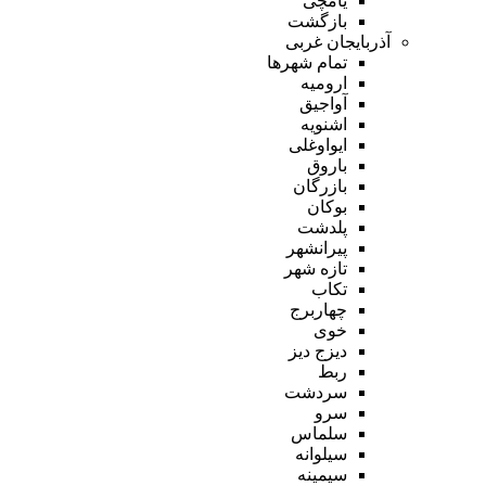
یامچی
بازگشت
آذربایجان غربی
تمام شهر‌ها
ارومیه
آواجیق
اشنویه
ایواوغلی
باروق
بازرگان
بوکان
پلدشت
پیرانشهر
تازه شهر
تکاب
چهاربرج
خوی
دیزج دیز
ربط
سردشت
سرو
سلماس
سیلوانه
سیمینه