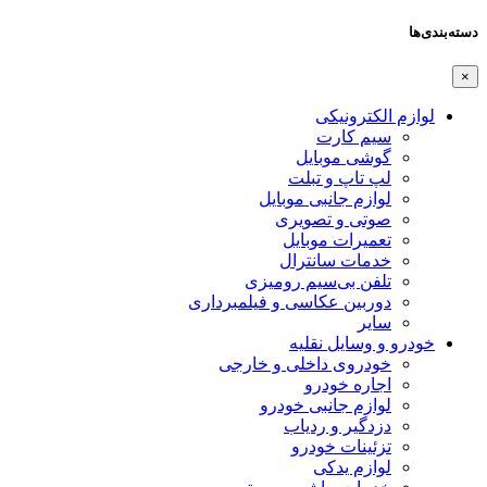
دسته‌بندی‌ها
×
لوازم الکترونیکی
سیم کارت
گوشی موبایل
لپ تاپ و تبلت
لوازم جانبی موبایل
صوتی و تصویری
تعمیرات موبایل
خدمات سانترال
تلفن بی‌سیم رومیزی
دوربین عکاسی و فیلمبرداری
سایر
خودرو و وسایل نقلیه
خودروی داخلی و خارجی
اجاره خودرو
لوازم جانبی خودرو
دزدگیر و ردیاب
تزئینات خودرو
لوازم یدکی