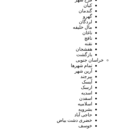
کیان
گندمان
گهرو
لردگان
مال خلیفه
ناغان
نافچ
نقنه
هفشجان
بازگشت
خراسان جنوبی
تمام شهر‌ها
آرین شهر
بیرجند
آیسک
ارسک
اسدیه
اسفدن
اسلامیه
بشرویه
حاجی آباد
خضری دشت بیاض
خوسف