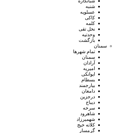
شبانکاره
شنبه
عسلویه
کاکی
کلمه
نخل تقی
وحدتیه
بازگشت
سمنان
تمام شهر‌ها
سمنان
آرادان
امیریه
ایوانکی
بسطام
بیارجمند
دامغان
درجزین
دیباج
سرخه
شاهرود
شهمیرزاد
کلاته خیج
گرمسار