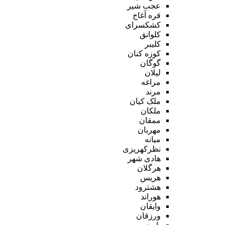
عجب شیر
قره آغاج
کشکسرای
کلوانق
کلیبر
کوزه کنان
گوگان
لیلان
مراغه
مرند
ملک کیان
ملکان
ممقان
مهربان
میانه
نظرکهریزی
هادی شهر
هرگلان
هریس
هشترود
هوراند
وایقان
ورزقان