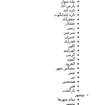
بیله سوار
پارس آباد
تازه کند
تازه کندانگوت
جعفرآباد
خلخال
رضی
سرعین
عنبران
فخرآباد
کلور
کوراییم
گرمی
گیوی
لاهرود
مشگین شهر
نمین
نیر
هشتجین
هیر
بازگشت
بوشهر
تمام شهر‌ها
بوشهر