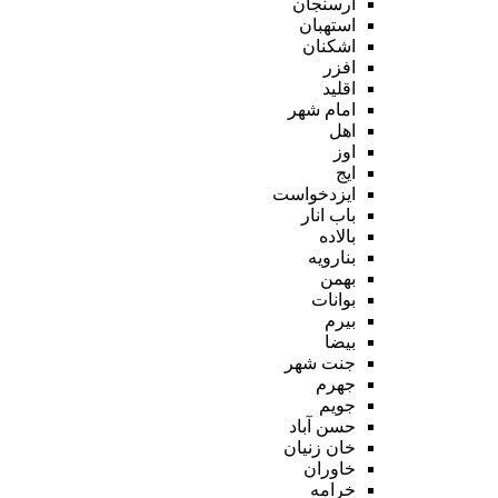
ارسنجان
استهبان
اشکنان
افزر
اقلید
امام شهر
اهل
اوز
ایج
ایزدخواست
باب انار
بالاده
بنارویه
بهمن
بوانات
بیرم
بیضا
جنت شهر
جهرم
جویم
حسن آباد
خان زنیان
خاوران
خرامه