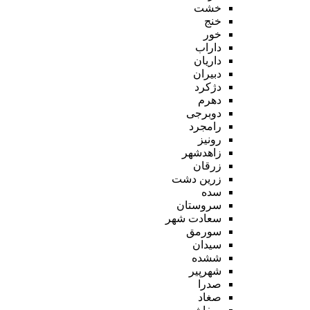
خشت
خنج
خور
داراب
داریان
دبیران
دژکرد
دهرم
دوبرجی
رامجرد
رونیز
زاهدشهر
زرقان
زرین دشت
سده
سروستان
سعادت شهر
سورمق
سیدان
ششده
شهرپیر
صدرا
صغاد