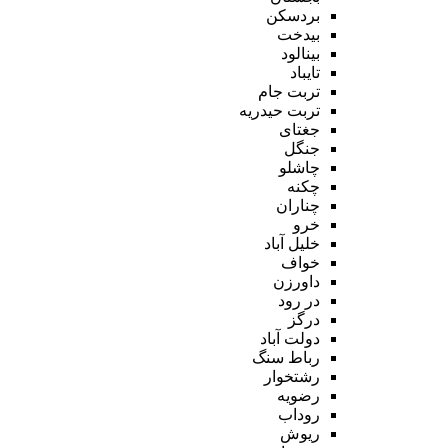
بردسکن
بیدخت
بینالود
تایباد
تربت جام
تربت حیدریه
جغتای
جنگل
چاشلو
چکنه
چناران
خرو
خلیل آباد
خواف
داورزن
در رود
درگز
دولت آباد
رباط سنگ
رشتخوار
رضویه
روداب
ریوش