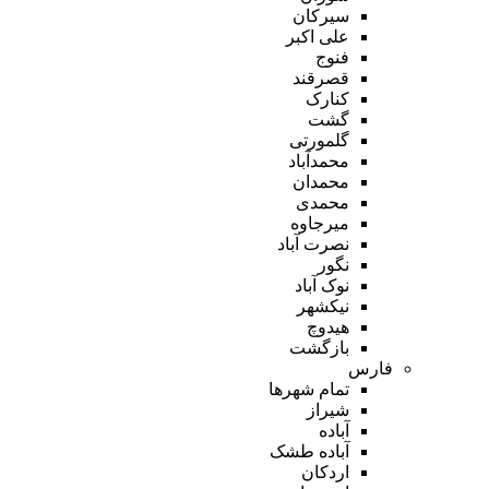
سیرکان
علی اکبر
فنوج
قصرقند
کنارک
گشت
گلمورتی
محمدآباد
محمدان
محمدی
میرجاوه
نصرت آباد
نگور
نوک آباد
نیکشهر
هیدوچ
بازگشت
فارس
تمام شهر‌ها
شیراز
آباده
آباده طشک
اردکان