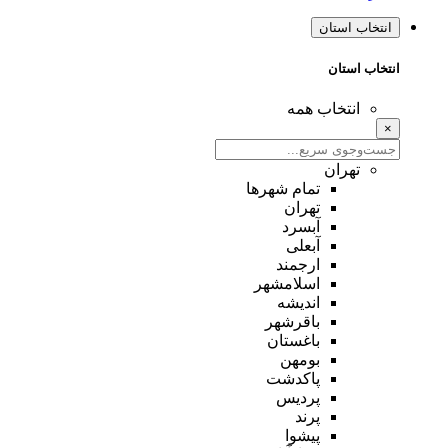
انتخاب استان
انتخاب استان
انتخاب همه
×
تهران
تمام شهر‌ها
تهران
آبسرد
آبعلی
ارجمند
اسلامشهر
اندیشه
باقرشهر
باغستان
بومهن
پاکدشت
پردیس
پرند
پیشوا