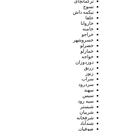
ترکمانچای
تسوج
تیکمه داش
جلفا
خاروانا
خامنه
خراجو
خسروشهر
خضرلو
خمارلو
خواجه
دوزدوزان
زرنق
زنوز
سراب
سردرود
سهند
سیس
سیه رود
شبستر
شربیان
شرفخانه
شندآباد
صوفیان