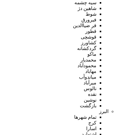
سیه چشمه
شاهین دژ
شوط
فیرورق
قر ضیاالدین
قطور
قوشچی
کشاورز
گردکشانه
ماکو
محمدیار
محمودآباد
مهاباد
میاندوآب
میرآباد
نالوس
نقده
نوشین
بازگشت
البرز
تمام شهر‌ها
کرج
اسارا
اشتهارد