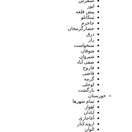
اسفراین
ایور
پیش قلعه
تیتکانلو
جاجرم
حصارگرمخان
درق
راز
سنخواست
شوقان
شیروان
صفی آباد
فاروج
قاضی
گرمه
لوجلی
بازگشت
خوزستان
تمام شهر‌ها
اهواز
آبادان
آغاجاری
اروندکنار
الوان