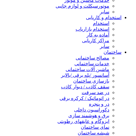
خدمات ماشین و موتور
موتورسیکلت و لوازم جانبی
سایر
استخدام و کاریابی
استخدام
استخدام بازاریاب
آماده به کار
مراکز کاریابی
سایر
ساختمان
مصالح ساختمانی
خدمات ساختمانی
ماشین آلات ساختمانی
آسانسور /پله برقی /بالابر
بازسازی ساختمان
سقف کاذب / دیوار کاذب
در ضد سرقت
در اتوماتیک / کرکره برقی
در و پنجره
دکوراسیون داخلی
برق و هوشمند سازی
ایزوگام و عایقهای رطوبتی
نمای ساختمان
شیشه ساختمان