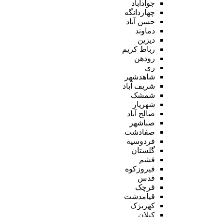
جوادآباد
چهاردانگه
حسن آباد
دماوند
دیزین
رباط کریم
رودهن
ری
شاهدشهر
شریف آباد
شمشک
شهریار
صالح آباد
صباشهر
صفادشت
فردوسیه
گلستان
فشم
فیروزکوه
قدس
قرچک
قیامدشت
کهریزک
کیلان