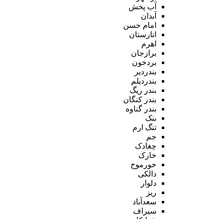
آب پخش
آبدان
امام حسن
انارستان
اهرم
برازجان
بردخون
بندردیر
بندردیلم
بندر ریگ
بندر کنگان
بندر گناوه
بنک
تنگ ارم
جم
چغادک
خارک
خورموج
دالکی
دلوار
ریز
سعدآباد
سیراف