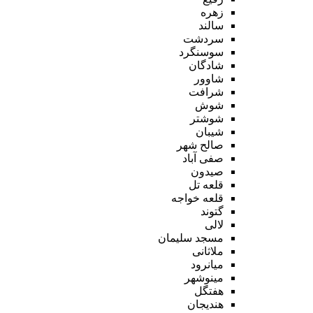
زهره
سالند
سردشت
سوسنگرد
شادگان
شاوور
شرافت
شوش
شوشتر
شیبان
صالح شهر
صفی آباد
صیدون
قلعه تل
قلعه خواجه
گتوند
لالی
مسجد سلیمان
ملاثانی
میانرود
مینوشهر
هفتگل
هندیجان