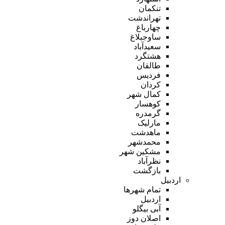
تنکمان
تهراندشت
چهارباغ
ساوجبلاغ
سعیدآباد
هشتگرد
طالقان
فردیس
کردان
کمال شهر
کوهسار
گرمدره
مارلیک
ماهدشت
محمدشهر
مشکین شهر
نظرآباد
بازگشت
اردبیل
تمام شهر‌ها
اردبیل
آبی بیگلو
اصلان دوز