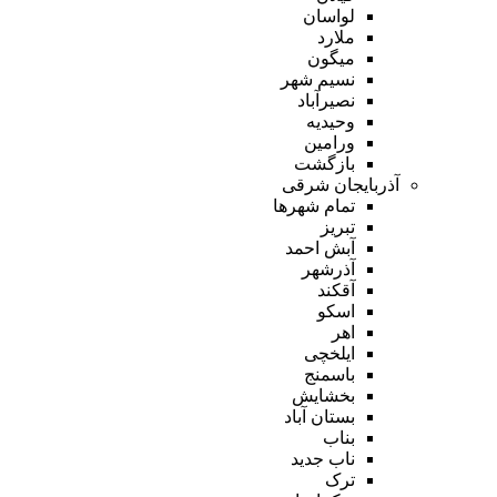
لواسان
ملارد
میگون
نسیم شهر
نصیرآباد
وحیدیه
ورامین
بازگشت
آذربایجان شرقی
تمام شهر‌ها
تبریز
آبش احمد
آذرشهر
آقکند
اسکو
اهر
ایلخچی
باسمنج
بخشایش
بستان آباد
بناب
ناب جدید
ترک