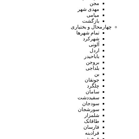
مجن
مهدی شهر
میامی
بازگشت
چهارمحال و بختیاری
تمام شهر‌ها
شهرکرد
آلونی
اردل
باباحیدر
بروجن
بلداجی
بن
جونقان
چلگرد
سامان
سفیددشت
سودجان
سورشجان
شلمزار
طاقانک
فارسان
فرادبنه
فرخ شهر