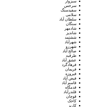
سبزوار
سرخس
سفیدسنگ
سلامی
سلطان آباد
سنگان
شادمهر
شاندیز
ششتمد
شهرآباد
شهرزو
صالح آباد
طرقبه
عشق آباد
فرهادگرد
فریمان
فیروزه
فیض آباد
قاسم آباد
قدمگاه
قلندرآباد
قوچان
کاخک
کاریز