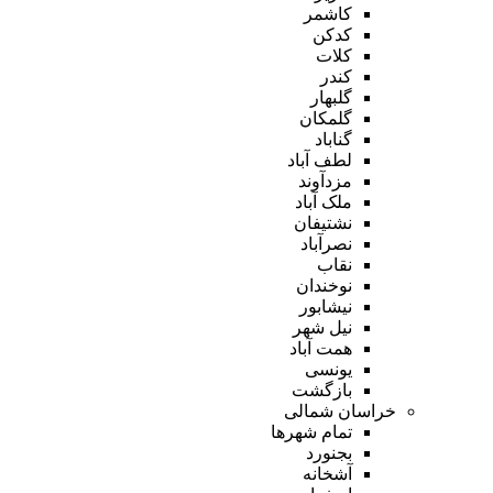
کاشمر
کدکن
کلات
کندر
گلبهار
گلمکان
گناباد
لطف آباد
مزدآوند
ملک آباد
نشتیفان
نصرآباد
نقاب
نوخندان
نیشابور
نیل شهر
همت آباد
یونسی
بازگشت
خراسان شمالی
تمام شهر‌ها
بجنورد
آشخانه