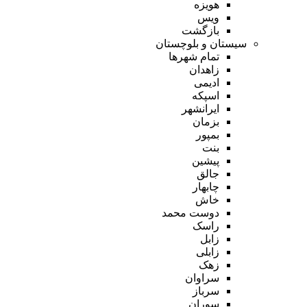
هویزه
ویس
بازگشت
سیستان و بلوچستان
تمام شهر‌ها
زاهدان
ادیمی
اسپکه
ایرانشهر
بزمان
بمپور
بنت
پیشین
جالق
چابهار
خاش
دوست محمد
راسک
زابل
زابلی
زهک
سراوان
سرباز
سوران