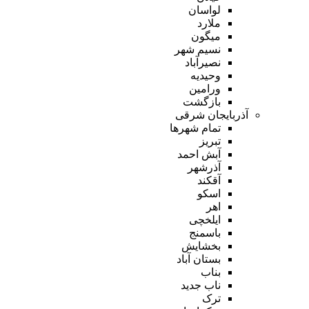
لواسان
ملارد
میگون
نسیم شهر
نصیرآباد
وحیدیه
ورامین
بازگشت
آذربایجان شرقی
تمام شهر‌ها
تبریز
آبش احمد
آذرشهر
آقکند
اسکو
اهر
ایلخچی
باسمنج
بخشایش
بستان آباد
بناب
ناب جدید
ترک