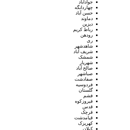
جوادآباد
چهاردانگه
حسن آباد
دماوند
دیزین
رباط کریم
رودهن
ری
شاهدشهر
شریف آباد
شمشک
شهریار
صالح آباد
صباشهر
صفادشت
فردوسیه
گلستان
فشم
فیروزکوه
قدس
قرچک
قیامدشت
کهریزک
کیلان