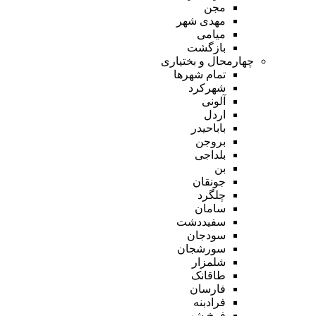
مجن
مهدی شهر
میامی
بازگشت
چهارمحال و بختیاری
تمام شهر‌ها
شهرکرد
آلونی
اردل
باباحیدر
بروجن
بلداجی
بن
جونقان
چلگرد
سامان
سفیددشت
سودجان
سورشجان
شلمزار
طاقانک
فارسان
فرادبنه
فرخ شهر