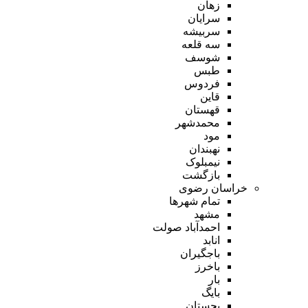
زهان
سرایان
سربیشه
سه قلعه
شوسف
طبس
فردوس
قاین
قهستان
محمدشهر
مود
نهبندان
نیمبلوک
بازگشت
خراسان رضوی
تمام شهر‌ها
مشهد
احمدآباد صولت
انابد
باجگیران
باخرز
بار
بایگ
بجستان