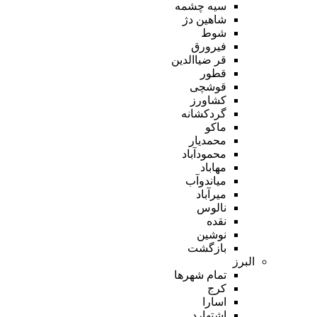
سیه چشمه
شاهین دژ
شوط
فیرورق
قر ضیاالدین
قطور
قوشچی
کشاورز
گردکشانه
ماکو
محمدیار
محمودآباد
مهاباد
میاندوآب
میرآباد
نالوس
نقده
نوشین
بازگشت
البرز
تمام شهر‌ها
کرج
اسارا
اشتهارد