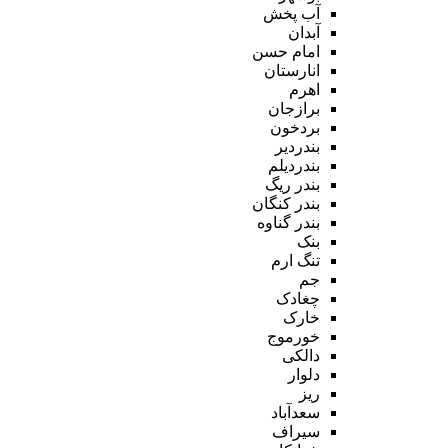
آب پخش
آبدان
امام حسن
انارستان
اهرم
برازجان
بردخون
بندردیر
بندردیلم
بندر ریگ
بندر کنگان
بندر گناوه
بنک
تنگ ارم
جم
چغادک
خارک
خورموج
دالکی
دلوار
ریز
سعدآباد
سیراف