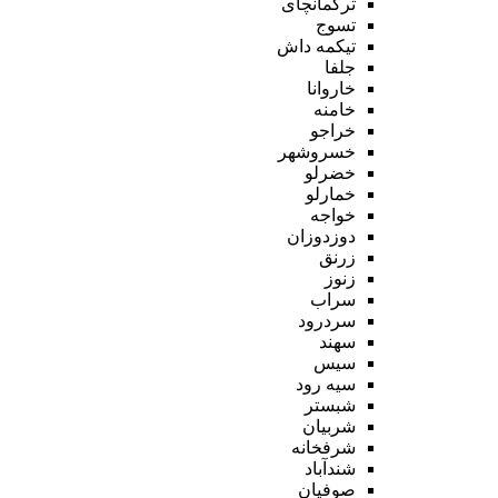
ترکمانچای
تسوج
تیکمه داش
جلفا
خاروانا
خامنه
خراجو
خسروشهر
خضرلو
خمارلو
خواجه
دوزدوزان
زرنق
زنوز
سراب
سردرود
سهند
سیس
سیه رود
شبستر
شربیان
شرفخانه
شندآباد
صوفیان