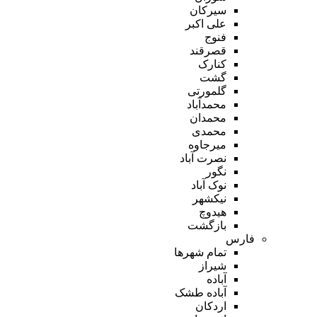
سیرکان
علی اکبر
فنوج
قصرقند
کنارک
گشت
گلمورتی
محمدآباد
محمدان
محمدی
میرجاوه
نصرت آباد
نگور
نوک آباد
نیکشهر
هیدوچ
بازگشت
فارس
تمام شهر‌ها
شیراز
آباده
آباده طشک
اردکان