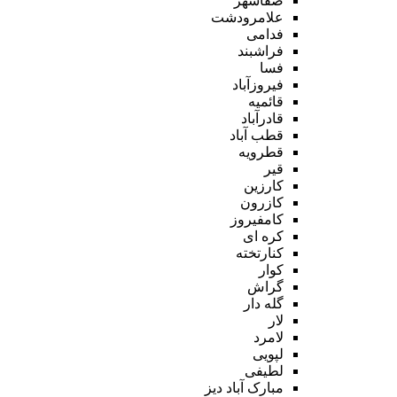
صفاشهر
علامرودشت
فدامی
فراشبند
فسا
فیروزآباد
قائمیه
قادرآباد
قطب آباد
قطرویه
قیر
کارزین
کازرون
کامفیروز
کره ای
کنارتخته
کوار
گراش
گله دار
لار
لامرد
لپویی
لطیفی
مبارک آباد دیز