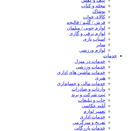
کیف و کفش
مجله و کتاب
پوشاک
کالای خواب
فرش / گلیم / قالیچه
لوازم چوبی / مبلمان
لوازم برقی و گازی
اسباب بازی
سایر
لوازم ورزشی
خدمات
خدمات در منزل
خدمات ورزشی
خدمات ماشین های اداری
هنری
خدمات مالی و حسابداری
واردات و صادرات
ثبت شرکت و برند
چاپ و تبلیغات
آتلیه عکاسی
تعمیر لوازم
خدمات اداری
تفریح و سرگرمی
خدمات بازرگانی