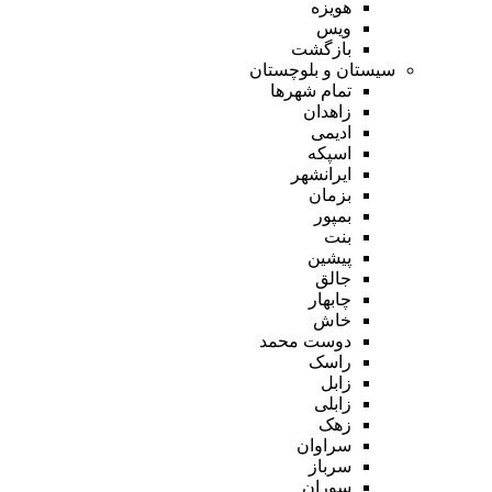
هویزه
ویس
بازگشت
سیستان و بلوچستان
تمام شهر‌ها
زاهدان
ادیمی
اسپکه
ایرانشهر
بزمان
بمپور
بنت
پیشین
جالق
چابهار
خاش
دوست محمد
راسک
زابل
زابلی
زهک
سراوان
سرباز
سوران