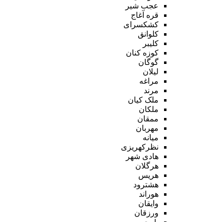
عجب شیر
قره آغاج
کشکسرای
کلوانق
کلیبر
کوزه کنان
گوگان
لیلان
مراغه
مرند
ملک کیان
ملکان
ممقان
مهربان
میانه
نظرکهریزی
هادی شهر
هرگلان
هریس
هشترود
هوراند
وایقان
ورزقان