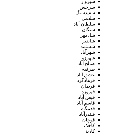
سبزوار
سرخس
سفیدسنگ
سلامی
سلطان آباد
سنگان
شادمهر
شاندیز
ششتمد
شهرآباد
شهرزو
صالح آباد
طرقبه
عشق آباد
فرهادگرد
فریمان
فیروزه
فیض آباد
قاسم آباد
قدمگاه
قلندرآباد
قوچان
کاخک
کاریز