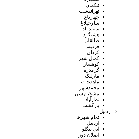
تنکمان
تهراندشت
چهارباغ
ساوجبلاغ
سعیدآباد
هشتگرد
طالقان
فردیس
کردان
کمال شهر
کوهسار
گرمدره
مارلیک
ماهدشت
محمدشهر
مشکین شهر
نظرآباد
بازگشت
اردبیل
تمام شهر‌ها
اردبیل
آبی بیگلو
اصلان دوز