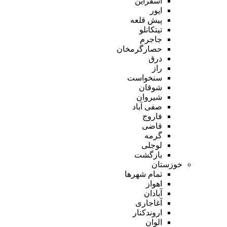
اسفراین
ایور
پیش قلعه
تیتکانلو
جاجرم
حصارگرمخان
درق
راز
سنخواست
شوقان
شیروان
صفی آباد
فاروج
قاضی
گرمه
لوجلی
بازگشت
خوزستان
تمام شهر‌ها
اهواز
آبادان
آغاجاری
اروندکنار
الوان