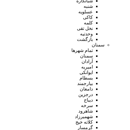
شبانکاره
شنبه
عسلویه
کاکی
کلمه
نخل تقی
وحدتیه
بازگشت
سمنان
تمام شهر‌ها
سمنان
آرادان
امیریه
ایوانکی
بسطام
بیارجمند
دامغان
درجزین
دیباج
سرخه
شاهرود
شهمیرزاد
کلاته خیج
گرمسار