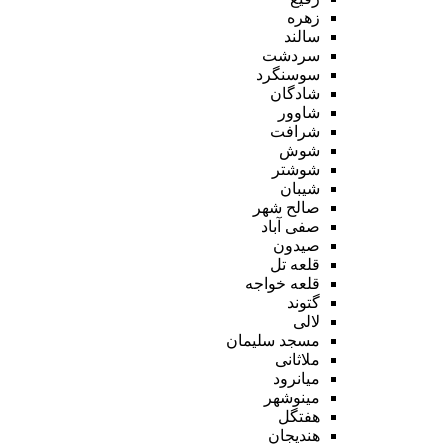
زهره
سالند
سردشت
سوسنگرد
شادگان
شاوور
شرافت
شوش
شوشتر
شیبان
صالح شهر
صفی آباد
صیدون
قلعه تل
قلعه خواجه
گتوند
لالی
مسجد سلیمان
ملاثانی
میانرود
مینوشهر
هفتگل
هندیجان