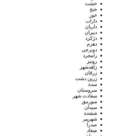
خشت
خنج
خور
داراب
داریان
دبیران
دژکرد
دهرم
دوبرجی
رامجرد
رونیز
زاهدشهر
زرقان
زرین دشت
سده
سروستان
سعادت شهر
سورمق
سیدان
ششده
شهرپیر
صدرا
صغاد