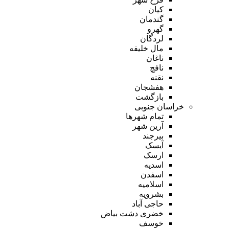
کیان
گندمان
گهرو
لردگان
مال خلیفه
ناغان
نافچ
نقنه
هفشجان
بازگشت
خراسان جنوبی
تمام شهر‌ها
آرین شهر
بیرجند
آیسک
ارسک
اسدیه
اسفدن
اسلامیه
بشرویه
حاجی آباد
خضری دشت بیاض
خوسف