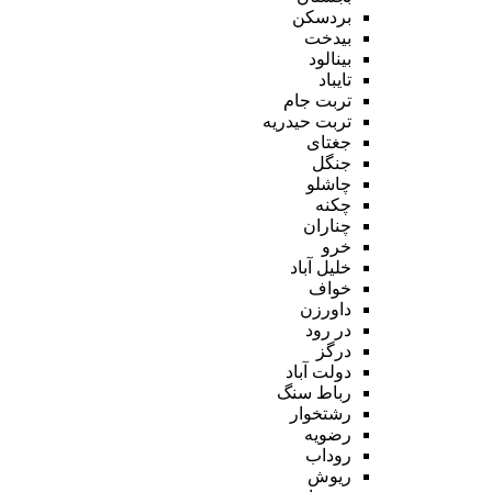
بردسکن
بیدخت
بینالود
تایباد
تربت جام
تربت حیدریه
جغتای
جنگل
چاشلو
چکنه
چناران
خرو
خلیل آباد
خواف
داورزن
در رود
درگز
دولت آباد
رباط سنگ
رشتخوار
رضویه
روداب
ریوش