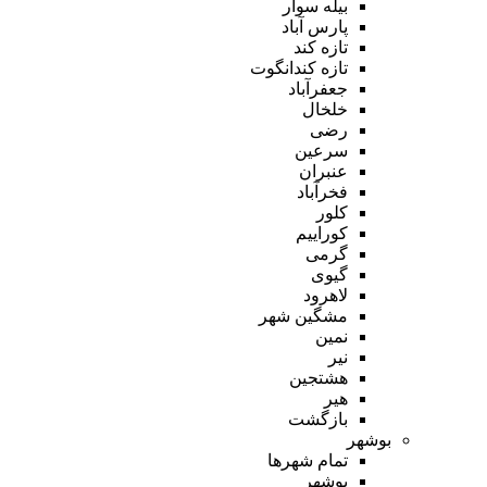
بیله سوار
پارس آباد
تازه کند
تازه کندانگوت
جعفرآباد
خلخال
رضی
سرعین
عنبران
فخرآباد
کلور
کوراییم
گرمی
گیوی
لاهرود
مشگین شهر
نمین
نیر
هشتجین
هیر
بازگشت
بوشهر
تمام شهر‌ها
بوشهر