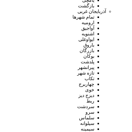
یامچی
بازگشت
آذربایجان غربی
تمام شهر‌ها
ارومیه
آواجیق
اشنویه
ایواوغلی
باروق
بازرگان
بوکان
پلدشت
پیرانشهر
تازه شهر
تکاب
چهاربرج
خوی
دیزج دیز
ربط
سردشت
سرو
سلماس
سیلوانه
سیمینه