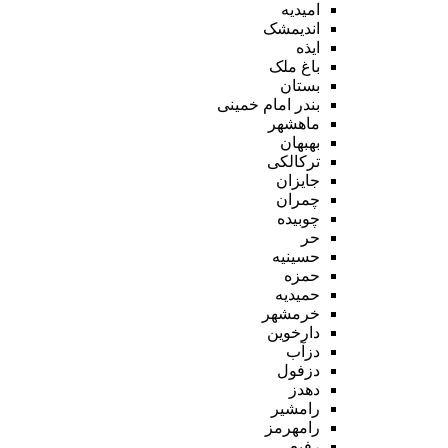
امیدیه
اندیمشک
ایذه
باغ ملک
بستان
بندر امام خمینی
ماهشهر
بهبهان
ترکالکی
جایزان
چمران
چوبیده
حر
حسینیه
حمزه
حمیدیه
خرمشهر
دارخوین
دزآب
دزفول
دهدز
رامشیر
رامهرمز
رفیع