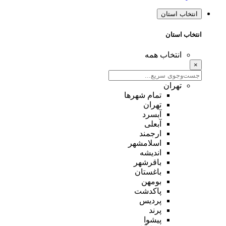
انتخاب استان
انتخاب استان
انتخاب همه
×
تهران
تمام شهر‌ها
تهران
آبسرد
آبعلی
ارجمند
اسلامشهر
اندیشه
باقرشهر
باغستان
بومهن
پاکدشت
پردیس
پرند
پیشوا