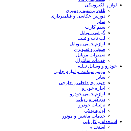
لوازم الکترونیکی
تلفن بی‌سیم رومیزی
دوربین عکاسی و فیلمبرداری
سایر
سیم کارت
گوشی موبایل
لپ تاپ و تبلت
لوازم جانبی موبایل
صوتی و تصویری
تعمیرات موبایل
خدمات سانترال
خودرو و وسایل نقلیه
موتورسیکلت و لوازم جانبی
سایر
خودروی داخلی و خارجی
اجاره خودرو
لوازم جانبی خودرو
دزدگیر و ردیاب
تزئینات خودرو
لوازم یدکی
خدمات ماشین و موتور
استخدام و کاریابی
استخدام