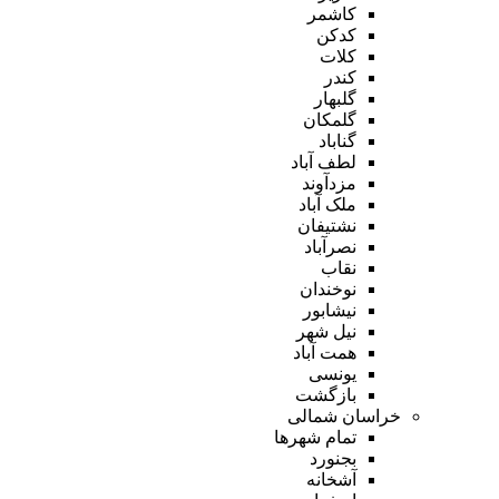
کاشمر
کدکن
کلات
کندر
گلبهار
گلمکان
گناباد
لطف آباد
مزدآوند
ملک آباد
نشتیفان
نصرآباد
نقاب
نوخندان
نیشابور
نیل شهر
همت آباد
یونسی
بازگشت
خراسان شمالی
تمام شهر‌ها
بجنورد
آشخانه