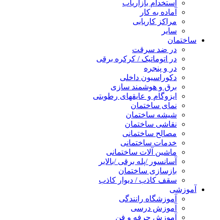
استخدام بازاریاب
آماده به کار
مراکز کاریابی
سایر
ساختمان
در ضد سرقت
در اتوماتیک / کرکره برقی
در و پنجره
دکوراسیون داخلی
برق و هوشمند سازی
ایزوگام و عایقهای رطوبتی
نمای ساختمان
شیشه ساختمان
نقاشی ساختمان
مصالح ساختمانی
خدمات ساختمانی
ماشین آلات ساختمانی
آسانسور /پله برقی /بالابر
بازسازی ساختمان
سقف کاذب / دیوار کاذب
آموزشی
آموزشگاه رانندگی
آموزش درسی
آموزش حرفه و فن