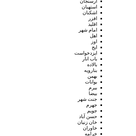
ارسنجان
استهبان
اشکنان
افزر
اقلید
امام شهر
اهل
اوز
ایج
ایزدخواست
باب انار
بالاده
بنارویه
بهمن
بوانات
بیرم
بیضا
جنت شهر
جهرم
جویم
حسن آباد
خان زنیان
خاوران
خرامه