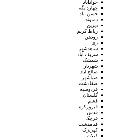
جوادآباد
چهاردانگه
حسن آباد
دماوند
دیزین
رباط کریم
رودهن
ری
شاهدشهر
شریف آباد
شمشک
شهریار
صالح آباد
صباشهر
صفادشت
فردوسیه
گلستان
فشم
فیروزکوه
قدس
قرچک
قیامدشت
کهریزک
کیلان