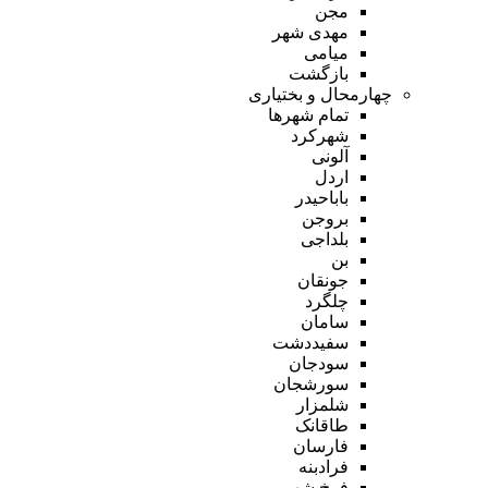
مجن
مهدی شهر
میامی
بازگشت
چهارمحال و بختیاری
تمام شهر‌ها
شهرکرد
آلونی
اردل
باباحیدر
بروجن
بلداجی
بن
جونقان
چلگرد
سامان
سفیددشت
سودجان
سورشجان
شلمزار
طاقانک
فارسان
فرادبنه
فرخ شهر