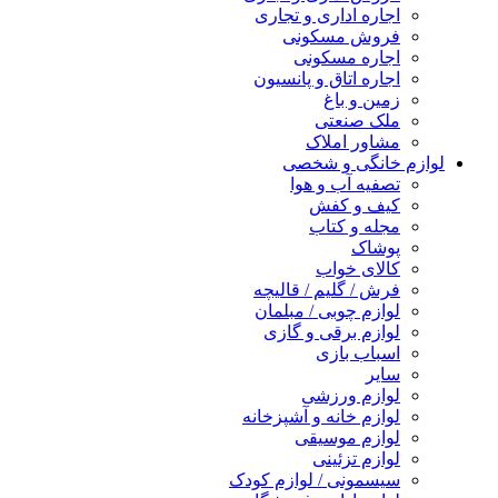
اجاره اداری و تجاری
فروش مسکونی
اجاره مسکونی
اجاره اتاق و پانسیون
زمین و باغ
ملک صنعتی
مشاور املاک
لوازم خانگی و شخصی
تصفیه آب و هوا
کیف و کفش
مجله و کتاب
پوشاک
کالای خواب
فرش / گلیم / قالیچه
لوازم چوبی / مبلمان
لوازم برقی و گازی
اسباب بازی
سایر
لوازم ورزشی
لوازم خانه و آشپزخانه
لوازم موسیقی
لوازم تزئینی
سیسمونی / لوازم کودک