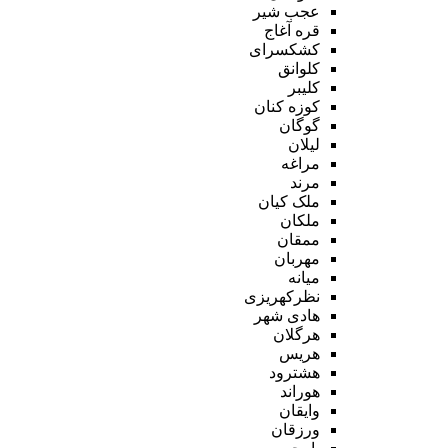
عجب شیر
قره آغاج
کشکسرای
کلوانق
کلیبر
کوزه کنان
گوگان
لیلان
مراغه
مرند
ملک کیان
ملکان
ممقان
مهربان
میانه
نظرکهریزی
هادی شهر
هرگلان
هریس
هشترود
هوراند
وایقان
ورزقان