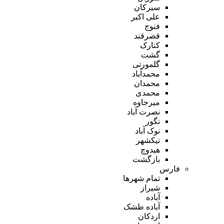
سیرکان
علی اکبر
فنوج
قصرقند
کنارک
گشت
گلمورتی
محمدآباد
محمدان
محمدی
میرجاوه
نصرت آباد
نگور
نوک آباد
نیکشهر
هیدوچ
بازگشت
فارس
تمام شهر‌ها
شیراز
آباده
آباده طشک
اردکان