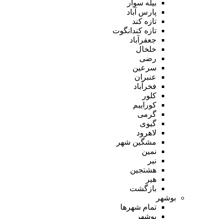
بیله سوار
پارس آباد
تازه کند
تازه کندانگوت
جعفرآباد
خلخال
رضی
سرعین
عنبران
فخرآباد
کلور
کوراییم
گرمی
گیوی
لاهرود
مشگین شهر
نمین
نیر
هشتجین
هیر
بازگشت
بوشهر
تمام شهر‌ها
بوشهر