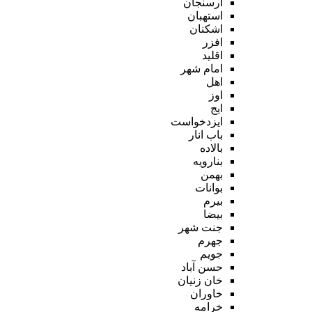
ارسنجان
استهبان
اشکنان
افزر
اقلید
امام شهر
اهل
اوز
ایج
ایزدخواست
باب انار
بالاده
بنارویه
بهمن
بوانات
بیرم
بیضا
جنت شهر
جهرم
جویم
حسن آباد
خان زنیان
خاوران
خرامه