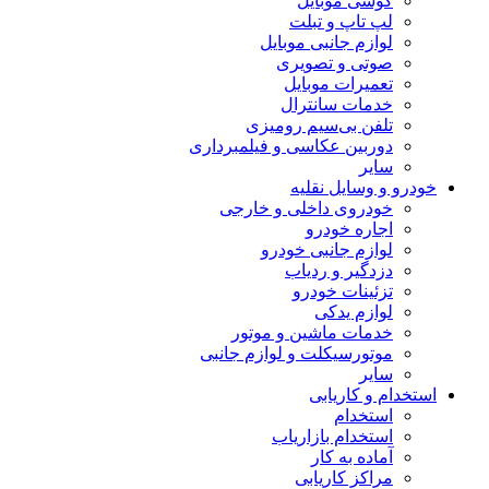
گوشی موبایل
لپ تاپ و تبلت
لوازم جانبی موبایل
صوتی و تصویری
تعمیرات موبایل
خدمات سانترال
تلفن بی‌سیم رومیزی
دوربین عکاسی و فیلمبرداری
سایر
خودرو و وسایل نقلیه
خودروی داخلی و خارجی
اجاره خودرو
لوازم جانبی خودرو
دزدگیر و ردیاب
تزئینات خودرو
لوازم یدکی
خدمات ماشین و موتور
موتورسیکلت و لوازم جانبی
سایر
استخدام و کاریابی
استخدام
استخدام بازاریاب
آماده به کار
مراکز کاریابی