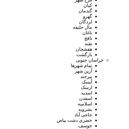
کیان
گندمان
گهرو
لردگان
مال خلیفه
ناغان
نافچ
نقنه
هفشجان
بازگشت
خراسان جنوبی
تمام شهر‌ها
آرین شهر
بیرجند
آیسک
ارسک
اسدیه
اسفدن
اسلامیه
بشرویه
حاجی آباد
خضری دشت بیاض
خوسف