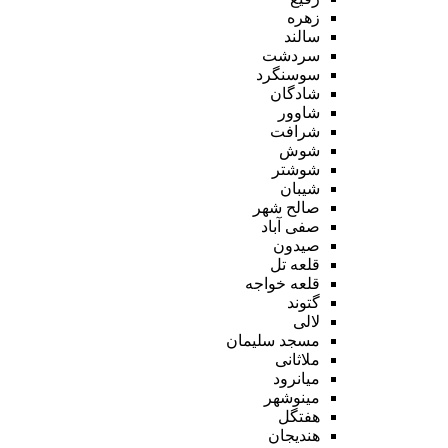
زهره
سالند
سردشت
سوسنگرد
شادگان
شاوور
شرافت
شوش
شوشتر
شیبان
صالح شهر
صفی آباد
صیدون
قلعه تل
قلعه خواجه
گتوند
لالی
مسجد سلیمان
ملاثانی
میانرود
مینوشهر
هفتگل
هندیجان