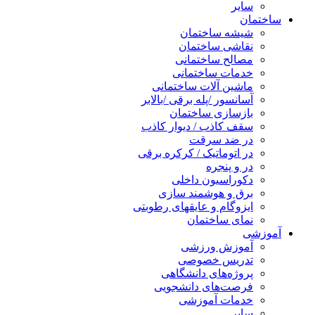
سایر
ساختمان
شیشه ساختمان
نقاشی ساختمان
مصالح ساختمانی
خدمات ساختمانی
ماشین آلات ساختمانی
آسانسور /پله برقی /بالابر
بازسازی ساختمان
سقف کاذب / دیوار کاذب
در ضد سرقت
در اتوماتیک / کرکره برقی
در و پنجره
دکوراسیون داخلی
برق و هوشمند سازی
ایزوگام و عایقهای رطوبتی
نمای ساختمان
آموزشی
آموزش ورزشی
تدریس خصوصی
پروژه‌های دانشگاهی
فرصت‌های دانشجویی
خدمات آموزشی
سایر