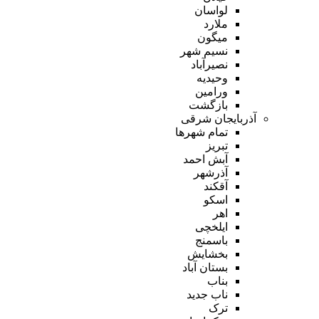
لواسان
ملارد
میگون
نسیم شهر
نصیرآباد
وحیدیه
ورامین
بازگشت
آذربایجان شرقی
تمام شهر‌ها
تبریز
آبش احمد
آذرشهر
آقکند
اسکو
اهر
ایلخچی
باسمنج
بخشایش
بستان آباد
بناب
ناب جدید
ترک