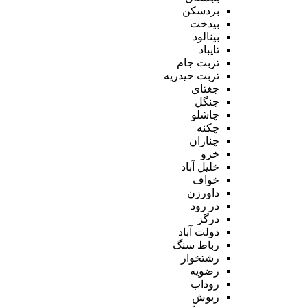
بردسکن
بیدخت
بینالود
تایباد
تربت جام
تربت حیدریه
جغتای
جنگل
چاشلو
چکنه
چناران
خرو
خلیل آباد
خواف
داورزن
در رود
درگز
دولت آباد
رباط سنگ
رشتخوار
رضویه
روداب
ریوش