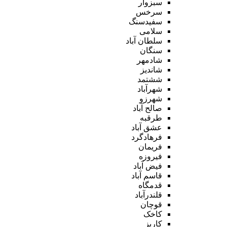
سبزوار
سرخس
سفیدسنگ
سلامی
سلطان آباد
سنگان
شادمهر
شاندیز
ششتمد
شهرآباد
شهرزو
صالح آباد
طرقبه
عشق آباد
فرهادگرد
فریمان
فیروزه
فیض آباد
قاسم آباد
قدمگاه
قلندرآباد
قوچان
کاخک
کاریز