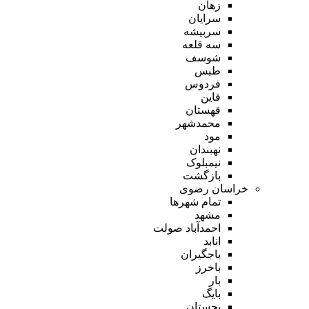
زهان
سرایان
سربیشه
سه قلعه
شوسف
طبس
فردوس
قاین
قهستان
محمدشهر
مود
نهبندان
نیمبلوک
بازگشت
خراسان رضوی
تمام شهر‌ها
مشهد
احمدآباد صولت
انابد
باجگیران
باخرز
بار
بایگ
بجستان