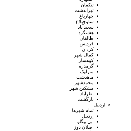
تنکمان
تهراندشت
چهارباغ
ساوجبلاغ
سعیدآباد
هشتگرد
طالقان
فردیس
کردان
کمال شهر
کوهسار
گرمدره
مارلیک
ماهدشت
محمدشهر
مشکین شهر
نظرآباد
بازگشت
اردبیل
تمام شهر‌ها
اردبیل
آبی بیگلو
اصلان دوز