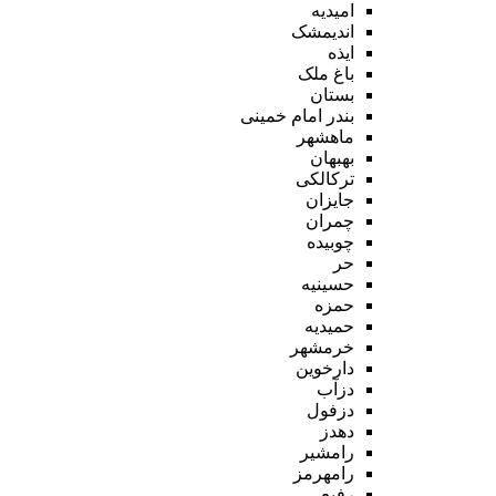
امیدیه
اندیمشک
ایذه
باغ ملک
بستان
بندر امام خمینی
ماهشهر
بهبهان
ترکالکی
جایزان
چمران
چوبیده
حر
حسینیه
حمزه
حمیدیه
خرمشهر
دارخوین
دزآب
دزفول
دهدز
رامشیر
رامهرمز
رفیع