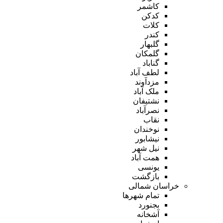
کاشمر
کدکن
کلات
کندر
گلبهار
گلمکان
گناباد
لطف آباد
مزدآوند
ملک آباد
نشتیفان
نصرآباد
نقاب
نوخندان
نیشابور
نیل شهر
همت آباد
یونسی
بازگشت
خراسان شمالی
تمام شهر‌ها
بجنورد
آشخانه