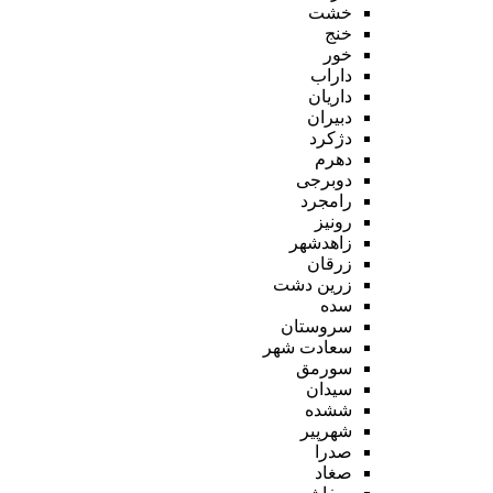
خشت
خنج
خور
داراب
داریان
دبیران
دژکرد
دهرم
دوبرجی
رامجرد
رونیز
زاهدشهر
زرقان
زرین دشت
سده
سروستان
سعادت شهر
سورمق
سیدان
ششده
شهرپیر
صدرا
صغاد