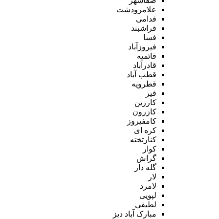
صفاشهر
علامرودشت
فدامی
فراشبند
فسا
فیروزآباد
قائمیه
قادرآباد
قطب آباد
قطرویه
قیر
کارزین
کازرون
کامفیروز
کره ای
کنارتخته
کوار
گراش
گله دار
لار
لامرد
لپویی
لطیفی
مبارک آباد دیز