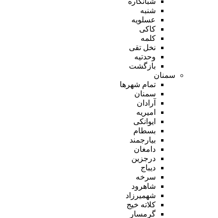
شبانکاره
شنبه
عسلویه
کاکی
کلمه
نخل تقی
وحدتیه
بازگشت
سمنان
تمام شهر‌ها
سمنان
آرادان
امیریه
ایوانکی
بسطام
بیارجمند
دامغان
درجزین
دیباج
سرخه
شاهرود
شهمیرزاد
کلاته خیج
گرمسار