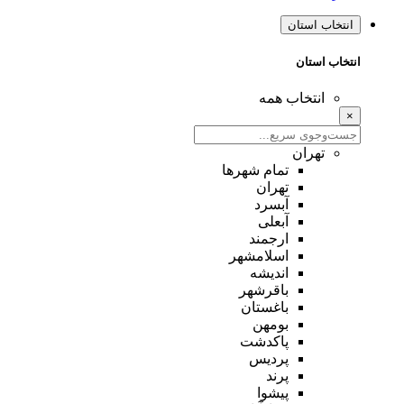
انتخاب استان
انتخاب استان
انتخاب همه
×
تهران
تمام شهر‌ها
تهران
آبسرد
آبعلی
ارجمند
اسلامشهر
اندیشه
باقرشهر
باغستان
بومهن
پاکدشت
پردیس
پرند
پیشوا