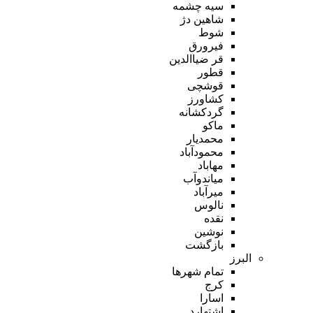
سیه چشمه
شاهین دژ
شوط
فیرورق
قر ضیاالدین
قطور
قوشچی
کشاورز
گردکشانه
ماکو
محمدیار
محمودآباد
مهاباد
میاندوآب
میرآباد
نالوس
نقده
نوشین
بازگشت
البرز
تمام شهر‌ها
کرج
اسارا
اشتهارد