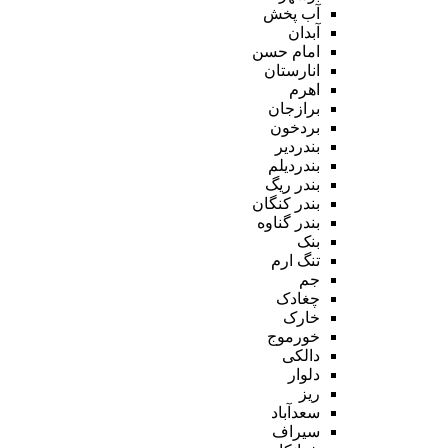
آب پخش
آبدان
امام حسن
انارستان
اهرم
برازجان
بردخون
بندردیر
بندردیلم
بندر ریگ
بندر کنگان
بندر گناوه
بنک
تنگ ارم
جم
چغادک
خارک
خورموج
دالکی
دلوار
ریز
سعدآباد
سیراف