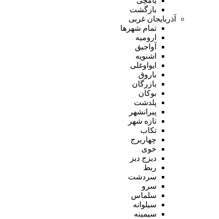
یامچی
بازگشت
آذربایجان غربی
تمام شهر‌ها
ارومیه
آواجیق
اشنویه
ایواوغلی
باروق
بازرگان
بوکان
پلدشت
پیرانشهر
تازه شهر
تکاب
چهاربرج
خوی
دیزج دیز
ربط
سردشت
سرو
سلماس
سیلوانه
سیمینه