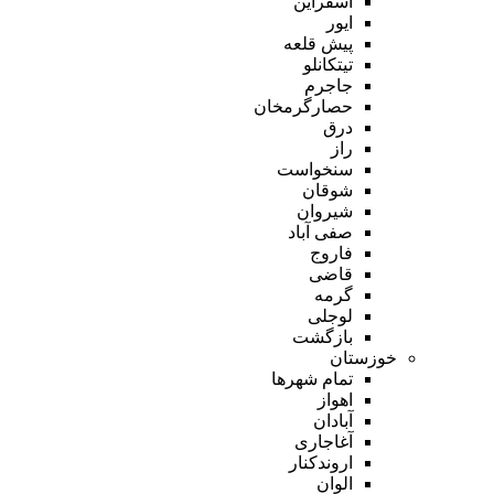
اسفراین
ایور
پیش قلعه
تیتکانلو
جاجرم
حصارگرمخان
درق
راز
سنخواست
شوقان
شیروان
صفی آباد
فاروج
قاضی
گرمه
لوجلی
بازگشت
خوزستان
تمام شهر‌ها
اهواز
آبادان
آغاجاری
اروندکنار
الوان