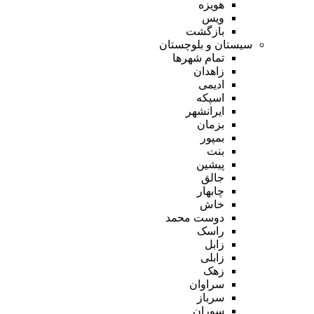
هویزه
ویس
بازگشت
سیستان و بلوچستان
تمام شهر‌ها
زاهدان
ادیمی
اسپکه
ایرانشهر
بزمان
بمپور
بنت
پیشین
جالق
چابهار
خاش
دوست محمد
راسک
زابل
زابلی
زهک
سراوان
سرباز
سوران