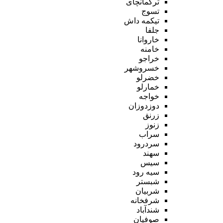
ترکمانچای
تسوج
تیکمه داش
جلفا
خاروانا
خامنه
خراجو
خسروشهر
خضرلو
خمارلو
خواجه
دوزدوزان
زرنق
زنوز
سراب
سردرود
سهند
سیس
سیه رود
شبستر
شربیان
شرفخانه
شندآباد
صوفیان