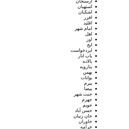
ارسنجان
استهبان
اشکنان
افزر
اقلید
امام شهر
اهل
اوز
ایج
ایزدخواست
باب انار
بالاده
بنارویه
بهمن
بوانات
بیرم
بیضا
جنت شهر
جهرم
جویم
حسن آباد
خان زنیان
خاوران
خرامه