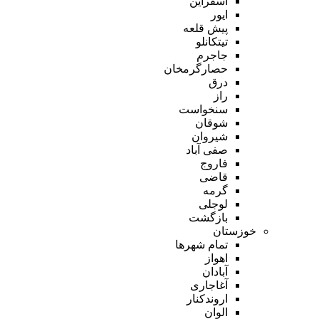
اسفراین
ایور
پیش قلعه
تیتکانلو
جاجرم
حصارگرمخان
درق
راز
سنخواست
شوقان
شیروان
صفی آباد
فاروج
قاضی
گرمه
لوجلی
بازگشت
خوزستان
تمام شهر‌ها
اهواز
آبادان
آغاجاری
اروندکنار
الوان