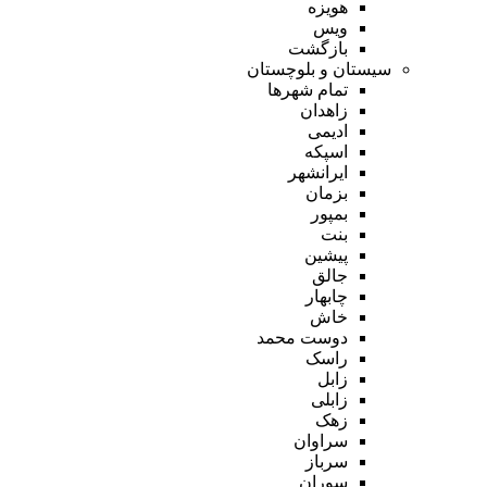
هویزه
ویس
بازگشت
سیستان و بلوچستان
تمام شهر‌ها
زاهدان
ادیمی
اسپکه
ایرانشهر
بزمان
بمپور
بنت
پیشین
جالق
چابهار
خاش
دوست محمد
راسک
زابل
زابلی
زهک
سراوان
سرباز
سوران