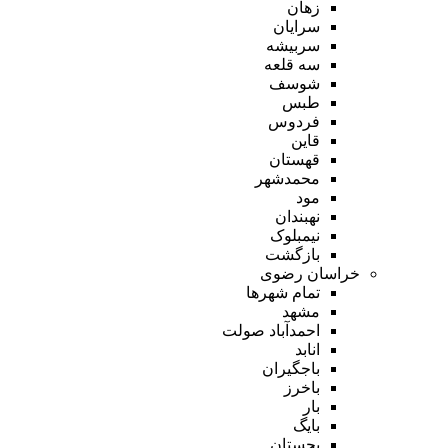
زهان
سرایان
سربیشه
سه قلعه
شوسف
طبس
فردوس
قاین
قهستان
محمدشهر
مود
نهبندان
نیمبلوک
بازگشت
خراسان رضوی
تمام شهر‌ها
مشهد
احمدآباد صولت
انابد
باجگیران
باخرز
بار
بایگ
بجستان