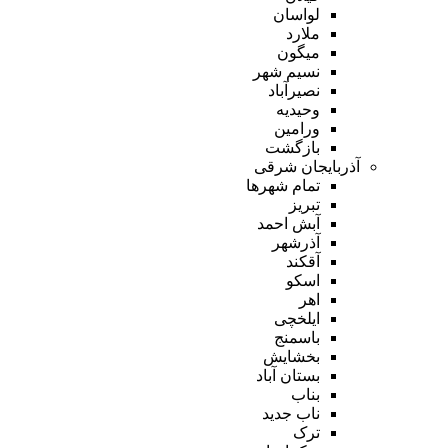
لواسان
ملارد
میگون
نسیم شهر
نصیرآباد
وحیدیه
ورامین
بازگشت
آذربایجان شرقی
تمام شهر‌ها
تبریز
آبش احمد
آذرشهر
آقکند
اسکو
اهر
ایلخچی
باسمنج
بخشایش
بستان آباد
بناب
ناب جدید
ترک