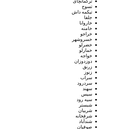
ترکمانچای
تسوج
تیکمه داش
جلفا
خاروانا
خامنه
خراجو
خسروشهر
خضرلو
خمارلو
خواجه
دوزدوزان
زرنق
زنوز
سراب
سردرود
سهند
سیس
سیه رود
شبستر
شربیان
شرفخانه
شندآباد
صوفیان