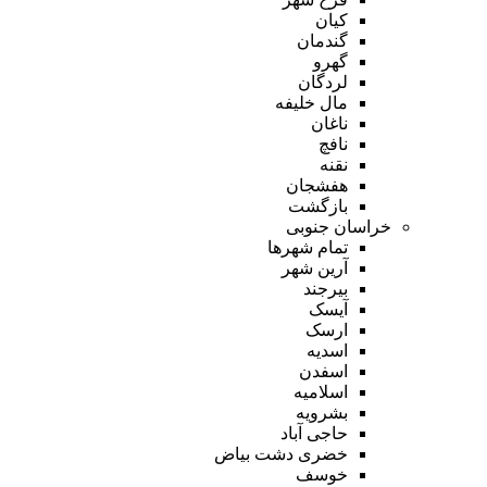
کیان
گندمان
گهرو
لردگان
مال خلیفه
ناغان
نافچ
نقنه
هفشجان
بازگشت
خراسان جنوبی
تمام شهر‌ها
آرین شهر
بیرجند
آیسک
ارسک
اسدیه
اسفدن
اسلامیه
بشرویه
حاجی آباد
خضری دشت بیاض
خوسف