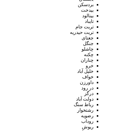
بردسکن
بیدخت
بینالود
تایباد
تربت جام
تربت حیدریه
جغتای
جنگل
چاشلو
چکنه
چناران
خرو
خلیل آباد
خواف
داورزن
در رود
درگز
دولت آباد
رباط سنگ
رشتخوار
رضویه
روداب
ریوش