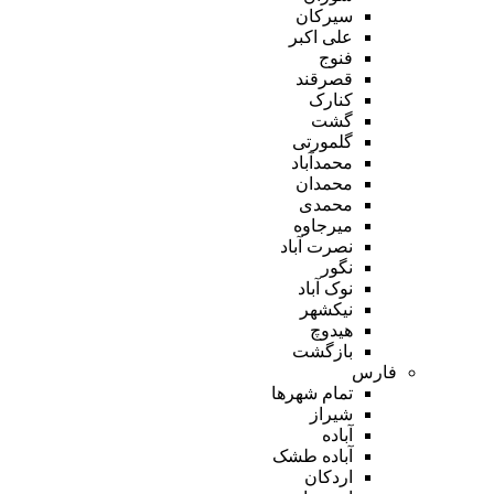
سیرکان
علی اکبر
فنوج
قصرقند
کنارک
گشت
گلمورتی
محمدآباد
محمدان
محمدی
میرجاوه
نصرت آباد
نگور
نوک آباد
نیکشهر
هیدوچ
بازگشت
فارس
تمام شهر‌ها
شیراز
آباده
آباده طشک
اردکان