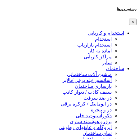
دسته‌بندی‌ها
×
استخدام و کاریابی
استخدام
استخدام بازاریاب
آماده به کار
مراکز کاریابی
سایر
ساختمان
ماشین آلات ساختمانی
آسانسور /پله برقی /بالابر
بازسازی ساختمان
سقف کاذب / دیوار کاذب
در ضد سرقت
در اتوماتیک / کرکره برقی
در و پنجره
دکوراسیون داخلی
برق و هوشمند سازی
ایزوگام و عایقهای رطوبتی
نمای ساختمان