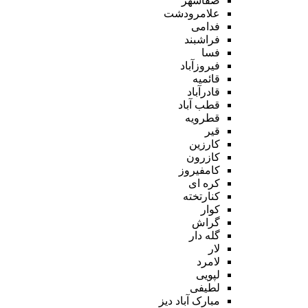
صفاشهر
علامرودشت
فدامی
فراشبند
فسا
فیروزآباد
قائمیه
قادرآباد
قطب آباد
قطرویه
قیر
کارزین
کازرون
کامفیروز
کره ای
کنارتخته
کوار
گراش
گله دار
لار
لامرد
لپویی
لطیفی
مبارک آباد دیز