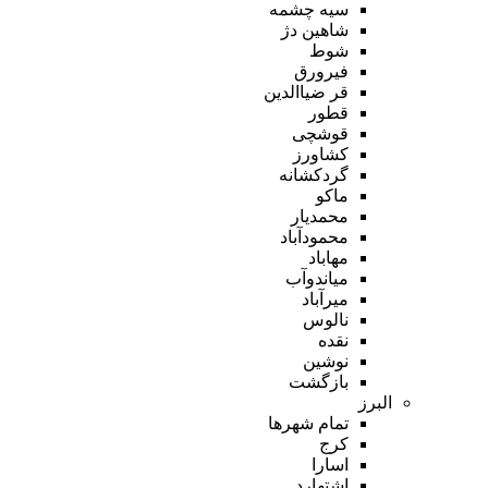
سیه چشمه
شاهین دژ
شوط
فیرورق
قر ضیاالدین
قطور
قوشچی
کشاورز
گردکشانه
ماکو
محمدیار
محمودآباد
مهاباد
میاندوآب
میرآباد
نالوس
نقده
نوشین
بازگشت
البرز
تمام شهر‌ها
کرج
اسارا
اشتهارد