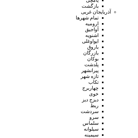
یامچی
بازگشت
آذربایجان غربی
تمام شهر‌ها
ارومیه
آواجیق
اشنویه
ایواوغلی
باروق
بازرگان
بوکان
پلدشت
پیرانشهر
تازه شهر
تکاب
چهاربرج
خوی
دیزج دیز
ربط
سردشت
سرو
سلماس
سیلوانه
سیمینه