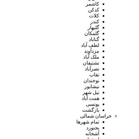
کاشمر
کدکن
کلات
کندر
گلبهار
گلمکان
گناباد
لطف آباد
مزدآوند
ملک آباد
نشتیفان
نصرآباد
نقاب
نوخندان
نیشابور
نیل شهر
همت آباد
یونسی
بازگشت
خراسان شمالی
تمام شهر‌ها
بجنورد
آشخانه