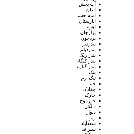
آب پخش
آبدان
امام حسن
انارستان
اهرم
برازجان
بردخون
بندردیر
بندردیلم
بندر ریگ
بندر کنگان
بندر گناوه
بنک
تنگ ارم
جم
چغادک
خارک
خورموج
دالکی
دلوار
ریز
سعدآباد
سیراف