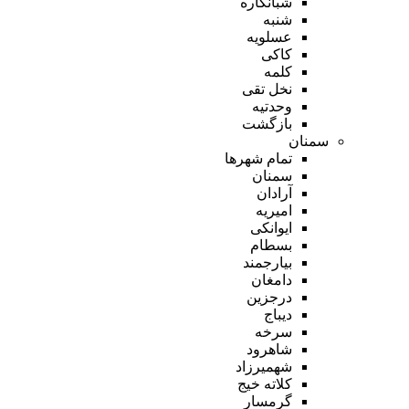
شبانکاره
شنبه
عسلویه
کاکی
کلمه
نخل تقی
وحدتیه
بازگشت
سمنان
تمام شهر‌ها
سمنان
آرادان
امیریه
ایوانکی
بسطام
بیارجمند
دامغان
درجزین
دیباج
سرخه
شاهرود
شهمیرزاد
کلاته خیج
گرمسار