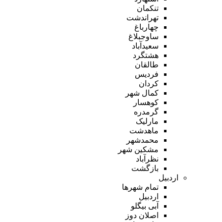
تنکمان
تهراندشت
چهارباغ
ساوجبلاغ
سعیدآباد
هشتگرد
طالقان
فردیس
کردان
کمال شهر
کوهسار
گرمدره
مارلیک
ماهدشت
محمدشهر
مشکین شهر
نظرآباد
بازگشت
اردبیل
تمام شهر‌ها
اردبیل
آبی بیگلو
اصلان دوز