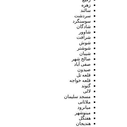
زهره
سالند
سردشت
سوسنگرد
شادگان
شاوور
شرافت
شوش
شوشتر
شیبان
صالح شهر
صفی آباد
صیدون
قلعه تل
قلعه خواجه
گتوند
لالی
مسجد سلیمان
ملاثانی
میانرود
مینوشهر
هفتگل
هندیجان