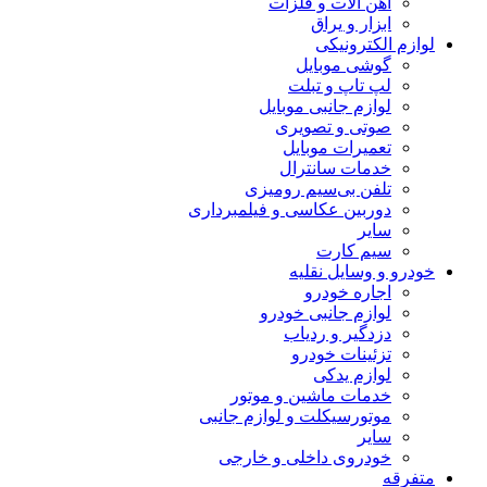
آهن آلات و فلزات
ابزار و یراق
لوازم الکترونیکی
گوشی موبایل
لپ تاپ و تبلت
لوازم جانبی موبایل
صوتی و تصویری
تعمیرات موبایل
خدمات سانترال
تلفن بی‌سیم رومیزی
دوربین عکاسی و فیلمبرداری
سایر
سیم کارت
خودرو و وسایل نقلیه
اجاره خودرو
لوازم جانبی خودرو
دزدگیر و ردیاب
تزئینات خودرو
لوازم یدکی
خدمات ماشین و موتور
موتورسیکلت و لوازم جانبی
سایر
خودروی داخلی و خارجی
متفرقه