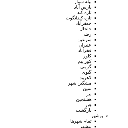
بیله سوار
پارس آباد
تازه کند
تازه کندانگوت
جعفرآباد
خلخال
رضی
سرعین
عنبران
فخرآباد
کلور
کوراییم
گرمی
گیوی
لاهرود
مشگین شهر
نمین
نیر
هشتجین
هیر
بازگشت
بوشهر
تمام شهر‌ها
بوشهر