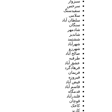
سبزوار
سرخس
سفیدسنگ
سلامی
سلطان آباد
سنگان
شادمهر
شاندیز
ششتمد
شهرآباد
شهرزو
صالح آباد
طرقبه
عشق آباد
فرهادگرد
فریمان
فیروزه
فیض آباد
قاسم آباد
قدمگاه
قلندرآباد
قوچان
کاخک
کاریز