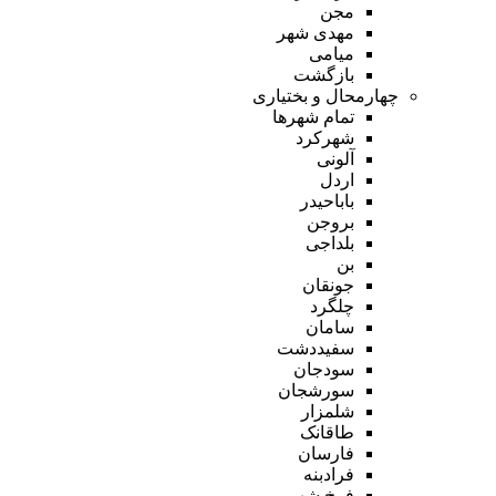
مجن
مهدی شهر
میامی
بازگشت
چهارمحال و بختیاری
تمام شهر‌ها
شهرکرد
آلونی
اردل
باباحیدر
بروجن
بلداجی
بن
جونقان
چلگرد
سامان
سفیددشت
سودجان
سورشجان
شلمزار
طاقانک
فارسان
فرادبنه
فرخ شهر