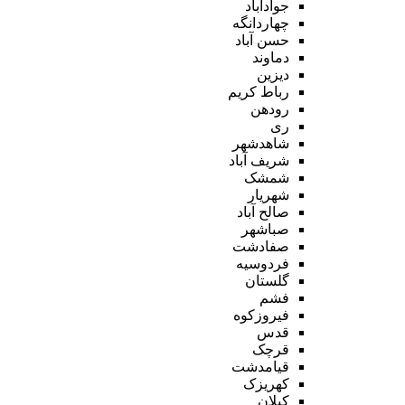
جوادآباد
چهاردانگه
حسن آباد
دماوند
دیزین
رباط کریم
رودهن
ری
شاهدشهر
شریف آباد
شمشک
شهریار
صالح آباد
صباشهر
صفادشت
فردوسیه
گلستان
فشم
فیروزکوه
قدس
قرچک
قیامدشت
کهریزک
کیلان