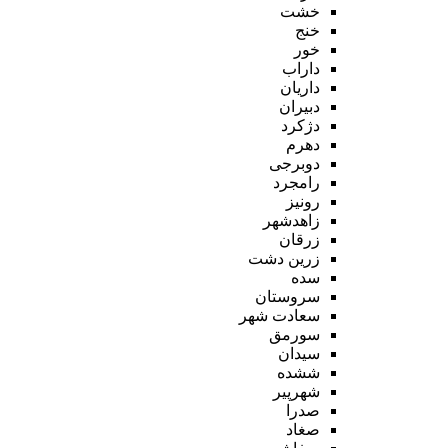
خشت
خنج
خور
داراب
داریان
دبیران
دژکرد
دهرم
دوبرجی
رامجرد
رونیز
زاهدشهر
زرقان
زرین دشت
سده
سروستان
سعادت شهر
سورمق
سیدان
ششده
شهرپیر
صدرا
صغاد