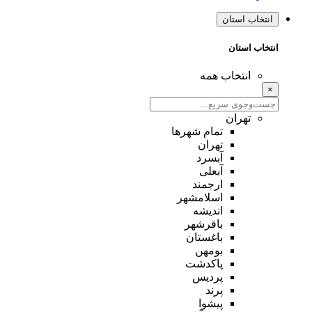
انتخاب استان
انتخاب استان
انتخاب همه
×
تهران
تمام شهر‌ها
تهران
آبسرد
آبعلی
ارجمند
اسلامشهر
اندیشه
باقرشهر
باغستان
بومهن
پاکدشت
پردیس
پرند
پیشوا