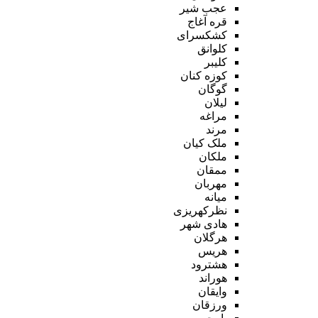
عجب شیر
قره آغاج
کشکسرای
کلوانق
کلیبر
کوزه کنان
گوگان
لیلان
مراغه
مرند
ملک کیان
ملکان
ممقان
مهربان
میانه
نظرکهریزی
هادی شهر
هرگلان
هریس
هشترود
هوراند
وایقان
ورزقان