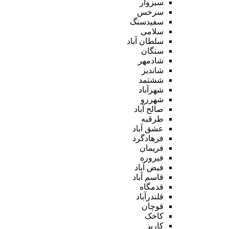
سبزوار
سرخس
سفیدسنگ
سلامی
سلطان آباد
سنگان
شادمهر
شاندیز
ششتمد
شهرآباد
شهرزو
صالح آباد
طرقبه
عشق آباد
فرهادگرد
فریمان
فیروزه
فیض آباد
قاسم آباد
قدمگاه
قلندرآباد
قوچان
کاخک
کاریز