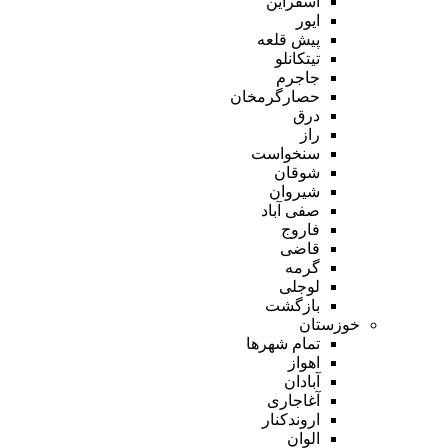
اسفراین
ایور
پیش قلعه
تیتکانلو
جاجرم
حصارگرمخان
درق
راز
سنخواست
شوقان
شیروان
صفی آباد
فاروج
قاضی
گرمه
لوجلی
بازگشت
خوزستان
تمام شهر‌ها
اهواز
آبادان
آغاجاری
اروندکنار
الوان