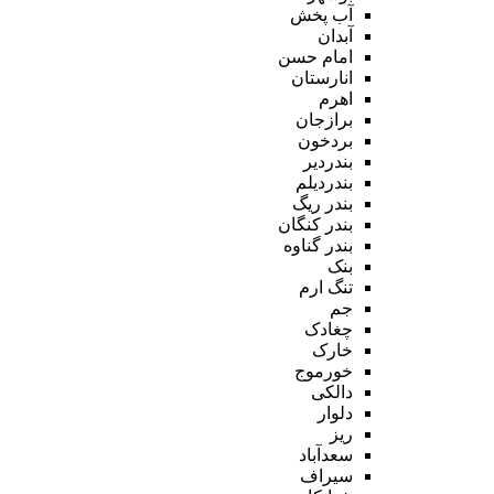
آب پخش
آبدان
امام حسن
انارستان
اهرم
برازجان
بردخون
بندردیر
بندردیلم
بندر ریگ
بندر کنگان
بندر گناوه
بنک
تنگ ارم
جم
چغادک
خارک
خورموج
دالکی
دلوار
ریز
سعدآباد
سیراف