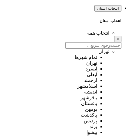
انتخاب استان
انتخاب استان
انتخاب همه
×
تهران
تمام شهر‌ها
تهران
آبسرد
آبعلی
ارجمند
اسلامشهر
اندیشه
باقرشهر
باغستان
بومهن
پاکدشت
پردیس
پرند
پیشوا