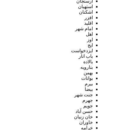
ارسنجان
استهبان
اشکنان
افزر
اقلید
امام شهر
اهل
اوز
ایج
ایزدخواست
باب انار
بالاده
بنارویه
بهمن
بوانات
بیرم
بیضا
جنت شهر
جهرم
جویم
حسن آباد
خان زنیان
خاوران
خرامه