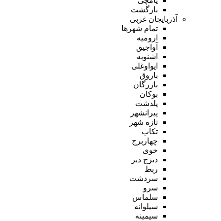
یامچی
بازگشت
آذربایجان غربی
تمام شهر‌ها
ارومیه
آواجیق
اشنویه
ایواوغلی
باروق
بازرگان
بوکان
پلدشت
پیرانشهر
تازه شهر
تکاب
چهاربرج
خوی
دیزج دیز
ربط
سردشت
سرو
سلماس
سیلوانه
سیمینه