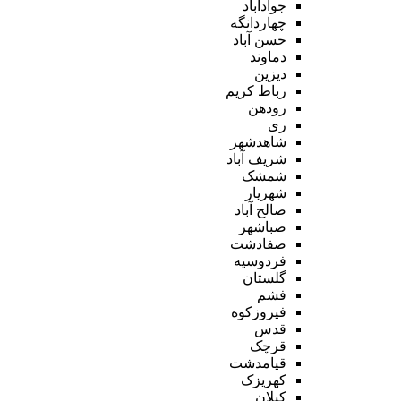
جوادآباد
چهاردانگه
حسن آباد
دماوند
دیزین
رباط کریم
رودهن
ری
شاهدشهر
شریف آباد
شمشک
شهریار
صالح آباد
صباشهر
صفادشت
فردوسیه
گلستان
فشم
فیروزکوه
قدس
قرچک
قیامدشت
کهریزک
کیلان