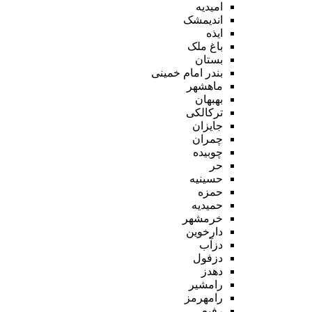
امیدیه
اندیمشک
ایذه
باغ ملک
بستان
بندر امام خمینی
ماهشهر
بهبهان
ترکالکی
جایزان
چمران
چوبیده
حر
حسینیه
حمزه
حمیدیه
خرمشهر
دارخوین
دزآب
دزفول
دهدز
رامشیر
رامهرمز
رفیع