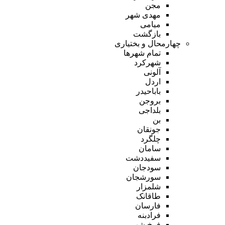
مجن
مهدی شهر
میامی
بازگشت
چهارمحال و بختیاری
تمام شهر‌ها
شهرکرد
آلونی
اردل
باباحیدر
بروجن
بلداجی
بن
جونقان
چلگرد
سامان
سفیددشت
سودجان
سورشجان
شلمزار
طاقانک
فارسان
فرادبنه
فرخ شهر