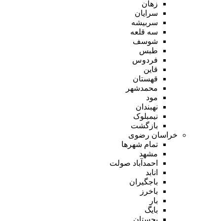
زهان
سرایان
سربیشه
سه قلعه
شوسف
طبس
فردوس
قاین
قهستان
محمدشهر
مود
نهبندان
نیمبلوک
بازگشت
خراسان رضوی
تمام شهر‌ها
مشهد
احمدآباد صولت
انابد
باجگیران
باخرز
بار
بایگ
بجستان