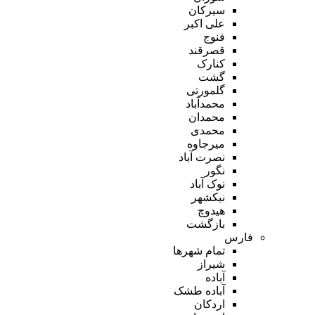
سیرکان
علی اکبر
فنوج
قصرقند
کنارک
گشت
گلمورتی
محمدآباد
محمدان
محمدی
میرجاوه
نصرت آباد
نگور
نوک آباد
نیکشهر
هیدوچ
بازگشت
فارس
تمام شهر‌ها
شیراز
آباده
آباده طشک
اردکان