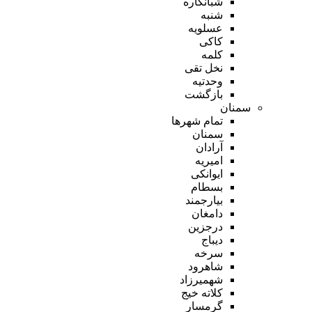
شبانکاره
شنبه
عسلویه
کاکی
کلمه
نخل تقی
وحدتیه
بازگشت
سمنان
تمام شهر‌ها
سمنان
آرادان
امیریه
ایوانکی
بسطام
بیارجمند
دامغان
درجزین
دیباج
سرخه
شاهرود
شهمیرزاد
کلاته خیج
گرمسار