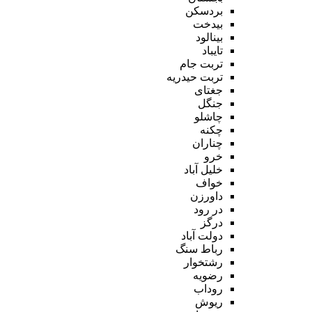
بردسکن
بیدخت
بینالود
تایباد
تربت جام
تربت حیدریه
جغتای
جنگل
چاشلو
چکنه
چناران
خرو
خلیل آباد
خواف
داورزن
در رود
درگز
دولت آباد
رباط سنگ
رشتخوار
رضویه
روداب
ریوش