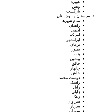
هویزه
ویس
بازگشت
سیستان و بلوچستان
تمام شهر‌ها
زاهدان
ادیمی
اسپکه
ایرانشهر
بزمان
بمپور
بنت
پیشین
جالق
چابهار
خاش
دوست محمد
راسک
زابل
زابلی
زهک
سراوان
سرباز
سوران