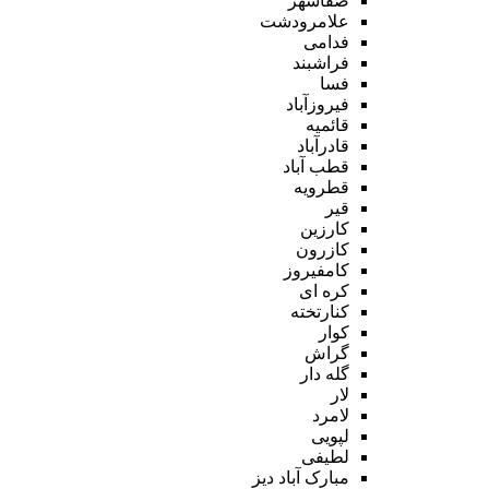
صفاشهر
علامرودشت
فدامی
فراشبند
فسا
فیروزآباد
قائمیه
قادرآباد
قطب آباد
قطرویه
قیر
کارزین
کازرون
کامفیروز
کره ای
کنارتخته
کوار
گراش
گله دار
لار
لامرد
لپویی
لطیفی
مبارک آباد دیز