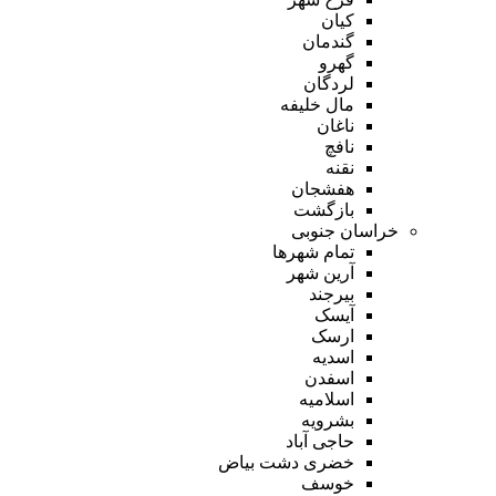
کیان
گندمان
گهرو
لردگان
مال خلیفه
ناغان
نافچ
نقنه
هفشجان
بازگشت
خراسان جنوبی
تمام شهر‌ها
آرین شهر
بیرجند
آیسک
ارسک
اسدیه
اسفدن
اسلامیه
بشرویه
حاجی آباد
خضری دشت بیاض
خوسف