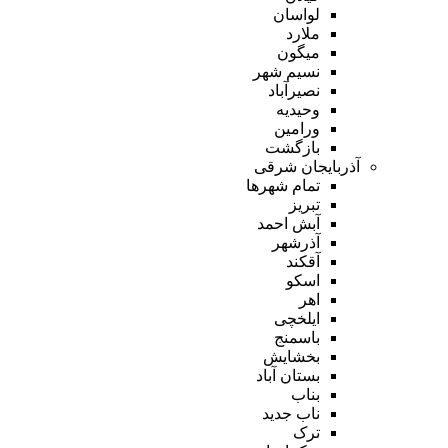
لواسان
ملارد
میگون
نسیم شهر
نصیرآباد
وحیدیه
ورامین
بازگشت
آذربایجان شرقی
تمام شهر‌ها
تبریز
آبش احمد
آذرشهر
آقکند
اسکو
اهر
ایلخچی
باسمنج
بخشایش
بستان آباد
بناب
ناب جدید
ترک