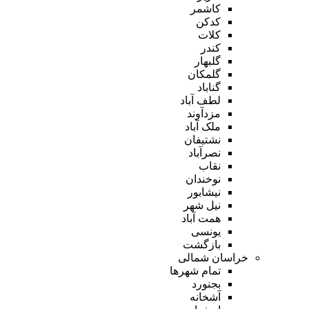
کاشمر
کدکن
کلات
کندر
گلبهار
گلمکان
گناباد
لطف آباد
مزدآوند
ملک آباد
نشتیفان
نصرآباد
نقاب
نوخندان
نیشابور
نیل شهر
همت آباد
یونسی
بازگشت
خراسان شمالی
تمام شهر‌ها
بجنورد
آشخانه