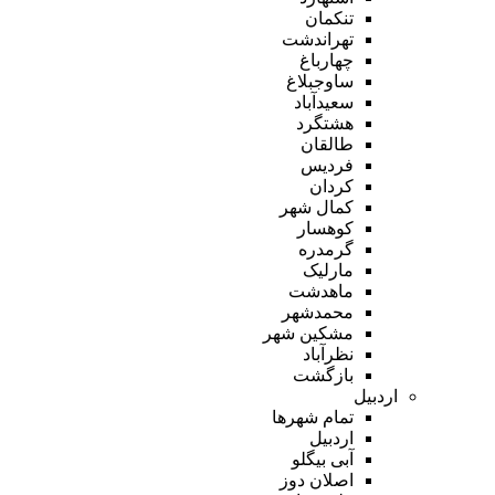
تنکمان
تهراندشت
چهارباغ
ساوجبلاغ
سعیدآباد
هشتگرد
طالقان
فردیس
کردان
کمال شهر
کوهسار
گرمدره
مارلیک
ماهدشت
محمدشهر
مشکین شهر
نظرآباد
بازگشت
اردبیل
تمام شهر‌ها
اردبیل
آبی بیگلو
اصلان دوز