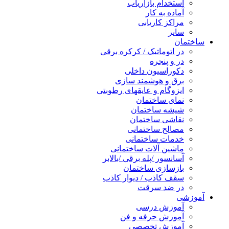
استخدام بازاریاب
آماده به کار
مراکز کاریابی
سایر
ساختمان
در اتوماتیک / کرکره برقی
در و پنجره
دکوراسیون داخلی
برق و هوشمند سازی
ایزوگام و عایقهای رطوبتی
نمای ساختمان
شیشه ساختمان
نقاشی ساختمان
مصالح ساختمانی
خدمات ساختمانی
ماشین آلات ساختمانی
آسانسور /پله برقی /بالابر
بازسازی ساختمان
سقف کاذب / دیوار کاذب
در ضد سرقت
آموزشی
آموزش درسی
آموزش حرفه و فن
آموزش تخصصی