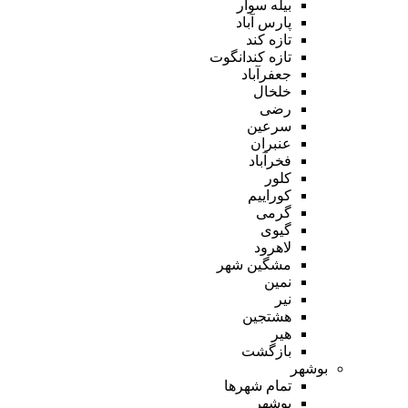
بیله سوار
پارس آباد
تازه کند
تازه کندانگوت
جعفرآباد
خلخال
رضی
سرعین
عنبران
فخرآباد
کلور
کوراییم
گرمی
گیوی
لاهرود
مشگین شهر
نمین
نیر
هشتجین
هیر
بازگشت
بوشهر
تمام شهر‌ها
بوشهر