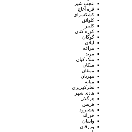
عجب شیر
قره آغاج
کشکسرای
کلوانق
کلیبر
کوزه کنان
گوگان
لیلان
مراغه
مرند
ملک کیان
ملکان
ممقان
مهربان
میانه
نظرکهریزی
هادی شهر
هرگلان
هریس
هشترود
هوراند
وایقان
ورزقان