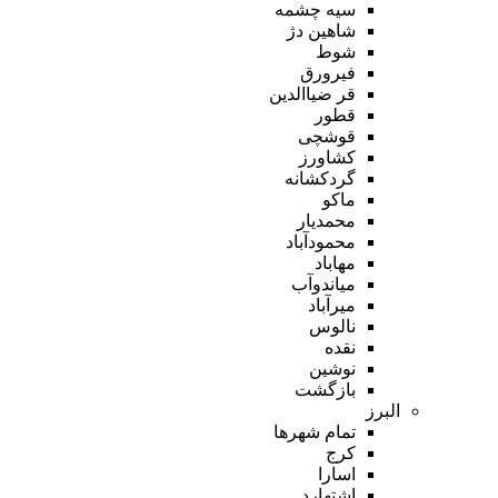
سیه چشمه
شاهین دژ
شوط
فیرورق
قر ضیاالدین
قطور
قوشچی
کشاورز
گردکشانه
ماکو
محمدیار
محمودآباد
مهاباد
میاندوآب
میرآباد
نالوس
نقده
نوشین
بازگشت
البرز
تمام شهر‌ها
کرج
اسارا
اشتهارد