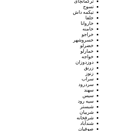
ترکمانچای
تسوج
تیکمه داش
جلفا
خاروانا
خامنه
خراجو
خسروشهر
خضرلو
خمارلو
خواجه
دوزدوزان
زرنق
زنوز
سراب
سردرود
سهند
سیس
سیه رود
شبستر
شربیان
شرفخانه
شندآباد
صوفیان