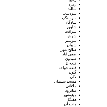
زهره
سالند
سردشت
سوسنگرد
شادگان
شاوور
شرافت
شوش
شوشتر
شیبان
صالح شهر
صفی آباد
صیدون
قلعه تل
قلعه خواجه
گتوند
لالی
مسجد سلیمان
ملاثانی
میانرود
مینوشهر
هفتگل
هندیجان