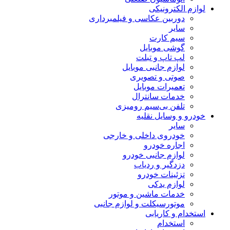
لوازم الکترونیکی
دوربین عکاسی و فیلمبرداری
سایر
سیم کارت
گوشی موبایل
لپ تاپ و تبلت
لوازم جانبی موبایل
صوتی و تصویری
تعمیرات موبایل
خدمات سانترال
تلفن بی‌سیم رومیزی
خودرو و وسایل نقلیه
سایر
خودروی داخلی و خارجی
اجاره خودرو
لوازم جانبی خودرو
دزدگیر و ردیاب
تزئینات خودرو
لوازم یدکی
خدمات ماشین و موتور
موتورسیکلت و لوازم جانبی
استخدام و کاریابی
استخدام