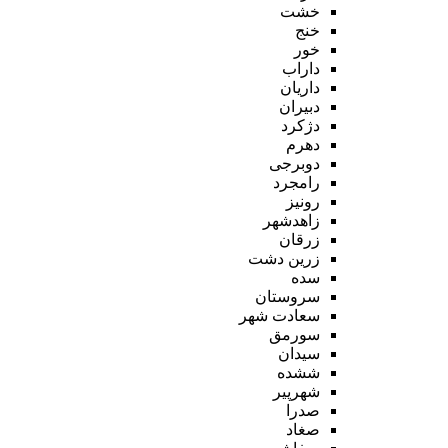
خشت
خنج
خور
داراب
داریان
دبیران
دژکرد
دهرم
دوبرجی
رامجرد
رونیز
زاهدشهر
زرقان
زرین دشت
سده
سروستان
سعادت شهر
سورمق
سیدان
ششده
شهرپیر
صدرا
صغاد