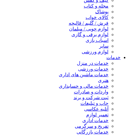
کیف و کفش
مجله و کتاب
پوشاک
کالای خواب
فرش / گلیم / قالیچه
لوازم چوبی / مبلمان
لوازم برقی و گازی
اسباب بازی
سایر
لوازم ورزشی
خدمات
خدمات در منزل
خدمات ورزشی
خدمات ماشین های اداری
هنری
خدمات مالی و حسابداری
واردات و صادرات
ثبت شرکت و برند
چاپ و تبلیغات
آتلیه عکاسی
تعمیر لوازم
خدمات اداری
تفریح و سرگرمی
خدمات بازرگانی