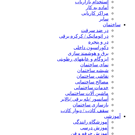
استخدام بازاریاب
آماده به کار
مراکز کاریابی
سایر
ساختمان
در ضد سرقت
در اتوماتیک / کرکره برقی
در و پنجره
دکوراسیون داخلی
برق و هوشمند سازی
ایزوگام و عایقهای رطوبتی
نمای ساختمان
شیشه ساختمان
نقاشی ساختمان
مصالح ساختمانی
خدمات ساختمانی
ماشین آلات ساختمانی
آسانسور /پله برقی /بالابر
بازسازی ساختمان
سقف کاذب / دیوار کاذب
آموزشی
آموزشگاه رانندگی
آموزش درسی
آموزش حرفه و فن