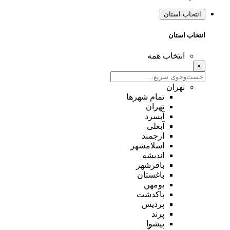
انتخاب استان
انتخاب استان
انتخاب همه
×
تهران
تمام شهر‌ها
تهران
آبسرد
آبعلی
ارجمند
اسلامشهر
اندیشه
باقرشهر
باغستان
بومهن
پاکدشت
پردیس
پرند
پیشوا