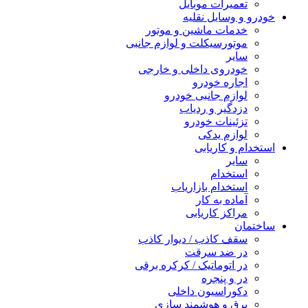
تعمیرات موبایل
خودرو و وسایل نقلیه
خدمات ماشین و موتور
موتورسیکلت و لوازم جانبی
سایر
خودروی داخلی و خارجی
اجاره خودرو
لوازم جانبی خودرو
دزدگیر و ردیاب
تزئینات خودرو
لوازم یدکی
استخدام و کاریابی
سایر
استخدام
استخدام بازاریاب
آماده به کار
مراکز کاریابی
ساختمان
سقف کاذب / دیوار کاذب
در ضد سرقت
در اتوماتیک / کرکره برقی
در و پنجره
دکوراسیون داخلی
برق و هوشمند سازی