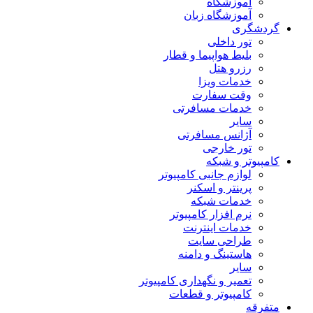
آموزشگاه
آموزشگاه زبان
گردشگری
تور داخلی
بلیط هواپیما و قطار
رزرو هتل
خدمات ویزا
وقت سفارت
خدمات مسافرتی
سایر
آژانس مسافرتی
تور خارجی
کامپیوتر و شبکه
لوازم جانبی کامپیوتر
پرینتر و اسکنر
خدمات شبکه
نرم افزار کامپیوتر
خدمات اینترنت
طراحی سایت
هاستینگ و دامنه
سایر
تعمیر و نگهداری کامپیوتر
کامپیوتر و قطعات
متفرقه