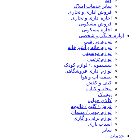
ویلا
سایر خدمات املاک
فروش اداری و تجاری
اجاره اداری و تجاری
فروش مسکونی
اجاره مسکونی
لوازم خانگی و شخصی
لوازم ورزشی
لوازم خانه و آشپزخانه
لوازم موسیقی
لوازم تزئینی
سیسمونی / لوازم کودک
لوازم اداری فروشگاهی
تصفیه آب و هوا
کیف و کفش
مجله و کتاب
پوشاک
کالای خواب
فرش / گلیم / قالیچه
لوازم چوبی / مبلمان
لوازم برقی و گازی
اسباب بازی
سایر
خدمات