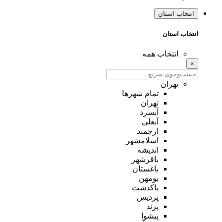
انتخاب استان
انتخاب استان
انتخاب همه
×
تهران
تمام شهر‌ها
تهران
آبسرد
آبعلی
ارجمند
اسلامشهر
اندیشه
باقرشهر
باغستان
بومهن
پاکدشت
پردیس
پرند
پیشوا