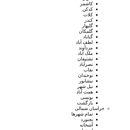
کاشمر
کدکن
کلات
کندر
گلبهار
گلمکان
گناباد
لطف آباد
مزدآوند
ملک آباد
نشتیفان
نصرآباد
نقاب
نوخندان
نیشابور
نیل شهر
همت آباد
یونسی
بازگشت
خراسان شمالی
تمام شهر‌ها
بجنورد
آشخانه