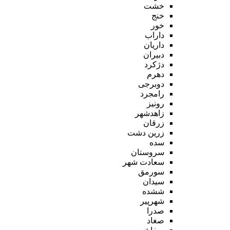
خشت
خنج
خور
داراب
داریان
دبیران
دژکرد
دهرم
دوبرجی
رامجرد
رونیز
زاهدشهر
زرقان
زرین دشت
سده
سروستان
سعادت شهر
سورمق
سیدان
ششده
شهرپیر
صدرا
صغاد