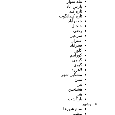
بیله سوار
پارس آباد
تازه کند
تازه کندانگوت
جعفرآباد
خلخال
رضی
سرعین
عنبران
فخرآباد
کلور
کوراییم
گرمی
گیوی
لاهرود
مشگین شهر
نمین
نیر
هشتجین
هیر
بازگشت
بوشهر
تمام شهر‌ها
بوشهر