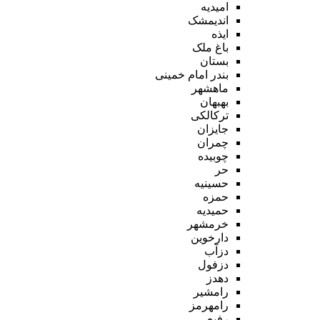
امیدیه
اندیمشک
ایذه
باغ ملک
بستان
بندر امام خمینی
ماهشهر
بهبهان
ترکالکی
جایزان
چمران
چوبیده
حر
حسینیه
حمزه
حمیدیه
خرمشهر
دارخوین
دزآب
دزفول
دهدز
رامشیر
رامهرمز
رفیع