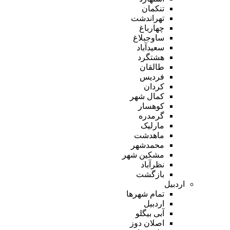
تنکمان
تهراندشت
چهارباغ
ساوجبلاغ
سعیدآباد
هشتگرد
طالقان
فردیس
کردان
کمال شهر
کوهسار
گرمدره
مارلیک
ماهدشت
محمدشهر
مشکین شهر
نظرآباد
بازگشت
اردبیل
تمام شهر‌ها
اردبیل
آبی بیگلو
اصلان دوز