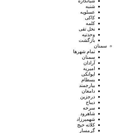
شبانکاره
شنبه
عسلویه
کاکی
کلمه
نخل تقی
وحدتیه
بازگشت
سمنان
تمام شهر‌ها
سمنان
آرادان
امیریه
ایوانکی
بسطام
بیارجمند
دامغان
درجزین
دیباج
سرخه
شاهرود
شهمیرزاد
کلاته خیج
گرمسار