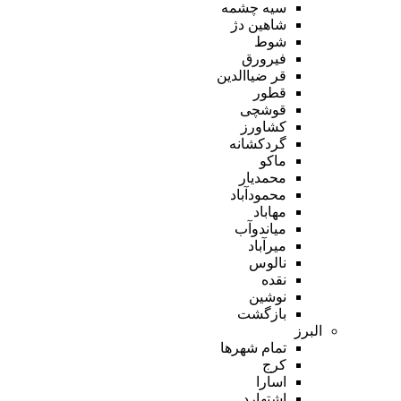
سیه چشمه
شاهین دژ
شوط
فیرورق
قر ضیاالدین
قطور
قوشچی
کشاورز
گردکشانه
ماکو
محمدیار
محمودآباد
مهاباد
میاندوآب
میرآباد
نالوس
نقده
نوشین
بازگشت
البرز
تمام شهر‌ها
کرج
اسارا
اشتهارد