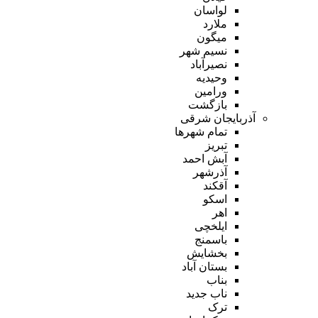
لواسان
ملارد
میگون
نسیم شهر
نصیرآباد
وحیدیه
ورامین
بازگشت
آذربایجان شرقی
تمام شهر‌ها
تبریز
آبش احمد
آذرشهر
آقکند
اسکو
اهر
ایلخچی
باسمنج
بخشایش
بستان آباد
بناب
ناب جدید
ترک