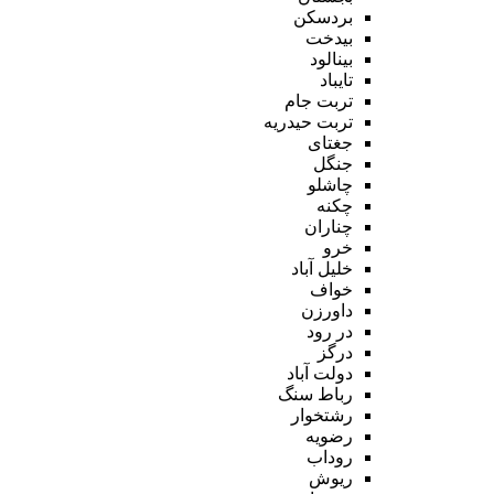
بردسکن
بیدخت
بینالود
تایباد
تربت جام
تربت حیدریه
جغتای
جنگل
چاشلو
چکنه
چناران
خرو
خلیل آباد
خواف
داورزن
در رود
درگز
دولت آباد
رباط سنگ
رشتخوار
رضویه
روداب
ریوش