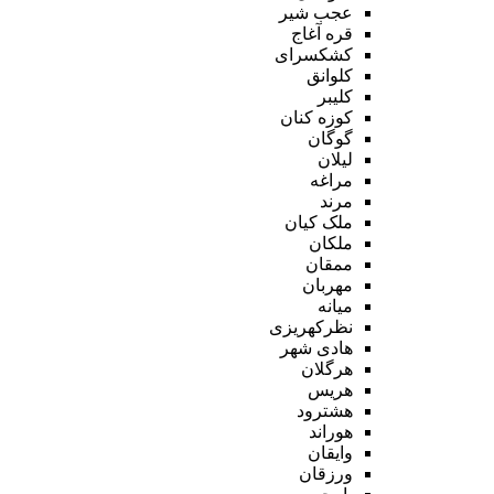
عجب شیر
قره آغاج
کشکسرای
کلوانق
کلیبر
کوزه کنان
گوگان
لیلان
مراغه
مرند
ملک کیان
ملکان
ممقان
مهربان
میانه
نظرکهریزی
هادی شهر
هرگلان
هریس
هشترود
هوراند
وایقان
ورزقان