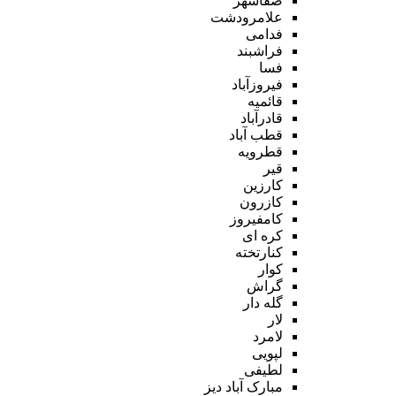
صفاشهر
علامرودشت
فدامی
فراشبند
فسا
فیروزآباد
قائمیه
قادرآباد
قطب آباد
قطرویه
قیر
کارزین
کازرون
کامفیروز
کره ای
کنارتخته
کوار
گراش
گله دار
لار
لامرد
لپویی
لطیفی
مبارک آباد دیز