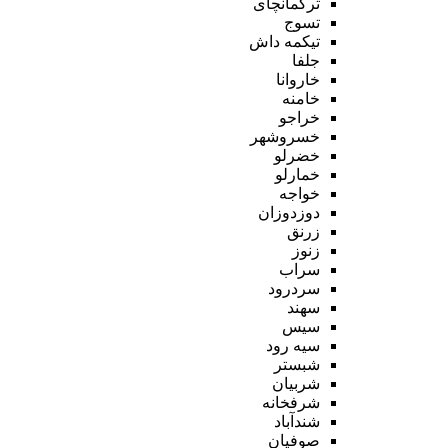
ترکمانچای
تسوج
تیکمه داش
جلفا
خاروانا
خامنه
خراجو
خسروشهر
خضرلو
خمارلو
خواجه
دوزدوزان
زرنق
زنوز
سراب
سردرود
سهند
سیس
سیه رود
شبستر
شربیان
شرفخانه
شندآباد
صوفیان