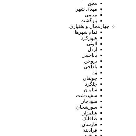
مجن
مهدی شهر
میامی
بازگشت
چهارمحال و بختیاری
تمام شهر‌ها
شهرکرد
آلونی
اردل
باباحیدر
بروجن
بلداجی
بن
جونقان
چلگرد
سامان
سفیددشت
سودجان
سورشجان
شلمزار
طاقانک
فارسان
فرادبنه
فرخ شهر