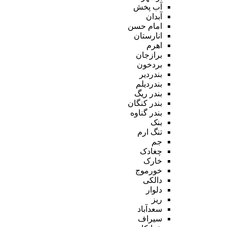
آب پخش
آبدان
امام حسن
انارستان
اهرم
برازجان
بردخون
بندردیر
بندردیلم
بندر ریگ
بندر کنگان
بندر گناوه
بنک
تنگ ارم
جم
چغادک
خارک
خورموج
دالکی
دلوار
ریز
سعدآباد
سیراف