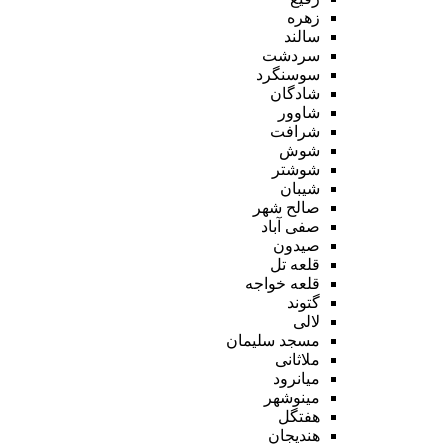
زهره
سالند
سردشت
سوسنگرد
شادگان
شاوور
شرافت
شوش
شوشتر
شیبان
صالح شهر
صفی آباد
صیدون
قلعه تل
قلعه خواجه
گتوند
لالی
مسجد سلیمان
ملاثانی
میانرود
مینوشهر
هفتگل
هندیجان