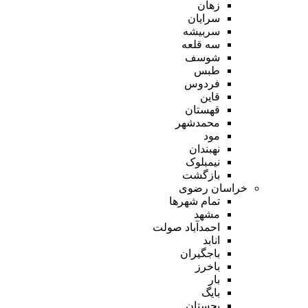
زهان
سرایان
سربیشه
سه قلعه
شوسف
طبس
فردوس
قاین
قهستان
محمدشهر
مود
نهبندان
نیمبلوک
بازگشت
خراسان رضوی
تمام شهر‌ها
مشهد
احمدآباد صولت
انابد
باجگیران
باخرز
بار
بایگ
بجستان