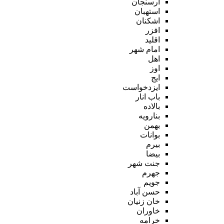
ارسنجان
استهبان
اشکنان
افزر
اقلید
امام شهر
اهل
اوز
ایج
ایزدخواست
باب انار
بالاده
بنارویه
بهمن
بوانات
بیرم
بیضا
جنت شهر
جهرم
جویم
حسن آباد
خان زنیان
خاوران
خرامه