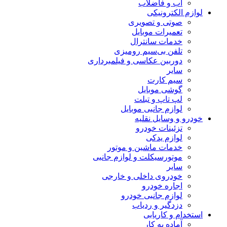
آب و فاضلاب
لوازم الکترونیکی
صوتی و تصویری
تعمیرات موبایل
خدمات سانترال
تلفن بی‌سیم رومیزی
دوربین عکاسی و فیلمبرداری
سایر
سیم کارت
گوشی موبایل
لپ تاپ و تبلت
لوازم جانبی موبایل
خودرو و وسایل نقلیه
تزئینات خودرو
لوازم یدکی
خدمات ماشین و موتور
موتورسیکلت و لوازم جانبی
سایر
خودروی داخلی و خارجی
اجاره خودرو
لوازم جانبی خودرو
دزدگیر و ردیاب
استخدام و کاریابی
آماده به کار