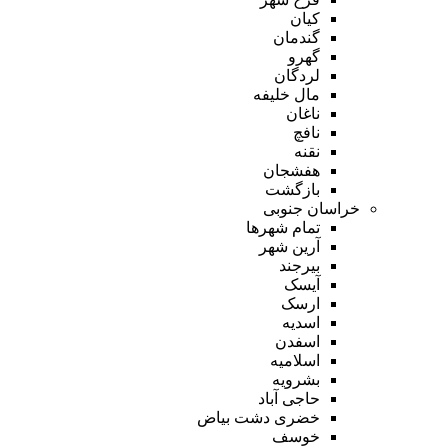
کیان
گندمان
گهرو
لردگان
مال خلیفه
ناغان
نافچ
نقنه
هفشجان
بازگشت
خراسان جنوبی
تمام شهر‌ها
آرین شهر
بیرجند
آیسک
ارسک
اسدیه
اسفدن
اسلامیه
بشرویه
حاجی آباد
خضری دشت بیاض
خوسف