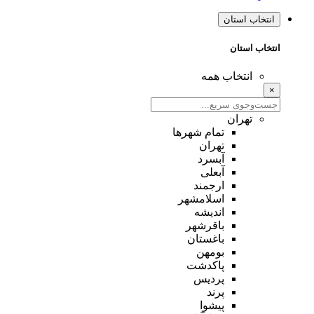
انتخاب استان
انتخاب استان
انتخاب همه
×
تهران
تمام شهر‌ها
تهران
آبسرد
آبعلی
ارجمند
اسلامشهر
اندیشه
باقرشهر
باغستان
بومهن
پاکدشت
پردیس
پرند
پیشوا