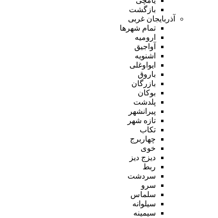
یامچی
بازگشت
آذربایجان غربی
تمام شهر‌ها
ارومیه
آواجیق
اشنویه
ایواوغلی
باروق
بازرگان
بوکان
پلدشت
پیرانشهر
تازه شهر
تکاب
چهاربرج
خوی
دیزج دیز
ربط
سردشت
سرو
سلماس
سیلوانه
سیمینه