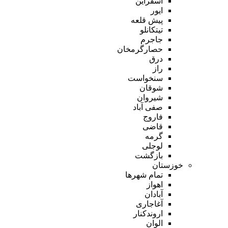
اسفراین
ایور
پیش قلعه
تیتکانلو
جاجرم
حصارگرمخان
درق
راز
سنخواست
شوقان
شیروان
صفی آباد
فاروج
قاضی
گرمه
لوجلی
بازگشت
خوزستان
تمام شهر‌ها
اهواز
آبادان
آغاجاری
اروندکنار
الوان