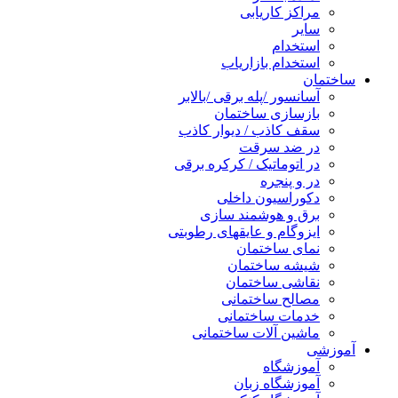
مراکز کاریابی
سایر
استخدام
استخدام بازاریاب
ساختمان
آسانسور /پله برقی /بالابر
بازسازی ساختمان
سقف کاذب / دیوار کاذب
در ضد سرقت
در اتوماتیک / کرکره برقی
در و پنجره
دکوراسیون داخلی
برق و هوشمند سازی
ایزوگام و عایقهای رطوبتی
نمای ساختمان
شیشه ساختمان
نقاشی ساختمان
مصالح ساختمانی
خدمات ساختمانی
ماشین آلات ساختمانی
آموزشی
آموزشگاه
آموزشگاه زبان