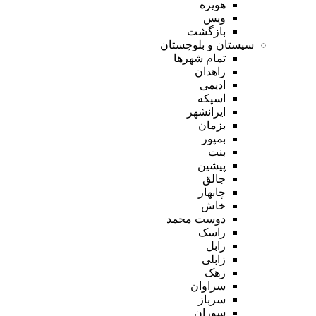
هویزه
ویس
بازگشت
سیستان و بلوچستان
تمام شهر‌ها
زاهدان
ادیمی
اسپکه
ایرانشهر
بزمان
بمپور
بنت
پیشین
جالق
چابهار
خاش
دوست محمد
راسک
زابل
زابلی
زهک
سراوان
سرباز
سوران