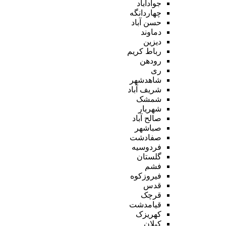
جوادآباد
چهاردانگه
حسن آباد
دماوند
دیزین
رباط کریم
رودهن
ری
شاهدشهر
شریف آباد
شمشک
شهریار
صالح آباد
صباشهر
صفادشت
فردوسیه
گلستان
فشم
فیروزکوه
قدس
قرچک
قیامدشت
کهریزک
کیلان