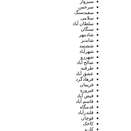
سبزوار
سرخس
سفیدسنگ
سلامی
سلطان آباد
سنگان
شادمهر
شاندیز
ششتمد
شهرآباد
شهرزو
صالح آباد
طرقبه
عشق آباد
فرهادگرد
فریمان
فیروزه
فیض آباد
قاسم آباد
قدمگاه
قلندرآباد
قوچان
کاخک
کاریز