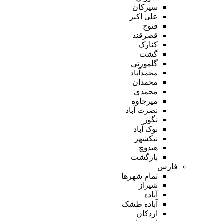
سیرکان
علی اکبر
فنوج
قصرقند
کنارک
گشت
گلمورتی
محمدآباد
محمدان
محمدی
میرجاوه
نصرت آباد
نگور
نوک آباد
نیکشهر
هیدوچ
بازگشت
فارس
تمام شهر‌ها
شیراز
آباده
آباده طشک
اردکان