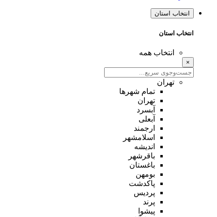
انتخاب استان
انتخاب استان
انتخاب همه
×
تهران
تمام شهر‌ها
تهران
آبسرد
آبعلی
ارجمند
اسلامشهر
اندیشه
باقرشهر
باغستان
بومهن
پاکدشت
پردیس
پرند
پیشوا