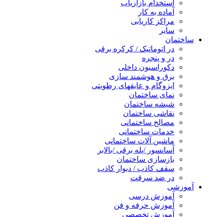
استخدام بازاریاب
آماده به کار
مراکز کاریابی
سایر
ساختمان
در اتوماتیک / کرکره برقی
در و پنجره
دکوراسیون داخلی
برق و هوشمند سازی
ایزوگام و عایقهای رطوبتی
نمای ساختمان
شیشه ساختمان
نقاشی ساختمان
مصالح ساختمانی
خدمات ساختمانی
ماشین آلات ساختمانی
آسانسور /پله برقی /بالابر
بازسازی ساختمان
سقف کاذب / دیوار کاذب
در ضد سرقت
آموزشی
آموزش درسی
آموزش حرفه و فن
آموزش تخصصی