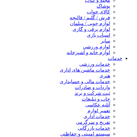
مجله و کتاب
پوشاک
کالای خواب
فرش / گلیم / قالیچه
لوازم چوبی / مبلمان
لوازم برقی و گازی
اسباب بازی
سایر
لوازم ورزشی
لوازم خانه و آشپزخانه
خدمات
خدمات ورزشی
خدمات ماشین های اداری
هنری
خدمات مالی و حسابداری
واردات و صادرات
ثبت شرکت و برند
چاپ و تبلیغات
آتلیه عکاسی
تعمیر لوازم
خدمات اداری
تفریح و سرگرمی
خدمات بازرگانی
سیستم امنیتی و حفاظتی