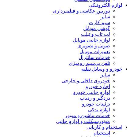
لوازم الکترونیکی
دوربین عکاسی و فیلمبرداری
سایر
سیم کارت
گوشی موبایل
لپ تاپ و تبلت
لوازم جانبی موبایل
صوتی و تصویری
تعمیرات موبایل
خدمات سانترال
تلفن بی‌سیم رومیزی
خودرو و وسایل نقلیه
سایر
خودروی داخلی و خارجی
اجاره خودرو
لوازم جانبی خودرو
دزدگیر و ردیاب
تزئینات خودرو
لوازم یدکی
خدمات ماشین و موتور
موتورسیکلت و لوازم جانبی
استخدام و کاریابی
استخدام