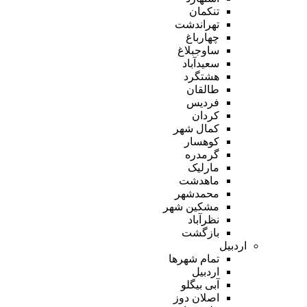
تنکمان
تهراندشت
چهارباغ
ساوجبلاغ
سعیدآباد
هشتگرد
طالقان
فردیس
کردان
کمال شهر
کوهسار
گرمدره
مارلیک
ماهدشت
محمدشهر
مشکین شهر
نظرآباد
بازگشت
اردبیل
تمام شهر‌ها
اردبیل
آبی بیگلو
اصلان دوز