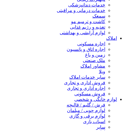
خدمات دندانپزشکی
خدمات درمانی و مراقبتی
سمعک
کاشت و ترمیم مو
تغذیه و رژیم غذایی
لوازم آرایشی و بهداشتی
املاک
اجاره مسکونی
اجاره اتاق و پانسیون
زمین و باغ
ملک صنعتی
مشاور املاک
ویلا
سایر خدمات املاک
فروش اداری و تجاری
اجاره اداری و تجاری
فروش مسکونی
لوازم خانگی و شخصی
فرش / گلیم / قالیچه
لوازم چوبی / مبلمان
لوازم برقی و گازی
اسباب بازی
سایر