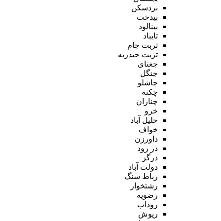
بردسکن
بیدخت
بینالود
تایباد
تربت جام
تربت حیدریه
جغتای
جنگل
چاشلو
چکنه
چناران
خرو
خلیل آباد
خواف
داورزن
در رود
درگز
دولت آباد
رباط سنگ
رشتخوار
رضویه
روداب
ریوش