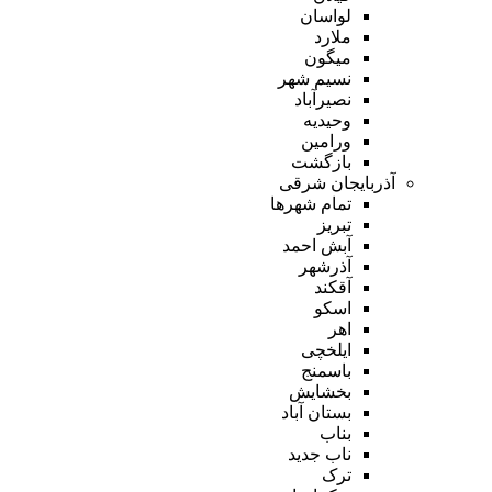
لواسان
ملارد
میگون
نسیم شهر
نصیرآباد
وحیدیه
ورامین
بازگشت
آذربایجان شرقی
تمام شهر‌ها
تبریز
آبش احمد
آذرشهر
آقکند
اسکو
اهر
ایلخچی
باسمنج
بخشایش
بستان آباد
بناب
ناب جدید
ترک