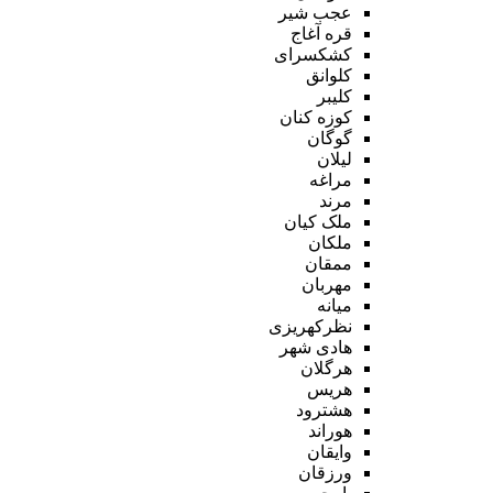
عجب شیر
قره آغاج
کشکسرای
کلوانق
کلیبر
کوزه کنان
گوگان
لیلان
مراغه
مرند
ملک کیان
ملکان
ممقان
مهربان
میانه
نظرکهریزی
هادی شهر
هرگلان
هریس
هشترود
هوراند
وایقان
ورزقان