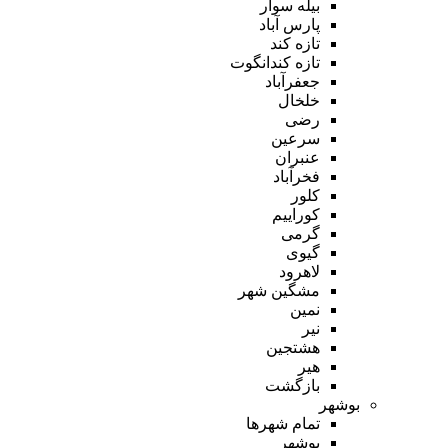
بیله سوار
پارس آباد
تازه کند
تازه کندانگوت
جعفرآباد
خلخال
رضی
سرعین
عنبران
فخرآباد
کلور
کوراییم
گرمی
گیوی
لاهرود
مشگین شهر
نمین
نیر
هشتجین
هیر
بازگشت
بوشهر
تمام شهر‌ها
بوشهر