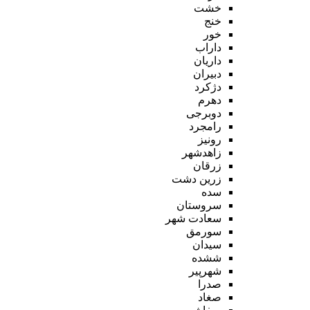
خشت
خنج
خور
داراب
داریان
دبیران
دژکرد
دهرم
دوبرجی
رامجرد
رونیز
زاهدشهر
زرقان
زرین دشت
سده
سروستان
سعادت شهر
سورمق
سیدان
ششده
شهرپیر
صدرا
صغاد