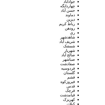
جوادآباد
چهاردانگه
حسن آباد
دماوند
دیزین
رباط کریم
رودهن
ری
شاهدشهر
شریف آباد
شمشک
شهریار
صالح آباد
صباشهر
صفادشت
فردوسیه
گلستان
فشم
فیروزکوه
قدس
قرچک
قیامدشت
کهریزک
کیلان