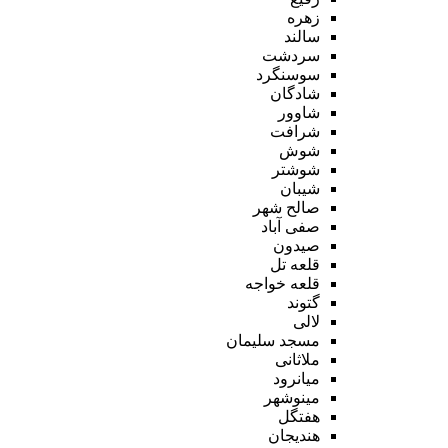
زهره
سالند
سردشت
سوسنگرد
شادگان
شاوور
شرافت
شوش
شوشتر
شیبان
صالح شهر
صفی آباد
صیدون
قلعه تل
قلعه خواجه
گتوند
لالی
مسجد سلیمان
ملاثانی
میانرود
مینوشهر
هفتگل
هندیجان