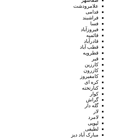
صفاشهر
علامرودشت
فدامی
فراشبند
فسا
فیروزآباد
قائمیه
قادرآباد
قطب آباد
قطرویه
قیر
کارزین
کازرون
کامفیروز
کره ای
کنارتخته
کوار
گراش
گله دار
لار
لامرد
لپویی
لطیفی
مبارک آباد دیز