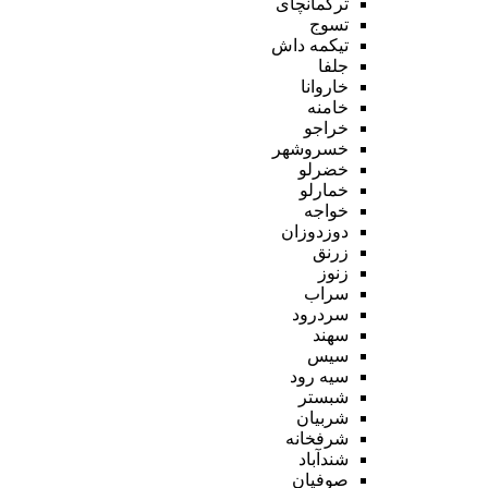
ترکمانچای
تسوج
تیکمه داش
جلفا
خاروانا
خامنه
خراجو
خسروشهر
خضرلو
خمارلو
خواجه
دوزدوزان
زرنق
زنوز
سراب
سردرود
سهند
سیس
سیه رود
شبستر
شربیان
شرفخانه
شندآباد
صوفیان