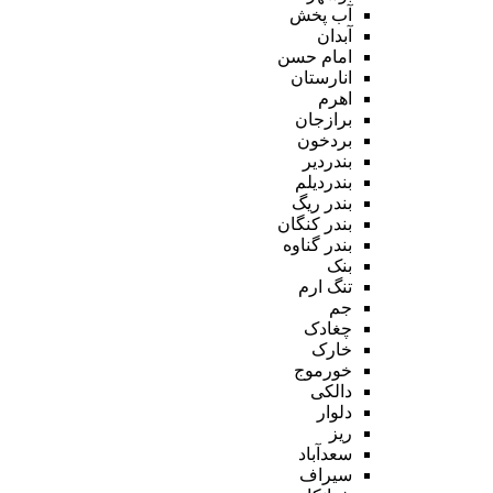
آب پخش
آبدان
امام حسن
انارستان
اهرم
برازجان
بردخون
بندردیر
بندردیلم
بندر ریگ
بندر کنگان
بندر گناوه
بنک
تنگ ارم
جم
چغادک
خارک
خورموج
دالکی
دلوار
ریز
سعدآباد
سیراف