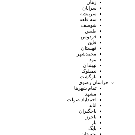
زهان
سرایان
سربیشه
سه قلعه
شوسف
طبس
فردوس
قاین
قهستان
محمدشهر
مود
نهبندان
نیمبلوک
بازگشت
خراسان رضوی
تمام شهر‌ها
مشهد
احمدآباد صولت
انابد
باجگیران
باخرز
بار
بایگ
بجستان