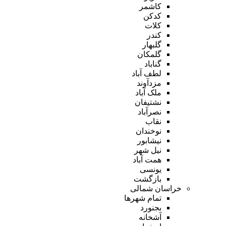
کاشمر
کدکن
کلات
کندر
گلبهار
گلمکان
گناباد
لطف آباد
مزدآوند
ملک آباد
نشتیفان
نصرآباد
نقاب
نوخندان
نیشابور
نیل شهر
همت آباد
یونسی
بازگشت
خراسان شمالی
تمام شهر‌ها
بجنورد
آشخانه