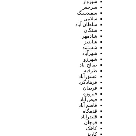
سبزوار
سرخس
سفیدسنگ
سلامی
سلطان آباد
سنگان
شادمهر
شاندیز
ششتمد
شهرآباد
شهرزو
صالح آباد
طرقبه
عشق آباد
فرهادگرد
فریمان
فیروزه
فیض آباد
قاسم آباد
قدمگاه
قلندرآباد
قوچان
کاخک
کاریز