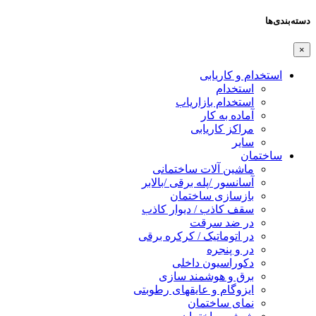
دسته‌بندی‌ها
×
استخدام و کاریابی
استخدام
استخدام بازاریاب
آماده به کار
مراکز کاریابی
سایر
ساختمان
ماشین آلات ساختمانی
آسانسور /پله برقی /بالابر
بازسازی ساختمان
سقف کاذب / دیوار کاذب
در ضد سرقت
در اتوماتیک / کرکره برقی
در و پنجره
دکوراسیون داخلی
برق و هوشمند سازی
ایزوگام و عایقهای رطوبتی
نمای ساختمان