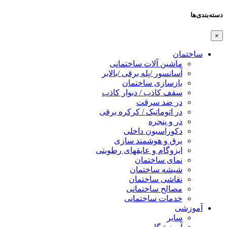
دسته‌بندی‌ها
×
ساختمان
ماشین آلات ساختمانی
آسانسور /پله برقی /بالابر
بازسازی ساختمان
سقف کاذب / دیوار کاذب
در ضد سرقت
در اتوماتیک / کرکره برقی
در و پنجره
دکوراسیون داخلی
برق و هوشمند سازی
ایزوگام و عایقهای رطوبتی
نمای ساختمان
شیشه ساختمان
نقاشی ساختمان
مصالح ساختمانی
خدمات ساختمانی
آموزشی
سایر