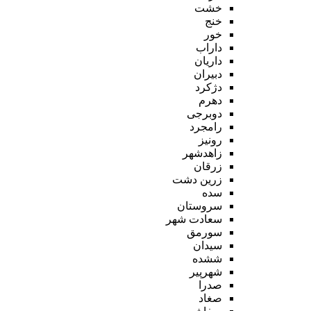
خشت
خنج
خور
داراب
داریان
دبیران
دژکرد
دهرم
دوبرجی
رامجرد
رونیز
زاهدشهر
زرقان
زرین دشت
سده
سروستان
سعادت شهر
سورمق
سیدان
ششده
شهرپیر
صدرا
صغاد