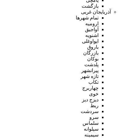
یامچی
بازگشت
آذربایجان غربی
تمام شهر‌ها
ارومیه
آواجیق
اشنویه
ایواوغلی
باروق
بازرگان
بوکان
پلدشت
پیرانشهر
تازه شهر
تکاب
چهاربرج
خوی
دیزج دیز
ربط
سردشت
سرو
سلماس
سیلوانه
سیمینه