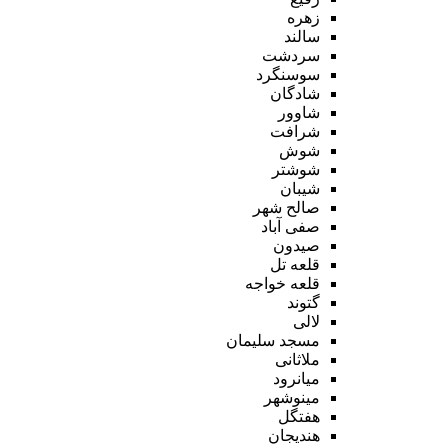
زهره
سالند
سردشت
سوسنگرد
شادگان
شاوور
شرافت
شوش
شوشتر
شیبان
صالح شهر
صفی آباد
صیدون
قلعه تل
قلعه خواجه
گتوند
لالی
مسجد سلیمان
ملاثانی
میانرود
مینوشهر
هفتگل
هندیجان