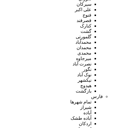
سیرکان
علی اکبر
فنوج
قصرقند
کنارک
گشت
گلمورتی
محمدآباد
محمدان
محمدی
میرجاوه
نصرت آباد
نگور
نوک آباد
نیکشهر
هیدوچ
بازگشت
فارس
تمام شهر‌ها
شیراز
آباده
آباده طشک
اردکان