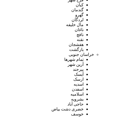
کیان
گندمان
گهرو
لردگان
مال خلیفه
ناغان
نافچ
نقنه
هفشجان
بازگشت
خراسان جنوبی
تمام شهر‌ها
آرین شهر
بیرجند
آیسک
ارسک
اسدیه
اسفدن
اسلامیه
بشرویه
حاجی آباد
خضری دشت بیاض
خوسف