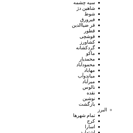
سیه چشمه
شاهین دژ
شوط
فیرورق
قر ضیاالدین
قطور
قوشچی
کشاورز
گردکشانه
ماکو
محمدیار
محمودآباد
مهاباد
میاندوآب
میرآباد
نالوس
نقده
نوشین
بازگشت
البرز
تمام شهر‌ها
کرج
اسارا
اشتهارد