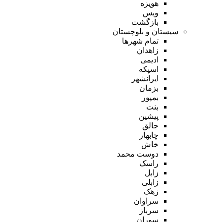
هویزه
ویس
بازگشت
سیستان و بلوچستان
تمام شهر‌ها
زاهدان
ادیمی
اسپکه
ایرانشهر
بزمان
بمپور
بنت
پیشین
جالق
چابهار
خاش
دوست محمد
راسک
زابل
زابلی
زهک
سراوان
سرباز
سوران