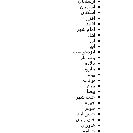
ارسنجان
استهبان
اشکنان
افزر
اقلید
امام شهر
اهل
اوز
ایج
ایزدخواست
باب انار
بالاده
بنارویه
بهمن
بوانات
بیرم
بیضا
جنت شهر
جهرم
جویم
حسن آباد
خان زنیان
خاوران
خرامه