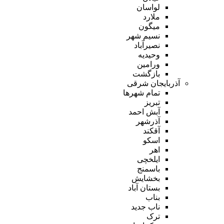
لواسان
ملارد
میگون
نسیم شهر
نصیرآباد
وحیدیه
ورامین
بازگشت
آذربایجان شرقی
تمام شهر‌ها
تبریز
آبش احمد
آذرشهر
آقکند
اسکو
اهر
ایلخچی
باسمنج
بخشایش
بستان آباد
بناب
ناب جدید
ترک