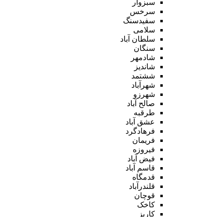
سبزوار
سرخس
سفیدسنگ
سلامی
سلطان آباد
سنگان
شادمهر
شاندیز
ششتمد
شهرآباد
شهرزو
صالح آباد
طرقبه
عشق آباد
فرهادگرد
فریمان
فیروزه
فیض آباد
قاسم آباد
قدمگاه
قلندرآباد
قوچان
کاخک
کاریز