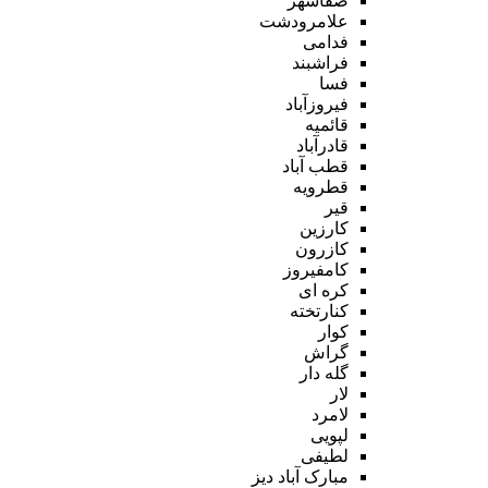
صفاشهر
علامرودشت
فدامی
فراشبند
فسا
فیروزآباد
قائمیه
قادرآباد
قطب آباد
قطرویه
قیر
کارزین
کازرون
کامفیروز
کره ای
کنارتخته
کوار
گراش
گله دار
لار
لامرد
لپویی
لطیفی
مبارک آباد دیز