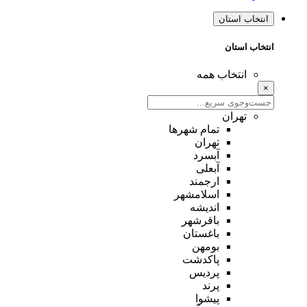
انتخاب استان
انتخاب استان
انتخاب همه
×
تهران
تمام شهر‌ها
تهران
آبسرد
آبعلی
ارجمند
اسلامشهر
اندیشه
باقرشهر
باغستان
بومهن
پاکدشت
پردیس
پرند
پیشوا