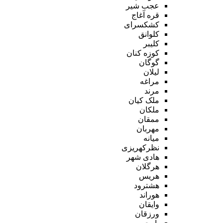
عجب شیر
قره آغاج
کشکسرای
کلوانق
کلیبر
کوزه کنان
گوگان
لیلان
مراغه
مرند
ملک کیان
ملکان
ممقان
مهربان
میانه
نظرکهریزی
هادی شهر
هرگلان
هریس
هشترود
هوراند
وایقان
ورزقان