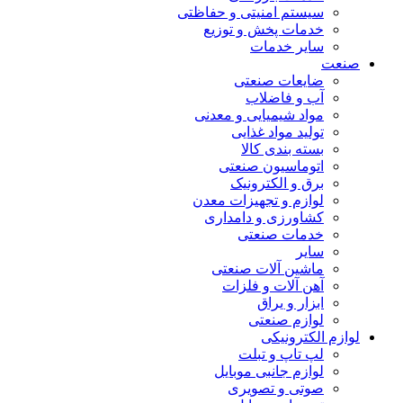
سیستم امنیتی و حفاظتی
خدمات پخش و توزیع
سایر خدمات
صنعت
ضایعات صنعتی
آب و فاضلاب
مواد شیمیایی و معدنی
تولید مواد غذایی
بسته بندی کالا
اتوماسیون صنعتی
برق و الکترونیک
لوازم و تجهیزات معدن
کشاورزی و دامداری
خدمات صنعتی
سایر
ماشین آلات صنعتی
آهن آلات و فلزات
ابزار و یراق
لوازم صنعتی
لوازم الکترونیکی
لپ تاپ و تبلت
لوازم جانبی موبایل
صوتی و تصویری