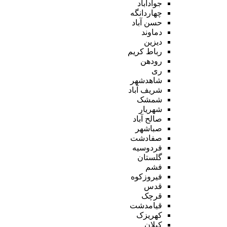
جوادآباد
چهاردانگه
حسن آباد
دماوند
دیزین
رباط کریم
رودهن
ری
شاهدشهر
شریف آباد
شمشک
شهریار
صالح آباد
صباشهر
صفادشت
فردوسیه
گلستان
فشم
فیروزکوه
قدس
قرچک
قیامدشت
کهریزک
کیلان