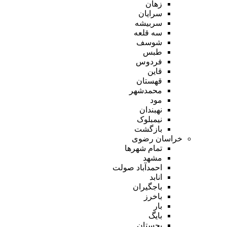
زهان
سرایان
سربیشه
سه قلعه
شوسف
طبس
فردوس
قاین
قهستان
محمدشهر
مود
نهبندان
نیمبلوک
بازگشت
خراسان رضوی
تمام شهر‌ها
مشهد
احمدآباد صولت
انابد
باجگیران
باخرز
بار
بایگ
بجستان