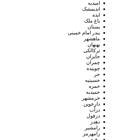
امیدیه
اندیمشک
ایذه
باغ ملک
بستان
بندر امام خمینی
ماهشهر
بهبهان
ترکالکی
جایزان
چمران
چوبیده
حر
حسینیه
حمزه
حمیدیه
خرمشهر
دارخوین
دزآب
دزفول
دهدز
رامشیر
رامهرمز
رفیع