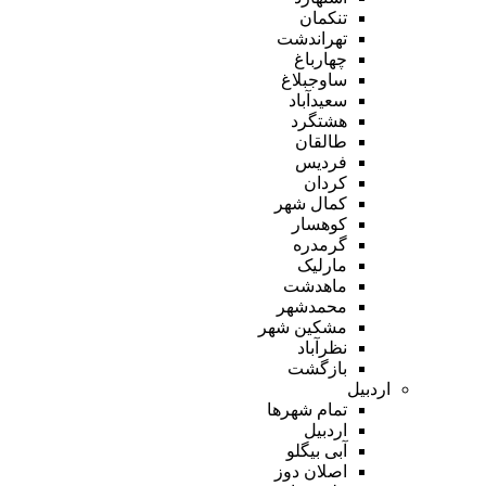
تنکمان
تهراندشت
چهارباغ
ساوجبلاغ
سعیدآباد
هشتگرد
طالقان
فردیس
کردان
کمال شهر
کوهسار
گرمدره
مارلیک
ماهدشت
محمدشهر
مشکین شهر
نظرآباد
بازگشت
اردبیل
تمام شهر‌ها
اردبیل
آبی بیگلو
اصلان دوز