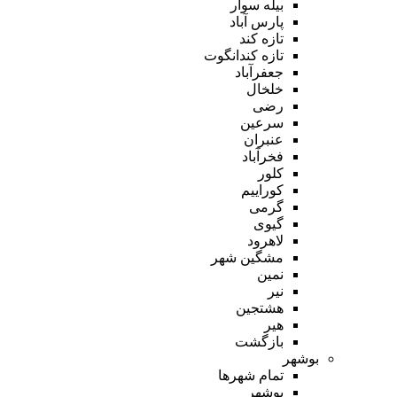
بیله سوار
پارس آباد
تازه کند
تازه کندانگوت
جعفرآباد
خلخال
رضی
سرعین
عنبران
فخرآباد
کلور
کوراییم
گرمی
گیوی
لاهرود
مشگین شهر
نمین
نیر
هشتجین
هیر
بازگشت
بوشهر
تمام شهر‌ها
بوشهر