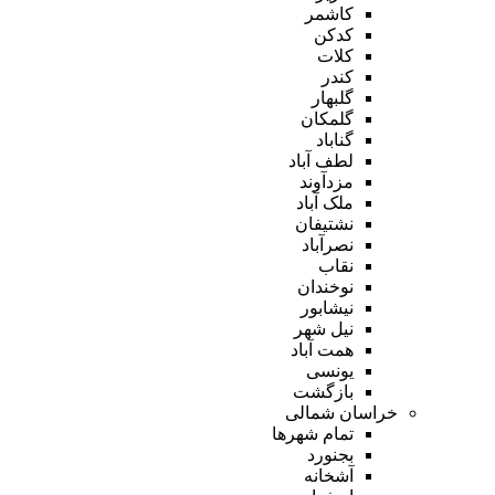
کاشمر
کدکن
کلات
کندر
گلبهار
گلمکان
گناباد
لطف آباد
مزدآوند
ملک آباد
نشتیفان
نصرآباد
نقاب
نوخندان
نیشابور
نیل شهر
همت آباد
یونسی
بازگشت
خراسان شمالی
تمام شهر‌ها
بجنورد
آشخانه