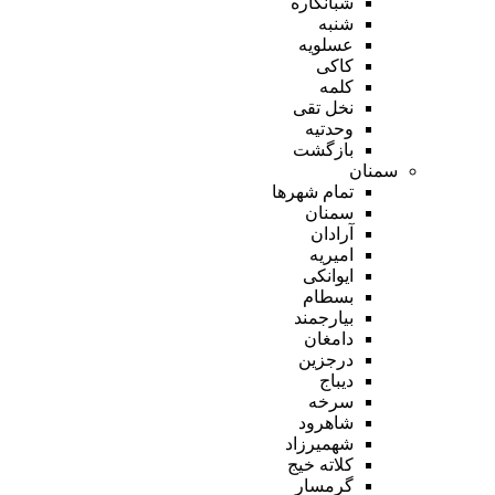
شبانکاره
شنبه
عسلویه
کاکی
کلمه
نخل تقی
وحدتیه
بازگشت
سمنان
تمام شهر‌ها
سمنان
آرادان
امیریه
ایوانکی
بسطام
بیارجمند
دامغان
درجزین
دیباج
سرخه
شاهرود
شهمیرزاد
کلاته خیج
گرمسار