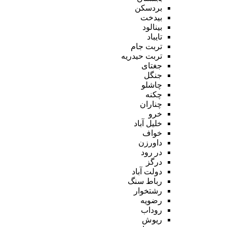
بردسکن
بیدخت
بینالود
تایباد
تربت جام
تربت حیدریه
جغتای
جنگل
چاشلو
چکنه
چناران
خرو
خلیل آباد
خواف
داورزن
در رود
درگز
دولت آباد
رباط سنگ
رشتخوار
رضویه
روداب
ریوش