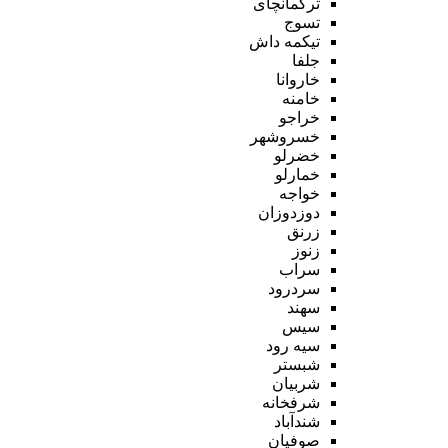
ترکمانچای
تسوج
تیکمه داش
جلفا
خاروانا
خامنه
خراجو
خسروشهر
خضرلو
خمارلو
خواجه
دوزدوزان
زرنق
زنوز
سراب
سردرود
سهند
سیس
سیه رود
شبستر
شربیان
شرفخانه
شندآباد
صوفیان