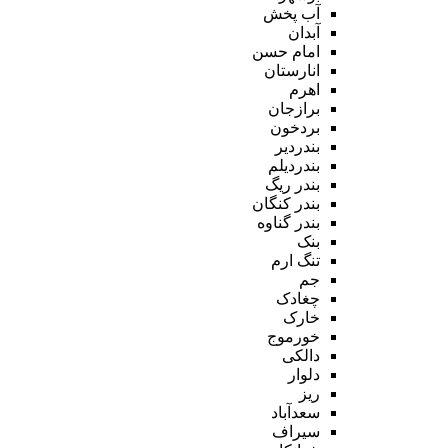
آب پخش
آبدان
امام حسن
انارستان
اهرم
برازجان
بردخون
بندردیر
بندردیلم
بندر ریگ
بندر کنگان
بندر گناوه
بنک
تنگ ارم
جم
چغادک
خارک
خورموج
دالکی
دلوار
ریز
سعدآباد
سیراف