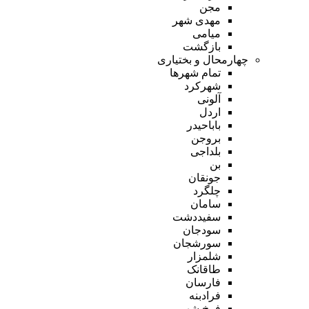
مجن
مهدی شهر
میامی
بازگشت
چهارمحال و بختیاری
تمام شهر‌ها
شهرکرد
آلونی
اردل
باباحیدر
بروجن
بلداجی
بن
جونقان
چلگرد
سامان
سفیددشت
سودجان
سورشجان
شلمزار
طاقانک
فارسان
فرادبنه
فرخ شهر