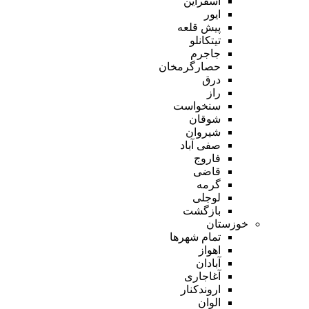
اسفراین
ایور
پیش قلعه
تیتکانلو
جاجرم
حصارگرمخان
درق
راز
سنخواست
شوقان
شیروان
صفی آباد
فاروج
قاضی
گرمه
لوجلی
بازگشت
خوزستان
تمام شهر‌ها
اهواز
آبادان
آغاجاری
اروندکنار
الوان