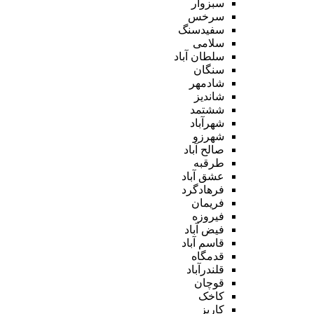
سبزوار
سرخس
سفیدسنگ
سلامی
سلطان آباد
سنگان
شادمهر
شاندیز
ششتمد
شهرآباد
شهرزو
صالح آباد
طرقبه
عشق آباد
فرهادگرد
فریمان
فیروزه
فیض آباد
قاسم آباد
قدمگاه
قلندرآباد
قوچان
کاخک
کاریز