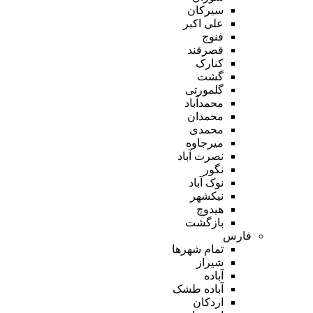
سیرکان
علی اکبر
فنوج
قصرقند
کنارک
گشت
گلمورتی
محمدآباد
محمدان
محمدی
میرجاوه
نصرت آباد
نگور
نوک آباد
نیکشهر
هیدوچ
بازگشت
فارس
تمام شهر‌ها
شیراز
آباده
آباده طشک
اردکان