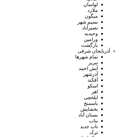
لواسان
ملارد
میگون
نسیم شهر
نصیرآباد
وحیدیه
ورامین
بازگشت
آذربایجان شرقی
تمام شهر‌ها
تبریز
آبش احمد
آذرشهر
آقکند
اسکو
اهر
ایلخچی
باسمنج
بخشایش
بستان آباد
بناب
ناب جدید
ترک