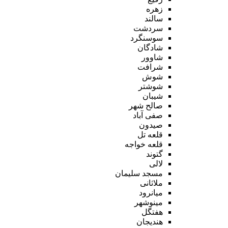
زهره
سالند
سردشت
سوسنگرد
شادگان
شاوور
شرافت
شوش
شوشتر
شیبان
صالح شهر
صفی آباد
صیدون
قلعه تل
قلعه خواجه
گتوند
لالی
مسجد سلیمان
ملاثانی
میانرود
مینوشهر
هفتگل
هندیجان