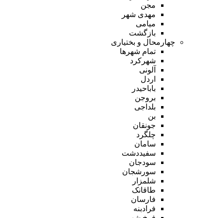
مجن
مهدی شهر
میامی
بازگشت
چهارمحال و بختیاری
تمام شهر‌ها
شهرکرد
آلونی
اردل
باباحیدر
بروجن
بلداجی
بن
جونقان
چلگرد
سامان
سفیددشت
سودجان
سورشجان
شلمزار
طاقانک
فارسان
فرادبنه
فرخ شهر