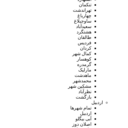
تنکمان
تهراندشت
چهارباغ
ساوجبلاغ
سعیدآباد
هشتگرد
طالقان
فردیس
کردان
کمال شهر
کوهسار
گرمدره
مارلیک
ماهدشت
محمدشهر
مشکین شهر
نظرآباد
بازگشت
اردبیل
تمام شهر‌ها
اردبیل
آبی بیگلو
اصلان دوز