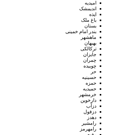
امیدیه
اندیمشک
ایذه
باغ ملک
بستان
بندر امام خمینی
ماهشهر
بهبهان
ترکالکی
جایزان
چمران
چوبیده
حر
حسینیه
حمزه
حمیدیه
خرمشهر
دارخوین
دزآب
دزفول
دهدز
رامشیر
رامهرمز
رفیع