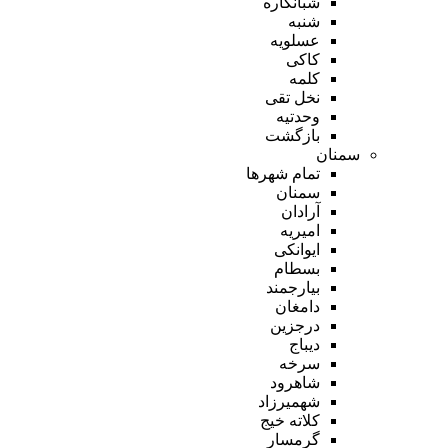
شبانکاره
شنبه
عسلویه
کاکی
کلمه
نخل تقی
وحدتیه
بازگشت
سمنان
تمام شهر‌ها
سمنان
آرادان
امیریه
ایوانکی
بسطام
بیارجمند
دامغان
درجزین
دیباج
سرخه
شاهرود
شهمیرزاد
کلاته خیج
گرمسار