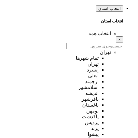
انتخاب استان
انتخاب استان
انتخاب همه
×
تهران
تمام شهر‌ها
تهران
آبسرد
آبعلی
ارجمند
اسلامشهر
اندیشه
باقرشهر
باغستان
بومهن
پاکدشت
پردیس
پرند
پیشوا