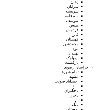
زهان
سرایان
سربیشه
سه قلعه
شوسف
طبس
فردوس
قاین
قهستان
محمدشهر
مود
نهبندان
نیمبلوک
بازگشت
خراسان رضوی
تمام شهر‌ها
مشهد
احمدآباد صولت
انابد
باجگیران
باخرز
بار
بایگ
بجستان