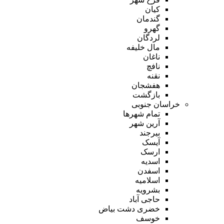
کیان
گندمان
گهرو
لردگان
مال خلیفه
ناغان
نافچ
نقنه
هفشجان
بازگشت
خراسان جنوبی
تمام شهر‌ها
آرین شهر
بیرجند
آیسک
ارسک
اسدیه
اسفدن
اسلامیه
بشرویه
حاجی آباد
خضری دشت بیاض
خوسف