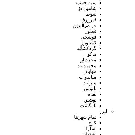
سیه چشمه
شاهین دژ
شوط
فیرورق
قر ضیاالدین
قطور
قوشچی
کشاورز
گردکشانه
ماکو
محمدیار
محمودآباد
مهاباد
میاندوآب
میرآباد
نالوس
نقده
نوشین
بازگشت
البرز
تمام شهر‌ها
کرج
اسارا
اشتهارد