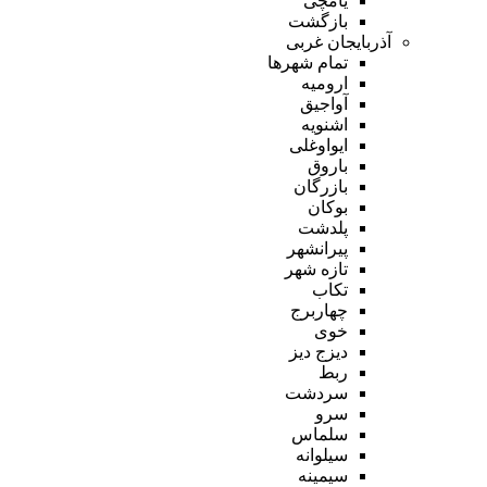
یامچی
بازگشت
آذربایجان غربی
تمام شهر‌ها
ارومیه
آواجیق
اشنویه
ایواوغلی
باروق
بازرگان
بوکان
پلدشت
پیرانشهر
تازه شهر
تکاب
چهاربرج
خوی
دیزج دیز
ربط
سردشت
سرو
سلماس
سیلوانه
سیمینه