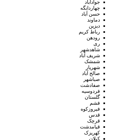
جوادآباد
چهاردانگه
حسن آباد
دماوند
دیزین
رباط کریم
رودهن
ری
شاهدشهر
شریف آباد
شمشک
شهریار
صالح آباد
صباشهر
صفادشت
فردوسیه
گلستان
فشم
فیروزکوه
قدس
قرچک
قیامدشت
کهریزک
کیلان