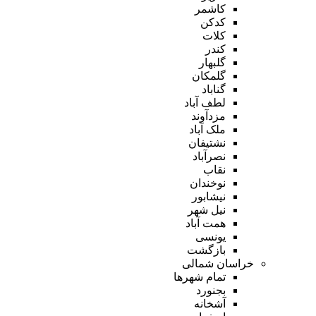
کاشمر
کدکن
کلات
کندر
گلبهار
گلمکان
گناباد
لطف آباد
مزدآوند
ملک آباد
نشتیفان
نصرآباد
نقاب
نوخندان
نیشابور
نیل شهر
همت آباد
یونسی
بازگشت
خراسان شمالی
تمام شهر‌ها
بجنورد
آشخانه