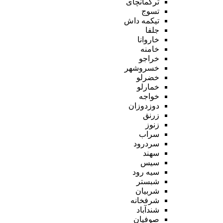
ترکمانچای
تسوج
تیکمه داش
جلفا
خاروانا
خامنه
خراجو
خسروشهر
خضرلو
خمارلو
خواجه
دوزدوزان
زرنق
زنوز
سراب
سردرود
سهند
سیس
سیه رود
شبستر
شربیان
شرفخانه
شندآباد
صوفیان