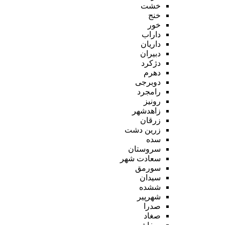
خشت
خنج
خور
داراب
داریان
دبیران
دژکرد
دهرم
دوبرجی
رامجرد
رونیز
زاهدشهر
زرقان
زرین دشت
سده
سروستان
سعادت شهر
سورمق
سیدان
ششده
شهرپیر
صدرا
صغاد