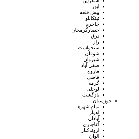
اسفراین
ایور
پیش قلعه
تیتکانلو
جاجرم
حصارگرمخان
درق
راز
سنخواست
شوقان
شیروان
صفی آباد
فاروج
قاضی
گرمه
لوجلی
بازگشت
خوزستان
تمام شهر‌ها
اهواز
آبادان
آغاجاری
اروندکنار
الوان