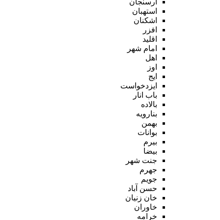
ارسنجان
استهبان
اشکنان
افزر
اقلید
امام شهر
اهل
اوز
ایج
ایزدخواست
باب انار
بالاده
بنارویه
بهمن
بوانات
بیرم
بیضا
جنت شهر
جهرم
جویم
حسن آباد
خان زنیان
خاوران
خرامه