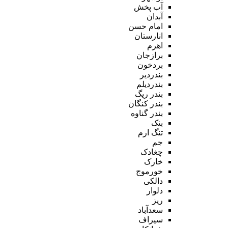
آب پخش
آبدان
امام حسن
انارستان
اهرم
برازجان
بردخون
بندردیر
بندردیلم
بندر ریگ
بندر کنگان
بندر گناوه
بنک
تنگ ارم
جم
چغادک
خارک
خورموج
دالکی
دلوار
ریز
سعدآباد
سیراف