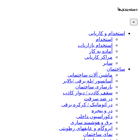
دسته‌بندی‌ها
×
استخدام و کاریابی
استخدام
استخدام بازاریاب
آماده به کار
مراکز کاریابی
سایر
ساختمان
ماشین آلات ساختمانی
آسانسور /پله برقی /بالابر
بازسازی ساختمان
سقف کاذب / دیوار کاذب
در ضد سرقت
در اتوماتیک / کرکره برقی
در و پنجره
دکوراسیون داخلی
برق و هوشمند سازی
ایزوگام و عایقهای رطوبتی
نمای ساختمان