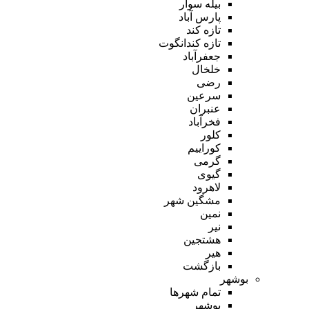
بیله سوار
پارس آباد
تازه کند
تازه کندانگوت
جعفرآباد
خلخال
رضی
سرعین
عنبران
فخرآباد
کلور
کوراییم
گرمی
گیوی
لاهرود
مشگین شهر
نمین
نیر
هشتجین
هیر
بازگشت
بوشهر
تمام شهر‌ها
بوشهر