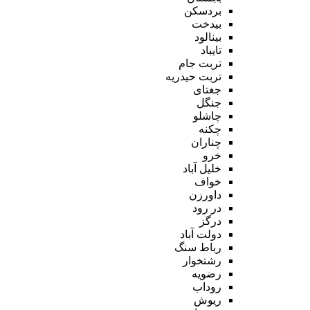
بردسکن
بیدخت
بینالود
تایباد
تربت جام
تربت حیدریه
جغتای
جنگل
چاشلو
چکنه
چناران
خرو
خلیل آباد
خواف
داورزن
در رود
درگز
دولت آباد
رباط سنگ
رشتخوار
رضویه
روداب
ریوش