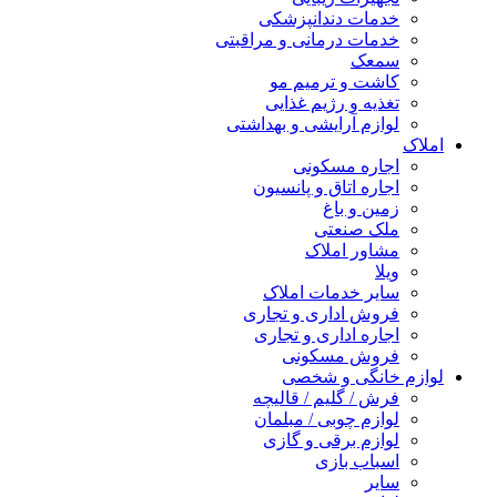
خدمات دندانپزشکی
خدمات درمانی و مراقبتی
سمعک
کاشت و ترمیم مو
تغذیه و رژیم غذایی
لوازم آرایشی و بهداشتی
املاک
اجاره مسکونی
اجاره اتاق و پانسیون
زمین و باغ
ملک صنعتی
مشاور املاک
ویلا
سایر خدمات املاک
فروش اداری و تجاری
اجاره اداری و تجاری
فروش مسکونی
لوازم خانگی و شخصی
فرش / گلیم / قالیچه
لوازم چوبی / مبلمان
لوازم برقی و گازی
اسباب بازی
سایر