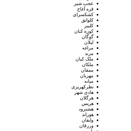
عجب شیر
قره آغاج
کشکسرای
کلوانق
کلیبر
کوزه کنان
گوگان
لیلان
مراغه
مرند
ملک کیان
ملکان
ممقان
مهربان
میانه
نظرکهریزی
هادی شهر
هرگلان
هریس
هشترود
هوراند
وایقان
ورزقان