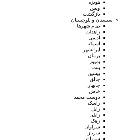
هویزه
ویس
بازگشت
سیستان و بلوچستان
تمام شهر‌ها
زاهدان
ادیمی
اسپکه
ایرانشهر
بزمان
بمپور
بنت
پیشین
جالق
چابهار
خاش
دوست محمد
راسک
زابل
زابلی
زهک
سراوان
سرباز
سوران