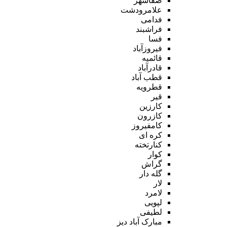
صفاشهر
علامرودشت
فدامی
فراشبند
فسا
فیروزآباد
قائمیه
قادرآباد
قطب آباد
قطرویه
قیر
کارزین
کازرون
کامفیروز
کره ای
کنارتخته
کوار
گراش
گله دار
لار
لامرد
لپویی
لطیفی
مبارک آباد دیز