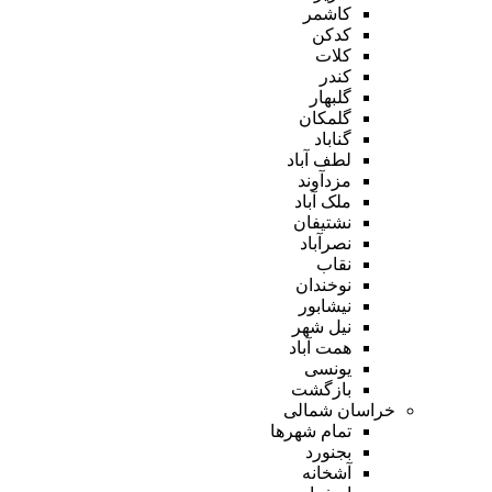
کاشمر
کدکن
کلات
کندر
گلبهار
گلمکان
گناباد
لطف آباد
مزدآوند
ملک آباد
نشتیفان
نصرآباد
نقاب
نوخندان
نیشابور
نیل شهر
همت آباد
یونسی
بازگشت
خراسان شمالی
تمام شهر‌ها
بجنورد
آشخانه