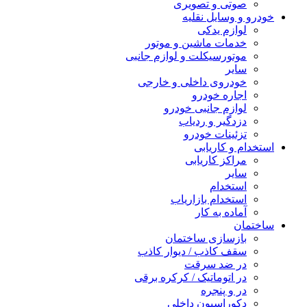
صوتی و تصویری
خودرو و وسایل نقلیه
لوازم یدکی
خدمات ماشین و موتور
موتورسیکلت و لوازم جانبی
سایر
خودروی داخلی و خارجی
اجاره خودرو
لوازم جانبی خودرو
دزدگیر و ردیاب
تزئینات خودرو
استخدام و کاریابی
مراکز کاریابی
سایر
استخدام
استخدام بازاریاب
آماده به کار
ساختمان
بازسازی ساختمان
سقف کاذب / دیوار کاذب
در ضد سرقت
در اتوماتیک / کرکره برقی
در و پنجره
دکوراسیون داخلی