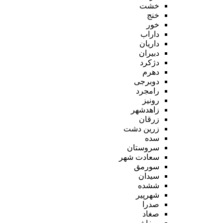
خشت
خنج
خور
داراب
داریان
دبیران
دژکرد
دهرم
دوبرجی
رامجرد
رونیز
زاهدشهر
زرقان
زرین دشت
سده
سروستان
سعادت شهر
سورمق
سیدان
ششده
شهرپیر
صدرا
صغاد