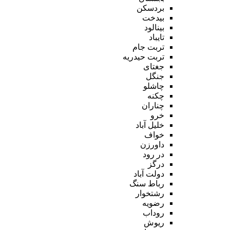
بردسکن
بیدخت
بینالود
تایباد
تربت جام
تربت حیدریه
جغتای
جنگل
چاشلو
چکنه
چناران
خرو
خلیل آباد
خواف
داورزن
در رود
درگز
دولت آباد
رباط سنگ
رشتخوار
رضویه
روداب
ریوش