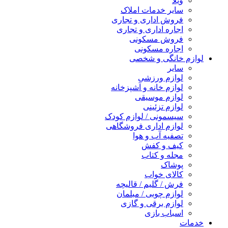
ویلا
سایر خدمات املاک
فروش اداری و تجاری
اجاره اداری و تجاری
فروش مسکونی
اجاره مسکونی
لوازم خانگی و شخصی
سایر
لوازم ورزشی
لوازم خانه و آشپزخانه
لوازم موسیقی
لوازم تزئینی
سیسمونی / لوازم کودک
لوازم اداری فروشگاهی
تصفیه آب و هوا
کیف و کفش
مجله و کتاب
پوشاک
کالای خواب
فرش / گلیم / قالیچه
لوازم چوبی / مبلمان
لوازم برقی و گازی
اسباب بازی
خدمات