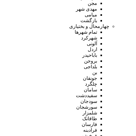
مجن
مهدی شهر
میامی
بازگشت
چهارمحال و بختیاری
تمام شهر‌ها
شهرکرد
آلونی
اردل
باباحیدر
بروجن
بلداجی
بن
جونقان
چلگرد
سامان
سفیددشت
سودجان
سورشجان
شلمزار
طاقانک
فارسان
فرادبنه
فرخ شهر