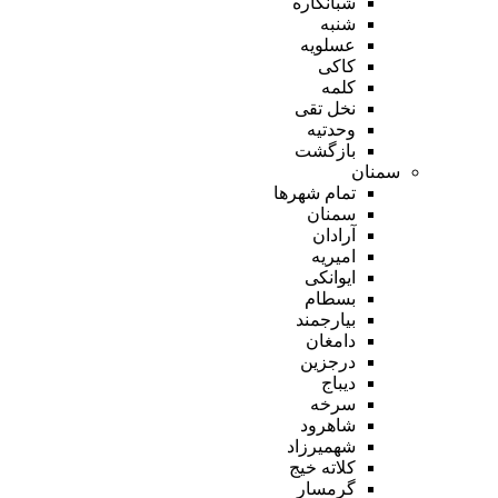
شبانکاره
شنبه
عسلویه
کاکی
کلمه
نخل تقی
وحدتیه
بازگشت
سمنان
تمام شهر‌ها
سمنان
آرادان
امیریه
ایوانکی
بسطام
بیارجمند
دامغان
درجزین
دیباج
سرخه
شاهرود
شهمیرزاد
کلاته خیج
گرمسار