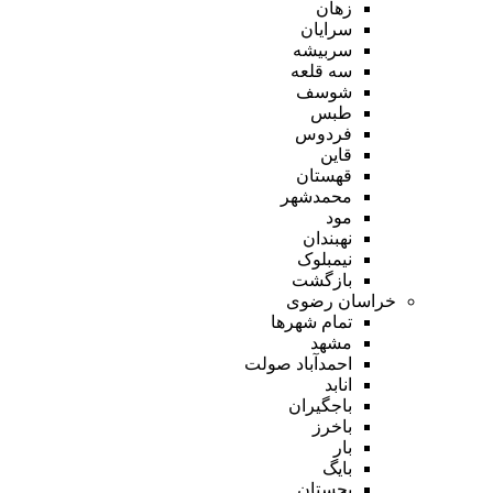
زهان
سرایان
سربیشه
سه قلعه
شوسف
طبس
فردوس
قاین
قهستان
محمدشهر
مود
نهبندان
نیمبلوک
بازگشت
خراسان رضوی
تمام شهر‌ها
مشهد
احمدآباد صولت
انابد
باجگیران
باخرز
بار
بایگ
بجستان