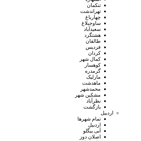
تنکمان
تهراندشت
چهارباغ
ساوجبلاغ
سعیدآباد
هشتگرد
طالقان
فردیس
کردان
کمال شهر
کوهسار
گرمدره
مارلیک
ماهدشت
محمدشهر
مشکین شهر
نظرآباد
بازگشت
اردبیل
تمام شهر‌ها
اردبیل
آبی بیگلو
اصلان دوز