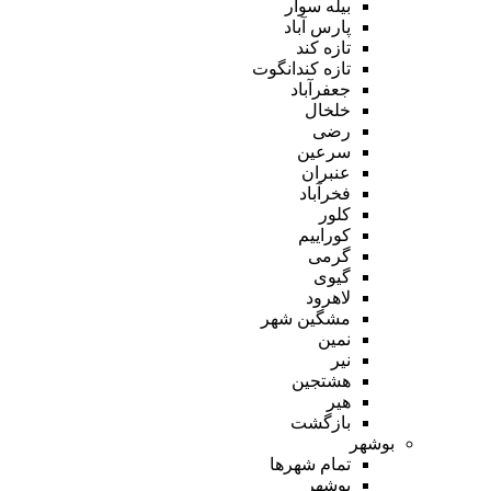
بیله سوار
پارس آباد
تازه کند
تازه کندانگوت
جعفرآباد
خلخال
رضی
سرعین
عنبران
فخرآباد
کلور
کوراییم
گرمی
گیوی
لاهرود
مشگین شهر
نمین
نیر
هشتجین
هیر
بازگشت
بوشهر
تمام شهر‌ها
بوشهر