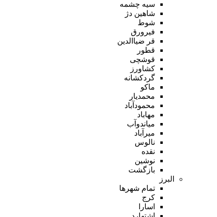
سیه چشمه
شاهین دژ
شوط
فیرورق
قر ضیاالدین
قطور
قوشچی
کشاورز
گردکشانه
ماکو
محمدیار
محمودآباد
مهاباد
میاندوآب
میرآباد
نالوس
نقده
نوشین
بازگشت
البرز
تمام شهر‌ها
کرج
اسارا
اشتهارد