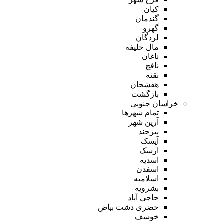
کیان
گندمان
گهرو
لردگان
مال خلیفه
ناغان
نافچ
نقنه
هفشجان
بازگشت
خراسان جنوبی
تمام شهر‌ها
آرین شهر
بیرجند
آیسک
ارسک
اسدیه
اسفدن
اسلامیه
بشرویه
حاجی آباد
خضری دشت بیاض
خوسف