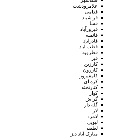
صفاشهر
علامرودشت
فدامی
فراشبند
فسا
فیروزآباد
قائمیه
قادرآباد
قطب آباد
قطرویه
قیر
کارزین
کازرون
کامفیروز
کره ای
کنارتخته
کوار
گراش
گله دار
لار
لامرد
لپویی
لطیفی
مبارک آباد دیز