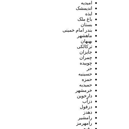
امیدیه
اندیمشک
ایذه
باغ ملک
بستان
بندر امام خمینی
ماهشهر
بهبهان
ترکالکی
جایزان
چمران
چوبیده
حر
حسینیه
حمزه
حمیدیه
خرمشهر
دارخوین
دزآب
دزفول
دهدز
رامشیر
رامهرمز
رفیع