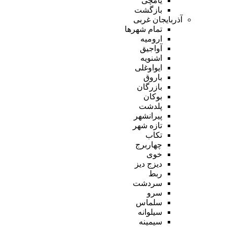
یامچی
بازگشت
آذربایجان غربی
تمام شهر‌ها
ارومیه
آواجیق
اشنویه
ایواوغلی
باروق
بازرگان
بوکان
پلدشت
پیرانشهر
تازه شهر
تکاب
چهاربرج
خوی
دیزج دیز
ربط
سردشت
سرو
سلماس
سیلوانه
سیمینه