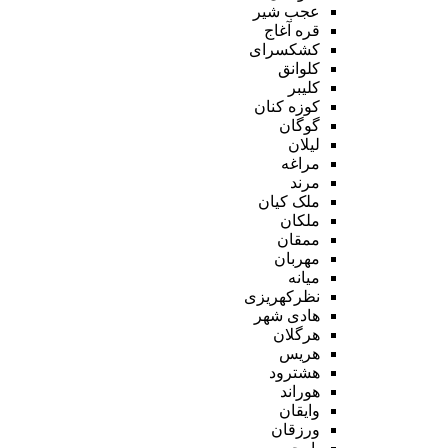
عجب شیر
قره آغاج
کشکسرای
کلوانق
کلیبر
کوزه کنان
گوگان
لیلان
مراغه
مرند
ملک کیان
ملکان
ممقان
مهربان
میانه
نظرکهریزی
هادی شهر
هرگلان
هریس
هشترود
هوراند
وایقان
ورزقان