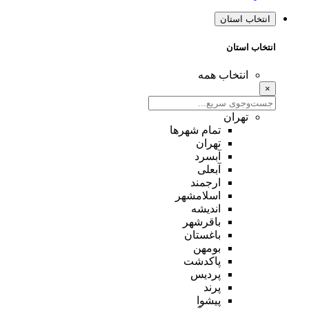
انتخاب استان
انتخاب استان
انتخاب همه
×
تهران
تمام شهر‌ها
تهران
آبسرد
آبعلی
ارجمند
اسلامشهر
اندیشه
باقرشهر
باغستان
بومهن
پاکدشت
پردیس
پرند
پیشوا