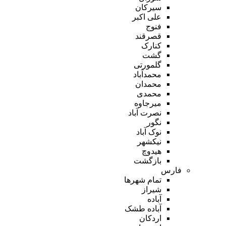
سیرکان
علی اکبر
فنوج
قصرقند
کنارک
گشت
گلمورتی
محمدآباد
محمدان
محمدی
میرجاوه
نصرت آباد
نگور
نوک آباد
نیکشهر
هیدوچ
بازگشت
فارس
تمام شهر‌ها
شیراز
آباده
آباده طشک
اردکان