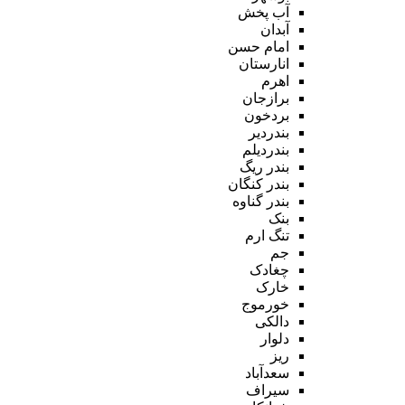
آب پخش
آبدان
امام حسن
انارستان
اهرم
برازجان
بردخون
بندردیر
بندردیلم
بندر ریگ
بندر کنگان
بندر گناوه
بنک
تنگ ارم
جم
چغادک
خارک
خورموج
دالکی
دلوار
ریز
سعدآباد
سیراف