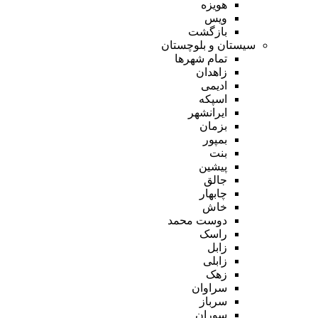
هویزه
ویس
بازگشت
سیستان و بلوچستان
تمام شهر‌ها
زاهدان
ادیمی
اسپکه
ایرانشهر
بزمان
بمپور
بنت
پیشین
جالق
چابهار
خاش
دوست محمد
راسک
زابل
زابلی
زهک
سراوان
سرباز
سوران