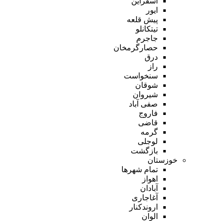
اسفراین
ایور
پیش قلعه
تیتکانلو
جاجرم
حصارگرمخان
درق
راز
سنخواست
شوقان
شیروان
صفی آباد
فاروج
قاضی
گرمه
لوجلی
بازگشت
خوزستان
تمام شهر‌ها
اهواز
آبادان
آغاجاری
اروندکنار
الوان