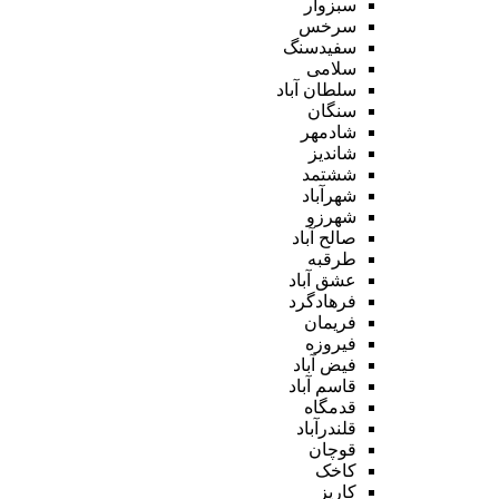
سبزوار
سرخس
سفیدسنگ
سلامی
سلطان آباد
سنگان
شادمهر
شاندیز
ششتمد
شهرآباد
شهرزو
صالح آباد
طرقبه
عشق آباد
فرهادگرد
فریمان
فیروزه
فیض آباد
قاسم آباد
قدمگاه
قلندرآباد
قوچان
کاخک
کاریز