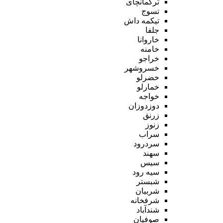
ترکمانچای
تسوج
تیکمه داش
جلفا
خاروانا
خامنه
خراجو
خسروشهر
خضرلو
خمارلو
خواجه
دوزدوزان
زرنق
زنوز
سراب
سردرود
سهند
سیس
سیه رود
شبستر
شربیان
شرفخانه
شندآباد
صوفیان