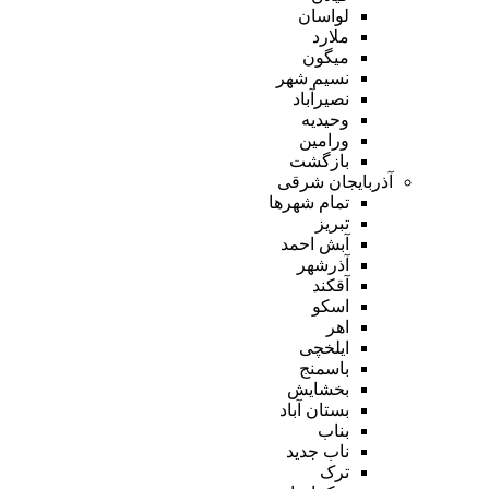
لواسان
ملارد
میگون
نسیم شهر
نصیرآباد
وحیدیه
ورامین
بازگشت
آذربایجان شرقی
تمام شهر‌ها
تبریز
آبش احمد
آذرشهر
آقکند
اسکو
اهر
ایلخچی
باسمنج
بخشایش
بستان آباد
بناب
ناب جدید
ترک