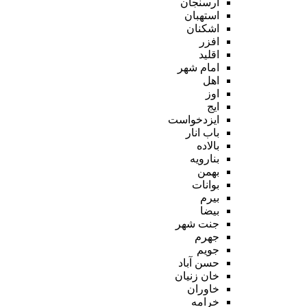
ارسنجان
استهبان
اشکنان
افزر
اقلید
امام شهر
اهل
اوز
ایج
ایزدخواست
باب انار
بالاده
بنارویه
بهمن
بوانات
بیرم
بیضا
جنت شهر
جهرم
جویم
حسن آباد
خان زنیان
خاوران
خرامه