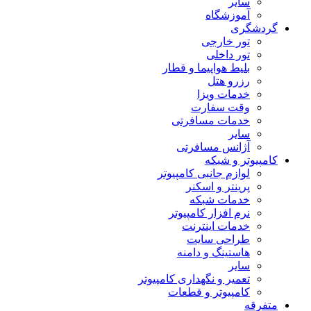
سایر
آموزشگاه
گردشگری
تور خارجی
تور داخلی
بلیط هواپیما و قطار
رزرو هتل
خدمات ویزا
وقت سفارت
خدمات مسافرتی
سایر
آژانس مسافرتی
کامپیوتر و شبکه
لوازم جانبی کامپیوتر
پرینتر و اسکنر
خدمات شبکه
نرم افزار کامپیوتر
خدمات اینترنت
طراحی سایت
هاستینگ و دامنه
سایر
تعمیر و نگهداری کامپیوتر
کامپیوتر و قطعات
متفرقه