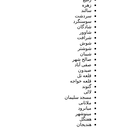
زهره
سالند
سردشت
سوسنگرد
شادگان
شاوور
شرافت
شوش
شوشتر
شیبان
صالح شهر
صفی آباد
صیدون
قلعه تل
قلعه خواجه
گتوند
لالی
مسجد سلیمان
ملاثانی
میانرود
مینوشهر
هفتگل
هندیجان