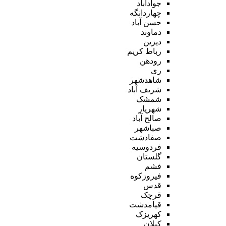
جوادآباد
چهاردانگه
حسن آباد
دماوند
دیزین
رباط کریم
رودهن
ری
شاهدشهر
شریف آباد
شمشک
شهریار
صالح آباد
صباشهر
صفادشت
فردوسیه
گلستان
فشم
فیروزکوه
قدس
قرچک
قیامدشت
کهریزک
کیلان