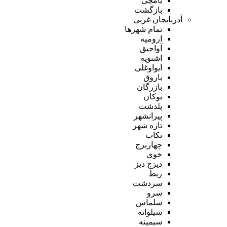
یامچی
بازگشت
آذربایجان غربی
تمام شهر‌ها
ارومیه
آواجیق
اشنویه
ایواوغلی
باروق
بازرگان
بوکان
پلدشت
پیرانشهر
تازه شهر
تکاب
چهاربرج
خوی
دیزج دیز
ربط
سردشت
سرو
سلماس
سیلوانه
سیمینه