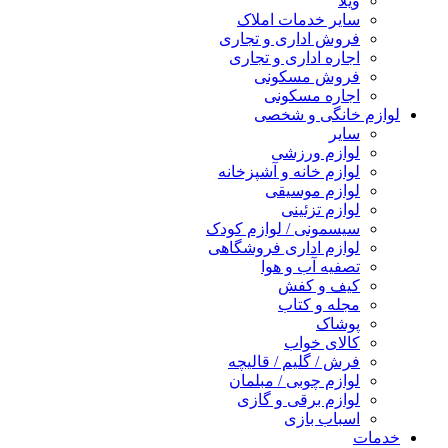
ویلا
سایر خدمات املاک
فروش اداری و تجاری
اجاره اداری و تجاری
فروش مسکونی
اجاره مسکونی
لوازم خانگی و شخصی
سایر
لوازم ورزشی
لوازم خانه و آشپزخانه
لوازم موسیقی
لوازم تزئینی
سیسمونی / لوازم کودک
لوازم اداری فروشگاهی
تصفیه آب و هوا
کیف و کفش
مجله و کتاب
پوشاک
کالای خواب
فرش / گلیم / قالیچه
لوازم چوبی / مبلمان
لوازم برقی و گازی
اسباب بازی
خدمات