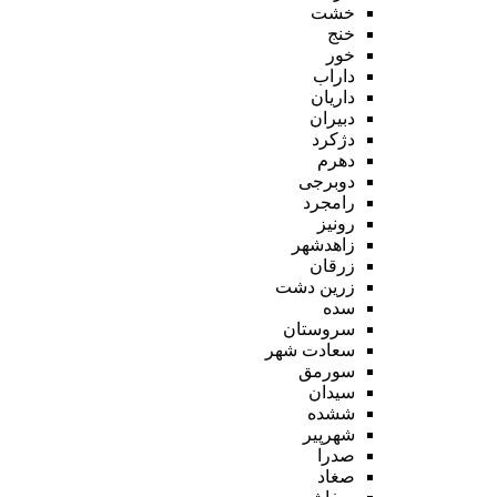
خشت
خنج
خور
داراب
داریان
دبیران
دژکرد
دهرم
دوبرجی
رامجرد
رونیز
زاهدشهر
زرقان
زرین دشت
سده
سروستان
سعادت شهر
سورمق
سیدان
ششده
شهرپیر
صدرا
صغاد