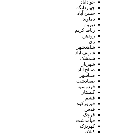
جوادآباد
چهاردانگه
حسن آباد
دماوند
دیزین
رباط کریم
رودهن
ری
شاهدشهر
شریف آباد
شمشک
شهریار
صالح آباد
صباشهر
صفادشت
فردوسیه
گلستان
فشم
فیروزکوه
قدس
قرچک
قیامدشت
کهریزک
کیلان