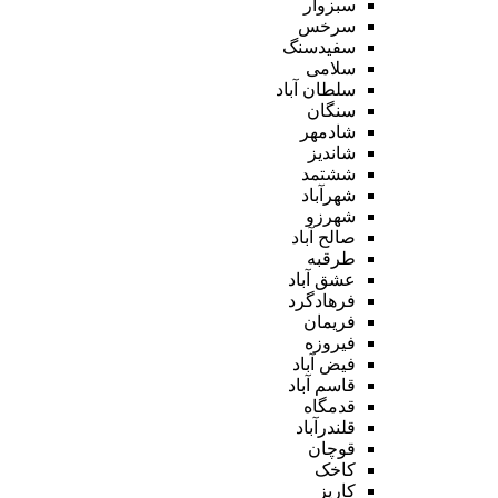
سبزوار
سرخس
سفیدسنگ
سلامی
سلطان آباد
سنگان
شادمهر
شاندیز
ششتمد
شهرآباد
شهرزو
صالح آباد
طرقبه
عشق آباد
فرهادگرد
فریمان
فیروزه
فیض آباد
قاسم آباد
قدمگاه
قلندرآباد
قوچان
کاخک
کاریز