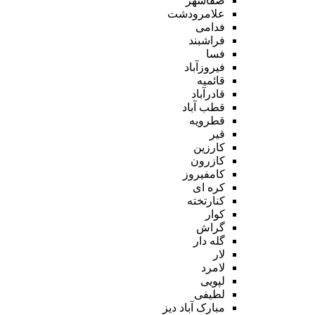
صفاشهر
علامرودشت
فدامی
فراشبند
فسا
فیروزآباد
قائمیه
قادرآباد
قطب آباد
قطرویه
قیر
کارزین
کازرون
کامفیروز
کره ای
کنارتخته
کوار
گراش
گله دار
لار
لامرد
لپویی
لطیفی
مبارک آباد دیز