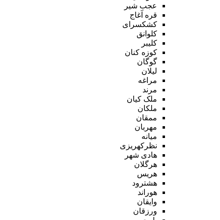
عجب شیر
قره آغاج
کشکسرای
کلوانق
کلیبر
کوزه کنان
گوگان
لیلان
مراغه
مرند
ملک کیان
ملکان
ممقان
مهربان
میانه
نظرکهریزی
هادی شهر
هرگلان
هریس
هشترود
هوراند
وایقان
ورزقان