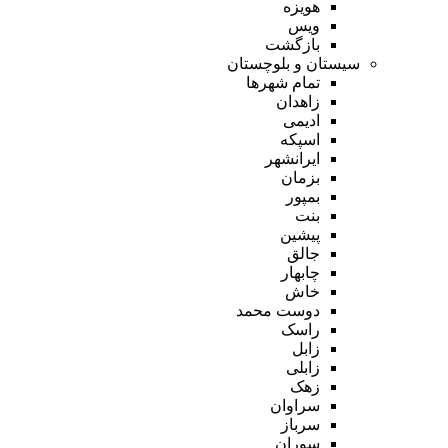
هویزه
ویس
بازگشت
سیستان و بلوچستان
تمام شهر‌ها
زاهدان
ادیمی
اسپکه
ایرانشهر
بزمان
بمپور
بنت
پیشین
جالق
چابهار
خاش
دوست محمد
راسک
زابل
زابلی
زهک
سراوان
سرباز
سوران