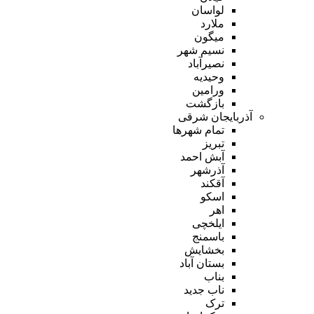
لواسان
ملارد
میگون
نسیم شهر
نصیرآباد
وحیدیه
ورامین
بازگشت
آذربایجان شرقی
تمام شهر‌ها
تبریز
آبش احمد
آذرشهر
آقکند
اسکو
اهر
ایلخچی
باسمنج
بخشایش
بستان آباد
بناب
ناب جدید
ترک