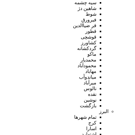
سیه چشمه
شاهین دژ
شوط
فیرورق
قر ضیاالدین
قطور
قوشچی
کشاورز
گردکشانه
ماکو
محمدیار
محمودآباد
مهاباد
میاندوآب
میرآباد
نالوس
نقده
نوشین
بازگشت
البرز
تمام شهر‌ها
کرج
اسارا
اشتهارد