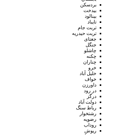
بردسکن
بیدخت
بینالود
تایباد
تربت جام
تربت حیدریه
جغتای
جنگل
چاشلو
چکنه
چناران
خرو
خلیل آباد
خواف
داورزن
در رود
درگز
دولت آباد
رباط سنگ
رشتخوار
رضویه
روداب
ریوش