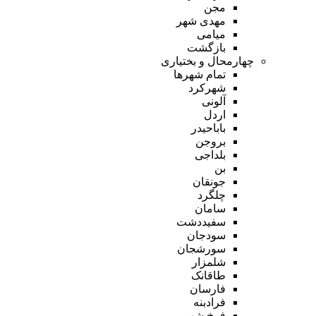
مجن
مهدی شهر
میامی
بازگشت
چهارمحال و بختیاری
تمام شهر‌ها
شهرکرد
آلونی
اردل
باباحیدر
بروجن
بلداجی
بن
جونقان
چلگرد
سامان
سفیددشت
سودجان
سورشجان
شلمزار
طاقانک
فارسان
فرادبنه
فرخ شهر