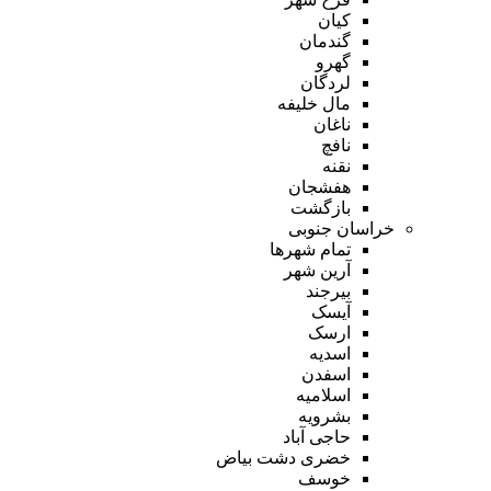
کیان
گندمان
گهرو
لردگان
مال خلیفه
ناغان
نافچ
نقنه
هفشجان
بازگشت
خراسان جنوبی
تمام شهر‌ها
آرین شهر
بیرجند
آیسک
ارسک
اسدیه
اسفدن
اسلامیه
بشرویه
حاجی آباد
خضری دشت بیاض
خوسف