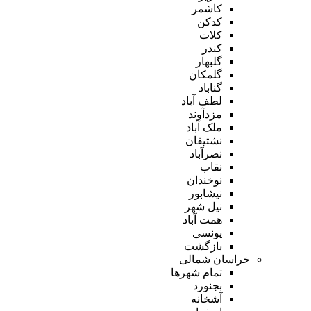
کاشمر
کدکن
کلات
کندر
گلبهار
گلمکان
گناباد
لطف آباد
مزدآوند
ملک آباد
نشتیفان
نصرآباد
نقاب
نوخندان
نیشابور
نیل شهر
همت آباد
یونسی
بازگشت
خراسان شمالی
تمام شهر‌ها
بجنورد
آشخانه