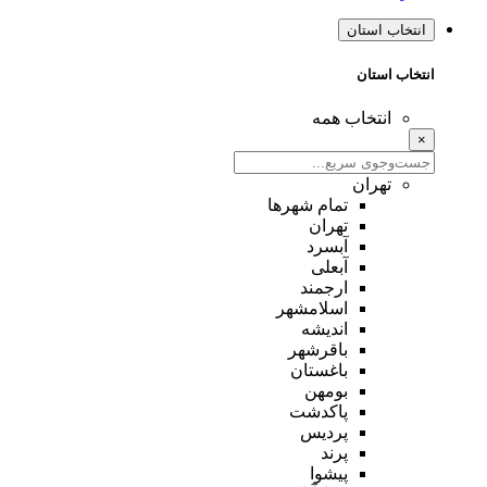
انتخاب استان
انتخاب استان
انتخاب همه
×
تهران
تمام شهر‌ها
تهران
آبسرد
آبعلی
ارجمند
اسلامشهر
اندیشه
باقرشهر
باغستان
بومهن
پاکدشت
پردیس
پرند
پیشوا