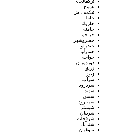
ترکمانچای
تسوج
تیکمه داش
جلفا
خاروانا
خامنه
خراجو
خسروشهر
خضرلو
خمارلو
خواجه
دوزدوزان
زرنق
زنوز
سراب
سردرود
سهند
سیس
سیه رود
شبستر
شربیان
شرفخانه
شندآباد
صوفیان