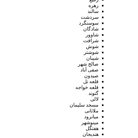
زهره
سالند
سردشت
سوسنگرد
شادگان
شاوور
شرافت
شوش
شوشتر
شیبان
صالح شهر
صفی آباد
صیدون
قلعه تل
قلعه خواجه
گتوند
لالی
مسجد سلیمان
ملاثانی
میانرود
مینوشهر
هفتگل
هندیجان