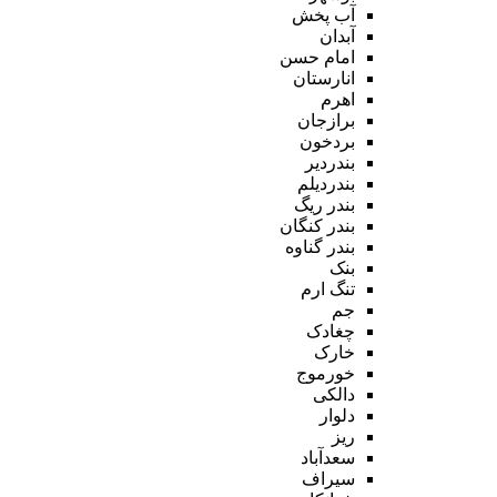
آب پخش
آبدان
امام حسن
انارستان
اهرم
برازجان
بردخون
بندردیر
بندردیلم
بندر ریگ
بندر کنگان
بندر گناوه
بنک
تنگ ارم
جم
چغادک
خارک
خورموج
دالکی
دلوار
ریز
سعدآباد
سیراف