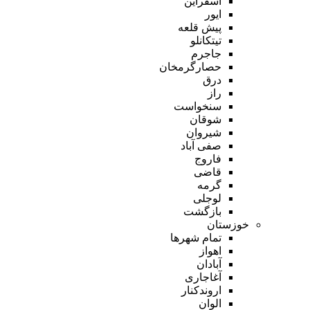
اسفراین
ایور
پیش قلعه
تیتکانلو
جاجرم
حصارگرمخان
درق
راز
سنخواست
شوقان
شیروان
صفی آباد
فاروج
قاضی
گرمه
لوجلی
بازگشت
خوزستان
تمام شهر‌ها
اهواز
آبادان
آغاجاری
اروندکنار
الوان