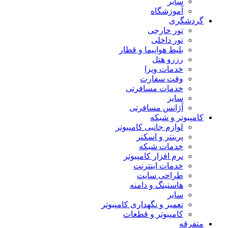
سایر
آموزشگاه
گردشگری
تور خارجی
تور داخلی
بلیط هواپیما و قطار
رزرو هتل
خدمات ویزا
وقت سفارت
خدمات مسافرتی
سایر
آژانس مسافرتی
کامپیوتر و شبکه
لوازم جانبی کامپیوتر
پرینتر و اسکنر
خدمات شبکه
نرم افزار کامپیوتر
خدمات اینترنت
طراحی سایت
هاستینگ و دامنه
سایر
تعمیر و نگهداری کامپیوتر
کامپیوتر و قطعات
متفرقه