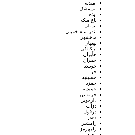
امیدیه
اندیمشک
ایذه
باغ ملک
بستان
بندر امام خمینی
ماهشهر
بهبهان
ترکالکی
جایزان
چمران
چوبیده
حر
حسینیه
حمزه
حمیدیه
خرمشهر
دارخوین
دزآب
دزفول
دهدز
رامشیر
رامهرمز
رفیع