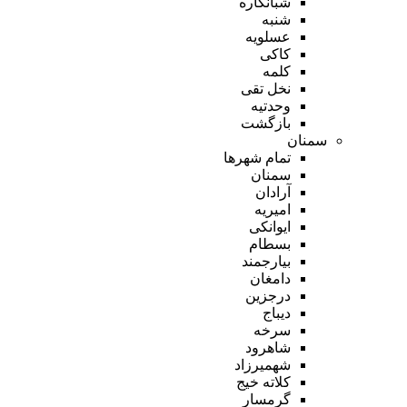
شبانکاره
شنبه
عسلویه
کاکی
کلمه
نخل تقی
وحدتیه
بازگشت
سمنان
تمام شهر‌ها
سمنان
آرادان
امیریه
ایوانکی
بسطام
بیارجمند
دامغان
درجزین
دیباج
سرخه
شاهرود
شهمیرزاد
کلاته خیج
گرمسار