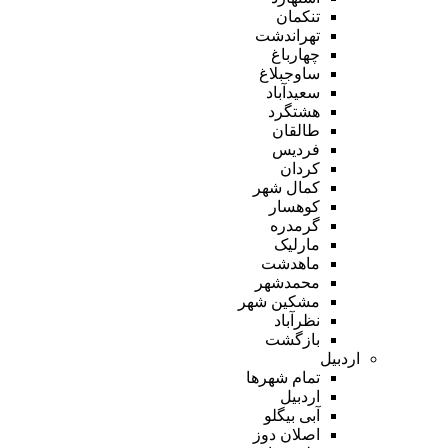
تنکمان
تهراندشت
چهارباغ
ساوجبلاغ
سعیدآباد
هشتگرد
طالقان
فردیس
کردان
کمال شهر
کوهسار
گرمدره
مارلیک
ماهدشت
محمدشهر
مشکین شهر
نظرآباد
بازگشت
اردبیل
تمام شهر‌ها
اردبیل
آبی بیگلو
اصلان دوز