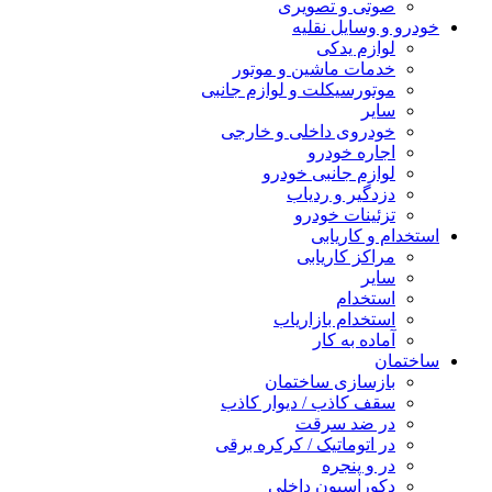
صوتی و تصویری
خودرو و وسایل نقلیه
لوازم یدکی
خدمات ماشین و موتور
موتورسیکلت و لوازم جانبی
سایر
خودروی داخلی و خارجی
اجاره خودرو
لوازم جانبی خودرو
دزدگیر و ردیاب
تزئینات خودرو
استخدام و کاریابی
مراکز کاریابی
سایر
استخدام
استخدام بازاریاب
آماده به کار
ساختمان
بازسازی ساختمان
سقف کاذب / دیوار کاذب
در ضد سرقت
در اتوماتیک / کرکره برقی
در و پنجره
دکوراسیون داخلی