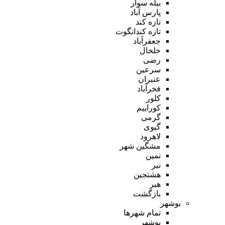
بیله سوار
پارس آباد
تازه کند
تازه کندانگوت
جعفرآباد
خلخال
رضی
سرعین
عنبران
فخرآباد
کلور
کوراییم
گرمی
گیوی
لاهرود
مشگین شهر
نمین
نیر
هشتجین
هیر
بازگشت
بوشهر
تمام شهر‌ها
بوشهر