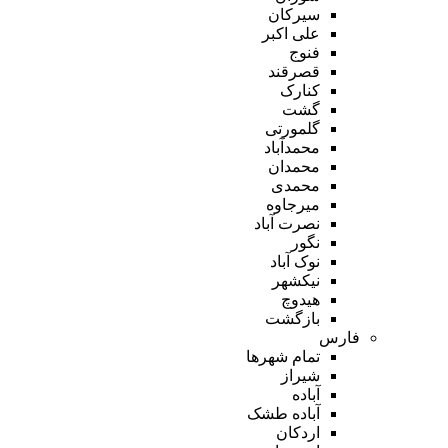
سیرکان
علی اکبر
فنوج
قصرقند
کنارک
گشت
گلمورتی
محمدآباد
محمدان
محمدی
میرجاوه
نصرت آباد
نگور
نوک آباد
نیکشهر
هیدوچ
بازگشت
فارس
تمام شهر‌ها
شیراز
آباده
آباده طشک
اردکان