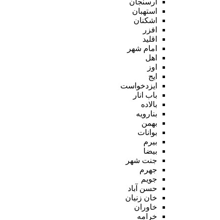
ارسنجان
استهبان
اشکنان
افزر
اقلید
امام شهر
اهل
اوز
ایج
ایزدخواست
باب انار
بالاده
بنارویه
بهمن
بوانات
بیرم
بیضا
جنت شهر
جهرم
جویم
حسن آباد
خان زنیان
خاوران
خرامه