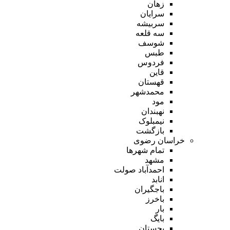
زهان
سرایان
سربیشه
سه قلعه
شوسف
طبس
فردوس
قاین
قهستان
محمدشهر
مود
نهبندان
نیمبلوک
بازگشت
خراسان رضوی
تمام شهر‌ها
مشهد
احمدآباد صولت
انابد
باجگیران
باخرز
بار
بایگ
بجستان