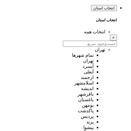
انتخاب استان
انتخاب استان
انتخاب همه
×
تهران
تمام شهر‌ها
تهران
آبسرد
آبعلی
ارجمند
اسلامشهر
اندیشه
باقرشهر
باغستان
بومهن
پاکدشت
پردیس
پرند
پیشوا