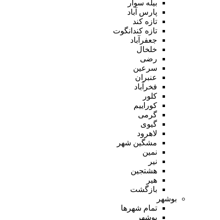
بیله سوار
پارس آباد
تازه کند
تازه کندانگوت
جعفرآباد
خلخال
رضی
سرعین
عنبران
فخرآباد
کلور
کوراییم
گرمی
گیوی
لاهرود
مشگین شهر
نمین
نیر
هشتجین
هیر
بازگشت
بوشهر
تمام شهر‌ها
بوشهر