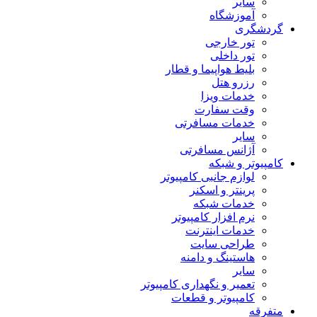
سایر
آموزشگاه
گردشگری
تور خارجی
تور داخلی
بلیط هواپیما و قطار
رزرو هتل
خدمات ویزا
وقت سفارت
خدمات مسافرتی
سایر
آژانس مسافرتی
کامپیوتر و شبکه
لوازم جانبی کامپیوتر
پرینتر و اسکنر
خدمات شبکه
نرم افزار کامپیوتر
خدمات اینترنت
طراحی سایت
هاستینگ و دامنه
سایر
تعمیر و نگهداری کامپیوتر
کامپیوتر و قطعات
متفرقه