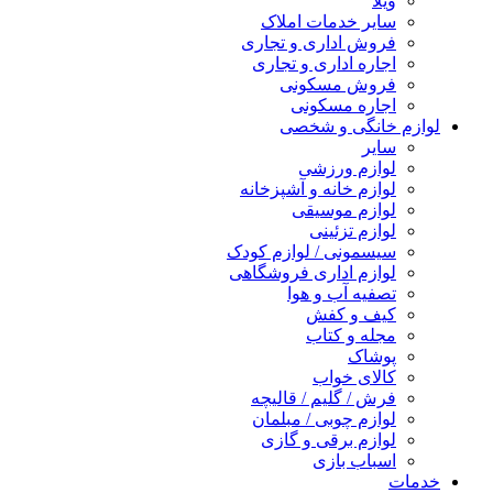
ویلا
سایر خدمات املاک
فروش اداری و تجاری
اجاره اداری و تجاری
فروش مسکونی
اجاره مسکونی
لوازم خانگی و شخصی
سایر
لوازم ورزشی
لوازم خانه و آشپزخانه
لوازم موسیقی
لوازم تزئینی
سیسمونی / لوازم کودک
لوازم اداری فروشگاهی
تصفیه آب و هوا
کیف و کفش
مجله و کتاب
پوشاک
کالای خواب
فرش / گلیم / قالیچه
لوازم چوبی / مبلمان
لوازم برقی و گازی
اسباب بازی
خدمات