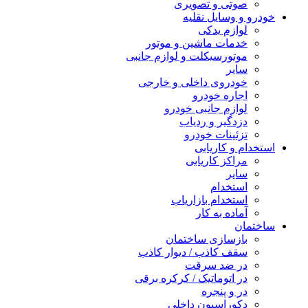
صوتی و تصویری
خودرو و وسایل نقلیه
لوازم یدکی
خدمات ماشین و موتور
موتورسیکلت و لوازم جانبی
سایر
خودروی داخلی و خارجی
اجاره خودرو
لوازم جانبی خودرو
دزدگیر و ردیاب
تزئینات خودرو
استخدام و کاریابی
مراکز کاریابی
سایر
استخدام
استخدام بازاریاب
آماده به کار
ساختمان
بازسازی ساختمان
سقف کاذب / دیوار کاذب
در ضد سرقت
در اتوماتیک / کرکره برقی
در و پنجره
دکوراسیون داخلی