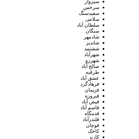
سبزوار
سرخس
سفیدسنگ
سلامی
سلطان آباد
سنگان
شادمهر
شاندیز
ششتمد
شهرآباد
شهرزو
صالح آباد
طرقبه
عشق آباد
فرهادگرد
فریمان
فیروزه
فیض آباد
قاسم آباد
قدمگاه
قلندرآباد
قوچان
کاخک
کاریز