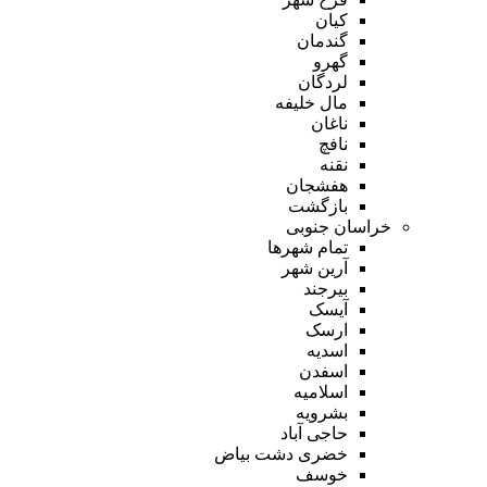
کیان
گندمان
گهرو
لردگان
مال خلیفه
ناغان
نافچ
نقنه
هفشجان
بازگشت
خراسان جنوبی
تمام شهر‌ها
آرین شهر
بیرجند
آیسک
ارسک
اسدیه
اسفدن
اسلامیه
بشرویه
حاجی آباد
خضری دشت بیاض
خوسف