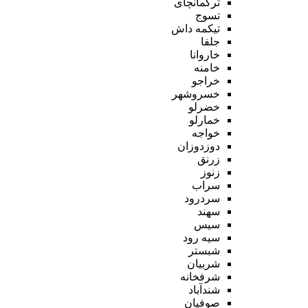
ترکمانچای
تسوج
تیکمه داش
جلفا
خاروانا
خامنه
خراجو
خسروشهر
خضرلو
خمارلو
خواجه
دوزدوزان
زرنق
زنوز
سراب
سردرود
سهند
سیس
سیه رود
شبستر
شربیان
شرفخانه
شندآباد
صوفیان