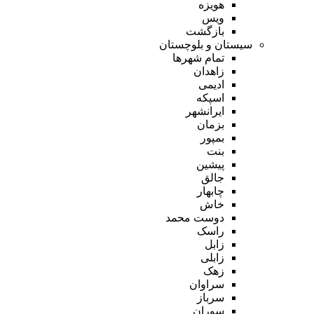
هویزه
ویس
بازگشت
سیستان و بلوچستان
تمام شهر‌ها
زاهدان
ادیمی
اسپکه
ایرانشهر
بزمان
بمپور
بنت
پیشین
جالق
چابهار
خاش
دوست محمد
راسک
زابل
زابلی
زهک
سراوان
سرباز
سوران