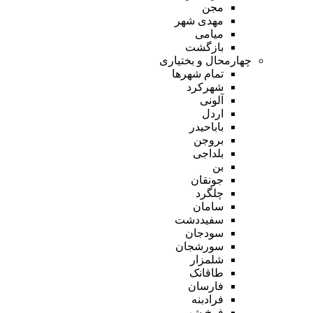
مجن
مهدی شهر
میامی
بازگشت
چهارمحال و بختیاری
تمام شهر‌ها
شهرکرد
آلونی
اردل
باباحیدر
بروجن
بلداجی
بن
جونقان
چلگرد
سامان
سفیددشت
سودجان
سورشجان
شلمزار
طاقانک
فارسان
فرادبنه
فرخ شهر