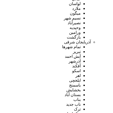
لواسان
ملارد
میگون
نسیم شهر
نصیرآباد
وحیدیه
ورامین
بازگشت
آذربایجان شرقی
تمام شهر‌ها
تبریز
آبش احمد
آذرشهر
آقکند
اسکو
اهر
ایلخچی
باسمنج
بخشایش
بستان آباد
بناب
ناب جدید
ترک