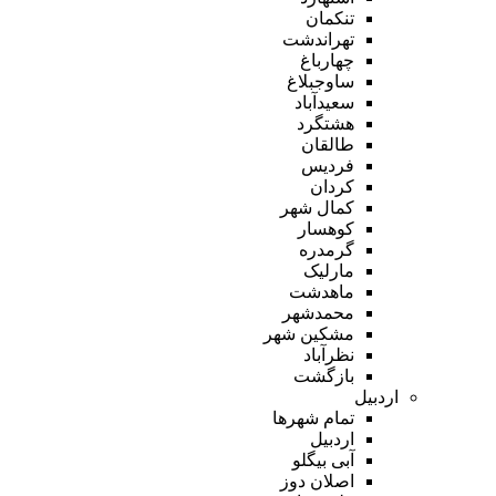
تنکمان
تهراندشت
چهارباغ
ساوجبلاغ
سعیدآباد
هشتگرد
طالقان
فردیس
کردان
کمال شهر
کوهسار
گرمدره
مارلیک
ماهدشت
محمدشهر
مشکین شهر
نظرآباد
بازگشت
اردبیل
تمام شهر‌ها
اردبیل
آبی بیگلو
اصلان دوز