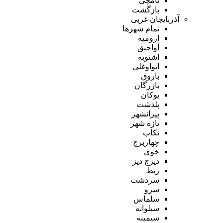
یامچی
بازگشت
آذربایجان غربی
تمام شهر‌ها
ارومیه
آواجیق
اشنویه
ایواوغلی
باروق
بازرگان
بوکان
پلدشت
پیرانشهر
تازه شهر
تکاب
چهاربرج
خوی
دیزج دیز
ربط
سردشت
سرو
سلماس
سیلوانه
سیمینه