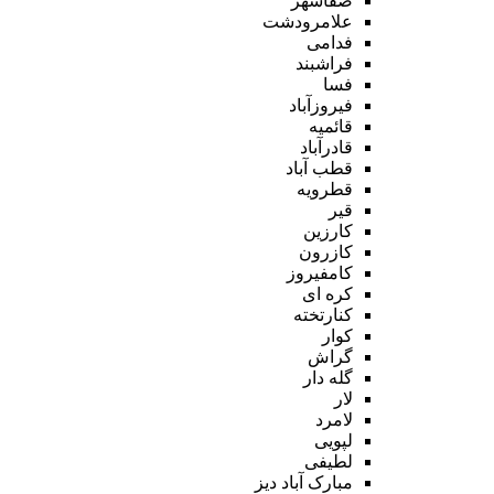
صفاشهر
علامرودشت
فدامی
فراشبند
فسا
فیروزآباد
قائمیه
قادرآباد
قطب آباد
قطرویه
قیر
کارزین
کازرون
کامفیروز
کره ای
کنارتخته
کوار
گراش
گله دار
لار
لامرد
لپویی
لطیفی
مبارک آباد دیز