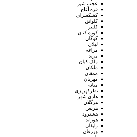
عجب شیر
قره آغاج
کشکسرای
کلوانق
کلیبر
کوزه کنان
گوگان
لیلان
مراغه
مرند
ملک کیان
ملکان
ممقان
مهربان
میانه
نظرکهریزی
هادی شهر
هرگلان
هریس
هشترود
هوراند
وایقان
ورزقان