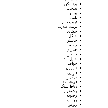
بردسکن
بیدخت
بینالود
تایباد
تربت جام
تربت حیدریه
جغتای
جنگل
چاشلو
چکنه
چناران
خرو
خلیل آباد
خواف
داورزن
در رود
درگز
دولت آباد
رباط سنگ
رشتخوار
رضویه
روداب
ریوش