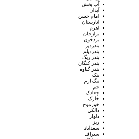
آب پخش
آبدان
امام حسن
انارستان
اهرم
برازجان
بردخون
بندردیر
بندردیلم
بندر ریگ
بندر کنگان
بندر گناوه
بنک
تنگ ارم
جم
چغادک
خارک
خورموج
دالکی
دلوار
ریز
سعدآباد
سیراف