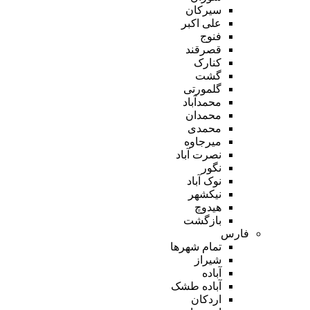
سیرکان
علی اکبر
فنوج
قصرقند
کنارک
گشت
گلمورتی
محمدآباد
محمدان
محمدی
میرجاوه
نصرت آباد
نگور
نوک آباد
نیکشهر
هیدوچ
بازگشت
فارس
تمام شهر‌ها
شیراز
آباده
آباده طشک
اردکان