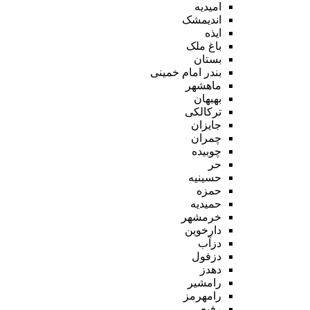
امیدیه
اندیمشک
ایذه
باغ ملک
بستان
بندر امام خمینی
ماهشهر
بهبهان
ترکالکی
جایزان
چمران
چوبیده
حر
حسینیه
حمزه
حمیدیه
خرمشهر
دارخوین
دزآب
دزفول
دهدز
رامشیر
رامهرمز
رفیع