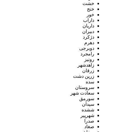
خشت
خنج
خور
داراب
داریان
دبیران
دژکرد
دهرم
دوبرجی
رامجرد
رونیز
زاهدشهر
زرقان
زرین دشت
سده
سروستان
سعادت شهر
سورمق
سیدان
ششده
شهرپیر
صدرا
صغاد