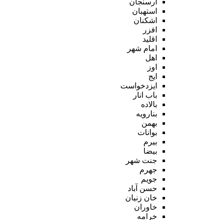
ارسنجان
استهبان
اشکنان
افزر
اقلید
امام شهر
اهل
اوز
ایج
ایزدخواست
باب انار
بالاده
بنارویه
بهمن
بوانات
بیرم
بیضا
جنت شهر
جهرم
جویم
حسن آباد
خان زنیان
خاوران
خرامه