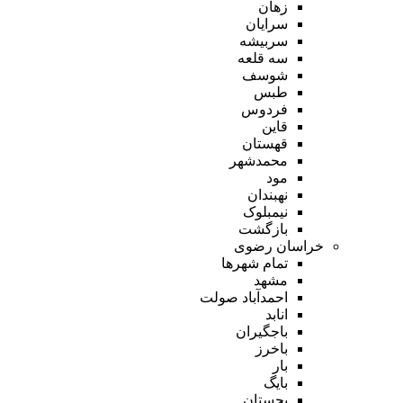
زهان
سرایان
سربیشه
سه قلعه
شوسف
طبس
فردوس
قاین
قهستان
محمدشهر
مود
نهبندان
نیمبلوک
بازگشت
خراسان رضوی
تمام شهر‌ها
مشهد
احمدآباد صولت
انابد
باجگیران
باخرز
بار
بایگ
بجستان