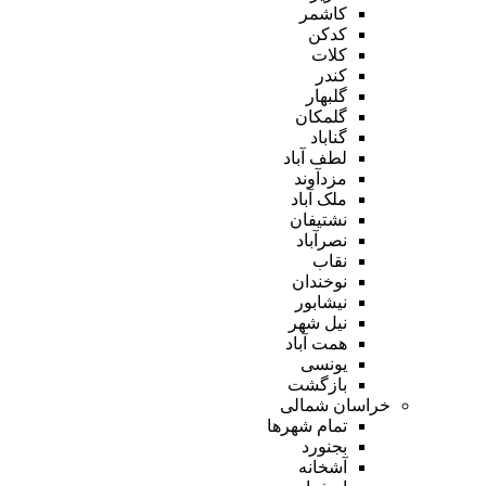
کاشمر
کدکن
کلات
کندر
گلبهار
گلمکان
گناباد
لطف آباد
مزدآوند
ملک آباد
نشتیفان
نصرآباد
نقاب
نوخندان
نیشابور
نیل شهر
همت آباد
یونسی
بازگشت
خراسان شمالی
تمام شهر‌ها
بجنورد
آشخانه