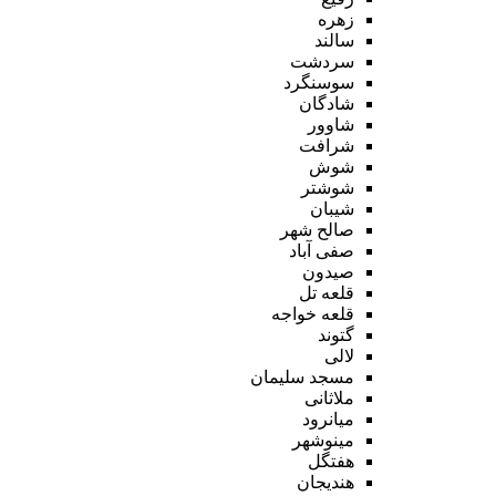
زهره
سالند
سردشت
سوسنگرد
شادگان
شاوور
شرافت
شوش
شوشتر
شیبان
صالح شهر
صفی آباد
صیدون
قلعه تل
قلعه خواجه
گتوند
لالی
مسجد سلیمان
ملاثانی
میانرود
مینوشهر
هفتگل
هندیجان