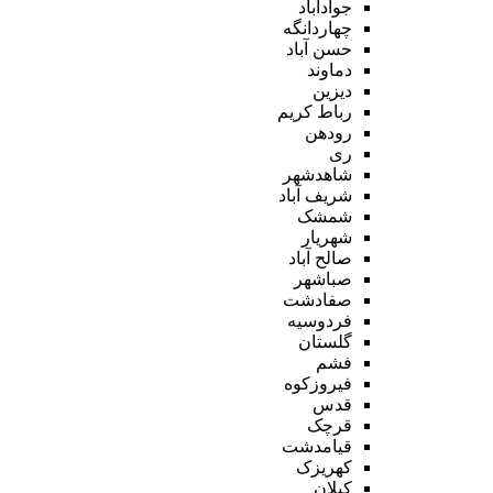
جوادآباد
چهاردانگه
حسن آباد
دماوند
دیزین
رباط کریم
رودهن
ری
شاهدشهر
شریف آباد
شمشک
شهریار
صالح آباد
صباشهر
صفادشت
فردوسیه
گلستان
فشم
فیروزکوه
قدس
قرچک
قیامدشت
کهریزک
کیلان