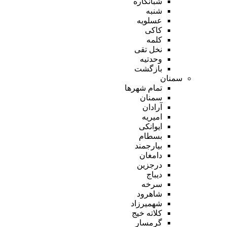
شبانکاره
شنبه
عسلویه
کاکی
کلمه
نخل تقی
وحدتیه
بازگشت
سمنان
تمام شهر‌ها
سمنان
آرادان
امیریه
ایوانکی
بسطام
بیارجمند
دامغان
درجزین
دیباج
سرخه
شاهرود
شهمیرزاد
کلاته خیج
گرمسار