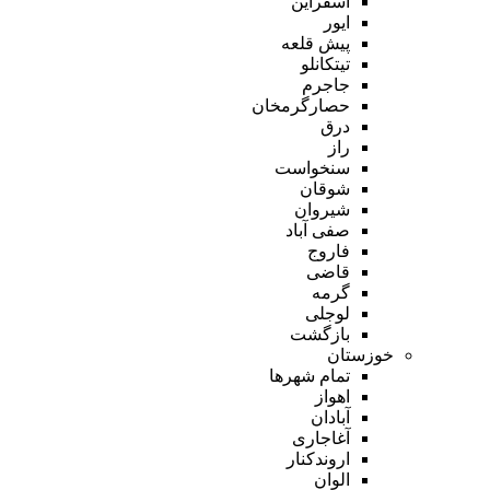
اسفراین
ایور
پیش قلعه
تیتکانلو
جاجرم
حصارگرمخان
درق
راز
سنخواست
شوقان
شیروان
صفی آباد
فاروج
قاضی
گرمه
لوجلی
بازگشت
خوزستان
تمام شهر‌ها
اهواز
آبادان
آغاجاری
اروندکنار
الوان