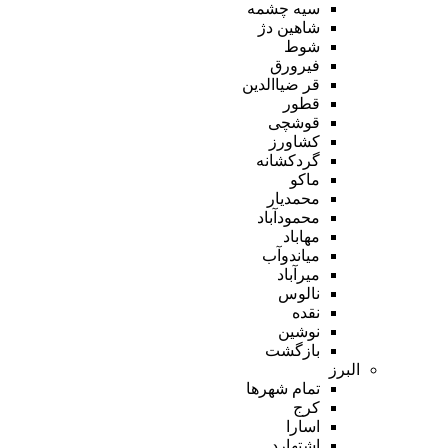
سیه چشمه
شاهین دژ
شوط
فیرورق
قر ضیاالدین
قطور
قوشچی
کشاورز
گردکشانه
ماکو
محمدیار
محمودآباد
مهاباد
میاندوآب
میرآباد
نالوس
نقده
نوشین
بازگشت
البرز
تمام شهر‌ها
کرج
اسارا
اشتهارد