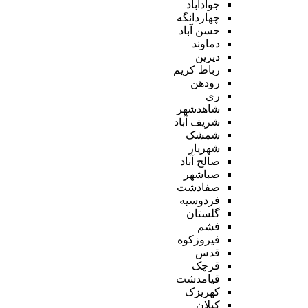
جوادآباد
چهاردانگه
حسن آباد
دماوند
دیزین
رباط کریم
رودهن
ری
شاهدشهر
شریف آباد
شمشک
شهریار
صالح آباد
صباشهر
صفادشت
فردوسیه
گلستان
فشم
فیروزکوه
قدس
قرچک
قیامدشت
کهریزک
کیلان