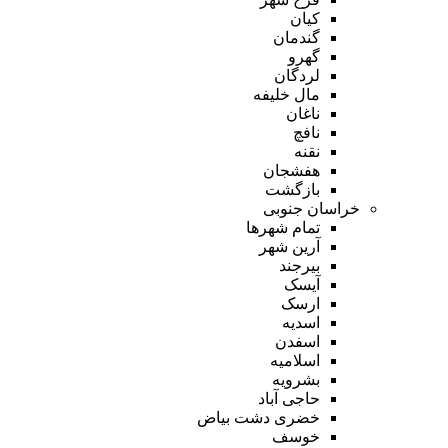
کیان
گندمان
گهرو
لردگان
مال خلیفه
ناغان
نافچ
نقنه
هفشجان
بازگشت
خراسان جنوبی
تمام شهر‌ها
آرین شهر
بیرجند
آیسک
ارسک
اسدیه
اسفدن
اسلامیه
بشرویه
حاجی آباد
خضری دشت بیاض
خوسف