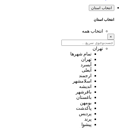
انتخاب استان
انتخاب استان
انتخاب همه
×
تهران
تمام شهر‌ها
تهران
آبسرد
آبعلی
ارجمند
اسلامشهر
اندیشه
باقرشهر
باغستان
بومهن
پاکدشت
پردیس
پرند
پیشوا