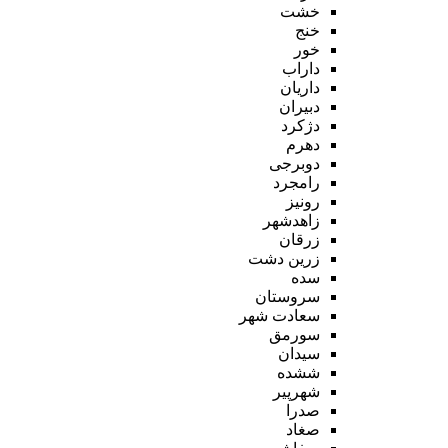
خشت
خنج
خور
داراب
داریان
دبیران
دژکرد
دهرم
دوبرجی
رامجرد
رونیز
زاهدشهر
زرقان
زرین دشت
سده
سروستان
سعادت شهر
سورمق
سیدان
ششده
شهرپیر
صدرا
صغاد