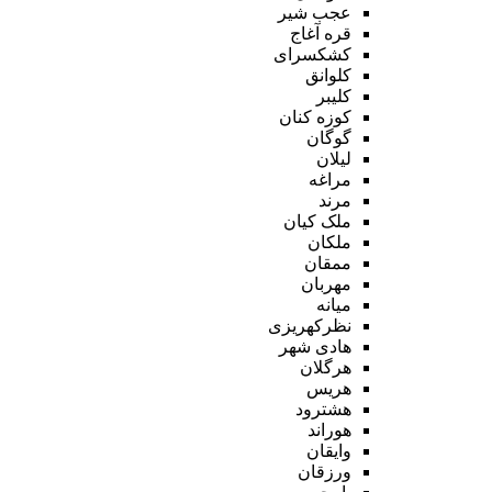
عجب شیر
قره آغاج
کشکسرای
کلوانق
کلیبر
کوزه کنان
گوگان
لیلان
مراغه
مرند
ملک کیان
ملکان
ممقان
مهربان
میانه
نظرکهریزی
هادی شهر
هرگلان
هریس
هشترود
هوراند
وایقان
ورزقان