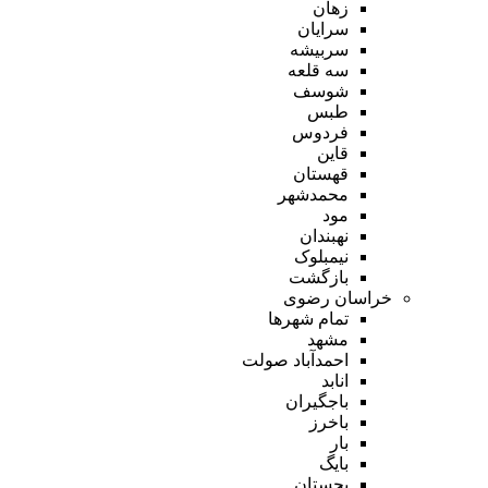
زهان
سرایان
سربیشه
سه قلعه
شوسف
طبس
فردوس
قاین
قهستان
محمدشهر
مود
نهبندان
نیمبلوک
بازگشت
خراسان رضوی
تمام شهر‌ها
مشهد
احمدآباد صولت
انابد
باجگیران
باخرز
بار
بایگ
بجستان