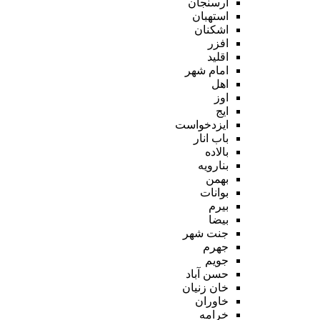
ارسنجان
استهبان
اشکنان
افزر
اقلید
امام شهر
اهل
اوز
ایج
ایزدخواست
باب انار
بالاده
بنارویه
بهمن
بوانات
بیرم
بیضا
جنت شهر
جهرم
جویم
حسن آباد
خان زنیان
خاوران
خرامه