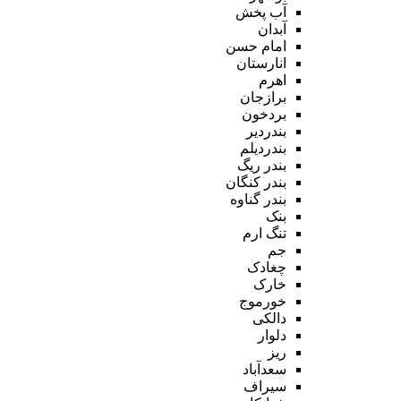
آب پخش
آبدان
امام حسن
انارستان
اهرم
برازجان
بردخون
بندردیر
بندردیلم
بندر ریگ
بندر کنگان
بندر گناوه
بنک
تنگ ارم
جم
چغادک
خارک
خورموج
دالکی
دلوار
ریز
سعدآباد
سیراف