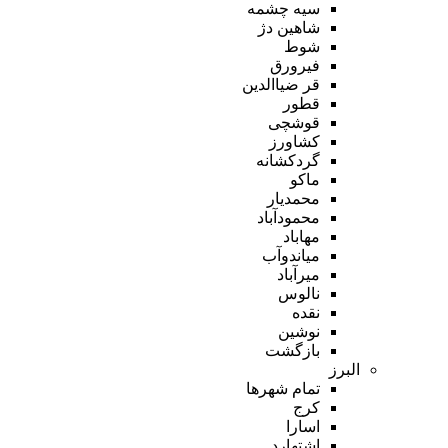
سیه چشمه
شاهین دژ
شوط
فیرورق
قر ضیاالدین
قطور
قوشچی
کشاورز
گردکشانه
ماکو
محمدیار
محمودآباد
مهاباد
میاندوآب
میرآباد
نالوس
نقده
نوشین
بازگشت
البرز
تمام شهر‌ها
کرج
اسارا
اشتهارد