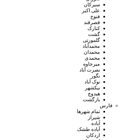
سیرکان
علی اکبر
فنوج
قصرقند
کنارک
گشت
گلمورتی
محمدآباد
محمدان
محمدی
میرجاوه
نصرت آباد
نگور
نوک آباد
نیکشهر
هیدوچ
بازگشت
فارس
تمام شهر‌ها
شیراز
آباده
آباده طشک
اردکان