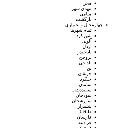
مجن
مهدی شهر
میامی
بازگشت
چهارمحال و بختیاری
تمام شهر‌ها
شهرکرد
آلونی
اردل
باباحیدر
بروجن
بلداجی
بن
جونقان
چلگرد
سامان
سفیددشت
سودجان
سورشجان
شلمزار
طاقانک
فارسان
فرادبنه
فرخ شهر