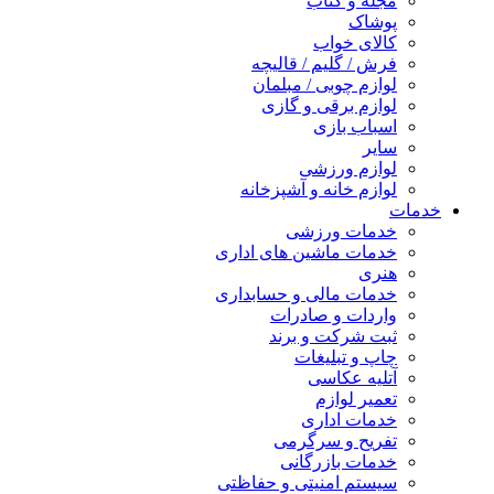
مجله و کتاب
پوشاک
کالای خواب
فرش / گلیم / قالیچه
لوازم چوبی / مبلمان
لوازم برقی و گازی
اسباب بازی
سایر
لوازم ورزشی
لوازم خانه و آشپزخانه
خدمات
خدمات ورزشی
خدمات ماشین های اداری
هنری
خدمات مالی و حسابداری
واردات و صادرات
ثبت شرکت و برند
چاپ و تبلیغات
آتلیه عکاسی
تعمیر لوازم
خدمات اداری
تفریح و سرگرمی
خدمات بازرگانی
سیستم امنیتی و حفاظتی