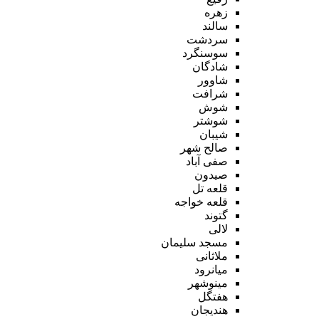
زهره
سالند
سردشت
سوسنگرد
شادگان
شاوور
شرافت
شوش
شوشتر
شیبان
صالح شهر
صفی آباد
صیدون
قلعه تل
قلعه خواجه
گتوند
لالی
مسجد سلیمان
ملاثانی
میانرود
مینوشهر
هفتگل
هندیجان