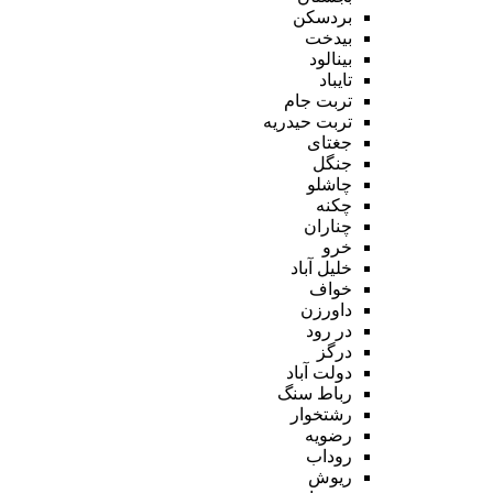
بردسکن
بیدخت
بینالود
تایباد
تربت جام
تربت حیدریه
جغتای
جنگل
چاشلو
چکنه
چناران
خرو
خلیل آباد
خواف
داورزن
در رود
درگز
دولت آباد
رباط سنگ
رشتخوار
رضویه
روداب
ریوش