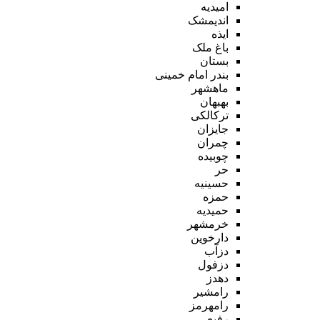
امیدیه
اندیمشک
ایذه
باغ ملک
بستان
بندر امام خمینی
ماهشهر
بهبهان
ترکالکی
جایزان
چمران
چوبیده
حر
حسینیه
حمزه
حمیدیه
خرمشهر
دارخوین
دزآب
دزفول
دهدز
رامشیر
رامهرمز
رفیع