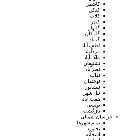
کاشمر
کدکن
کلات
کندر
گلبهار
گلمکان
گناباد
لطف آباد
مزدآوند
ملک آباد
نشتیفان
نصرآباد
نقاب
نوخندان
نیشابور
نیل شهر
همت آباد
یونسی
بازگشت
خراسان شمالی
تمام شهر‌ها
بجنورد
آشخانه