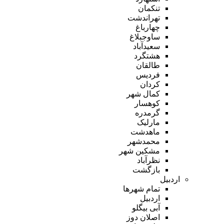
تنکمان
تهراندشت
چهارباغ
ساوجبلاغ
سعیدآباد
هشتگرد
طالقان
فردیس
کردان
کمال شهر
کوهسار
گرمدره
مارلیک
ماهدشت
محمدشهر
مشکین شهر
نظرآباد
بازگشت
اردبیل
تمام شهر‌ها
اردبیل
آبی بیگلو
اصلان دوز