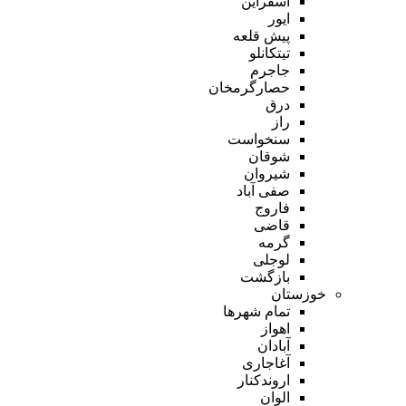
اسفراین
ایور
پیش قلعه
تیتکانلو
جاجرم
حصارگرمخان
درق
راز
سنخواست
شوقان
شیروان
صفی آباد
فاروج
قاضی
گرمه
لوجلی
بازگشت
خوزستان
تمام شهر‌ها
اهواز
آبادان
آغاجاری
اروندکنار
الوان