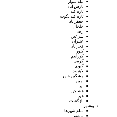
بیله سوار
پارس آباد
تازه کند
تازه کندانگوت
جعفرآباد
خلخال
رضی
سرعین
عنبران
فخرآباد
کلور
کوراییم
گرمی
گیوی
لاهرود
مشگین شهر
نمین
نیر
هشتجین
هیر
بازگشت
بوشهر
تمام شهر‌ها
بوشهر