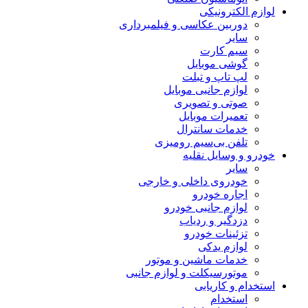
لوازم الکترونیکی
دوربین عکاسی و فیلمبرداری
سایر
سیم کارت
گوشی موبایل
لپ تاپ و تبلت
لوازم جانبی موبایل
صوتی و تصویری
تعمیرات موبایل
خدمات سانترال
تلفن بی‌سیم رومیزی
خودرو و وسایل نقلیه
سایر
خودروی داخلی و خارجی
اجاره خودرو
لوازم جانبی خودرو
دزدگیر و ردیاب
تزئینات خودرو
لوازم یدکی
خدمات ماشین و موتور
موتورسیکلت و لوازم جانبی
استخدام و کاریابی
استخدام