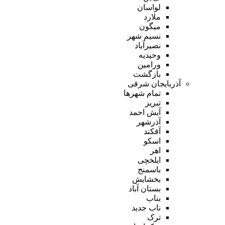
لواسان
ملارد
میگون
نسیم شهر
نصیرآباد
وحیدیه
ورامین
بازگشت
آذربایجان شرقی
تمام شهر‌ها
تبریز
آبش احمد
آذرشهر
آقکند
اسکو
اهر
ایلخچی
باسمنج
بخشایش
بستان آباد
بناب
ناب جدید
ترک