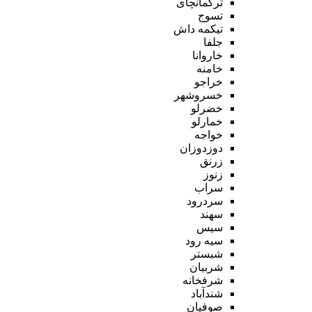
ترکمانچای
تسوج
تیکمه داش
جلفا
خاروانا
خامنه
خراجو
خسروشهر
خضرلو
خمارلو
خواجه
دوزدوزان
زرنق
زنوز
سراب
سردرود
سهند
سیس
سیه رود
شبستر
شربیان
شرفخانه
شندآباد
صوفیان