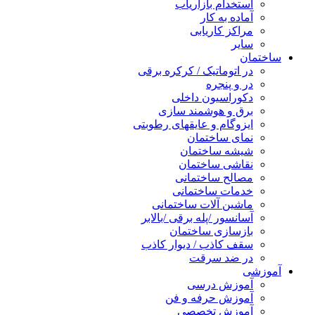
استخدام بازاریاب
آماده به کار
مراکز کاریابی
سایر
ساختمان
در اتوماتیک / کرکره برقی
در و پنجره
دکوراسیون داخلی
برق و هوشمند سازی
ایزوگام و عایقهای رطوبتی
نمای ساختمان
شیشه ساختمان
نقاشی ساختمان
مصالح ساختمانی
خدمات ساختمانی
ماشین آلات ساختمانی
آسانسور /پله برقی /بالابر
بازسازی ساختمان
سقف کاذب / دیوار کاذب
در ضد سرقت
آموزشی
آموزش درسی
آموزش حرفه و فن
آموزش تخصصی