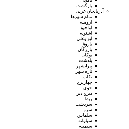
یامچی
بازگشت
آذربایجان غربی
تمام شهر‌ها
ارومیه
آواجیق
اشنویه
ایواوغلی
باروق
بازرگان
بوکان
پلدشت
پیرانشهر
تازه شهر
تکاب
چهاربرج
خوی
دیزج دیز
ربط
سردشت
سرو
سلماس
سیلوانه
سیمینه