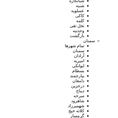
شبانکاره
شنبه
عسلویه
کاکی
کلمه
نخل تقی
وحدتیه
بازگشت
سمنان
تمام شهر‌ها
سمنان
آرادان
امیریه
ایوانکی
بسطام
بیارجمند
دامغان
درجزین
دیباج
سرخه
شاهرود
شهمیرزاد
کلاته خیج
گرمسار