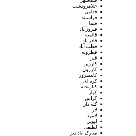
صفاشهر
علامرودشت
فدامی
فراشبند
فسا
فیروزآباد
قائمیه
قادرآباد
قطب آباد
قطرویه
قیر
کارزین
کازرون
کامفیروز
کره ای
کنارتخته
کوار
گراش
گله دار
لار
لامرد
لپویی
لطیفی
مبارک آباد دیز