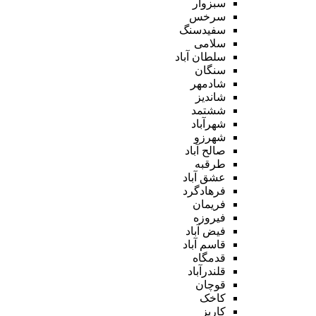
سبزوار
سرخس
سفیدسنگ
سلامی
سلطان آباد
سنگان
شادمهر
شاندیز
ششتمد
شهرآباد
شهرزو
صالح آباد
طرقبه
عشق آباد
فرهادگرد
فریمان
فیروزه
فیض آباد
قاسم آباد
قدمگاه
قلندرآباد
قوچان
کاخک
کاریز