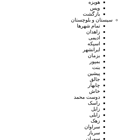
هویزه
ویس
بازگشت
سیستان و بلوچستان
تمام شهر‌ها
زاهدان
ادیمی
اسپکه
ایرانشهر
بزمان
بمپور
بنت
پیشین
جالق
چابهار
خاش
دوست محمد
راسک
زابل
زابلی
زهک
سراوان
سرباز
سوران