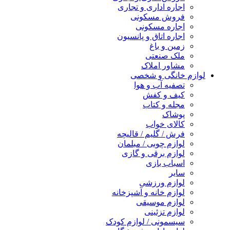
اجاره اداری و تجاری
فروش مسکونی
اجاره مسکونی
اجاره اتاق و پانسیون
زمین و باغ
ملک صنعتی
مشاور املاک
لوازم خانگی و شخصی
تصفیه آب و هوا
کیف و کفش
مجله و کتاب
پوشاک
کالای خواب
فرش / گلیم / قالیچه
لوازم چوبی / مبلمان
لوازم برقی و گازی
اسباب بازی
سایر
لوازم ورزشی
لوازم خانه و آشپزخانه
لوازم موسیقی
لوازم تزئینی
سیسمونی / لوازم کودک