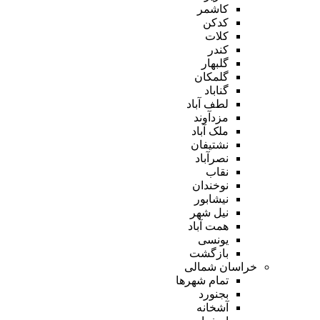
کاشمر
کدکن
کلات
کندر
گلبهار
گلمکان
گناباد
لطف آباد
مزدآوند
ملک آباد
نشتیفان
نصرآباد
نقاب
نوخندان
نیشابور
نیل شهر
همت آباد
یونسی
بازگشت
خراسان شمالی
تمام شهر‌ها
بجنورد
آشخانه