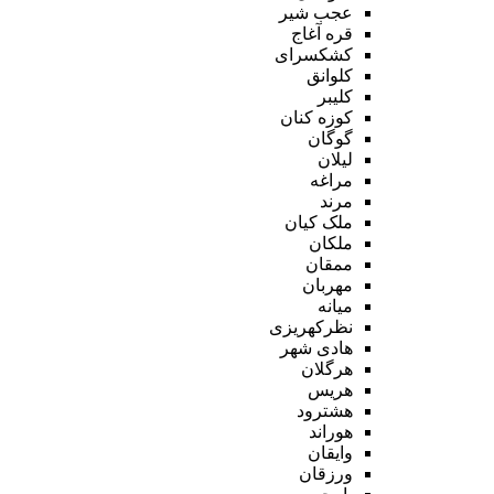
عجب شیر
قره آغاج
کشکسرای
کلوانق
کلیبر
کوزه کنان
گوگان
لیلان
مراغه
مرند
ملک کیان
ملکان
ممقان
مهربان
میانه
نظرکهریزی
هادی شهر
هرگلان
هریس
هشترود
هوراند
وایقان
ورزقان