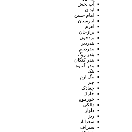
آب پخش
آبدان
امام حسن
انارستان
اهرم
برازجان
بردخون
بندردیر
بندردیلم
بندر ریگ
بندر کنگان
بندر گناوه
بنک
تنگ ارم
جم
چغادک
خارک
خورموج
دالکی
دلوار
ریز
سعدآباد
سیراف