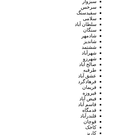
سبزوار
سرخس
سفیدسنگ
سلامی
سلطان آباد
سنگان
شادمهر
شاندیز
ششتمد
شهرآباد
شهرزو
صالح آباد
طرقبه
عشق آباد
فرهادگرد
فریمان
فیروزه
فیض آباد
قاسم آباد
قدمگاه
قلندرآباد
قوچان
کاخک
کاریز