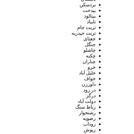
بردسکن
بیدخت
بینالود
تایباد
تربت جام
تربت حیدریه
جغتای
جنگل
چاشلو
چکنه
چناران
خرو
خلیل آباد
خواف
داورزن
در رود
درگز
دولت آباد
رباط سنگ
رشتخوار
رضویه
روداب
ریوش