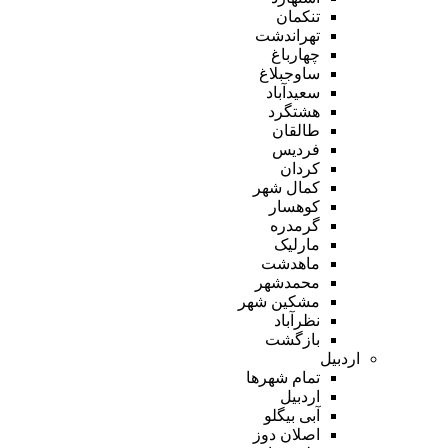
تنکمان
تهراندشت
چهارباغ
ساوجبلاغ
سعیدآباد
هشتگرد
طالقان
فردیس
کردان
کمال شهر
کوهسار
گرمدره
مارلیک
ماهدشت
محمدشهر
مشکین شهر
نظرآباد
بازگشت
اردبیل
تمام شهر‌ها
اردبیل
آبی بیگلو
اصلان دوز