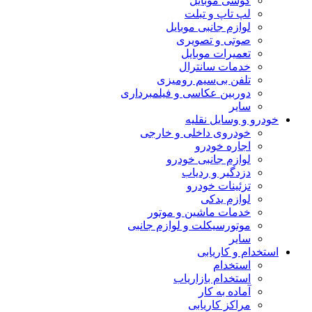
گوشی موبایل
لپ تاپ و تبلت
لوازم جانبی موبایل
صوتی و تصویری
تعمیرات موبایل
خدمات سانترال
تلفن بی‌سیم رومیزی
دوربین عکاسی و فیلمبرداری
سایر
خودرو و وسایل نقلیه
خودروی داخلی و خارجی
اجاره خودرو
لوازم جانبی خودرو
دزدگیر و ردیاب
تزئینات خودرو
لوازم یدکی
خدمات ماشین و موتور
موتورسیکلت و لوازم جانبی
سایر
استخدام و کاریابی
استخدام
استخدام بازاریاب
آماده به کار
مراکز کاریابی