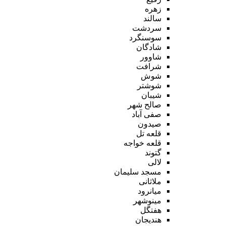
زهره
سالند
سردشت
سوسنگرد
شادگان
شاوور
شرافت
شوش
شوشتر
شیبان
صالح شهر
صفی آباد
صیدون
قلعه تل
قلعه خواجه
گتوند
لالی
مسجد سلیمان
ملاثانی
میانرود
مینوشهر
هفتگل
هندیجان