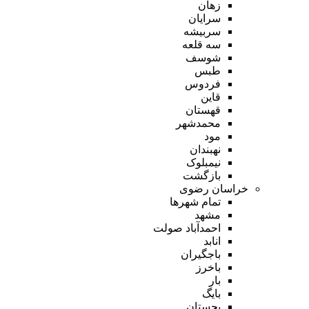
زهان
سرایان
سربیشه
سه قلعه
شوسف
طبس
فردوس
قاین
قهستان
محمدشهر
مود
نهبندان
نیمبلوک
بازگشت
خراسان رضوی
تمام شهر‌ها
مشهد
احمدآباد صولت
انابد
باجگیران
باخرز
بار
بایگ
بجستان