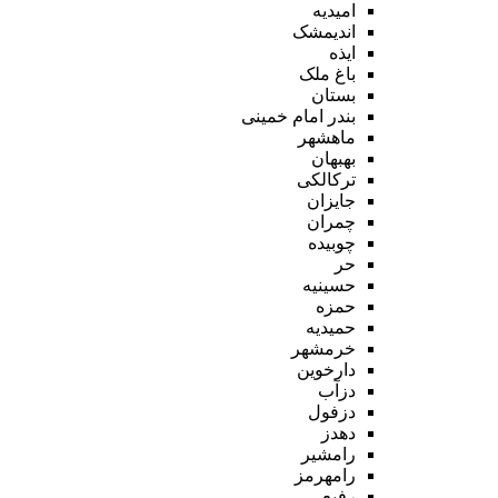
امیدیه
اندیمشک
ایذه
باغ ملک
بستان
بندر امام خمینی
ماهشهر
بهبهان
ترکالکی
جایزان
چمران
چوبیده
حر
حسینیه
حمزه
حمیدیه
خرمشهر
دارخوین
دزآب
دزفول
دهدز
رامشیر
رامهرمز
رفیع