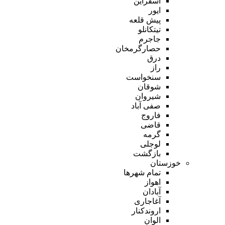
اسفراین
ایور
پیش قلعه
تیتکانلو
جاجرم
حصارگرمخان
درق
راز
سنخواست
شوقان
شیروان
صفی آباد
فاروج
قاضی
گرمه
لوجلی
بازگشت
خوزستان
تمام شهر‌ها
اهواز
آبادان
آغاجاری
اروندکنار
الوان