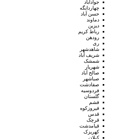
جوادآباد
چهاردانگه
حسن آباد
دماوند
دیزین
رباط کریم
رودهن
ری
شاهدشهر
شریف آباد
شمشک
شهریار
صالح آباد
صباشهر
صفادشت
فردوسیه
گلستان
فشم
فیروزکوه
قدس
قرچک
قیامدشت
کهریزک
کیلان