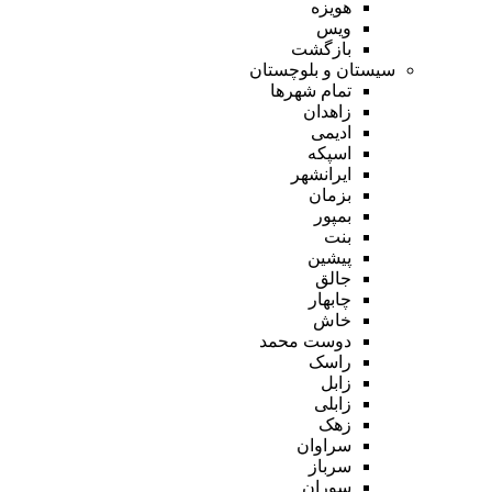
هویزه
ویس
بازگشت
سیستان و بلوچستان
تمام شهر‌ها
زاهدان
ادیمی
اسپکه
ایرانشهر
بزمان
بمپور
بنت
پیشین
جالق
چابهار
خاش
دوست محمد
راسک
زابل
زابلی
زهک
سراوان
سرباز
سوران