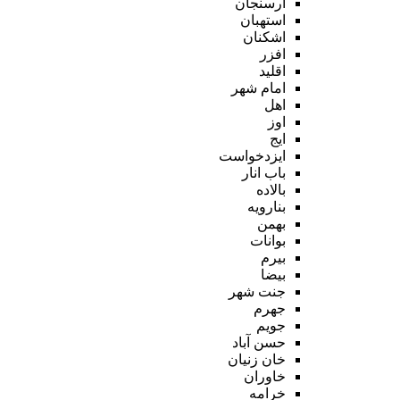
ارسنجان
استهبان
اشکنان
افزر
اقلید
امام شهر
اهل
اوز
ایج
ایزدخواست
باب انار
بالاده
بنارویه
بهمن
بوانات
بیرم
بیضا
جنت شهر
جهرم
جویم
حسن آباد
خان زنیان
خاوران
خرامه