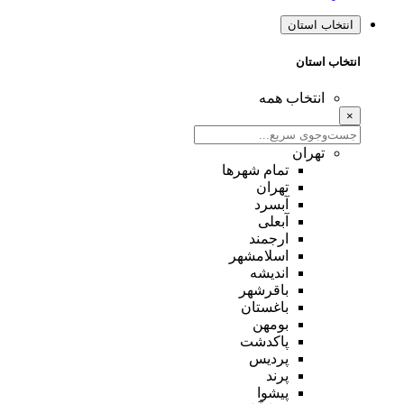
انتخاب استان
انتخاب استان
انتخاب همه
×
تهران
تمام شهر‌ها
تهران
آبسرد
آبعلی
ارجمند
اسلامشهر
اندیشه
باقرشهر
باغستان
بومهن
پاکدشت
پردیس
پرند
پیشوا