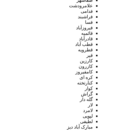
صفاشهر
علامرودشت
فدامی
فراشبند
فسا
فیروزآباد
قائمیه
قادرآباد
قطب آباد
قطرویه
قیر
کارزین
کازرون
کامفیروز
کره ای
کنارتخته
کوار
گراش
گله دار
لار
لامرد
لپویی
لطیفی
مبارک آباد دیز