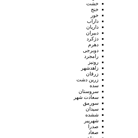
خشت
خنج
خور
داراب
داریان
دبیران
دژکرد
دهرم
دوبرجی
رامجرد
رونیز
زاهدشهر
زرقان
زرین دشت
سده
سروستان
سعادت شهر
سورمق
سیدان
ششده
شهرپیر
صدرا
صغاد