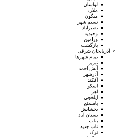
لواسان
ملارد
میگون
نسیم شهر
نصیرآباد
وحیدیه
ورامین
بازگشت
آذربایجان شرقی
تمام شهر‌ها
تبریز
آبش احمد
آذرشهر
آقکند
اسکو
اهر
ایلخچی
باسمنج
بخشایش
بستان آباد
بناب
ناب جدید
ترک