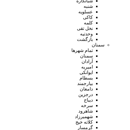
شبانکاره
شنبه
عسلویه
کاکی
کلمه
نخل تقی
وحدتیه
بازگشت
سمنان
تمام شهر‌ها
سمنان
آرادان
امیریه
ایوانکی
بسطام
بیارجمند
دامغان
درجزین
دیباج
سرخه
شاهرود
شهمیرزاد
کلاته خیج
گرمسار