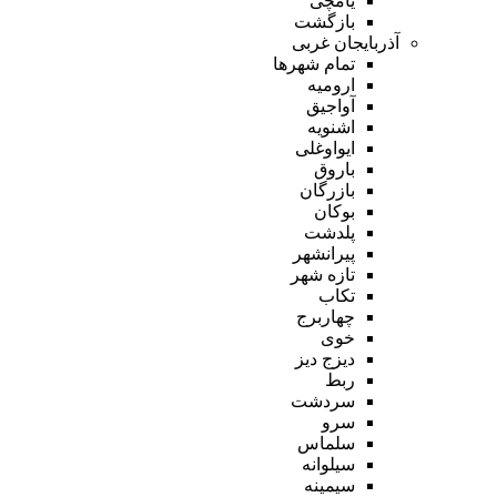
یامچی
بازگشت
آذربایجان غربی
تمام شهر‌ها
ارومیه
آواجیق
اشنویه
ایواوغلی
باروق
بازرگان
بوکان
پلدشت
پیرانشهر
تازه شهر
تکاب
چهاربرج
خوی
دیزج دیز
ربط
سردشت
سرو
سلماس
سیلوانه
سیمینه