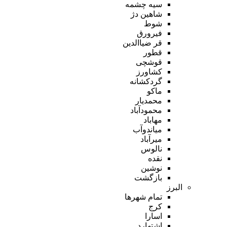
سیه چشمه
شاهین دژ
شوط
فیرورق
قر ضیاالدین
قطور
قوشچی
کشاورز
گردکشانه
ماکو
محمدیار
محمودآباد
مهاباد
میاندوآب
میرآباد
نالوس
نقده
نوشین
بازگشت
البرز
تمام شهر‌ها
کرج
اسارا
اشتهارد