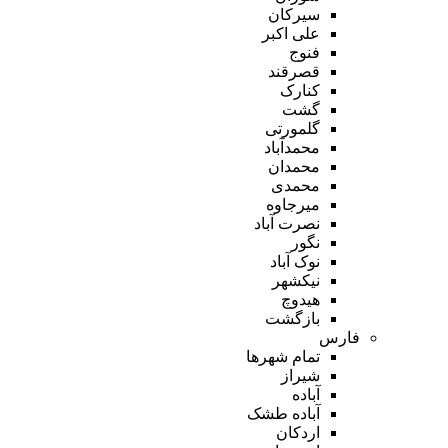
سیرکان
علی اکبر
فنوج
قصرقند
کنارک
گشت
گلمورتی
محمدآباد
محمدان
محمدی
میرجاوه
نصرت آباد
نگور
نوک آباد
نیکشهر
هیدوچ
بازگشت
فارس
تمام شهر‌ها
شیراز
آباده
آباده طشک
اردکان