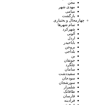
مجن
مهدی شهر
میامی
بازگشت
چهارمحال و بختیاری
تمام شهر‌ها
شهرکرد
آلونی
اردل
باباحیدر
بروجن
بلداجی
بن
جونقان
چلگرد
سامان
سفیددشت
سودجان
سورشجان
شلمزار
طاقانک
فارسان
فرادبنه
فرخ شهر