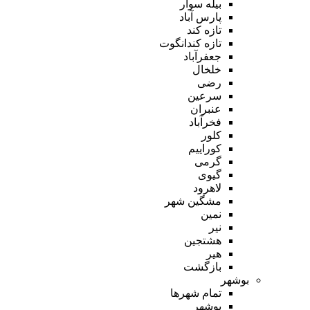
بیله سوار
پارس آباد
تازه کند
تازه کندانگوت
جعفرآباد
خلخال
رضی
سرعین
عنبران
فخرآباد
کلور
کوراییم
گرمی
گیوی
لاهرود
مشگین شهر
نمین
نیر
هشتجین
هیر
بازگشت
بوشهر
تمام شهر‌ها
بوشهر