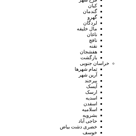
کیان
گندمان
گهرو
لردگان
مال خلیفه
ناغان
نافچ
نقنه
هفشجان
بازگشت
خراسان جنوبی
تمام شهر‌ها
آرین شهر
بیرجند
آیسک
ارسک
اسدیه
اسفدن
اسلامیه
بشرویه
حاجی آباد
خضری دشت بیاض
خوسف