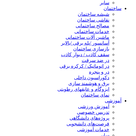
سایر
ساختمان
شیشه ساختمان
نقاشی ساختمان
مصالح ساختمانی
خدمات ساختمانی
ماشین آلات ساختمانی
آسانسور /پله برقی /بالابر
بازسازی ساختمان
سقف کاذب / دیوار کاذب
در ضد سرقت
در اتوماتیک / کرکره برقی
در و پنجره
دکوراسیون داخلی
برق و هوشمند سازی
ایزوگام و عایقهای رطوبتی
نمای ساختمان
آموزشی
آموزش ورزشی
تدریس خصوصی
پروژه‌های دانشگاهی
فرصت‌های دانشجویی
خدمات آموزشی
سایر