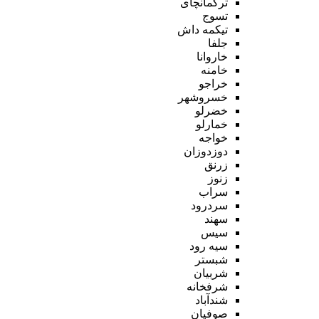
ترکمانچای
تسوج
تیکمه داش
جلفا
خاروانا
خامنه
خراجو
خسروشهر
خضرلو
خمارلو
خواجه
دوزدوزان
زرنق
زنوز
سراب
سردرود
سهند
سیس
سیه رود
شبستر
شربیان
شرفخانه
شندآباد
صوفیان