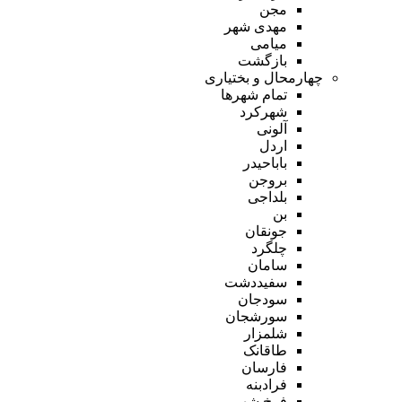
مجن
مهدی شهر
میامی
بازگشت
چهارمحال و بختیاری
تمام شهر‌ها
شهرکرد
آلونی
اردل
باباحیدر
بروجن
بلداجی
بن
جونقان
چلگرد
سامان
سفیددشت
سودجان
سورشجان
شلمزار
طاقانک
فارسان
فرادبنه
فرخ شهر