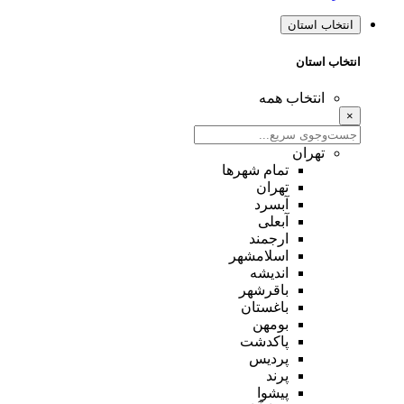
انتخاب استان
انتخاب استان
انتخاب همه
×
تهران
تمام شهر‌ها
تهران
آبسرد
آبعلی
ارجمند
اسلامشهر
اندیشه
باقرشهر
باغستان
بومهن
پاکدشت
پردیس
پرند
پیشوا