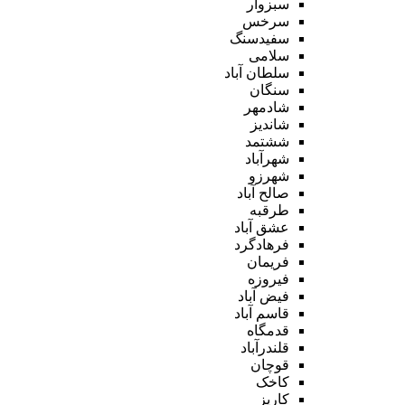
سبزوار
سرخس
سفیدسنگ
سلامی
سلطان آباد
سنگان
شادمهر
شاندیز
ششتمد
شهرآباد
شهرزو
صالح آباد
طرقبه
عشق آباد
فرهادگرد
فریمان
فیروزه
فیض آباد
قاسم آباد
قدمگاه
قلندرآباد
قوچان
کاخک
کاریز