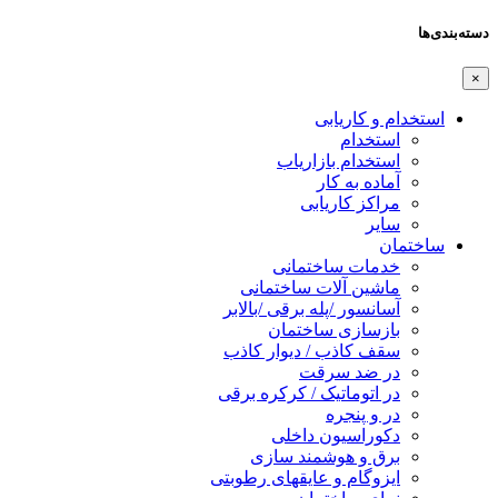
دسته‌بندی‌ها
×
استخدام و کاریابی
استخدام
استخدام بازاریاب
آماده به کار
مراکز کاریابی
سایر
ساختمان
خدمات ساختمانی
ماشین آلات ساختمانی
آسانسور /پله برقی /بالابر
بازسازی ساختمان
سقف کاذب / دیوار کاذب
در ضد سرقت
در اتوماتیک / کرکره برقی
در و پنجره
دکوراسیون داخلی
برق و هوشمند سازی
ایزوگام و عایقهای رطوبتی