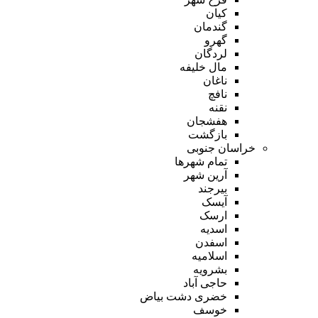
کیان
گندمان
گهرو
لردگان
مال خلیفه
ناغان
نافچ
نقنه
هفشجان
بازگشت
خراسان جنوبی
تمام شهر‌ها
آرین شهر
بیرجند
آیسک
ارسک
اسدیه
اسفدن
اسلامیه
بشرویه
حاجی آباد
خضری دشت بیاض
خوسف