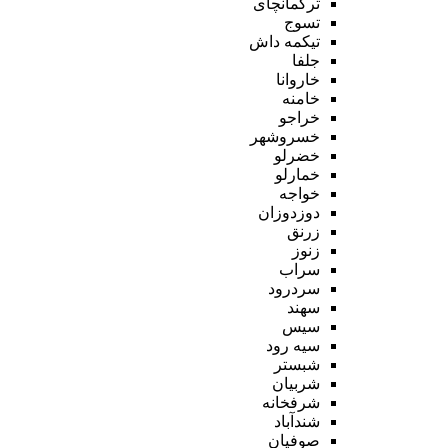
ترکمانچای
تسوج
تیکمه داش
جلفا
خاروانا
خامنه
خراجو
خسروشهر
خضرلو
خمارلو
خواجه
دوزدوزان
زرنق
زنوز
سراب
سردرود
سهند
سیس
سیه رود
شبستر
شربیان
شرفخانه
شندآباد
صوفیان