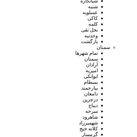
شبانکاره
شنبه
عسلویه
کاکی
کلمه
نخل تقی
وحدتیه
بازگشت
سمنان
تمام شهر‌ها
سمنان
آرادان
امیریه
ایوانکی
بسطام
بیارجمند
دامغان
درجزین
دیباج
سرخه
شاهرود
شهمیرزاد
کلاته خیج
گرمسار