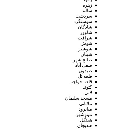
زهره
سالند
سردشت
سوسنگرد
شادگان
شاوور
شرافت
شوش
شوشتر
شیبان
صالح شهر
صفی آباد
صیدون
قلعه تل
قلعه خواجه
گتوند
لالی
مسجد سلیمان
ملاثانی
میانرود
مینوشهر
هفتگل
هندیجان