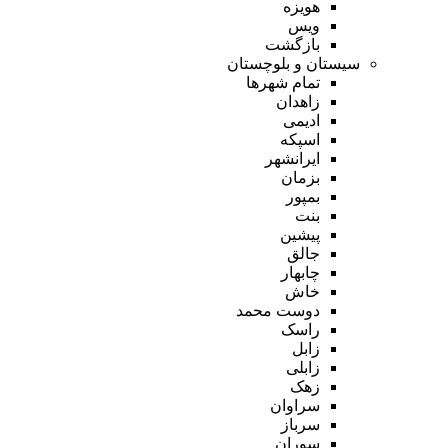
هویزه
ویس
بازگشت
سیستان و بلوچستان
تمام شهر‌ها
زاهدان
ادیمی
اسپکه
ایرانشهر
بزمان
بمپور
بنت
پیشین
جالق
چابهار
خاش
دوست محمد
راسک
زابل
زابلی
زهک
سراوان
سرباز
سوران