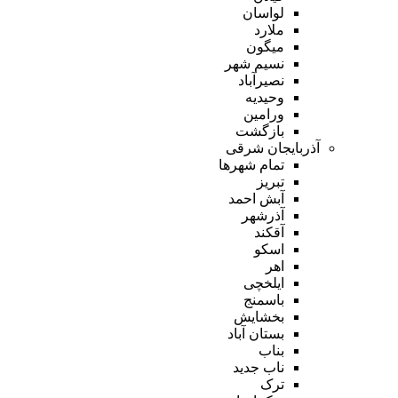
لواسان
ملارد
میگون
نسیم شهر
نصیرآباد
وحیدیه
ورامین
بازگشت
آذربایجان شرقی
تمام شهر‌ها
تبریز
آبش احمد
آذرشهر
آقکند
اسکو
اهر
ایلخچی
باسمنج
بخشایش
بستان آباد
بناب
ناب جدید
ترک