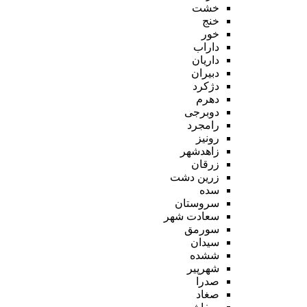
خشت
خنج
خور
داراب
داریان
دبیران
دژکرد
دهرم
دوبرجی
رامجرد
رونیز
زاهدشهر
زرقان
زرین دشت
سده
سروستان
سعادت شهر
سورمق
سیدان
ششده
شهرپیر
صدرا
صغاد