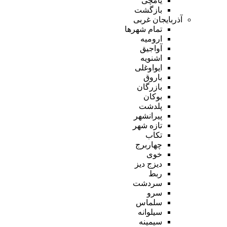
یامچی
بازگشت
آذربایجان غربی
تمام شهر‌ها
ارومیه
آواجیق
اشنویه
ایواوغلی
باروق
بازرگان
بوکان
پلدشت
پیرانشهر
تازه شهر
تکاب
چهاربرج
خوی
دیزج دیز
ربط
سردشت
سرو
سلماس
سیلوانه
سیمینه