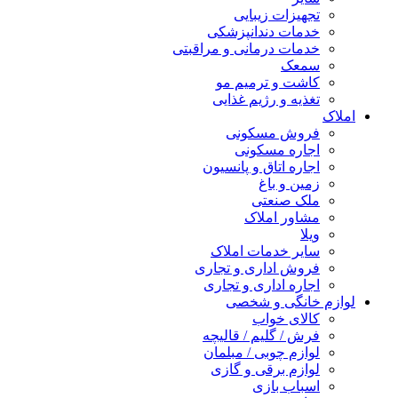
تجهیزات زیبایی
خدمات دندانپزشکی
خدمات درمانی و مراقبتی
سمعک
کاشت و ترمیم مو
تغذیه و رژیم غذایی
املاک
فروش مسکونی
اجاره مسکونی
اجاره اتاق و پانسیون
زمین و باغ
ملک صنعتی
مشاور املاک
ویلا
سایر خدمات املاک
فروش اداری و تجاری
اجاره اداری و تجاری
لوازم خانگی و شخصی
کالای خواب
فرش / گلیم / قالیچه
لوازم چوبی / مبلمان
لوازم برقی و گازی
اسباب بازی