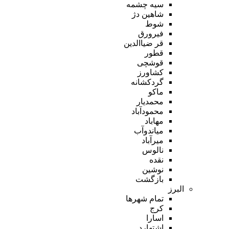
سیه چشمه
شاهین دژ
شوط
فیرورق
قر ضیاالدین
قطور
قوشچی
کشاورز
گردکشانه
ماکو
محمدیار
محمودآباد
مهاباد
میاندوآب
میرآباد
نالوس
نقده
نوشین
بازگشت
البرز
تمام شهر‌ها
کرج
اسارا
اشتهارد