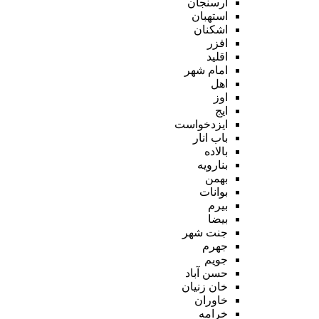
ارسنجان
استهبان
اشکنان
افزر
اقلید
امام شهر
اهل
اوز
ایج
ایزدخواست
باب انار
بالاده
بنارویه
بهمن
بوانات
بیرم
بیضا
جنت شهر
جهرم
جویم
حسن آباد
خان زنیان
خاوران
خرامه