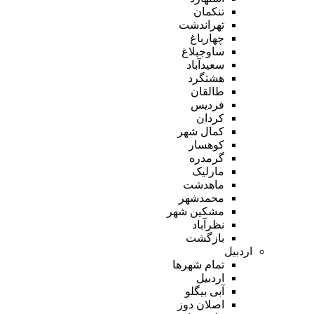
تنکمان
تهراندشت
چهارباغ
ساوجبلاغ
سعیدآباد
هشتگرد
طالقان
فردیس
کردان
کمال شهر
کوهسار
گرمدره
مارلیک
ماهدشت
محمدشهر
مشکین شهر
نظرآباد
بازگشت
اردبیل
تمام شهر‌ها
اردبیل
آبی بیگلو
اصلان دوز