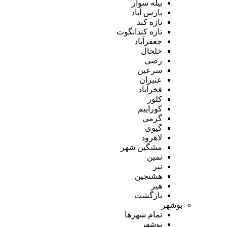
بیله سوار
پارس آباد
تازه کند
تازه کندانگوت
جعفرآباد
خلخال
رضی
سرعین
عنبران
فخرآباد
کلور
کوراییم
گرمی
گیوی
لاهرود
مشگین شهر
نمین
نیر
هشتجین
هیر
بازگشت
بوشهر
تمام شهر‌ها
بوشهر