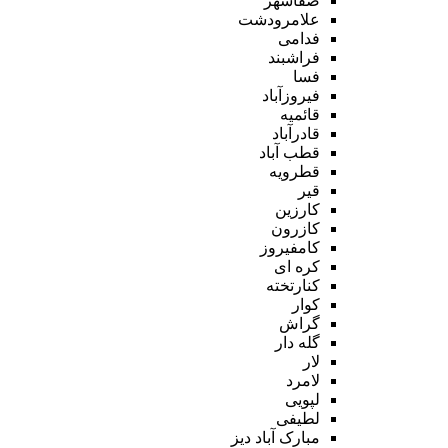
صفاشهر
علامرودشت
فدامی
فراشبند
فسا
فیروزآباد
قائمیه
قادرآباد
قطب آباد
قطرویه
قیر
کارزین
کازرون
کامفیروز
کره ای
کنارتخته
کوار
گراش
گله دار
لار
لامرد
لپویی
لطیفی
مبارک آباد دیز