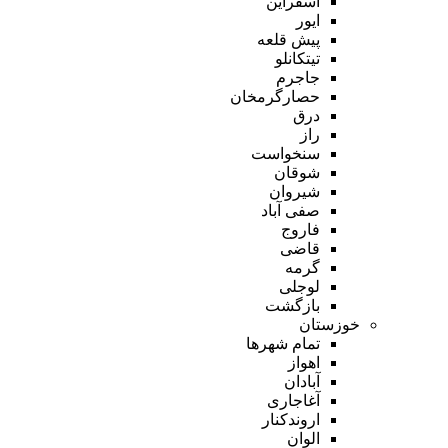
اسفراین
ایور
پیش قلعه
تیتکانلو
جاجرم
حصارگرمخان
درق
راز
سنخواست
شوقان
شیروان
صفی آباد
فاروج
قاضی
گرمه
لوجلی
بازگشت
خوزستان
تمام شهر‌ها
اهواز
آبادان
آغاجاری
اروندکنار
الوان