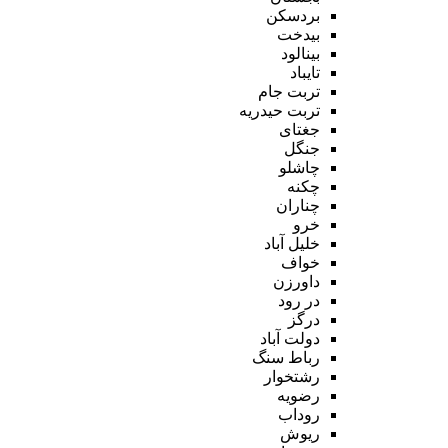
بردسکن
بیدخت
بینالود
تایباد
تربت جام
تربت حیدریه
جغتای
جنگل
چاشلو
چکنه
چناران
خرو
خلیل آباد
خواف
داورزن
در رود
درگز
دولت آباد
رباط سنگ
رشتخوار
رضویه
روداب
ریوش