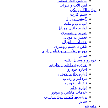
ماشین آلات صنعتی
آهن آلات و فلزات
لوازم الکترونیکی
سیم کارت
گوشی موبایل
لپ تاپ و تبلت
لوازم جانبی موبایل
صوتی و تصویری
تعمیرات موبایل
خدمات سانترال
تلفن بی‌سیم رومیزی
دوربین عکاسی و فیلمبرداری
سایر
خودرو و وسایل نقلیه
خودروی داخلی و خارجی
اجاره خودرو
لوازم جانبی خودرو
دزدگیر و ردیاب
تزئینات خودرو
لوازم یدکی
خدمات ماشین و موتور
موتورسیکلت و لوازم جانبی
سایر
متفرقه