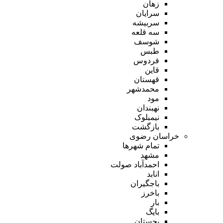
زهان
سرایان
سربیشه
سه قلعه
شوسف
طبس
فردوس
قاین
قهستان
محمدشهر
مود
نهبندان
نیمبلوک
بازگشت
خراسان رضوی
تمام شهر‌ها
مشهد
احمدآباد صولت
انابد
باجگیران
باخرز
بار
بایگ
بجستان