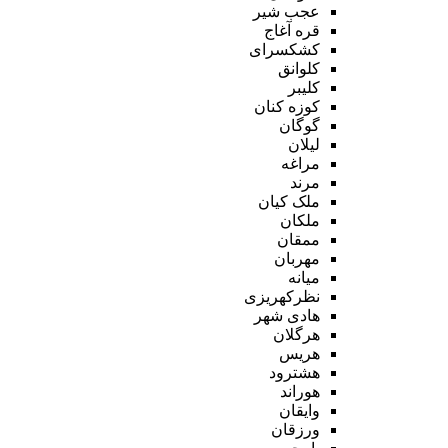
عجب شیر
قره آغاج
کشکسرای
کلوانق
کلیبر
کوزه کنان
گوگان
لیلان
مراغه
مرند
ملک کیان
ملکان
ممقان
مهربان
میانه
نظرکهریزی
هادی شهر
هرگلان
هریس
هشترود
هوراند
وایقان
ورزقان