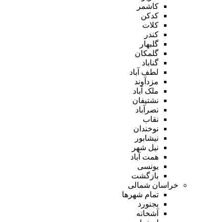
کاشمر
کدکن
کلات
کندر
گلبهار
گلمکان
گناباد
لطف آباد
مزدآوند
ملک آباد
نشتیفان
نصرآباد
نقاب
نوخندان
نیشابور
نیل شهر
همت آباد
یونسی
بازگشت
خراسان شمالی
تمام شهر‌ها
بجنورد
آشخانه