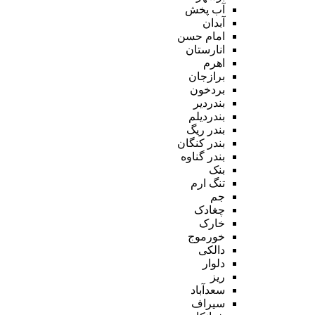
آب پخش
آبدان
امام حسن
انارستان
اهرم
برازجان
بردخون
بندردیر
بندردیلم
بندر ریگ
بندر کنگان
بندر گناوه
بنک
تنگ ارم
جم
چغادک
خارک
خورموج
دالکی
دلوار
ریز
سعدآباد
سیراف