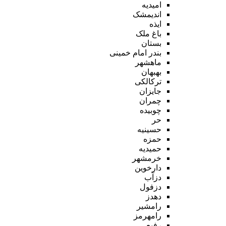
امیدیه
اندیمشک
ایذه
باغ ملک
بستان
بندر امام خمینی
ماهشهر
بهبهان
ترکالکی
جایزان
چمران
چوبیده
حر
حسینیه
حمزه
حمیدیه
خرمشهر
دارخوین
دزآب
دزفول
دهدز
رامشیر
رامهرمز
رفیع