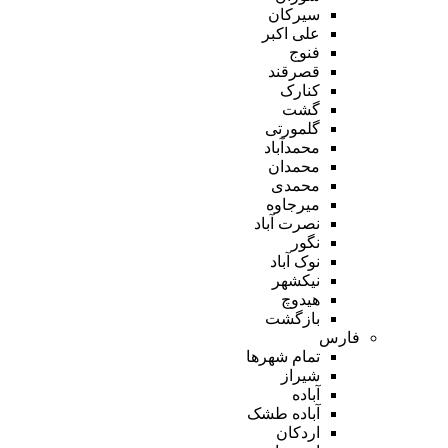
سیرکان
علی اکبر
فنوج
قصرقند
کنارک
گشت
گلمورتی
محمدآباد
محمدان
محمدی
میرجاوه
نصرت آباد
نگور
نوک آباد
نیکشهر
هیدوچ
بازگشت
فارس
تمام شهر‌ها
شیراز
آباده
آباده طشک
اردکان