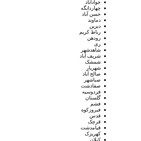
جوادآباد
چهاردانگه
حسن آباد
دماوند
دیزین
رباط کریم
رودهن
ری
شاهدشهر
شریف آباد
شمشک
شهریار
صالح آباد
صباشهر
صفادشت
فردوسیه
گلستان
فشم
فیروزکوه
قدس
قرچک
قیامدشت
کهریزک
کیلان