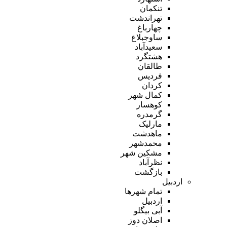
تنکمان
تهراندشت
چهارباغ
ساوجبلاغ
سعیدآباد
هشتگرد
طالقان
فردیس
کردان
کمال شهر
کوهسار
گرمدره
مارلیک
ماهدشت
محمدشهر
مشکین شهر
نظرآباد
بازگشت
اردبیل
تمام شهر‌ها
اردبیل
آبی بیگلو
اصلان دوز