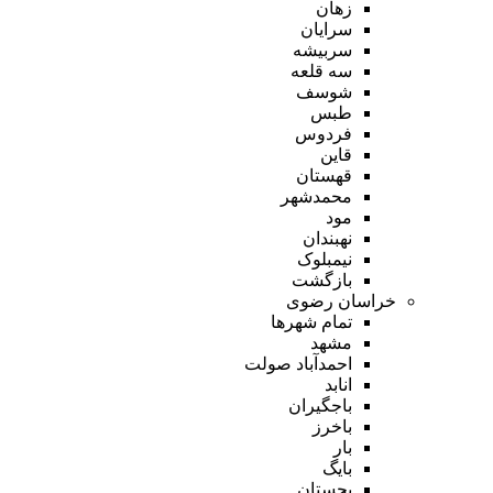
زهان
سرایان
سربیشه
سه قلعه
شوسف
طبس
فردوس
قاین
قهستان
محمدشهر
مود
نهبندان
نیمبلوک
بازگشت
خراسان رضوی
تمام شهر‌ها
مشهد
احمدآباد صولت
انابد
باجگیران
باخرز
بار
بایگ
بجستان