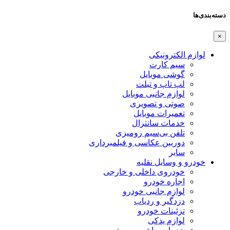
دسته‌بندی‌ها
×
لوازم الکترونیکی
سیم کارت
گوشی موبایل
لپ تاپ و تبلت
لوازم جانبی موبایل
صوتی و تصویری
تعمیرات موبایل
خدمات سانترال
تلفن بی‌سیم رومیزی
دوربین عکاسی و فیلمبرداری
سایر
خودرو و وسایل نقلیه
خودروی داخلی و خارجی
اجاره خودرو
لوازم جانبی خودرو
دزدگیر و ردیاب
تزئینات خودرو
لوازم یدکی