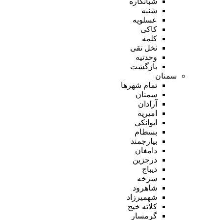
شبانکاره
شنبه
عسلویه
کاکی
کلمه
نخل تقی
وحدتیه
بازگشت
سمنان
تمام شهر‌ها
سمنان
آرادان
امیریه
ایوانکی
بسطام
بیارجمند
دامغان
درجزین
دیباج
سرخه
شاهرود
شهمیرزاد
کلاته خیج
گرمسار