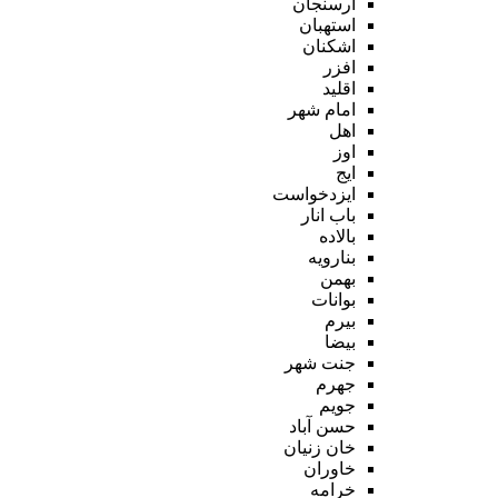
ارسنجان
استهبان
اشکنان
افزر
اقلید
امام شهر
اهل
اوز
ایج
ایزدخواست
باب انار
بالاده
بنارویه
بهمن
بوانات
بیرم
بیضا
جنت شهر
جهرم
جویم
حسن آباد
خان زنیان
خاوران
خرامه