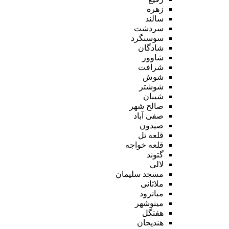
زهره
سالند
سردشت
سوسنگرد
شادگان
شاوور
شرافت
شوش
شوشتر
شیبان
صالح شهر
صفی آباد
صیدون
قلعه تل
قلعه خواجه
گتوند
لالی
مسجد سلیمان
ملاثانی
میانرود
مینوشهر
هفتگل
هندیجان