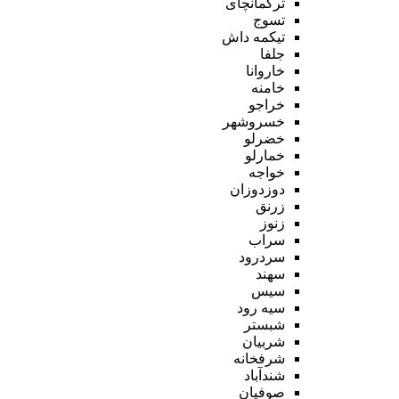
ترکمانچای
تسوج
تیکمه داش
جلفا
خاروانا
خامنه
خراجو
خسروشهر
خضرلو
خمارلو
خواجه
دوزدوزان
زرنق
زنوز
سراب
سردرود
سهند
سیس
سیه رود
شبستر
شربیان
شرفخانه
شندآباد
صوفیان