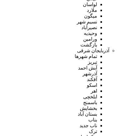
لواسان
ملارد
میگون
نسیم شهر
نصیرآباد
وحیدیه
ورامین
بازگشت
آذربایجان شرقی
تمام شهر‌ها
تبریز
آبش احمد
آذرشهر
آقکند
اسکو
اهر
ایلخچی
باسمنج
بخشایش
بستان آباد
بناب
ناب جدید
ترک