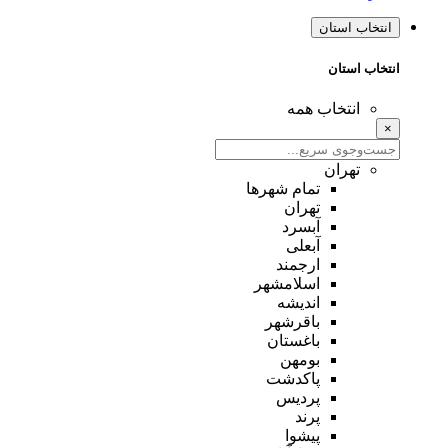
انتخاب استان
انتخاب استان
انتخاب همه
×
تهران
تمام شهر‌ها
تهران
آبسرد
آبعلی
ارجمند
اسلامشهر
اندیشه
باقرشهر
باغستان
بومهن
پاکدشت
پردیس
پرند
پیشوا