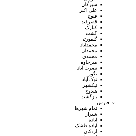
سیرکان
علی اکبر
فنوج
قصرقند
کنارک
گشت
گلمورتی
محمدآباد
محمدان
محمدی
میرجاوه
نصرت آباد
نگور
نوک آباد
نیکشهر
هیدوچ
بازگشت
فارس
تمام شهر‌ها
شیراز
آباده
آباده طشک
اردکان