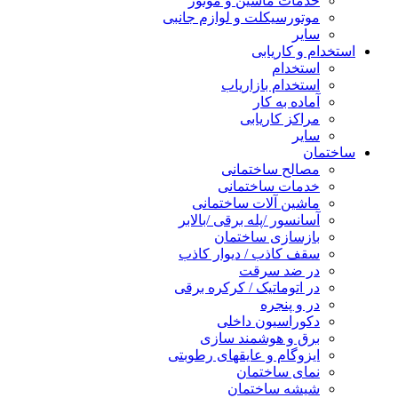
خدمات ماشین و موتور
موتورسیکلت و لوازم جانبی
سایر
استخدام و کاریابی
استخدام
استخدام بازاریاب
آماده به کار
مراکز کاریابی
سایر
ساختمان
مصالح ساختمانی
خدمات ساختمانی
ماشین آلات ساختمانی
آسانسور /پله برقی /بالابر
بازسازی ساختمان
سقف کاذب / دیوار کاذب
در ضد سرقت
در اتوماتیک / کرکره برقی
در و پنجره
دکوراسیون داخلی
برق و هوشمند سازی
ایزوگام و عایقهای رطوبتی
نمای ساختمان
شیشه ساختمان