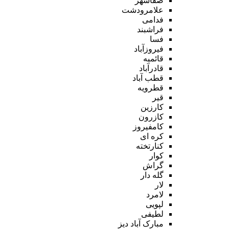
صفاشهر
علامرودشت
فدامی
فراشبند
فسا
فیروزآباد
قائمیه
قادرآباد
قطب آباد
قطرویه
قیر
کارزین
کازرون
کامفیروز
کره ای
کنارتخته
کوار
گراش
گله دار
لار
لامرد
لپویی
لطیفی
مبارک آباد دیز