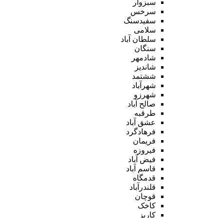
سبزوار
سرخس
سفیدسنگ
سلامی
سلطان آباد
سنگان
شادمهر
شاندیز
ششتمد
شهرآباد
شهرزو
صالح آباد
طرقبه
عشق آباد
فرهادگرد
فریمان
فیروزه
فیض آباد
قاسم آباد
قدمگاه
قلندرآباد
قوچان
کاخک
کاریز