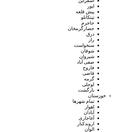
اسفراین
ایور
پیش قلعه
تیتکانلو
جاجرم
حصارگرمخان
درق
راز
سنخواست
شوقان
شیروان
صفی آباد
فاروج
قاضی
گرمه
لوجلی
بازگشت
خوزستان
تمام شهر‌ها
اهواز
آبادان
آغاجاری
اروندکنار
الوان