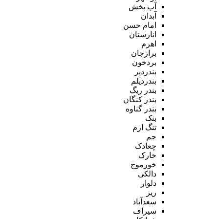
آب پخش
آبدان
امام حسن
انارستان
اهرم
برازجان
بردخون
بندردیر
بندردیلم
بندر ریگ
بندر کنگان
بندر گناوه
بنک
تنگ ارم
جم
چغادک
خارک
خورموج
دالکی
دلوار
ریز
سعدآباد
سیراف