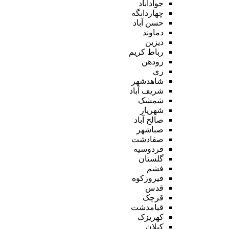
جوادآباد
چهاردانگه
حسن آباد
دماوند
دیزین
رباط کریم
رودهن
ری
شاهدشهر
شریف آباد
شمشک
شهریار
صالح آباد
صباشهر
صفادشت
فردوسیه
گلستان
فشم
فیروزکوه
قدس
قرچک
قیامدشت
کهریزک
کیلان