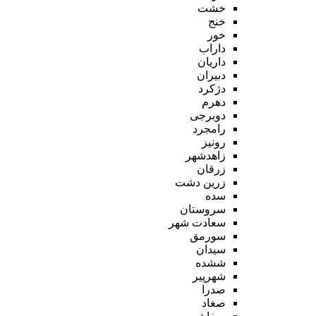
خشت
خنج
خور
داراب
داریان
دبیران
دژکرد
دهرم
دوبرجی
رامجرد
رونیز
زاهدشهر
زرقان
زرین دشت
سده
سروستان
سعادت شهر
سورمق
سیدان
ششده
شهرپیر
صدرا
صغاد