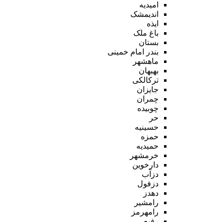
امیدیه
اندیمشک
ایذه
باغ ملک
بستان
بندر امام خمینی
ماهشهر
بهبهان
ترکالکی
جایزان
چمران
چوبیده
حر
حسینیه
حمزه
حمیدیه
خرمشهر
دارخوین
دزآب
دزفول
دهدز
رامشیر
رامهرمز
رفیع