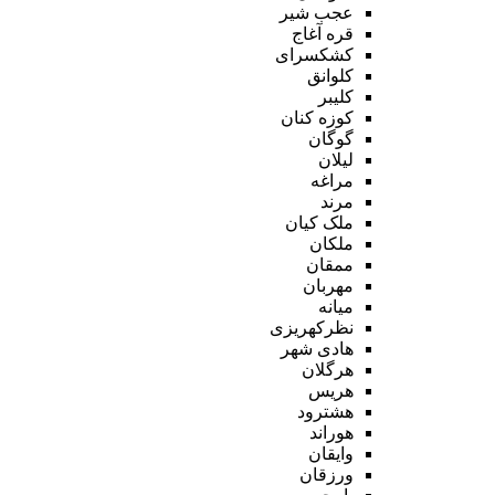
عجب شیر
قره آغاج
کشکسرای
کلوانق
کلیبر
کوزه کنان
گوگان
لیلان
مراغه
مرند
ملک کیان
ملکان
ممقان
مهربان
میانه
نظرکهریزی
هادی شهر
هرگلان
هریس
هشترود
هوراند
وایقان
ورزقان