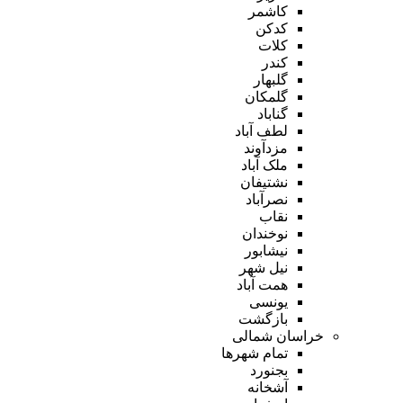
کاشمر
کدکن
کلات
کندر
گلبهار
گلمکان
گناباد
لطف آباد
مزدآوند
ملک آباد
نشتیفان
نصرآباد
نقاب
نوخندان
نیشابور
نیل شهر
همت آباد
یونسی
بازگشت
خراسان شمالی
تمام شهر‌ها
بجنورد
آشخانه