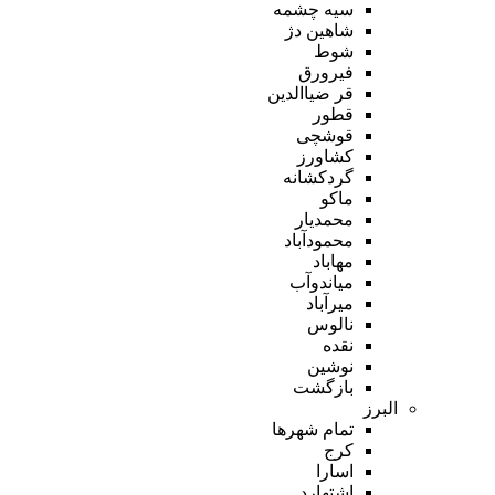
سیه چشمه
شاهین دژ
شوط
فیرورق
قر ضیاالدین
قطور
قوشچی
کشاورز
گردکشانه
ماکو
محمدیار
محمودآباد
مهاباد
میاندوآب
میرآباد
نالوس
نقده
نوشین
بازگشت
البرز
تمام شهر‌ها
کرج
اسارا
اشتهارد