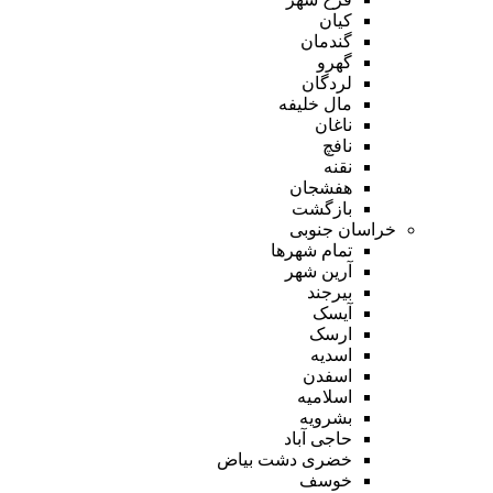
کیان
گندمان
گهرو
لردگان
مال خلیفه
ناغان
نافچ
نقنه
هفشجان
بازگشت
خراسان جنوبی
تمام شهر‌ها
آرین شهر
بیرجند
آیسک
ارسک
اسدیه
اسفدن
اسلامیه
بشرویه
حاجی آباد
خضری دشت بیاض
خوسف