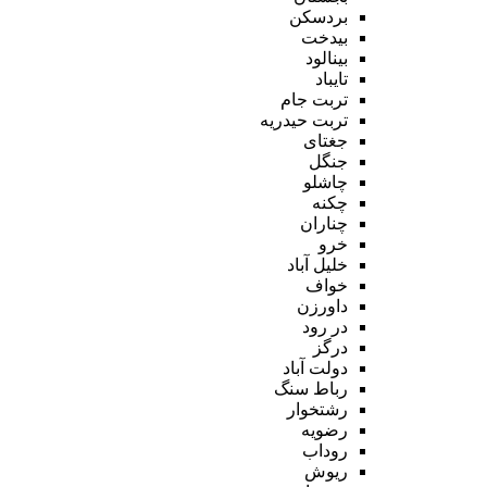
بردسکن
بیدخت
بینالود
تایباد
تربت جام
تربت حیدریه
جغتای
جنگل
چاشلو
چکنه
چناران
خرو
خلیل آباد
خواف
داورزن
در رود
درگز
دولت آباد
رباط سنگ
رشتخوار
رضویه
روداب
ریوش