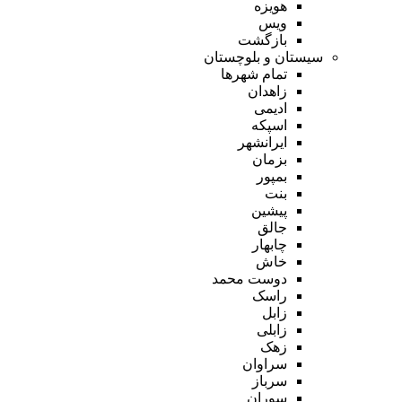
هویزه
ویس
بازگشت
سیستان و بلوچستان
تمام شهر‌ها
زاهدان
ادیمی
اسپکه
ایرانشهر
بزمان
بمپور
بنت
پیشین
جالق
چابهار
خاش
دوست محمد
راسک
زابل
زابلی
زهک
سراوان
سرباز
سوران