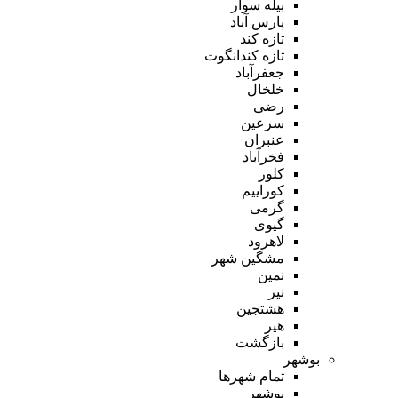
بیله سوار
پارس آباد
تازه کند
تازه کندانگوت
جعفرآباد
خلخال
رضی
سرعین
عنبران
فخرآباد
کلور
کوراییم
گرمی
گیوی
لاهرود
مشگین شهر
نمین
نیر
هشتجین
هیر
بازگشت
بوشهر
تمام شهر‌ها
بوشهر