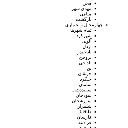
مجن
مهدی شهر
میامی
بازگشت
چهارمحال و بختیاری
تمام شهر‌ها
شهرکرد
آلونی
اردل
باباحیدر
بروجن
بلداجی
بن
جونقان
چلگرد
سامان
سفیددشت
سودجان
سورشجان
شلمزار
طاقانک
فارسان
فرادبنه
فرخ شهر