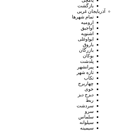
یامچی
بازگشت
آذربایجان غربی
تمام شهر‌ها
ارومیه
آواجیق
اشنویه
ایواوغلی
باروق
بازرگان
بوکان
پلدشت
پیرانشهر
تازه شهر
تکاب
چهاربرج
خوی
دیزج دیز
ربط
سردشت
سرو
سلماس
سیلوانه
سیمینه