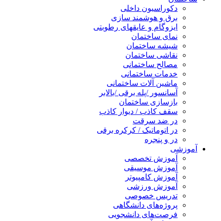
دکوراسیون داخلی
برق و هوشمند سازی
ایزوگام و عایقهای رطوبتی
نمای ساختمان
شیشه ساختمان
نقاشی ساختمان
مصالح ساختمانی
خدمات ساختمانی
ماشین آلات ساختمانی
آسانسور /پله برقی /بالابر
بازسازی ساختمان
سقف کاذب / دیوار کاذب
در ضد سرقت
در اتوماتیک / کرکره برقی
در و پنجره
آموزشی
آموزش تخصصی
آموزش موسیقی
آموزش کامپیوتر
آموزش ورزشی
تدریس خصوصی
پروژه‌های دانشگاهی
فرصت‌های دانشجویی