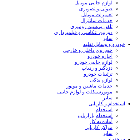
لوازم جانبی موبایل
صوتی و تصویری
تعمیرات موبایل
خدمات سانترال
تلفن بی‌سیم رومیزی
دوربین عکاسی و فیلمبرداری
سایر
خودرو و وسایل نقلیه
خودروی داخلی و خارجی
اجاره خودرو
لوازم جانبی خودرو
دزدگیر و ردیاب
تزئینات خودرو
لوازم یدکی
خدمات ماشین و موتور
موتورسیکلت و لوازم جانبی
سایر
استخدام و کاریابی
استخدام
استخدام بازاریاب
آماده به کار
مراکز کاریابی
سایر
ساختمان