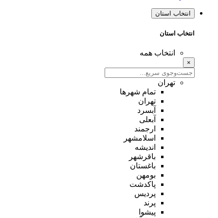
انتخاب استان
انتخاب استان
انتخاب همه
×
تهران
تمام شهر‌ها
تهران
آبسرد
آبعلی
ارجمند
اسلامشهر
اندیشه
باقرشهر
باغستان
بومهن
پاکدشت
پردیس
پرند
پیشوا