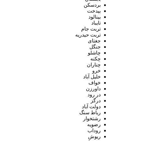
بردسکن
بیدخت
بینالود
تایباد
تربت جام
تربت حیدریه
جغتای
جنگل
چاشلو
چکنه
چناران
خرو
خلیل آباد
خواف
داورزن
در رود
درگز
دولت آباد
رباط سنگ
رشتخوار
رضویه
روداب
ریوش