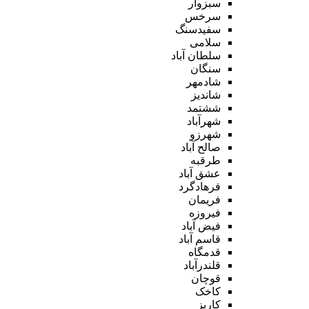
سبزوار
سرخس
سفیدسنگ
سلامی
سلطان آباد
سنگان
شادمهر
شاندیز
ششتمد
شهرآباد
شهرزو
صالح آباد
طرقبه
عشق آباد
فرهادگرد
فریمان
فیروزه
فیض آباد
قاسم آباد
قدمگاه
قلندرآباد
قوچان
کاخک
کاریز