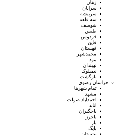
زهان
سرایان
سربیشه
سه قلعه
شوسف
طبس
فردوس
قاین
قهستان
محمدشهر
مود
نهبندان
نیمبلوک
بازگشت
خراسان رضوی
تمام شهر‌ها
مشهد
احمدآباد صولت
انابد
باجگیران
باخرز
بار
بایگ
بجستان