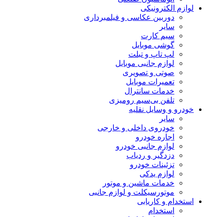
لوازم الکترونیکی
دوربین عکاسی و فیلمبرداری
سایر
سیم کارت
گوشی موبایل
لپ تاپ و تبلت
لوازم جانبی موبایل
صوتی و تصویری
تعمیرات موبایل
خدمات سانترال
تلفن بی‌سیم رومیزی
خودرو و وسایل نقلیه
سایر
خودروی داخلی و خارجی
اجاره خودرو
لوازم جانبی خودرو
دزدگیر و ردیاب
تزئینات خودرو
لوازم یدکی
خدمات ماشین و موتور
موتورسیکلت و لوازم جانبی
استخدام و کاریابی
استخدام