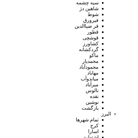
سیه چشمه
شاهین دژ
شوط
فیرورق
قر ضیاالدین
قطور
قوشچی
کشاورز
گردکشانه
ماکو
محمدیار
محمودآباد
مهاباد
میاندوآب
میرآباد
نالوس
نقده
نوشین
بازگشت
البرز
تمام شهر‌ها
کرج
اسارا
اشتهارد