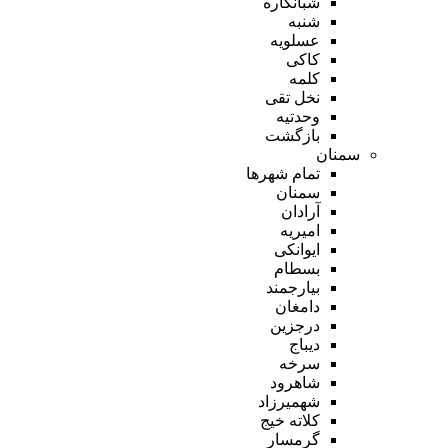
شبانکاره
شنبه
عسلویه
کاکی
کلمه
نخل تقی
وحدتیه
بازگشت
سمنان
تمام شهر‌ها
سمنان
آرادان
امیریه
ایوانکی
بسطام
بیارجمند
دامغان
درجزین
دیباج
سرخه
شاهرود
شهمیرزاد
کلاته خیج
گرمسار