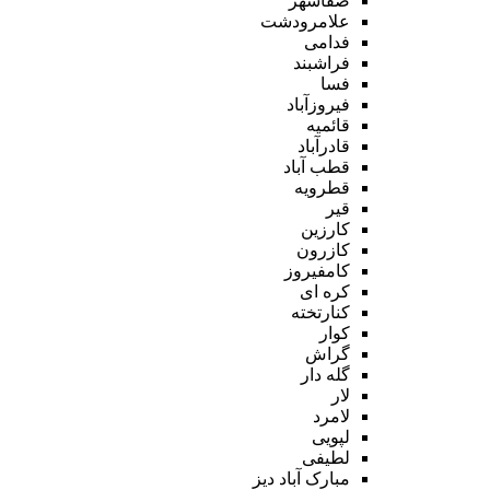
صفاشهر
علامرودشت
فدامی
فراشبند
فسا
فیروزآباد
قائمیه
قادرآباد
قطب آباد
قطرویه
قیر
کارزین
کازرون
کامفیروز
کره ای
کنارتخته
کوار
گراش
گله دار
لار
لامرد
لپویی
لطیفی
مبارک آباد دیز