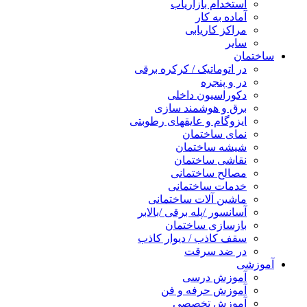
استخدام بازاریاب
آماده به کار
مراکز کاریابی
سایر
ساختمان
در اتوماتیک / کرکره برقی
در و پنجره
دکوراسیون داخلی
برق و هوشمند سازی
ایزوگام و عایقهای رطوبتی
نمای ساختمان
شیشه ساختمان
نقاشی ساختمان
مصالح ساختمانی
خدمات ساختمانی
ماشین آلات ساختمانی
آسانسور /پله برقی /بالابر
بازسازی ساختمان
سقف کاذب / دیوار کاذب
در ضد سرقت
آموزشی
آموزش درسی
آموزش حرفه و فن
آموزش تخصصی