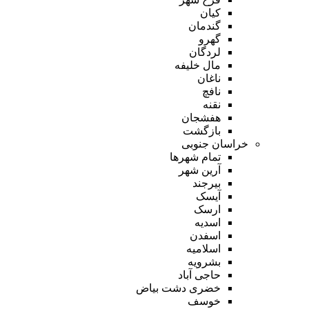
کیان
گندمان
گهرو
لردگان
مال خلیفه
ناغان
نافچ
نقنه
هفشجان
بازگشت
خراسان جنوبی
تمام شهر‌ها
آرین شهر
بیرجند
آیسک
ارسک
اسدیه
اسفدن
اسلامیه
بشرویه
حاجی آباد
خضری دشت بیاض
خوسف