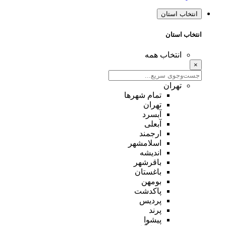
انتخاب استان
انتخاب استان
انتخاب همه
×
تهران
تمام شهر‌ها
تهران
آبسرد
آبعلی
ارجمند
اسلامشهر
اندیشه
باقرشهر
باغستان
بومهن
پاکدشت
پردیس
پرند
پیشوا