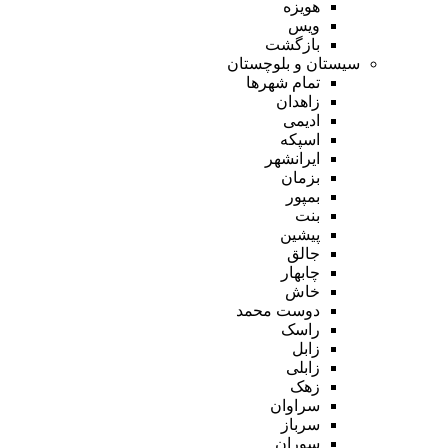
هویزه
ویس
بازگشت
سیستان و بلوچستان
تمام شهر‌ها
زاهدان
ادیمی
اسپکه
ایرانشهر
بزمان
بمپور
بنت
پیشین
جالق
چابهار
خاش
دوست محمد
راسک
زابل
زابلی
زهک
سراوان
سرباز
سوران