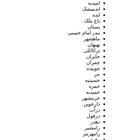
امیدیه
اندیمشک
ایذه
باغ ملک
بستان
بندر امام خمینی
ماهشهر
بهبهان
ترکالکی
جایزان
چمران
چوبیده
حر
حسینیه
حمزه
حمیدیه
خرمشهر
دارخوین
دزآب
دزفول
دهدز
رامشیر
رامهرمز
رفیع