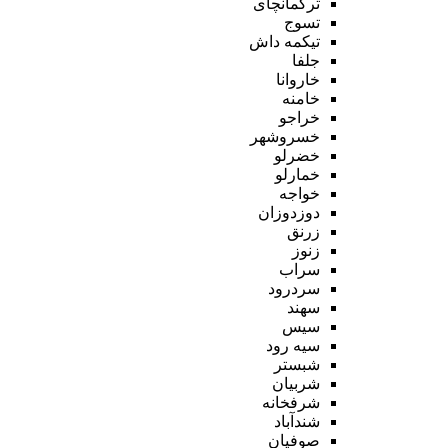
ترکمانچای
تسوج
تیکمه داش
جلفا
خاروانا
خامنه
خراجو
خسروشهر
خضرلو
خمارلو
خواجه
دوزدوزان
زرنق
زنوز
سراب
سردرود
سهند
سیس
سیه رود
شبستر
شربیان
شرفخانه
شندآباد
صوفیان