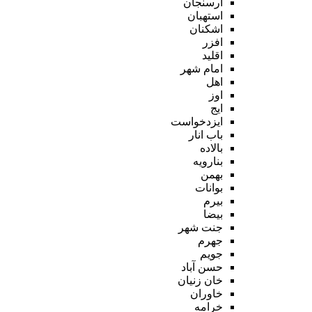
ارسنجان
استهبان
اشکنان
افزر
اقلید
امام شهر
اهل
اوز
ایج
ایزدخواست
باب انار
بالاده
بنارویه
بهمن
بوانات
بیرم
بیضا
جنت شهر
جهرم
جویم
حسن آباد
خان زنیان
خاوران
خرامه