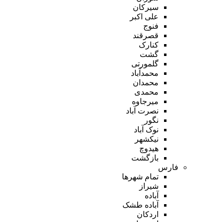
سیرکان
علی اکبر
فنوج
قصرقند
کنارک
گشت
گلمورتی
محمدآباد
محمدان
محمدی
میرجاوه
نصرت آباد
نگور
نوک آباد
نیکشهر
هیدوچ
بازگشت
فارس
تمام شهر‌ها
شیراز
آباده
آباده طشک
اردکان