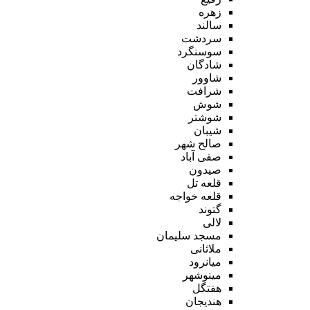
زهره
سالند
سردشت
سوسنگرد
شادگان
شاوور
شرافت
شوش
شوشتر
شیبان
صالح شهر
صفی آباد
صیدون
قلعه تل
قلعه خواجه
گتوند
لالی
مسجد سلیمان
ملاثانی
میانرود
مینوشهر
هفتگل
هندیجان