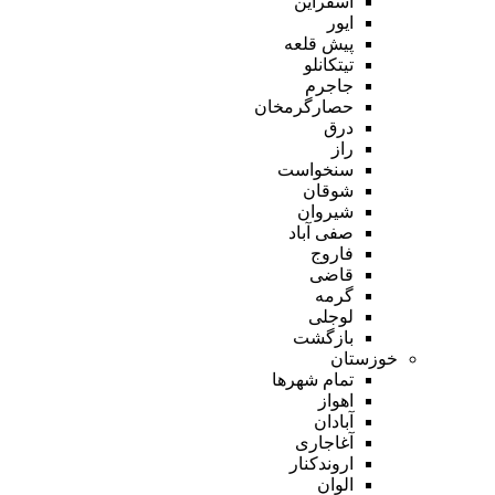
اسفراین
ایور
پیش قلعه
تیتکانلو
جاجرم
حصارگرمخان
درق
راز
سنخواست
شوقان
شیروان
صفی آباد
فاروج
قاضی
گرمه
لوجلی
بازگشت
خوزستان
تمام شهر‌ها
اهواز
آبادان
آغاجاری
اروندکنار
الوان