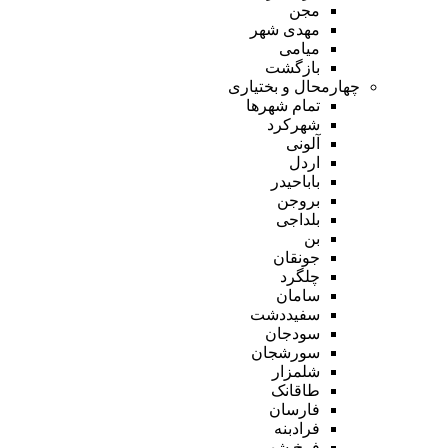
مجن
مهدی شهر
میامی
بازگشت
چهارمحال و بختیاری
تمام شهر‌ها
شهرکرد
آلونی
اردل
باباحیدر
بروجن
بلداجی
بن
جونقان
چلگرد
سامان
سفیددشت
سودجان
سورشجان
شلمزار
طاقانک
فارسان
فرادبنه
فرخ شهر