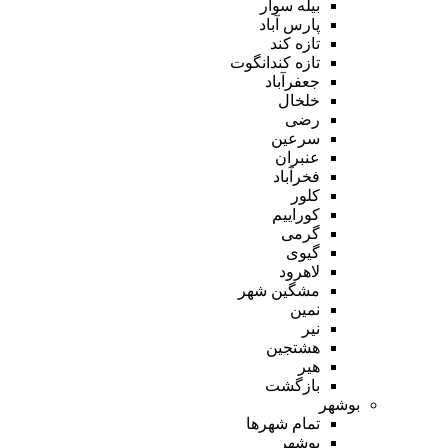
بیله سوار
پارس آباد
تازه کند
تازه کندانگوت
جعفرآباد
خلخال
رضی
سرعین
عنبران
فخرآباد
کلور
کوراییم
گرمی
گیوی
لاهرود
مشگین شهر
نمین
نیر
هشتجین
هیر
بازگشت
بوشهر
تمام شهر‌ها
بوشهر