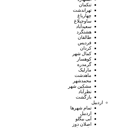
تنکمان
تهراندشت
چهارباغ
ساوجبلاغ
سعیدآباد
هشتگرد
طالقان
فردیس
کردان
کمال شهر
کوهسار
گرمدره
مارلیک
ماهدشت
محمدشهر
مشکین شهر
نظرآباد
بازگشت
اردبیل
تمام شهر‌ها
اردبیل
آبی بیگلو
اصلان دوز