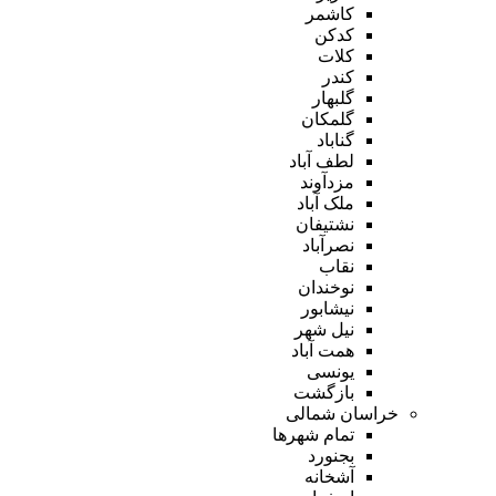
کاشمر
کدکن
کلات
کندر
گلبهار
گلمکان
گناباد
لطف آباد
مزدآوند
ملک آباد
نشتیفان
نصرآباد
نقاب
نوخندان
نیشابور
نیل شهر
همت آباد
یونسی
بازگشت
خراسان شمالی
تمام شهر‌ها
بجنورد
آشخانه