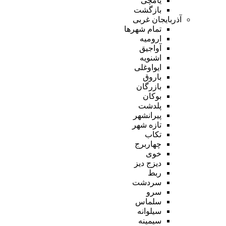
یامچی
بازگشت
آذربایجان غربی
تمام شهر‌ها
ارومیه
آواجیق
اشنویه
ایواوغلی
باروق
بازرگان
بوکان
پلدشت
پیرانشهر
تازه شهر
تکاب
چهاربرج
خوی
دیزج دیز
ربط
سردشت
سرو
سلماس
سیلوانه
سیمینه