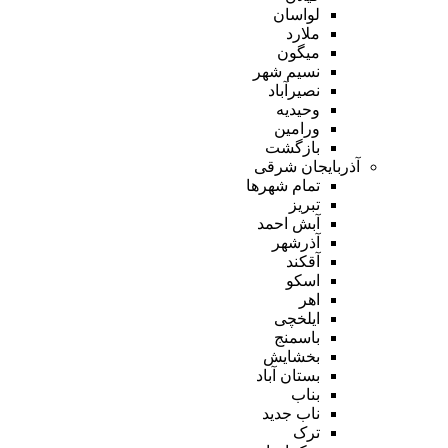
لواسان
ملارد
میگون
نسیم شهر
نصیرآباد
وحیدیه
ورامین
بازگشت
آذربایجان شرقی
تمام شهر‌ها
تبریز
آبش احمد
آذرشهر
آقکند
اسکو
اهر
ایلخچی
باسمنج
بخشایش
بستان آباد
بناب
ناب جدید
ترک