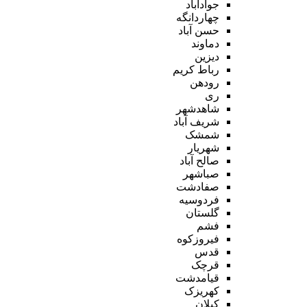
جوادآباد
چهاردانگه
حسن آباد
دماوند
دیزین
رباط کریم
رودهن
ری
شاهدشهر
شریف آباد
شمشک
شهریار
صالح آباد
صباشهر
صفادشت
فردوسیه
گلستان
فشم
فیروزکوه
قدس
قرچک
قیامدشت
کهریزک
کیلان