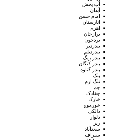
آب پخش
آبدان
امام حسن
انارستان
اهرم
برازجان
بردخون
بندردیر
بندردیلم
بندر ریگ
بندر کنگان
بندر گناوه
بنک
تنگ ارم
جم
چغادک
خارک
خورموج
دالکی
دلوار
ریز
سعدآباد
سیراف