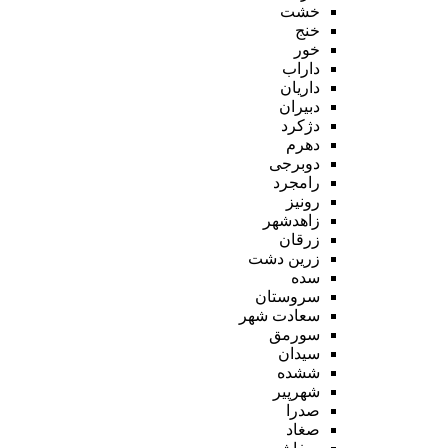
خشت
خنج
خور
داراب
داریان
دبیران
دژکرد
دهرم
دوبرجی
رامجرد
رونیز
زاهدشهر
زرقان
زرین دشت
سده
سروستان
سعادت شهر
سورمق
سیدان
ششده
شهرپیر
صدرا
صغاد