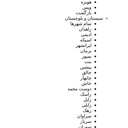
هویزه
ویس
بازگشت
سیستان و بلوچستان
تمام شهر‌ها
زاهدان
ادیمی
اسپکه
ایرانشهر
بزمان
بمپور
بنت
پیشین
جالق
چابهار
خاش
دوست محمد
راسک
زابل
زابلی
زهک
سراوان
سرباز
سوران