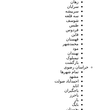
زهان
سرایان
سربیشه
سه قلعه
شوسف
طبس
فردوس
قاین
قهستان
محمدشهر
مود
نهبندان
نیمبلوک
بازگشت
خراسان رضوی
تمام شهر‌ها
مشهد
احمدآباد صولت
انابد
باجگیران
باخرز
بار
بایگ
بجستان