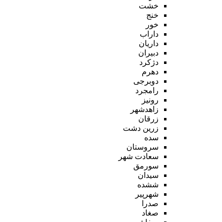
خشت
خنج
خور
داراب
داریان
دبیران
دژکرد
دهرم
دوبرجی
رامجرد
رونیز
زاهدشهر
زرقان
زرین دشت
سده
سروستان
سعادت شهر
سورمق
سیدان
ششده
شهرپیر
صدرا
صغاد