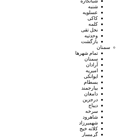
شبانکاره
شنبه
عسلویه
کاکی
کلمه
نخل تقی
وحدتیه
بازگشت
سمنان
تمام شهر‌ها
سمنان
آرادان
امیریه
ایوانکی
بسطام
بیارجمند
دامغان
درجزین
دیباج
سرخه
شاهرود
شهمیرزاد
کلاته خیج
گرمسار