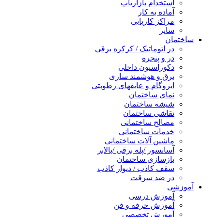
استخدام بازاریاب
آماده به کار
مراکز کاریابی
سایر
ساختمان
در اتوماتیک / کرکره برقی
در و پنجره
دکوراسیون داخلی
برق و هوشمند سازی
ایزوگام و عایقهای رطوبتی
نمای ساختمان
شیشه ساختمان
نقاشی ساختمان
مصالح ساختمانی
خدمات ساختمانی
ماشین آلات ساختمانی
آسانسور /پله برقی /بالابر
بازسازی ساختمان
سقف کاذب / دیوار کاذب
در ضد سرقت
آموزشی
آموزش درسی
آموزش حرفه و فن
آموزش تخصصی