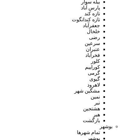
بیله سوار
پارس آباد
تازه کند
تازه کندانگوت
جعفرآباد
خلخال
رضی
سرعین
عنبران
فخرآباد
کلور
کوراییم
گرمی
گیوی
لاهرود
مشگین شهر
نمین
نیر
هشتجین
هیر
بازگشت
بوشهر
تمام شهر‌ها
بوشهر