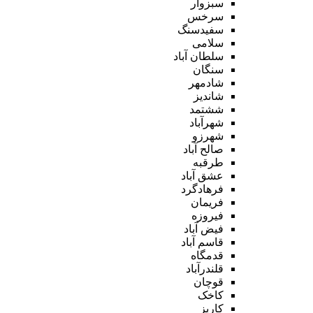
سبزوار
سرخس
سفیدسنگ
سلامی
سلطان آباد
سنگان
شادمهر
شاندیز
ششتمد
شهرآباد
شهرزو
صالح آباد
طرقبه
عشق آباد
فرهادگرد
فریمان
فیروزه
فیض آباد
قاسم آباد
قدمگاه
قلندرآباد
قوچان
کاخک
کاریز