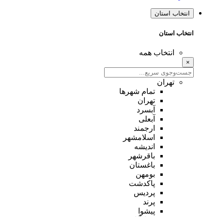
انتخاب استان
انتخاب استان
انتخاب همه
×
تهران
تمام شهر‌ها
تهران
آبسرد
آبعلی
ارجمند
اسلامشهر
اندیشه
باقرشهر
باغستان
بومهن
پاکدشت
پردیس
پرند
پیشوا