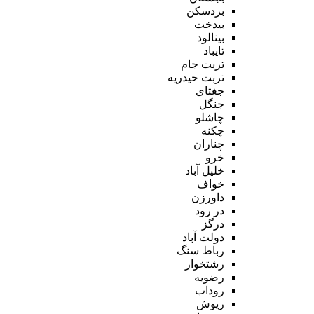
بردسکن
بیدخت
بینالود
تایباد
تربت جام
تربت حیدریه
جغتای
جنگل
چاشلو
چکنه
چناران
خرو
خلیل آباد
خواف
داورزن
در رود
درگز
دولت آباد
رباط سنگ
رشتخوار
رضویه
روداب
ریوش