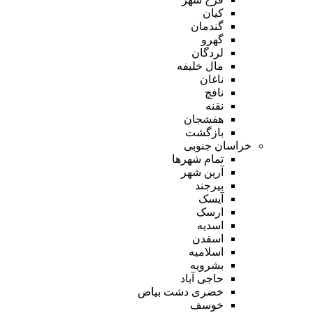
کیان
گندمان
گهرو
لردگان
مال خلیفه
ناغان
نافچ
نقنه
هفشجان
بازگشت
خراسان جنوبی
تمام شهر‌ها
آرین شهر
بیرجند
آیسک
ارسک
اسدیه
اسفدن
اسلامیه
بشرویه
حاجی آباد
خضری دشت بیاض
خوسف