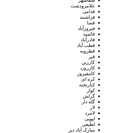
صفاشهر
علامرودشت
فدامی
فراشبند
فسا
فیروزآباد
قائمیه
قادرآباد
قطب آباد
قطرویه
قیر
کارزین
کازرون
کامفیروز
کره ای
کنارتخته
کوار
گراش
گله دار
لار
لامرد
لپویی
لطیفی
مبارک آباد دیز