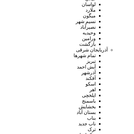
لواسان
ملارد
میگون
نسیم شهر
نصیرآباد
وحیدیه
ورامین
بازگشت
آذربایجان شرقی
تمام شهر‌ها
تبریز
آبش احمد
آذرشهر
آقکند
اسکو
اهر
ایلخچی
باسمنج
بخشایش
بستان آباد
بناب
ناب جدید
ترک