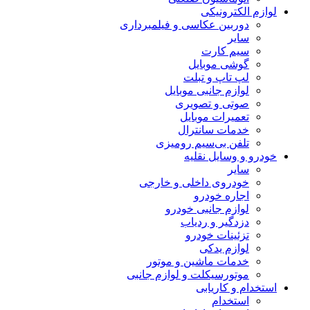
لوازم الکترونیکی
دوربین عکاسی و فیلمبرداری
سایر
سیم کارت
گوشی موبایل
لپ تاپ و تبلت
لوازم جانبی موبایل
صوتی و تصویری
تعمیرات موبایل
خدمات سانترال
تلفن بی‌سیم رومیزی
خودرو و وسایل نقلیه
سایر
خودروی داخلی و خارجی
اجاره خودرو
لوازم جانبی خودرو
دزدگیر و ردیاب
تزئینات خودرو
لوازم یدکی
خدمات ماشین و موتور
موتورسیکلت و لوازم جانبی
استخدام و کاریابی
استخدام