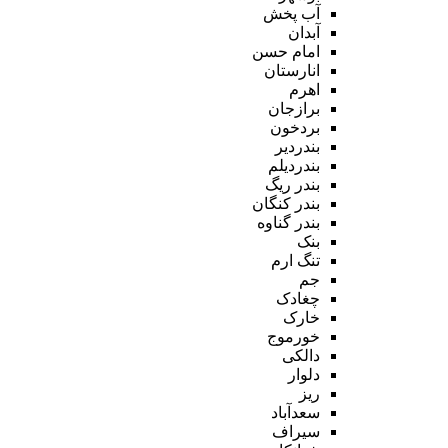
آب پخش
آبدان
امام حسن
انارستان
اهرم
برازجان
بردخون
بندردیر
بندردیلم
بندر ریگ
بندر کنگان
بندر گناوه
بنک
تنگ ارم
جم
چغادک
خارک
خورموج
دالکی
دلوار
ریز
سعدآباد
سیراف