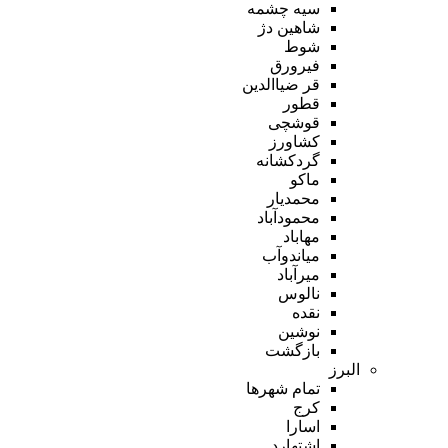
سیه چشمه
شاهین دژ
شوط
فیرورق
قر ضیاالدین
قطور
قوشچی
کشاورز
گردکشانه
ماکو
محمدیار
محمودآباد
مهاباد
میاندوآب
میرآباد
نالوس
نقده
نوشین
بازگشت
البرز
تمام شهر‌ها
کرج
اسارا
اشتهارد