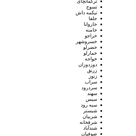
ترکمانچای
تسوج
تیکمه داش
جلفا
خاروانا
خامنه
خراجو
خسروشهر
خضرلو
خمارلو
خواجه
دوزدوزان
زرنق
زنوز
سراب
سردرود
سهند
سیس
سیه رود
شبستر
شربیان
شرفخانه
شندآباد
صوفیان