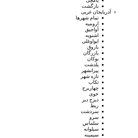
یامچی
بازگشت
آذربایجان غربی
تمام شهر‌ها
ارومیه
آواجیق
اشنویه
ایواوغلی
باروق
بازرگان
بوکان
پلدشت
پیرانشهر
تازه شهر
تکاب
چهاربرج
خوی
دیزج دیز
ربط
سردشت
سرو
سلماس
سیلوانه
سیمینه