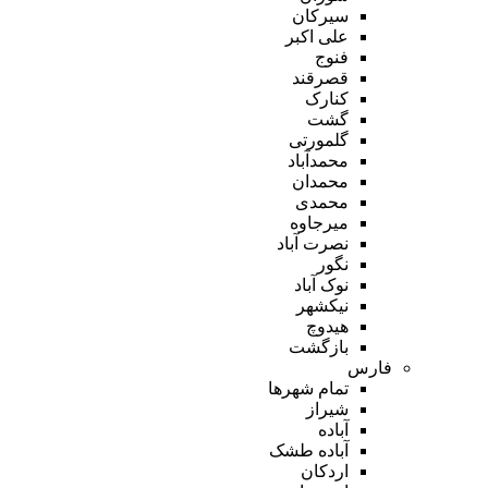
سیرکان
علی اکبر
فنوج
قصرقند
کنارک
گشت
گلمورتی
محمدآباد
محمدان
محمدی
میرجاوه
نصرت آباد
نگور
نوک آباد
نیکشهر
هیدوچ
بازگشت
فارس
تمام شهر‌ها
شیراز
آباده
آباده طشک
اردکان