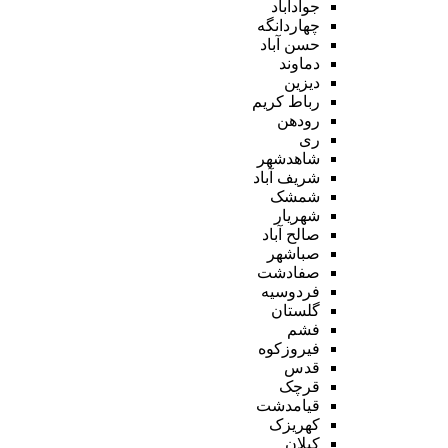
جوادآباد
چهاردانگه
حسن آباد
دماوند
دیزین
رباط کریم
رودهن
ری
شاهدشهر
شریف آباد
شمشک
شهریار
صالح آباد
صباشهر
صفادشت
فردوسیه
گلستان
فشم
فیروزکوه
قدس
قرچک
قیامدشت
کهریزک
کیلان