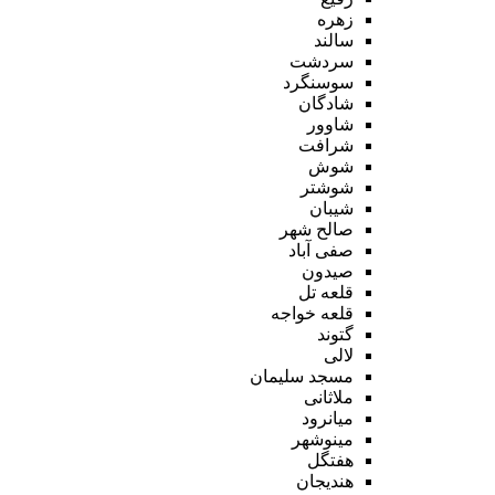
زهره
سالند
سردشت
سوسنگرد
شادگان
شاوور
شرافت
شوش
شوشتر
شیبان
صالح شهر
صفی آباد
صیدون
قلعه تل
قلعه خواجه
گتوند
لالی
مسجد سلیمان
ملاثانی
میانرود
مینوشهر
هفتگل
هندیجان