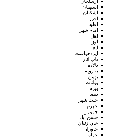
ارسنجان
استهبان
اشکنان
افزر
اقلید
امام شهر
اهل
اوز
ایج
ایزدخواست
باب انار
بالاده
بنارویه
بهمن
بوانات
بیرم
بیضا
جنت شهر
جهرم
جویم
حسن آباد
خان زنیان
خاوران
خرامه