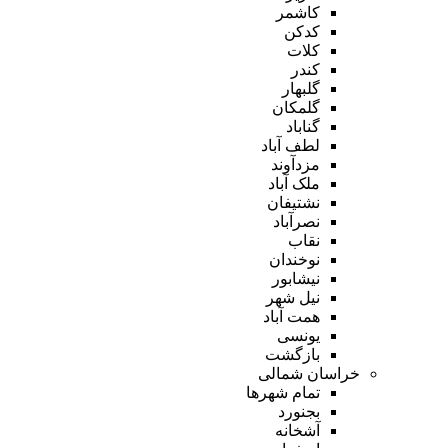
کاشمر
کدکن
کلات
کندر
گلبهار
گلمکان
گناباد
لطف آباد
مزدآوند
ملک آباد
نشتیفان
نصرآباد
نقاب
نوخندان
نیشابور
نیل شهر
همت آباد
یونسی
بازگشت
خراسان شمالی
تمام شهر‌ها
بجنورد
آشخانه