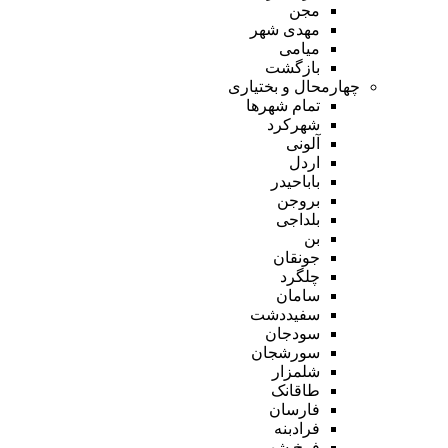
مجن
مهدی شهر
میامی
بازگشت
چهارمحال و بختیاری
تمام شهر‌ها
شهرکرد
آلونی
اردل
باباحیدر
بروجن
بلداجی
بن
جونقان
چلگرد
سامان
سفیددشت
سودجان
سورشجان
شلمزار
طاقانک
فارسان
فرادبنه
فرخ شهر