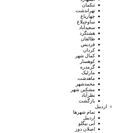
تنکمان
تهراندشت
چهارباغ
ساوجبلاغ
سعیدآباد
هشتگرد
طالقان
فردیس
کردان
کمال شهر
کوهسار
گرمدره
مارلیک
ماهدشت
محمدشهر
مشکین شهر
نظرآباد
بازگشت
اردبیل
تمام شهر‌ها
اردبیل
آبی بیگلو
اصلان دوز