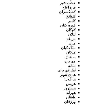
عجب شیر
قره آغاج
کشکسرای
کلوانق
کلیبر
کوزه کنان
گوگان
لیلان
مراغه
مرند
ملک کیان
ملکان
ممقان
مهربان
میانه
نظرکهریزی
هادی شهر
هرگلان
هریس
هشترود
هوراند
وایقان
ورزقان