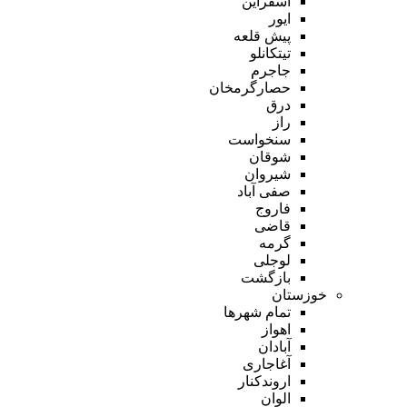
اسفراین
ایور
پیش قلعه
تیتکانلو
جاجرم
حصارگرمخان
درق
راز
سنخواست
شوقان
شیروان
صفی آباد
فاروج
قاضی
گرمه
لوجلی
بازگشت
خوزستان
تمام شهر‌ها
اهواز
آبادان
آغاجاری
اروندکنار
الوان