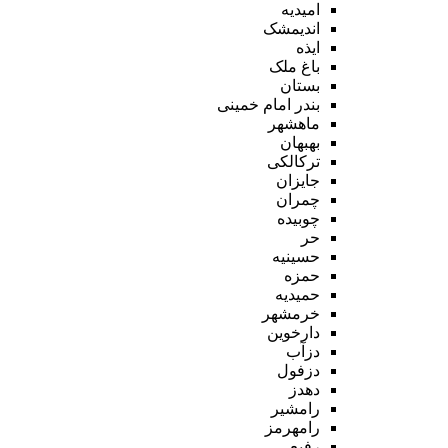
امیدیه
اندیمشک
ایذه
باغ ملک
بستان
بندر امام خمینی
ماهشهر
بهبهان
ترکالکی
جایزان
چمران
چوبیده
حر
حسینیه
حمزه
حمیدیه
خرمشهر
دارخوین
دزآب
دزفول
دهدز
رامشیر
رامهرمز
رفیع