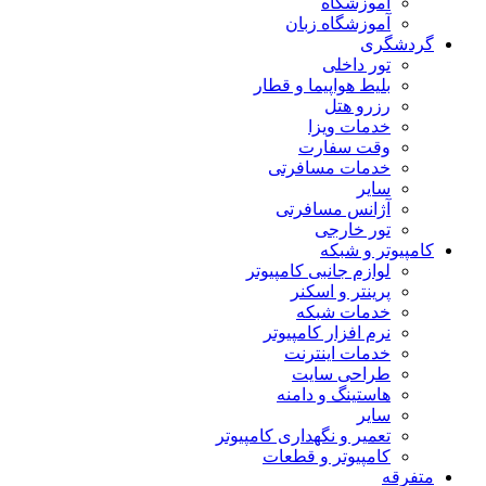
آموزشگاه
آموزشگاه زبان
گردشگری
تور داخلی
بلیط هواپیما و قطار
رزرو هتل
خدمات ویزا
وقت سفارت
خدمات مسافرتی
سایر
آژانس مسافرتی
تور خارجی
کامپیوتر و شبکه
لوازم جانبی کامپیوتر
پرینتر و اسکنر
خدمات شبکه
نرم افزار کامپیوتر
خدمات اینترنت
طراحی سایت
هاستینگ و دامنه
سایر
تعمیر و نگهداری کامپیوتر
کامپیوتر و قطعات
متفرقه