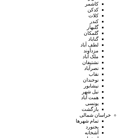
کاشمر
کدکن
کلات
کندر
گلبهار
گلمکان
گناباد
لطف آباد
مزدآوند
ملک آباد
نشتیفان
نصرآباد
نقاب
نوخندان
نیشابور
نیل شهر
همت آباد
یونسی
بازگشت
خراسان شمالی
تمام شهر‌ها
بجنورد
آشخانه