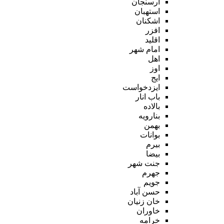
ارسنجان
استهبان
اشکنان
افزر
اقلید
امام شهر
اهل
اوز
ایج
ایزدخواست
باب انار
بالاده
بنارویه
بهمن
بوانات
بیرم
بیضا
جنت شهر
جهرم
جویم
حسن آباد
خان زنیان
خاوران
خرامه