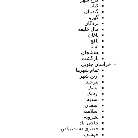
کیان
گندمان
گهرو
لردگان
مال خلیفه
ناغان
نافچ
نقنه
هفشجان
بازگشت
خراسان جنوبی
تمام شهر‌ها
آرین شهر
بیرجند
آیسک
ارسک
اسدیه
اسفدن
اسلامیه
بشرویه
حاجی آباد
خضری دشت بیاض
خوسف