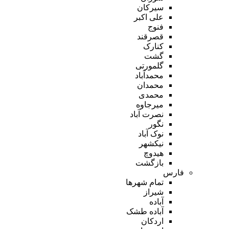
سیرکان
علی اکبر
فنوج
قصرقند
کنارک
گشت
گلمورتی
محمدآباد
محمدان
محمدی
میرجاوه
نصرت آباد
نگور
نوک آباد
نیکشهر
هیدوچ
بازگشت
فارس
تمام شهر‌ها
شیراز
آباده
آباده طشک
اردکان