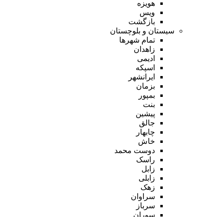
هویزه
ویس
بازگشت
سیستان و بلوچستان
تمام شهر‌ها
زاهدان
ادیمی
اسپکه
ایرانشهر
بزمان
بمپور
بنت
پیشین
جالق
چابهار
خاش
دوست محمد
راسک
زابل
زابلی
زهک
سراوان
سرباز
سوران