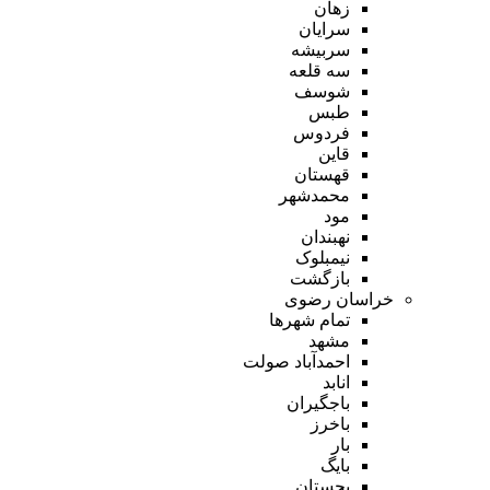
زهان
سرایان
سربیشه
سه قلعه
شوسف
طبس
فردوس
قاین
قهستان
محمدشهر
مود
نهبندان
نیمبلوک
بازگشت
خراسان رضوی
تمام شهر‌ها
مشهد
احمدآباد صولت
انابد
باجگیران
باخرز
بار
بایگ
بجستان