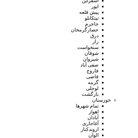
اسفراین
ایور
پیش قلعه
تیتکانلو
جاجرم
حصارگرمخان
درق
راز
سنخواست
شوقان
شیروان
صفی آباد
فاروج
قاضی
گرمه
لوجلی
بازگشت
خوزستان
تمام شهر‌ها
اهواز
آبادان
آغاجاری
اروندکنار
الوان