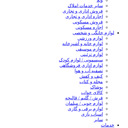
ویلا
سایر خدمات املاک
فروش اداری و تجاری
اجاره اداری و تجاری
فروش مسکونی
اجاره مسکونی
لوازم خانگی و شخصی
لوازم ورزشی
لوازم خانه و آشپزخانه
لوازم موسیقی
لوازم تزئینی
سیسمونی / لوازم کودک
لوازم اداری فروشگاهی
تصفیه آب و هوا
کیف و کفش
مجله و کتاب
پوشاک
کالای خواب
فرش / گلیم / قالیچه
لوازم چوبی / مبلمان
لوازم برقی و گازی
اسباب بازی
سایر
خدمات