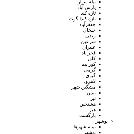
بیله سوار
پارس آباد
تازه کند
تازه کندانگوت
جعفرآباد
خلخال
رضی
سرعین
عنبران
فخرآباد
کلور
کوراییم
گرمی
گیوی
لاهرود
مشگین شهر
نمین
نیر
هشتجین
هیر
بازگشت
بوشهر
تمام شهر‌ها
بوشهر