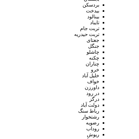
بردسکن
بیدخت
بینالود
تایباد
تربت جام
تربت حیدریه
جغتای
جنگل
چاشلو
چکنه
چناران
خرو
خلیل آباد
خواف
داورزن
در رود
درگز
دولت آباد
رباط سنگ
رشتخوار
رضویه
روداب
ریوش