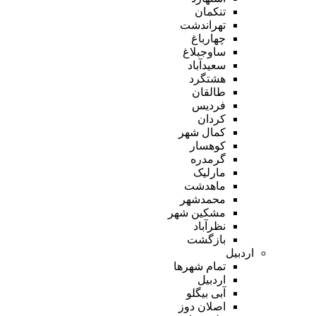
تنکمان
تهراندشت
چهارباغ
ساوجبلاغ
سعیدآباد
هشتگرد
طالقان
فردیس
کردان
کمال شهر
کوهسار
گرمدره
مارلیک
ماهدشت
محمدشهر
مشکین شهر
نظرآباد
بازگشت
اردبیل
تمام شهر‌ها
اردبیل
آبی بیگلو
اصلان دوز