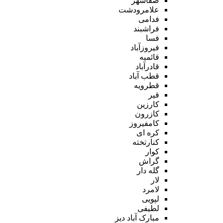
صفاشهر
علامرودشت
فدامی
فراشبند
فسا
فیروزآباد
قائمیه
قادرآباد
قطب آباد
قطرویه
قیر
کارزین
کازرون
کامفیروز
کره ای
کنارتخته
کوار
گراش
گله دار
لار
لامرد
لپویی
لطیفی
مبارک آباد دیز