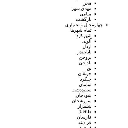
مجن
مهدی شهر
میامی
بازگشت
چهارمحال و بختیاری
تمام شهر‌ها
شهرکرد
آلونی
اردل
باباحیدر
بروجن
بلداجی
بن
جونقان
چلگرد
سامان
سفیددشت
سودجان
سورشجان
شلمزار
طاقانک
فارسان
فرادبنه
فرخ شهر