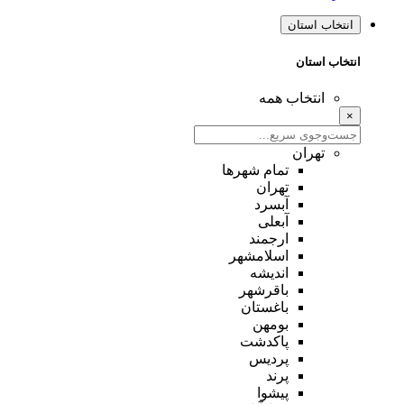
انتخاب استان
انتخاب استان
انتخاب همه
×
تهران
تمام شهر‌ها
تهران
آبسرد
آبعلی
ارجمند
اسلامشهر
اندیشه
باقرشهر
باغستان
بومهن
پاکدشت
پردیس
پرند
پیشوا