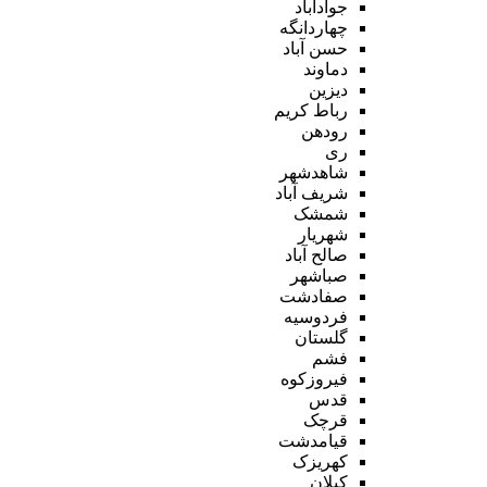
جوادآباد
چهاردانگه
حسن آباد
دماوند
دیزین
رباط کریم
رودهن
ری
شاهدشهر
شریف آباد
شمشک
شهریار
صالح آباد
صباشهر
صفادشت
فردوسیه
گلستان
فشم
فیروزکوه
قدس
قرچک
قیامدشت
کهریزک
کیلان