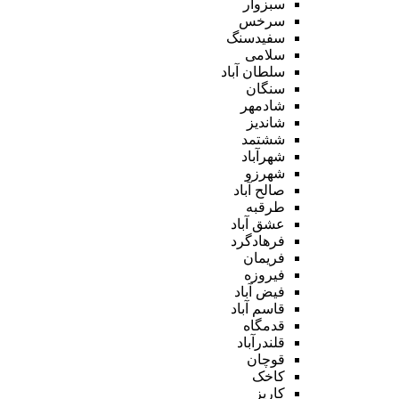
سبزوار
سرخس
سفیدسنگ
سلامی
سلطان آباد
سنگان
شادمهر
شاندیز
ششتمد
شهرآباد
شهرزو
صالح آباد
طرقبه
عشق آباد
فرهادگرد
فریمان
فیروزه
فیض آباد
قاسم آباد
قدمگاه
قلندرآباد
قوچان
کاخک
کاریز