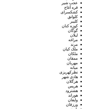
عجب شیر
قره آغاج
کشکسرای
کلوانق
کلیبر
کوزه کنان
گوگان
لیلان
مراغه
مرند
ملک کیان
ملکان
ممقان
مهربان
میانه
نظرکهریزی
هادی شهر
هرگلان
هریس
هشترود
هوراند
وایقان
ورزقان