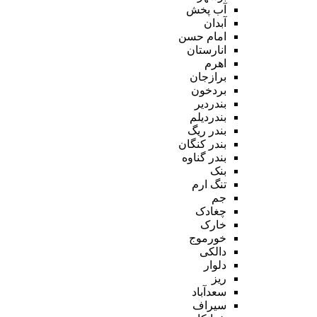
آب پخش
آبدان
امام حسن
انارستان
اهرم
برازجان
بردخون
بندردیر
بندردیلم
بندر ریگ
بندر کنگان
بندر گناوه
بنک
تنگ ارم
جم
چغادک
خارک
خورموج
دالکی
دلوار
ریز
سعدآباد
سیراف