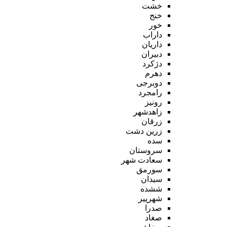
خشت
خنج
خور
داراب
داریان
دبیران
دژکرد
دهرم
دوبرجی
رامجرد
رونیز
زاهدشهر
زرقان
زرین دشت
سده
سروستان
سعادت شهر
سورمق
سیدان
ششده
شهرپیر
صدرا
صغاد