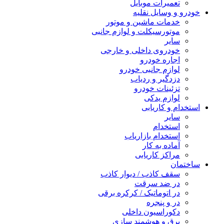
تعمیرات موبایل
خودرو و وسایل نقلیه
خدمات ماشین و موتور
موتورسیکلت و لوازم جانبی
سایر
خودروی داخلی و خارجی
اجاره خودرو
لوازم جانبی خودرو
دزدگیر و ردیاب
تزئینات خودرو
لوازم یدکی
استخدام و کاریابی
سایر
استخدام
استخدام بازاریاب
آماده به کار
مراکز کاریابی
ساختمان
سقف کاذب / دیوار کاذب
در ضد سرقت
در اتوماتیک / کرکره برقی
در و پنجره
دکوراسیون داخلی
برق و هوشمند سازی