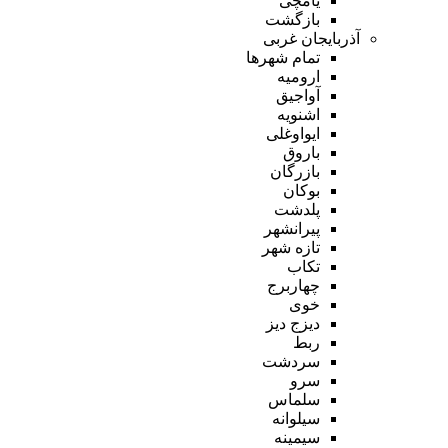
یامچی
بازگشت
آذربایجان غربی
تمام شهر‌ها
ارومیه
آواجیق
اشنویه
ایواوغلی
باروق
بازرگان
بوکان
پلدشت
پیرانشهر
تازه شهر
تکاب
چهاربرج
خوی
دیزج دیز
ربط
سردشت
سرو
سلماس
سیلوانه
سیمینه