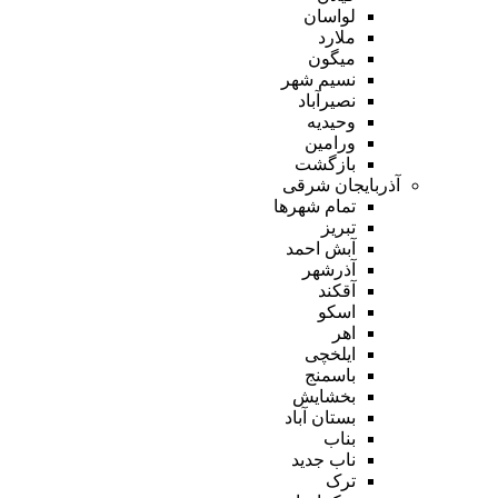
لواسان
ملارد
میگون
نسیم شهر
نصیرآباد
وحیدیه
ورامین
بازگشت
آذربایجان شرقی
تمام شهر‌ها
تبریز
آبش احمد
آذرشهر
آقکند
اسکو
اهر
ایلخچی
باسمنج
بخشایش
بستان آباد
بناب
ناب جدید
ترک