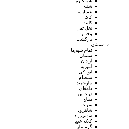
شبانکاره
شنبه
عسلویه
کاکی
کلمه
نخل تقی
وحدتیه
بازگشت
سمنان
تمام شهر‌ها
سمنان
آرادان
امیریه
ایوانکی
بسطام
بیارجمند
دامغان
درجزین
دیباج
سرخه
شاهرود
شهمیرزاد
کلاته خیج
گرمسار