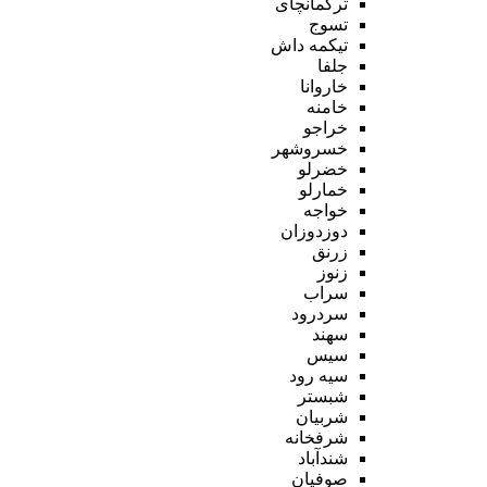
ترکمانچای
تسوج
تیکمه داش
جلفا
خاروانا
خامنه
خراجو
خسروشهر
خضرلو
خمارلو
خواجه
دوزدوزان
زرنق
زنوز
سراب
سردرود
سهند
سیس
سیه رود
شبستر
شربیان
شرفخانه
شندآباد
صوفیان