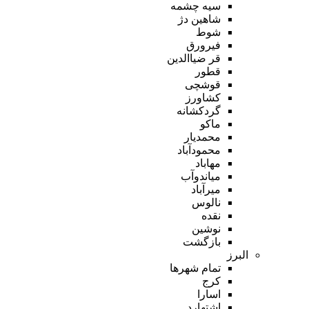
سیه چشمه
شاهین دژ
شوط
فیرورق
قر ضیاالدین
قطور
قوشچی
کشاورز
گردکشانه
ماکو
محمدیار
محمودآباد
مهاباد
میاندوآب
میرآباد
نالوس
نقده
نوشین
بازگشت
البرز
تمام شهر‌ها
کرج
اسارا
اشتهارد