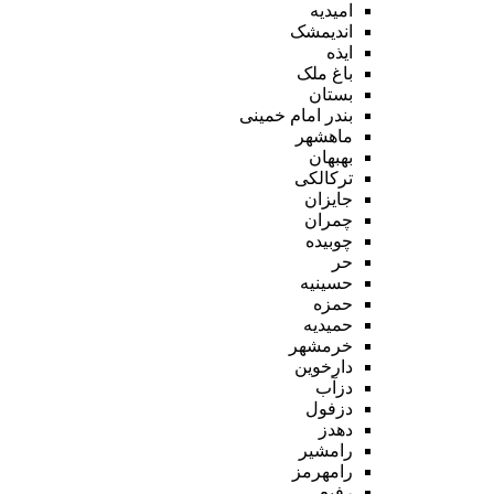
امیدیه
اندیمشک
ایذه
باغ ملک
بستان
بندر امام خمینی
ماهشهر
بهبهان
ترکالکی
جایزان
چمران
چوبیده
حر
حسینیه
حمزه
حمیدیه
خرمشهر
دارخوین
دزآب
دزفول
دهدز
رامشیر
رامهرمز
رفیع