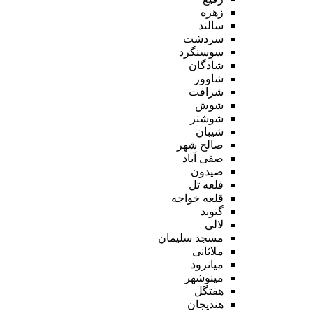
زهره
سالند
سردشت
سوسنگرد
شادگان
شاوور
شرافت
شوش
شوشتر
شیبان
صالح شهر
صفی آباد
صیدون
قلعه تل
قلعه خواجه
گتوند
لالی
مسجد سلیمان
ملاثانی
میانرود
مینوشهر
هفتگل
هندیجان