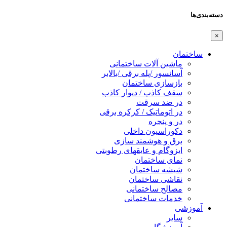
دسته‌بندی‌ها
×
ساختمان
ماشین آلات ساختمانی
آسانسور /پله برقی /بالابر
بازسازی ساختمان
سقف کاذب / دیوار کاذب
در ضد سرقت
در اتوماتیک / کرکره برقی
در و پنجره
دکوراسیون داخلی
برق و هوشمند سازی
ایزوگام و عایقهای رطوبتی
نمای ساختمان
شیشه ساختمان
نقاشی ساختمان
مصالح ساختمانی
خدمات ساختمانی
آموزشی
سایر