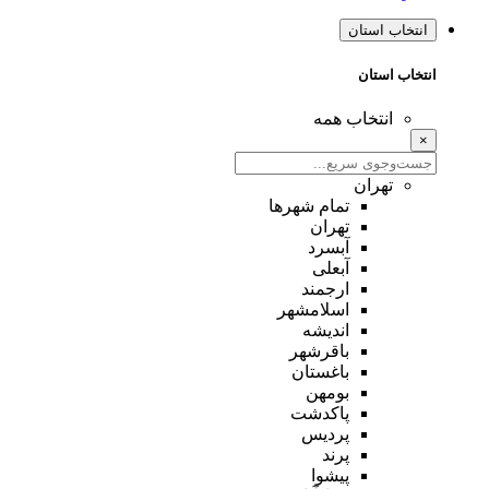
انتخاب استان
انتخاب استان
انتخاب همه
×
تهران
تمام شهر‌ها
تهران
آبسرد
آبعلی
ارجمند
اسلامشهر
اندیشه
باقرشهر
باغستان
بومهن
پاکدشت
پردیس
پرند
پیشوا