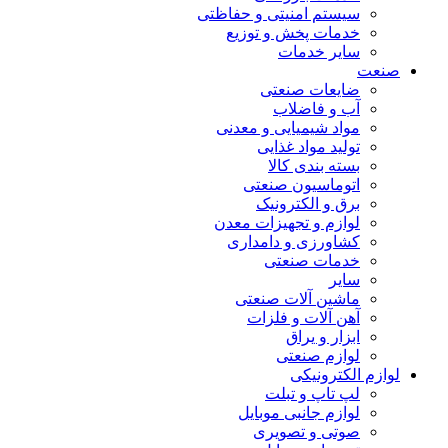
سیستم امنیتی و حفاظتی
خدمات پخش و توزیع
سایر خدمات
صنعت
ضایعات صنعتی
آب و فاضلاب
مواد شیمیایی و معدنی
تولید مواد غذایی
بسته بندی کالا
اتوماسیون صنعتی
برق و الکترونیک
لوازم و تجهیزات معدن
کشاورزی و دامداری
خدمات صنعتی
سایر
ماشین آلات صنعتی
آهن آلات و فلزات
ابزار و یراق
لوازم صنعتی
لوازم الکترونیکی
لپ تاپ و تبلت
لوازم جانبی موبایل
صوتی و تصویری