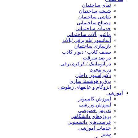
نمای ساختمان
شیشه ساختمان
نقاشی ساختمان
مصالح ساختمانی
خدمات ساختمانی
ماشین آلات ساختمانی
آسانسور /پله برقی /بالابر
بازسازی ساختمان
سقف کاذب / دیوار کاذب
در ضد سرقت
در اتوماتیک / کرکره برقی
در و پنجره
دکوراسیون داخلی
برق و هوشمند سازی
ایزوگام و عایقهای رطوبتی
آموزشی
آموزش کامپیوتر
آموزش ورزشی
تدریس خصوصی
پروژه‌های دانشگاهی
فرصت‌های دانشجویی
خدمات آموزشی
سایر