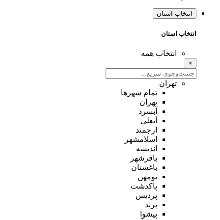
انتخاب استان
انتخاب استان
انتخاب همه
×
تهران
تمام شهر‌ها
تهران
آبسرد
آبعلی
ارجمند
اسلامشهر
اندیشه
باقرشهر
باغستان
بومهن
پاکدشت
پردیس
پرند
پیشوا