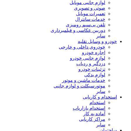
لوازم جانبی موبایل
صوتی و تصویری
تعمیرات موبایل
خدمات سانترال
تلفن بی‌سیم رومیزی
دوربین عکاسی و فیلمبرداری
سایر
خودرو و وسایل نقلیه
خودروی داخلی و خارجی
اجاره خودرو
لوازم جانبی خودرو
دزدگیر و ردیاب
تزئینات خودرو
لوازم یدکی
خدمات ماشین و موتور
موتورسیکلت و لوازم جانبی
سایر
استخدام و کاریابی
استخدام
استخدام بازاریاب
آماده به کار
مراکز کاریابی
سایر
ساختمان