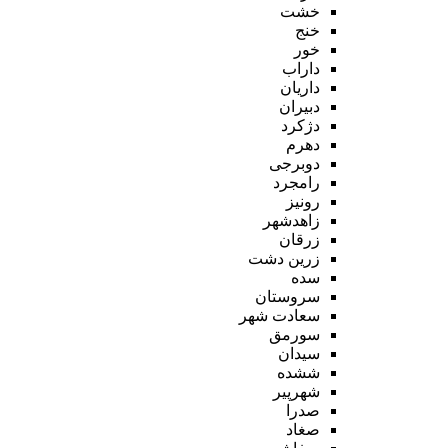
خشت
خنج
خور
داراب
داریان
دبیران
دژکرد
دهرم
دوبرجی
رامجرد
رونیز
زاهدشهر
زرقان
زرین دشت
سده
سروستان
سعادت شهر
سورمق
سیدان
ششده
شهرپیر
صدرا
صغاد