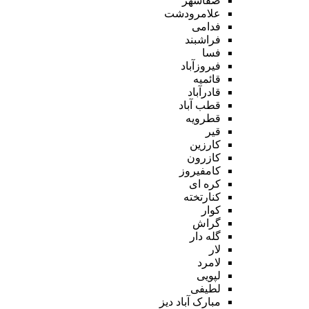
صفاشهر
علامرودشت
فدامی
فراشبند
فسا
فیروزآباد
قائمیه
قادرآباد
قطب آباد
قطرویه
قیر
کارزین
کازرون
کامفیروز
کره ای
کنارتخته
کوار
گراش
گله دار
لار
لامرد
لپویی
لطیفی
مبارک آباد دیز