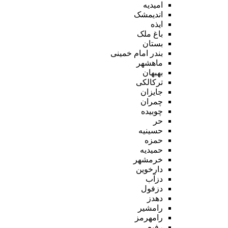
امیدیه
اندیمشک
ایذه
باغ ملک
بستان
بندر امام خمینی
ماهشهر
بهبهان
ترکالکی
جایزان
چمران
چوبیده
حر
حسینیه
حمزه
حمیدیه
خرمشهر
دارخوین
دزآب
دزفول
دهدز
رامشیر
رامهرمز
رفیع