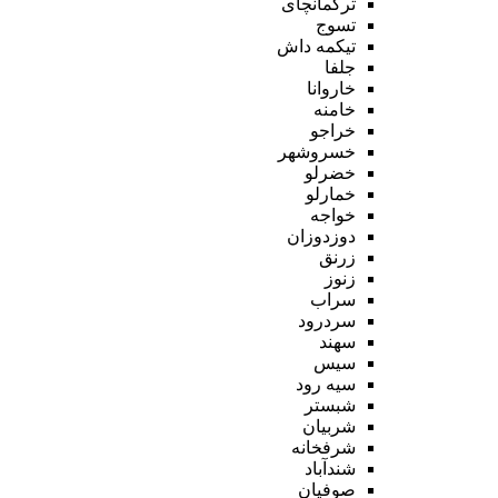
ترکمانچای
تسوج
تیکمه داش
جلفا
خاروانا
خامنه
خراجو
خسروشهر
خضرلو
خمارلو
خواجه
دوزدوزان
زرنق
زنوز
سراب
سردرود
سهند
سیس
سیه رود
شبستر
شربیان
شرفخانه
شندآباد
صوفیان