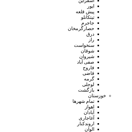
اسفراین
ایور
پیش قلعه
تیتکانلو
جاجرم
حصارگرمخان
درق
راز
سنخواست
شوقان
شیروان
صفی آباد
فاروج
قاضی
گرمه
لوجلی
بازگشت
خوزستان
تمام شهر‌ها
اهواز
آبادان
آغاجاری
اروندکنار
الوان