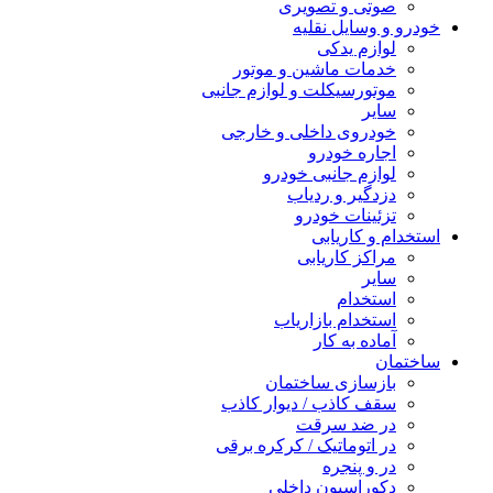
صوتی و تصویری
خودرو و وسایل نقلیه
لوازم یدکی
خدمات ماشین و موتور
موتورسیکلت و لوازم جانبی
سایر
خودروی داخلی و خارجی
اجاره خودرو
لوازم جانبی خودرو
دزدگیر و ردیاب
تزئینات خودرو
استخدام و کاریابی
مراکز کاریابی
سایر
استخدام
استخدام بازاریاب
آماده به کار
ساختمان
بازسازی ساختمان
سقف کاذب / دیوار کاذب
در ضد سرقت
در اتوماتیک / کرکره برقی
در و پنجره
دکوراسیون داخلی