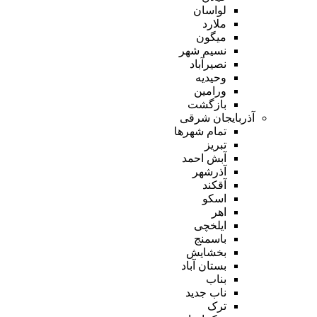
لواسان
ملارد
میگون
نسیم شهر
نصیرآباد
وحیدیه
ورامین
بازگشت
آذربایجان شرقی
تمام شهر‌ها
تبریز
آبش احمد
آذرشهر
آقکند
اسکو
اهر
ایلخچی
باسمنج
بخشایش
بستان آباد
بناب
ناب جدید
ترک