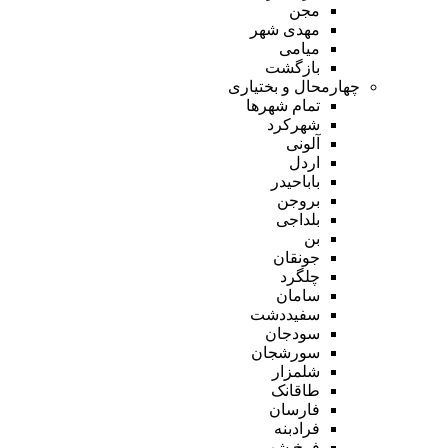
مجن
مهدی شهر
میامی
بازگشت
چهارمحال و بختیاری
تمام شهر‌ها
شهرکرد
آلونی
اردل
باباحیدر
بروجن
بلداجی
بن
جونقان
چلگرد
سامان
سفیددشت
سودجان
سورشجان
شلمزار
طاقانک
فارسان
فرادبنه
فرخ شهر