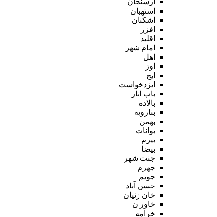
ارسنجان
استهبان
اشکنان
افزر
اقلید
امام شهر
اهل
اوز
ایج
ایزدخواست
باب انار
بالاده
بنارویه
بهمن
بوانات
بیرم
بیضا
جنت شهر
جهرم
جویم
حسن آباد
خان زنیان
خاوران
خرامه