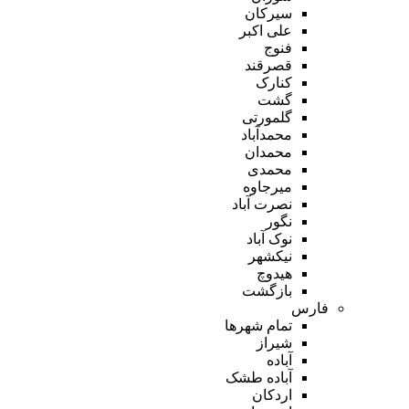
سیرکان
علی اکبر
فنوج
قصرقند
کنارک
گشت
گلمورتی
محمدآباد
محمدان
محمدی
میرجاوه
نصرت آباد
نگور
نوک آباد
نیکشهر
هیدوچ
بازگشت
فارس
تمام شهر‌ها
شیراز
آباده
آباده طشک
اردکان