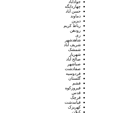
جوادآباد
چهاردانگه
حسن آباد
دماوند
دیزین
رباط کریم
رودهن
ری
شاهدشهر
شریف آباد
شمشک
شهریار
صالح آباد
صباشهر
صفادشت
فردوسیه
گلستان
فشم
فیروزکوه
قدس
قرچک
قیامدشت
کهریزک
کیلان