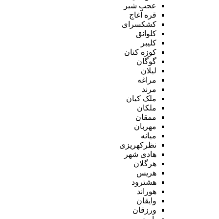
عجب شیر
قره آغاج
کشکسرای
کلوانق
کلیبر
کوزه کنان
گوگان
لیلان
مراغه
مرند
ملک کیان
ملکان
ممقان
مهربان
میانه
نظرکهریزی
هادی شهر
هرگلان
هریس
هشترود
هوراند
وایقان
ورزقان