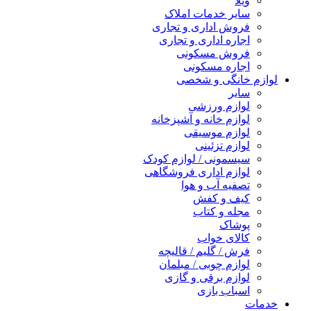
ویلا
سایر خدمات املاک
فروش اداری و تجاری
اجاره اداری و تجاری
فروش مسکونی
اجاره مسکونی
لوازم خانگی و شخصی
سایر
لوازم ورزشی
لوازم خانه و آشپزخانه
لوازم موسیقی
لوازم تزئینی
سیسمونی / لوازم کودک
لوازم اداری فروشگاهی
تصفیه آب و هوا
کیف و کفش
مجله و کتاب
پوشاک
کالای خواب
فرش / گلیم / قالیچه
لوازم چوبی / مبلمان
لوازم برقی و گازی
اسباب بازی
خدمات