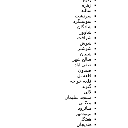
زهره
سالند
سردشت
سوسنگرد
شادگان
شاوور
شرافت
شوش
شوشتر
شیبان
صالح شهر
صفی آباد
صیدون
قلعه تل
قلعه خواجه
گتوند
لالی
مسجد سلیمان
ملاثانی
میانرود
مینوشهر
هفتگل
هندیجان