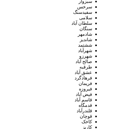
سبزوار
سرخس
سفیدسنگ
سلامی
سلطان آباد
سنگان
شادمهر
شاندیز
ششتمد
شهرآباد
شهرزو
صالح آباد
طرقبه
عشق آباد
فرهادگرد
فریمان
فیروزه
فیض آباد
قاسم آباد
قدمگاه
قلندرآباد
قوچان
کاخک
کاریز