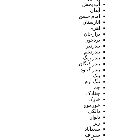
آب پخش
آبدان
امام حسن
انارستان
اهرم
برازجان
بردخون
بندردیر
بندردیلم
بندر ریگ
بندر کنگان
بندر گناوه
بنک
تنگ ارم
جم
چغادک
خارک
خورموج
دالکی
دلوار
ریز
سعدآباد
سیراف