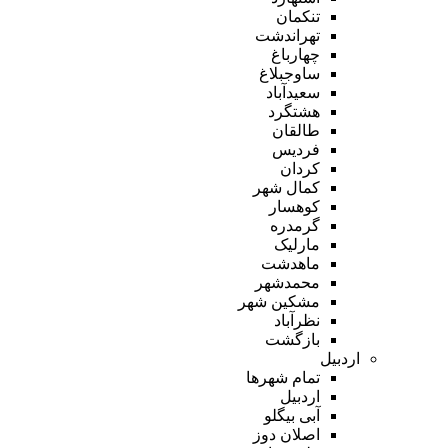
تنکمان
تهراندشت
چهارباغ
ساوجبلاغ
سعیدآباد
هشتگرد
طالقان
فردیس
کردان
کمال شهر
کوهسار
گرمدره
مارلیک
ماهدشت
محمدشهر
مشکین شهر
نظرآباد
بازگشت
اردبیل
تمام شهر‌ها
اردبیل
آبی بیگلو
اصلان دوز