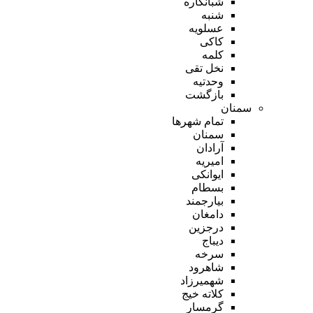
شبانکاره
شنبه
عسلویه
کاکی
کلمه
نخل تقی
وحدتیه
بازگشت
سمنان
تمام شهر‌ها
سمنان
آرادان
امیریه
ایوانکی
بسطام
بیارجمند
دامغان
درجزین
دیباج
سرخه
شاهرود
شهمیرزاد
کلاته خیج
گرمسار