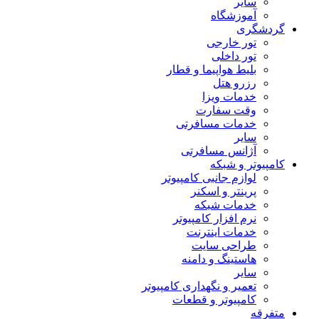
سایر
آموزشگاه
گردشگری
تور خارجی
تور داخلی
بلیط هواپیما و قطار
رزرو هتل
خدمات ویزا
وقت سفارت
خدمات مسافرتی
سایر
آژانس مسافرتی
کامپیوتر و شبکه
لوازم جانبی کامپیوتر
پرینتر و اسکنر
خدمات شبکه
نرم افزار کامپیوتر
خدمات اینترنت
طراحی سایت
هاستینگ و دامنه
سایر
تعمیر و نگهداری کامپیوتر
کامپیوتر و قطعات
متفرقه