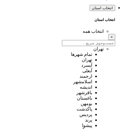
انتخاب استان
انتخاب استان
انتخاب همه
×
تهران
تمام شهر‌ها
تهران
آبسرد
آبعلی
ارجمند
اسلامشهر
اندیشه
باقرشهر
باغستان
بومهن
پاکدشت
پردیس
پرند
پیشوا