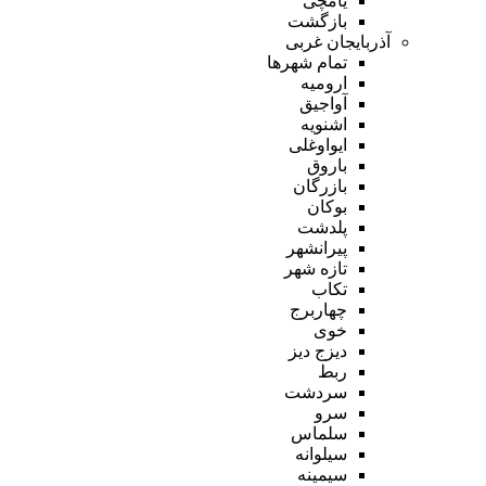
یامچی
بازگشت
آذربایجان غربی
تمام شهر‌ها
ارومیه
آواجیق
اشنویه
ایواوغلی
باروق
بازرگان
بوکان
پلدشت
پیرانشهر
تازه شهر
تکاب
چهاربرج
خوی
دیزج دیز
ربط
سردشت
سرو
سلماس
سیلوانه
سیمینه