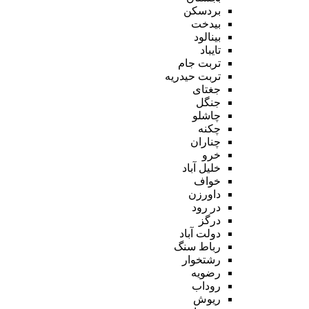
بردسکن
بیدخت
بینالود
تایباد
تربت جام
تربت حیدریه
جغتای
جنگل
چاشلو
چکنه
چناران
خرو
خلیل آباد
خواف
داورزن
در رود
درگز
دولت آباد
رباط سنگ
رشتخوار
رضویه
روداب
ریوش