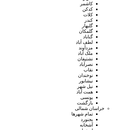
کاشمر
کدکن
کلات
کندر
گلبهار
گلمکان
گناباد
لطف آباد
مزدآوند
ملک آباد
نشتیفان
نصرآباد
نقاب
نوخندان
نیشابور
نیل شهر
همت آباد
یونسی
بازگشت
خراسان شمالی
تمام شهر‌ها
بجنورد
آشخانه