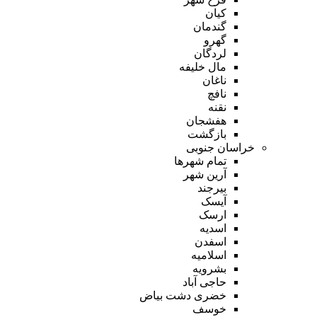
کیان
گندمان
گهرو
لردگان
مال خلیفه
ناغان
نافچ
نقنه
هفشجان
بازگشت
خراسان جنوبی
تمام شهر‌ها
آرین شهر
بیرجند
آیسک
ارسک
اسدیه
اسفدن
اسلامیه
بشرویه
حاجی آباد
خضری دشت بیاض
خوسف