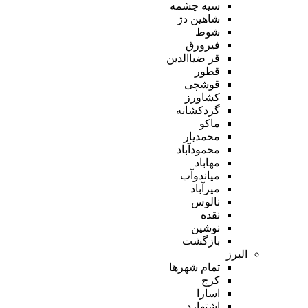
سیه چشمه
شاهین دژ
شوط
فیرورق
قر ضیاالدین
قطور
قوشچی
کشاورز
گردکشانه
ماکو
محمدیار
محمودآباد
مهاباد
میاندوآب
میرآباد
نالوس
نقده
نوشین
بازگشت
البرز
تمام شهر‌ها
کرج
اسارا
اشتهارد