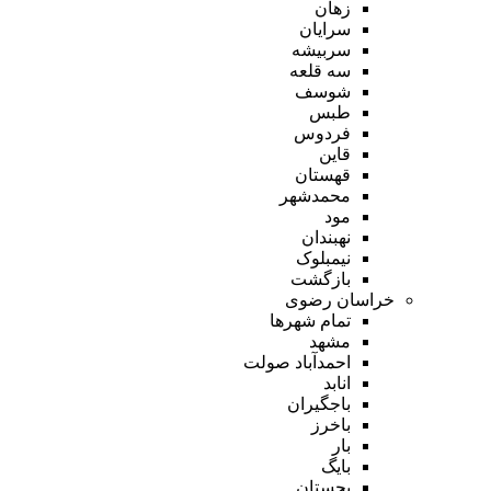
زهان
سرایان
سربیشه
سه قلعه
شوسف
طبس
فردوس
قاین
قهستان
محمدشهر
مود
نهبندان
نیمبلوک
بازگشت
خراسان رضوی
تمام شهر‌ها
مشهد
احمدآباد صولت
انابد
باجگیران
باخرز
بار
بایگ
بجستان