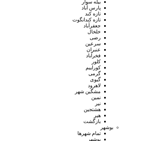
بیله سوار
پارس آباد
تازه کند
تازه کندانگوت
جعفرآباد
خلخال
رضی
سرعین
عنبران
فخرآباد
کلور
کوراییم
گرمی
گیوی
لاهرود
مشگین شهر
نمین
نیر
هشتجین
هیر
بازگشت
بوشهر
تمام شهر‌ها
بوشهر