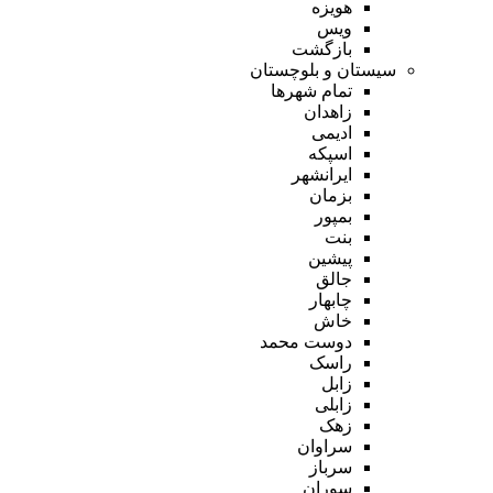
هویزه
ویس
بازگشت
سیستان و بلوچستان
تمام شهر‌ها
زاهدان
ادیمی
اسپکه
ایرانشهر
بزمان
بمپور
بنت
پیشین
جالق
چابهار
خاش
دوست محمد
راسک
زابل
زابلی
زهک
سراوان
سرباز
سوران