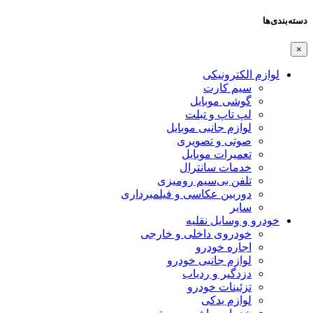
دسته‌بندی‌ها
×
لوازم الکترونیکی
سیم کارت
گوشی موبایل
لپ تاپ و تبلت
لوازم جانبی موبایل
صوتی و تصویری
تعمیرات موبایل
خدمات سانترال
تلفن بی‌سیم رومیزی
دوربین عکاسی و فیلمبرداری
سایر
خودرو و وسایل نقلیه
خودروی داخلی و خارجی
اجاره خودرو
لوازم جانبی خودرو
دزدگیر و ردیاب
تزئینات خودرو
لوازم یدکی