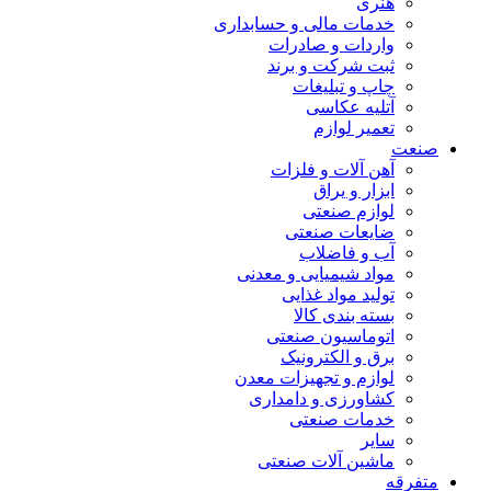
هنری
خدمات مالی و حسابداری
واردات و صادرات
ثبت شرکت و برند
چاپ و تبلیغات
آتلیه عکاسی
تعمیر لوازم
صنعت
آهن آلات و فلزات
ابزار و یراق
لوازم صنعتی
ضایعات صنعتی
آب و فاضلاب
مواد شیمیایی و معدنی
تولید مواد غذایی
بسته بندی کالا
اتوماسیون صنعتی
برق و الکترونیک
لوازم و تجهیزات معدن
کشاورزی و دامداری
خدمات صنعتی
سایر
ماشین آلات صنعتی
متفرقه