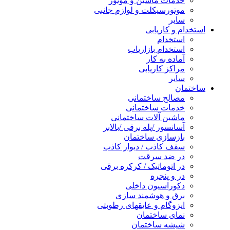
خدمات ماشین و موتور
موتورسیکلت و لوازم جانبی
سایر
استخدام و کاریابی
استخدام
استخدام بازاریاب
آماده به کار
مراکز کاریابی
سایر
ساختمان
مصالح ساختمانی
خدمات ساختمانی
ماشین آلات ساختمانی
آسانسور /پله برقی /بالابر
بازسازی ساختمان
سقف کاذب / دیوار کاذب
در ضد سرقت
در اتوماتیک / کرکره برقی
در و پنجره
دکوراسیون داخلی
برق و هوشمند سازی
ایزوگام و عایقهای رطوبتی
نمای ساختمان
شیشه ساختمان