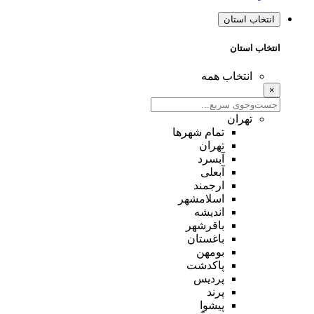
انتخاب استان
انتخاب استان
انتخاب همه
×
تهران
تمام شهر‌ها
تهران
آبسرد
آبعلی
ارجمند
اسلامشهر
اندیشه
باقرشهر
باغستان
بومهن
پاکدشت
پردیس
پرند
پیشوا