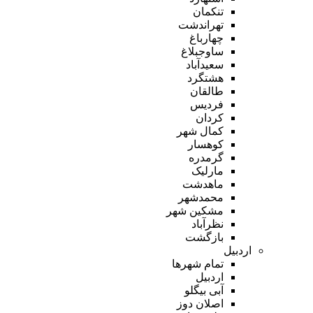
تنکمان
تهراندشت
چهارباغ
ساوجبلاغ
سعیدآباد
هشتگرد
طالقان
فردیس
کردان
کمال شهر
کوهسار
گرمدره
مارلیک
ماهدشت
محمدشهر
مشکین شهر
نظرآباد
بازگشت
اردبیل
تمام شهر‌ها
اردبیل
آبی بیگلو
اصلان دوز