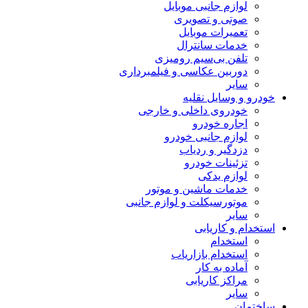
لوازم جانبی موبایل
صوتی و تصویری
تعمیرات موبایل
خدمات سانترال
تلفن بی‌سیم رومیزی
دوربین عکاسی و فیلمبرداری
سایر
خودرو و وسایل نقلیه
خودروی داخلی و خارجی
اجاره خودرو
لوازم جانبی خودرو
دزدگیر و ردیاب
تزئینات خودرو
لوازم یدکی
خدمات ماشین و موتور
موتورسیکلت و لوازم جانبی
سایر
استخدام و کاریابی
استخدام
استخدام بازاریاب
آماده به کار
مراکز کاریابی
سایر
ساختمان