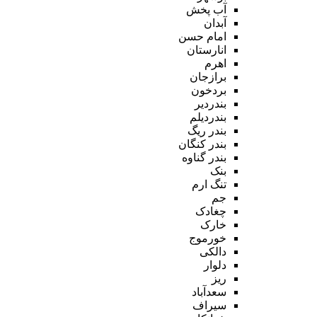
آب پخش
آبدان
امام حسن
انارستان
اهرم
برازجان
بردخون
بندردیر
بندردیلم
بندر ریگ
بندر کنگان
بندر گناوه
بنک
تنگ ارم
جم
چغادک
خارک
خورموج
دالکی
دلوار
ریز
سعدآباد
سیراف