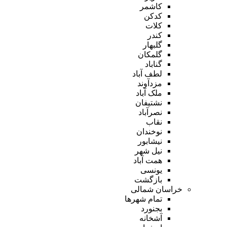
کاشمر
کدکن
کلات
کندر
گلبهار
گلمکان
گناباد
لطف آباد
مزدآوند
ملک آباد
نشتیفان
نصرآباد
نقاب
نوخندان
نیشابور
نیل شهر
همت آباد
یونسی
بازگشت
خراسان شمالی
تمام شهر‌ها
بجنورد
آشخانه