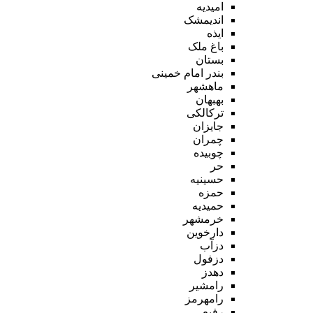
امیدیه
اندیمشک
ایذه
باغ ملک
بستان
بندر امام خمینی
ماهشهر
بهبهان
ترکالکی
جایزان
چمران
چوبیده
حر
حسینیه
حمزه
حمیدیه
خرمشهر
دارخوین
دزآب
دزفول
دهدز
رامشیر
رامهرمز
رفیع