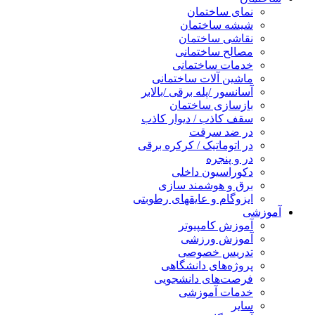
نمای ساختمان
شیشه ساختمان
نقاشی ساختمان
مصالح ساختمانی
خدمات ساختمانی
ماشین آلات ساختمانی
آسانسور /پله برقی /بالابر
بازسازی ساختمان
سقف کاذب / دیوار کاذب
در ضد سرقت
در اتوماتیک / کرکره برقی
در و پنجره
دکوراسیون داخلی
برق و هوشمند سازی
ایزوگام و عایقهای رطوبتی
آموزشی
آموزش کامپیوتر
آموزش ورزشی
تدریس خصوصی
پروژه‌های دانشگاهی
فرصت‌های دانشجویی
خدمات آموزشی
سایر