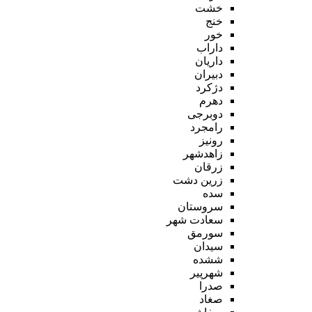
خشت
خنج
خور
داراب
داریان
دبیران
دژکرد
دهرم
دوبرجی
رامجرد
رونیز
زاهدشهر
زرقان
زرین دشت
سده
سروستان
سعادت شهر
سورمق
سیدان
ششده
شهرپیر
صدرا
صغاد