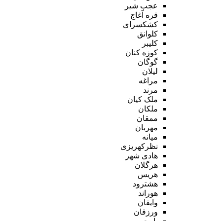
عجب شیر
قره آغاج
کشکسرای
کلوانق
کلیبر
کوزه کنان
گوگان
لیلان
مراغه
مرند
ملک کیان
ملکان
ممقان
مهربان
میانه
نظرکهریزی
هادی شهر
هرگلان
هریس
هشترود
هوراند
وایقان
ورزقان