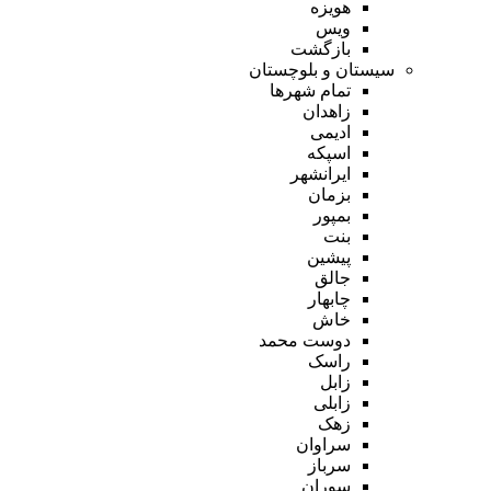
هویزه
ویس
بازگشت
سیستان و بلوچستان
تمام شهر‌ها
زاهدان
ادیمی
اسپکه
ایرانشهر
بزمان
بمپور
بنت
پیشین
جالق
چابهار
خاش
دوست محمد
راسک
زابل
زابلی
زهک
سراوان
سرباز
سوران