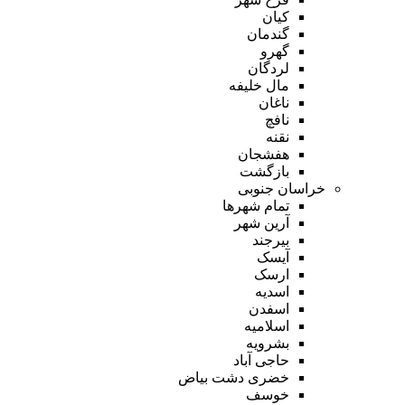
کیان
گندمان
گهرو
لردگان
مال خلیفه
ناغان
نافچ
نقنه
هفشجان
بازگشت
خراسان جنوبی
تمام شهر‌ها
آرین شهر
بیرجند
آیسک
ارسک
اسدیه
اسفدن
اسلامیه
بشرویه
حاجی آباد
خضری دشت بیاض
خوسف