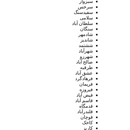
سبزوار
سرخس
سفیدسنگ
سلامی
سلطان آباد
سنگان
شادمهر
شاندیز
ششتمد
شهرآباد
شهرزو
صالح آباد
طرقبه
عشق آباد
فرهادگرد
فریمان
فیروزه
فیض آباد
قاسم آباد
قدمگاه
قلندرآباد
قوچان
کاخک
کاریز