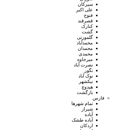
سیرکان
علی اکبر
فنوج
قصرقند
کنارک
گشت
گلمورتی
محمدآباد
محمدان
محمدی
میرجاوه
نصرت آباد
نگور
نوک آباد
نیکشهر
هیدوچ
بازگشت
فارس
تمام شهر‌ها
شیراز
آباده
آباده طشک
اردکان