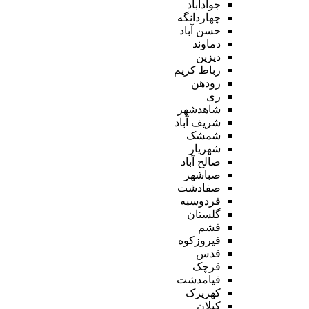
جوادآباد
چهاردانگه
حسن آباد
دماوند
دیزین
رباط کریم
رودهن
ری
شاهدشهر
شریف آباد
شمشک
شهریار
صالح آباد
صباشهر
صفادشت
فردوسیه
گلستان
فشم
فیروزکوه
قدس
قرچک
قیامدشت
کهریزک
کیلان