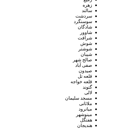
زهره
سالند
سردشت
سوسنگرد
شادگان
شاوور
شرافت
شوش
شوشتر
شیبان
صالح شهر
صفی آباد
صیدون
قلعه تل
قلعه خواجه
گتوند
لالی
مسجد سلیمان
ملاثانی
میانرود
مینوشهر
هفتگل
هندیجان