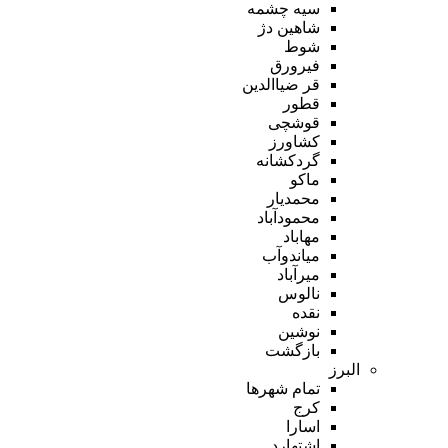
سیه چشمه
شاهین دژ
شوط
فیرورق
قر ضیاالدین
قطور
قوشچی
کشاورز
گردکشانه
ماکو
محمدیار
محمودآباد
مهاباد
میاندوآب
میرآباد
نالوس
نقده
نوشین
بازگشت
البرز
تمام شهر‌ها
کرج
اسارا
اشتهارد