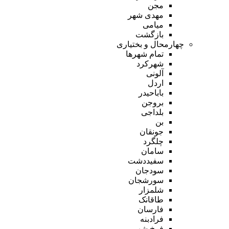
مجن
مهدی شهر
میامی
بازگشت
چهارمحال و بختیاری
تمام شهر‌ها
شهرکرد
آلونی
اردل
باباحیدر
بروجن
بلداجی
بن
جونقان
چلگرد
سامان
سفیددشت
سودجان
سورشجان
شلمزار
طاقانک
فارسان
فرادبنه
فرخ شهر