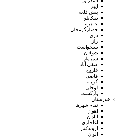
اسفراین
ایور
پیش قلعه
تیتکانلو
جاجرم
حصارگرمخان
درق
راز
سنخواست
شوقان
شیروان
صفی آباد
فاروج
قاضی
گرمه
لوجلی
بازگشت
خوزستان
تمام شهر‌ها
اهواز
آبادان
آغاجاری
اروندکنار
الوان