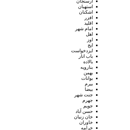
ارسنجان
استهبان
اشکنان
افزر
اقلید
امام شهر
اهل
اوز
ایج
ایزدخواست
باب انار
بالاده
بنارویه
بهمن
بوانات
بیرم
بیضا
جنت شهر
جهرم
جویم
حسن آباد
خان زنیان
خاوران
خرامه