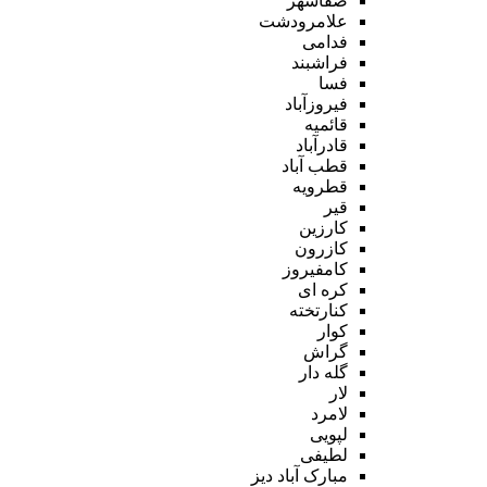
صفاشهر
علامرودشت
فدامی
فراشبند
فسا
فیروزآباد
قائمیه
قادرآباد
قطب آباد
قطرویه
قیر
کارزین
کازرون
کامفیروز
کره ای
کنارتخته
کوار
گراش
گله دار
لار
لامرد
لپویی
لطیفی
مبارک آباد دیز