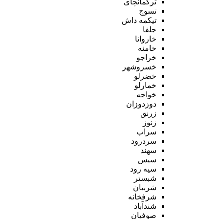
ترکمانچای
تسوج
تیکمه داش
جلفا
خاروانا
خامنه
خراجو
خسروشهر
خضرلو
خمارلو
خواجه
دوزدوزان
زرنق
زنوز
سراب
سردرود
سهند
سیس
سیه رود
شبستر
شربیان
شرفخانه
شندآباد
صوفیان