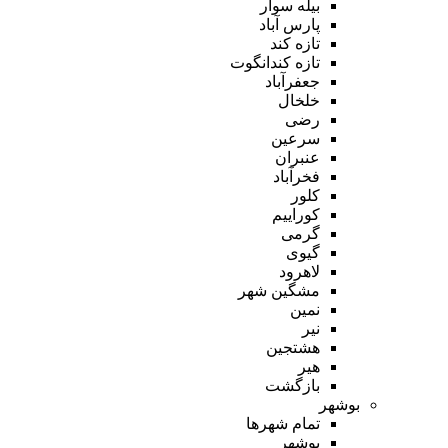
بیله سوار
پارس آباد
تازه کند
تازه کندانگوت
جعفرآباد
خلخال
رضی
سرعین
عنبران
فخرآباد
کلور
کوراییم
گرمی
گیوی
لاهرود
مشگین شهر
نمین
نیر
هشتجین
هیر
بازگشت
بوشهر
تمام شهر‌ها
بوشهر