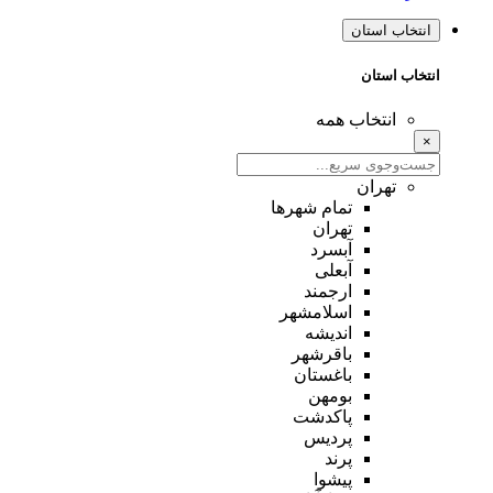
انتخاب استان
انتخاب استان
انتخاب همه
×
تهران
تمام شهر‌ها
تهران
آبسرد
آبعلی
ارجمند
اسلامشهر
اندیشه
باقرشهر
باغستان
بومهن
پاکدشت
پردیس
پرند
پیشوا