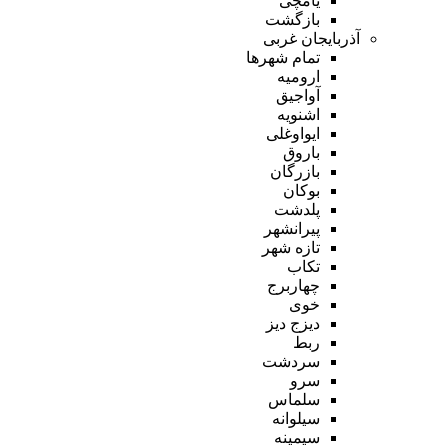
یامچی
بازگشت
آذربایجان غربی
تمام شهر‌ها
ارومیه
آواجیق
اشنویه
ایواوغلی
باروق
بازرگان
بوکان
پلدشت
پیرانشهر
تازه شهر
تکاب
چهاربرج
خوی
دیزج دیز
ربط
سردشت
سرو
سلماس
سیلوانه
سیمینه