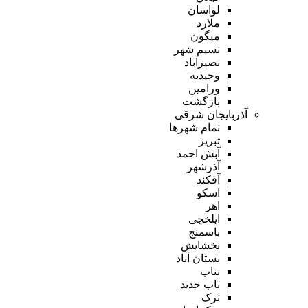
لواسان
ملارد
میگون
نسیم شهر
نصیرآباد
وحیدیه
ورامین
بازگشت
آذربایجان شرقی
تمام شهر‌ها
تبریز
آبش احمد
آذرشهر
آقکند
اسکو
اهر
ایلخچی
باسمنج
بخشایش
بستان آباد
بناب
ناب جدید
ترک