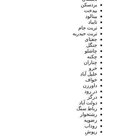
بردسکن
بیدخت
بینالود
تایباد
تربت جام
تربت حیدریه
جغتای
جنگل
چاشلو
چکنه
چناران
خرو
خلیل آباد
خواف
داورزن
در رود
درگز
دولت آباد
رباط سنگ
رشتخوار
رضویه
روداب
ریوش