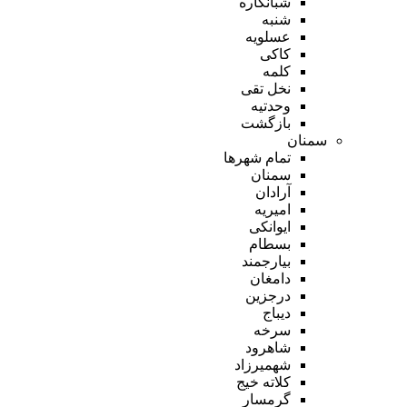
شبانکاره
شنبه
عسلویه
کاکی
کلمه
نخل تقی
وحدتیه
بازگشت
سمنان
تمام شهر‌ها
سمنان
آرادان
امیریه
ایوانکی
بسطام
بیارجمند
دامغان
درجزین
دیباج
سرخه
شاهرود
شهمیرزاد
کلاته خیج
گرمسار