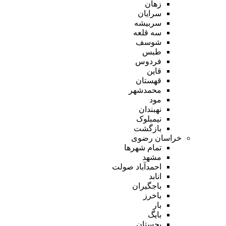
زهان
سرایان
سربیشه
سه قلعه
شوسف
طبس
فردوس
قاین
قهستان
محمدشهر
مود
نهبندان
نیمبلوک
بازگشت
خراسان رضوی
تمام شهر‌ها
مشهد
احمدآباد صولت
انابد
باجگیران
باخرز
بار
بایگ
بجستان