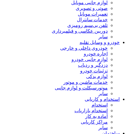
لوازم جانبی موبایل
صوتی و تصویری
تعمیرات موبایل
خدمات سانترال
تلفن بی‌سیم رومیزی
دوربین عکاسی و فیلمبرداری
سایر
خودرو و وسایل نقلیه
خودروی داخلی و خارجی
اجاره خودرو
لوازم جانبی خودرو
دزدگیر و ردیاب
تزئینات خودرو
لوازم یدکی
خدمات ماشین و موتور
موتورسیکلت و لوازم جانبی
سایر
استخدام و کاریابی
استخدام
استخدام بازاریاب
آماده به کار
مراکز کاریابی
سایر
ساختمان