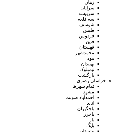
زهان
سرایان
سربیشه
سه قلعه
شوسف
طبس
فردوس
قاین
قهستان
محمدشهر
مود
نهبندان
نیمبلوک
بازگشت
خراسان رضوی
تمام شهر‌ها
مشهد
احمدآباد صولت
انابد
باجگیران
باخرز
بار
بایگ
بجستان