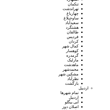
تنکمان
تهراندشت
چهارباغ
ساوجبلاغ
سعیدآباد
هشتگرد
طالقان
فردیس
کردان
کمال شهر
کوهسار
گرمدره
مارلیک
ماهدشت
محمدشهر
مشکین شهر
نظرآباد
بازگشت
اردبیل
تمام شهر‌ها
اردبیل
آبی بیگلو
اصلان دوز