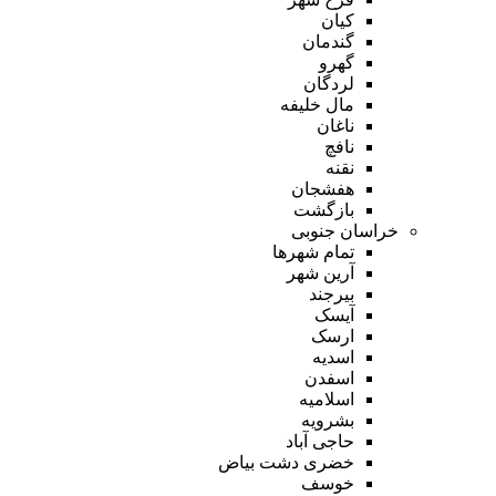
کیان
گندمان
گهرو
لردگان
مال خلیفه
ناغان
نافچ
نقنه
هفشجان
بازگشت
خراسان جنوبی
تمام شهر‌ها
آرین شهر
بیرجند
آیسک
ارسک
اسدیه
اسفدن
اسلامیه
بشرویه
حاجی آباد
خضری دشت بیاض
خوسف