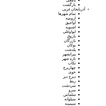
یامچی
بازگشت
آذربایجان غربی
تمام شهر‌ها
ارومیه
آواجیق
اشنویه
ایواوغلی
باروق
بازرگان
بوکان
پلدشت
پیرانشهر
تازه شهر
تکاب
چهاربرج
خوی
دیزج دیز
ربط
سردشت
سرو
سلماس
سیلوانه
سیمینه