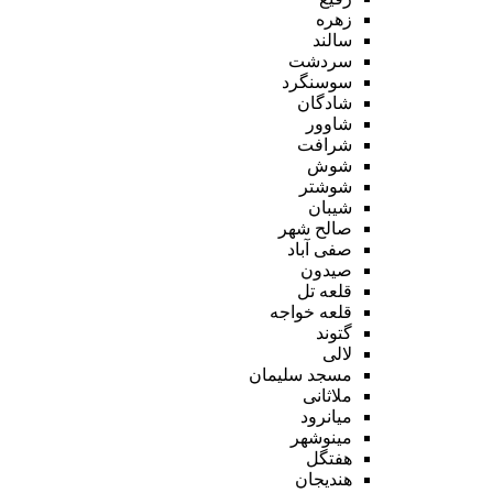
زهره
سالند
سردشت
سوسنگرد
شادگان
شاوور
شرافت
شوش
شوشتر
شیبان
صالح شهر
صفی آباد
صیدون
قلعه تل
قلعه خواجه
گتوند
لالی
مسجد سلیمان
ملاثانی
میانرود
مینوشهر
هفتگل
هندیجان