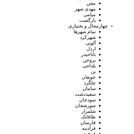
مجن
مهدی شهر
میامی
بازگشت
چهارمحال و بختیاری
تمام شهر‌ها
شهرکرد
آلونی
اردل
باباحیدر
بروجن
بلداجی
بن
جونقان
چلگرد
سامان
سفیددشت
سودجان
سورشجان
شلمزار
طاقانک
فارسان
فرادبنه
فرخ شهر