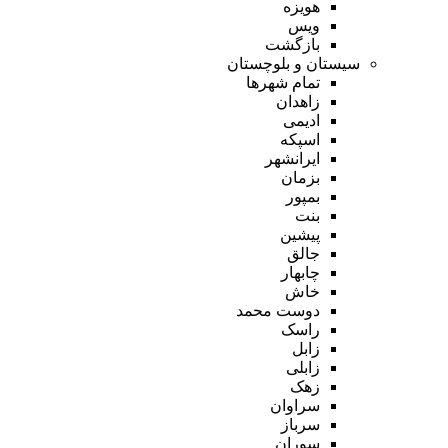
هویزه
ویس
بازگشت
سیستان و بلوچستان
تمام شهر‌ها
زاهدان
ادیمی
اسپکه
ایرانشهر
بزمان
بمپور
بنت
پیشین
جالق
چابهار
خاش
دوست محمد
راسک
زابل
زابلی
زهک
سراوان
سرباز
سوران