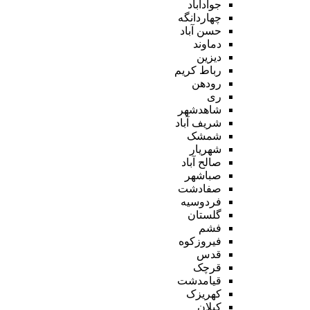
جوادآباد
چهاردانگه
حسن آباد
دماوند
دیزین
رباط کریم
رودهن
ری
شاهدشهر
شریف آباد
شمشک
شهریار
صالح آباد
صباشهر
صفادشت
فردوسیه
گلستان
فشم
فیروزکوه
قدس
قرچک
قیامدشت
کهریزک
کیلان