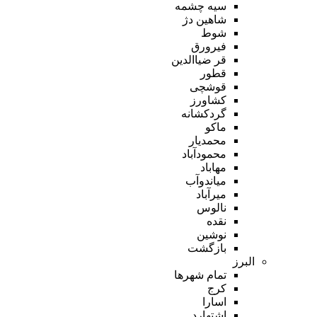
سیه چشمه
شاهین دژ
شوط
فیرورق
قر ضیاالدین
قطور
قوشچی
کشاورز
گردکشانه
ماکو
محمدیار
محمودآباد
مهاباد
میاندوآب
میرآباد
نالوس
نقده
نوشین
بازگشت
البرز
تمام شهر‌ها
کرج
اسارا
اشتهارد