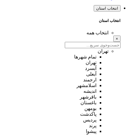
انتخاب استان
انتخاب استان
انتخاب همه
×
تهران
تمام شهر‌ها
تهران
آبسرد
آبعلی
ارجمند
اسلامشهر
اندیشه
باقرشهر
باغستان
بومهن
پاکدشت
پردیس
پرند
پیشوا