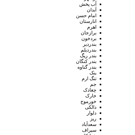
آب پخش
آبدان
امام حسن
انارستان
اهرم
برازجان
بردخون
بندردیر
بندردیلم
بندر ریگ
بندر کنگان
بندر گناوه
بنک
تنگ ارم
جم
چغادک
خارک
خورموج
دالکی
دلوار
ریز
سعدآباد
سیراف