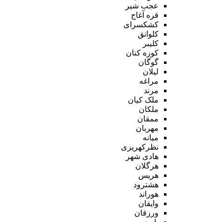
عجب شیر
قره آغاج
کشکسرای
کلوانق
کلیبر
کوزه کنان
گوگان
لیلان
مراغه
مرند
ملک کیان
ملکان
ممقان
مهربان
میانه
نظرکهریزی
هادی شهر
هرگلان
هریس
هشترود
هوراند
وایقان
ورزقان