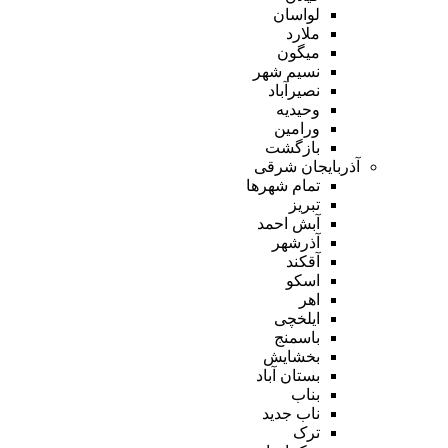
لواسان
ملارد
میگون
نسیم شهر
نصیرآباد
وحیدیه
ورامین
بازگشت
آذربایجان شرقی
تمام شهر‌ها
تبریز
آبش احمد
آذرشهر
آقکند
اسکو
اهر
ایلخچی
باسمنج
بخشایش
بستان آباد
بناب
ناب جدید
ترک