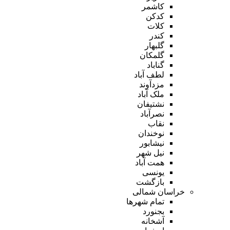
کاشمر
کدکن
کلات
کندر
گلبهار
گلمکان
گناباد
لطف آباد
مزدآوند
ملک آباد
نشتیفان
نصرآباد
نقاب
نوخندان
نیشابور
نیل شهر
همت آباد
یونسی
بازگشت
خراسان شمالی
تمام شهر‌ها
بجنورد
آشخانه