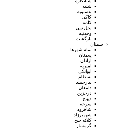
شبانکاره
شنبه
عسلویه
کاکی
کلمه
نخل تقی
وحدتیه
بازگشت
سمنان
تمام شهر‌ها
سمنان
آرادان
امیریه
ایوانکی
بسطام
بیارجمند
دامغان
درجزین
دیباج
سرخه
شاهرود
شهمیرزاد
کلاته خیج
گرمسار