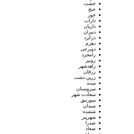
خشت
خنج
خور
داراب
داریان
دبیران
دژکرد
دهرم
دوبرجی
رامجرد
رونیز
زاهدشهر
زرقان
زرین دشت
سده
سروستان
سعادت شهر
سورمق
سیدان
ششده
شهرپیر
صدرا
صغاد