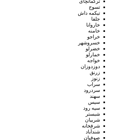
ترکمانچای
تسوج
تیکمه داش
جلفا
خاروانا
خامنه
خراجو
خسروشهر
خضرلو
خمارلو
خواجه
دوزدوزان
زرنق
زنوز
سراب
سردرود
سهند
سیس
سیه رود
شبستر
شربیان
شرفخانه
شندآباد
صوفیان