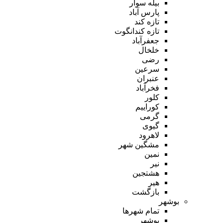
بیله سوار
پارس آباد
تازه کند
تازه کندانگوت
جعفرآباد
خلخال
رضی
سرعین
عنبران
فخرآباد
کلور
کوراییم
گرمی
گیوی
لاهرود
مشگین شهر
نمین
نیر
هشتجین
هیر
بازگشت
بوشهر
تمام شهر‌ها
بوشهر