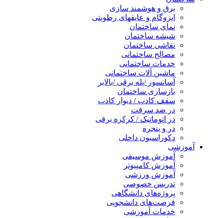
برق و هوشمند سازی
ایزوگام و عایقهای رطوبتی
نمای ساختمان
شیشه ساختمان
نقاشی ساختمان
مصالح ساختمانی
خدمات ساختمانی
ماشین آلات ساختمانی
آسانسور /پله برقی /بالابر
بازسازی ساختمان
سقف کاذب / دیوار کاذب
در ضد سرقت
در اتوماتیک / کرکره برقی
در و پنجره
دکوراسیون داخلی
آموزشی
آموزش موسیقی
آموزش کامپیوتر
آموزش ورزشی
تدریس خصوصی
پروژه‌های دانشگاهی
فرصت‌های دانشجویی
خدمات آموزشی