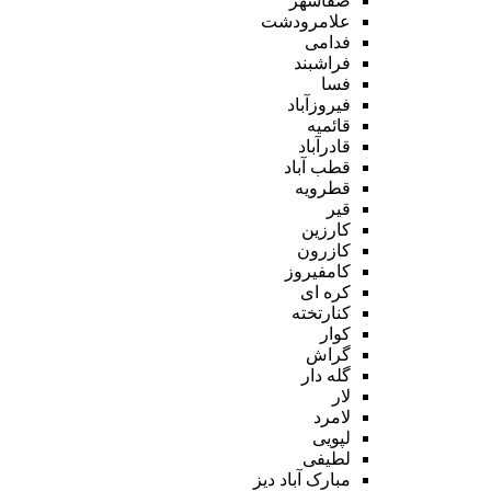
صفاشهر
علامرودشت
فدامی
فراشبند
فسا
فیروزآباد
قائمیه
قادرآباد
قطب آباد
قطرویه
قیر
کارزین
کازرون
کامفیروز
کره ای
کنارتخته
کوار
گراش
گله دار
لار
لامرد
لپویی
لطیفی
مبارک آباد دیز