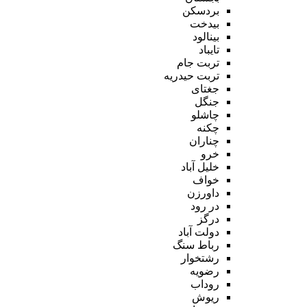
بردسکن
بیدخت
بینالود
تایباد
تربت جام
تربت حیدریه
جغتای
جنگل
چاشلو
چکنه
چناران
خرو
خلیل آباد
خواف
داورزن
در رود
درگز
دولت آباد
رباط سنگ
رشتخوار
رضویه
روداب
ریوش