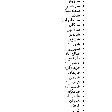
سبزوار
سرخس
سفیدسنگ
سلامی
سلطان آباد
سنگان
شادمهر
شاندیز
ششتمد
شهرآباد
شهرزو
صالح آباد
طرقبه
عشق آباد
فرهادگرد
فریمان
فیروزه
فیض آباد
قاسم آباد
قدمگاه
قلندرآباد
قوچان
کاخک
کاریز