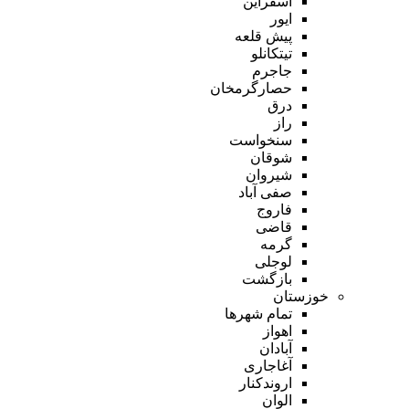
اسفراین
ایور
پیش قلعه
تیتکانلو
جاجرم
حصارگرمخان
درق
راز
سنخواست
شوقان
شیروان
صفی آباد
فاروج
قاضی
گرمه
لوجلی
بازگشت
خوزستان
تمام شهر‌ها
اهواز
آبادان
آغاجاری
اروندکنار
الوان