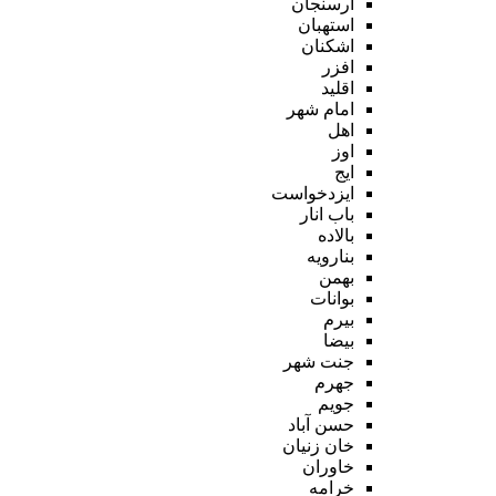
ارسنجان
استهبان
اشکنان
افزر
اقلید
امام شهر
اهل
اوز
ایج
ایزدخواست
باب انار
بالاده
بنارویه
بهمن
بوانات
بیرم
بیضا
جنت شهر
جهرم
جویم
حسن آباد
خان زنیان
خاوران
خرامه