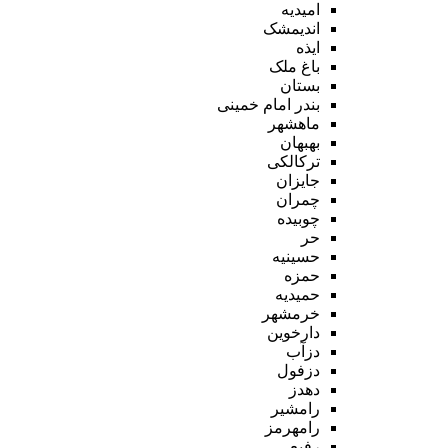
امیدیه
اندیمشک
ایذه
باغ ملک
بستان
بندر امام خمینی
ماهشهر
بهبهان
ترکالکی
جایزان
چمران
چوبیده
حر
حسینیه
حمزه
حمیدیه
خرمشهر
دارخوین
دزآب
دزفول
دهدز
رامشیر
رامهرمز
رفیع