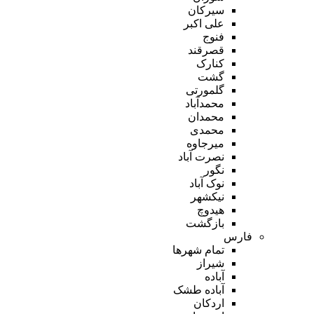
سیرکان
علی اکبر
فنوج
قصرقند
کنارک
گشت
گلمورتی
محمدآباد
محمدان
محمدی
میرجاوه
نصرت آباد
نگور
نوک آباد
نیکشهر
هیدوچ
بازگشت
فارس
تمام شهر‌ها
شیراز
آباده
آباده طشک
اردکان