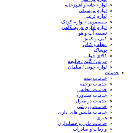
لوازم خانه و آشپزخانه
لوازم موسیقی
لوازم تزئینی
سیسمونی / لوازم کودک
لوازم اداری فروشگاهی
تصفیه آب و هوا
کیف و کفش
مجله و کتاب
پوشاک
کالای خواب
فرش / گلیم / قالیچه
لوازم چوبی / مبلمان
خدمات
خدمات بیمه
خدمات ترجمه
خدمات مجالس
خدمات مشاوره
خدمات در منزل
خدمات ورزشی
خدمات ماشین های اداری
هنری
خدمات مالی و حسابداری
واردات و صادرات