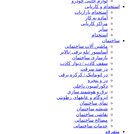
لوازم جانبی خودرو
استخدام و کاریابی
استخدام بازاریاب
آماده به کار
مراکز کاریابی
سایر
استخدام
ساختمان
ماشین آلات ساختمانی
آسانسور /پله برقی /بالابر
بازسازی ساختمان
سقف کاذب / دیوار کاذب
در ضد سرقت
در اتوماتیک / کرکره برقی
در و پنجره
دکوراسیون داخلی
برق و هوشمند سازی
ایزوگام و عایقهای رطوبتی
نمای ساختمان
شیشه ساختمان
نقاشی ساختمان
مصالح ساختمانی
خدمات ساختمانی
متفرقه