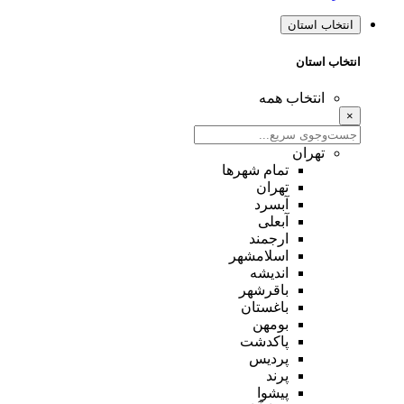
انتخاب استان
انتخاب استان
انتخاب همه
×
تهران
تمام شهر‌ها
تهران
آبسرد
آبعلی
ارجمند
اسلامشهر
اندیشه
باقرشهر
باغستان
بومهن
پاکدشت
پردیس
پرند
پیشوا