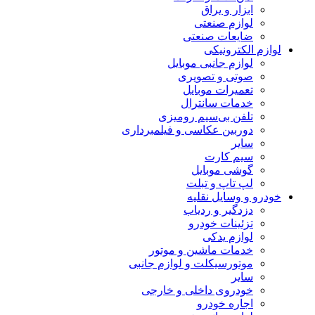
ابزار و یراق
لوازم صنعتی
ضایعات صنعتی
لوازم الکترونیکی
لوازم جانبی موبایل
صوتی و تصویری
تعمیرات موبایل
خدمات سانترال
تلفن بی‌سیم رومیزی
دوربین عکاسی و فیلمبرداری
سایر
سیم کارت
گوشی موبایل
لپ تاپ و تبلت
خودرو و وسایل نقلیه
دزدگیر و ردیاب
تزئینات خودرو
لوازم یدکی
خدمات ماشین و موتور
موتورسیکلت و لوازم جانبی
سایر
خودروی داخلی و خارجی
اجاره خودرو