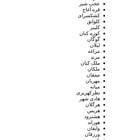
عجب شیر
قره آغاج
کشکسرای
کلوانق
کلیبر
کوزه کنان
گوگان
لیلان
مراغه
مرند
ملک کیان
ملکان
ممقان
مهربان
میانه
نظرکهریزی
هادی شهر
هرگلان
هریس
هشترود
هوراند
وایقان
ورزقان