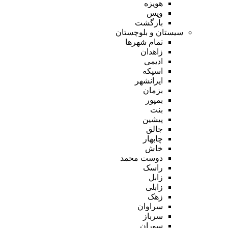
هویزه
ویس
بازگشت
سیستان و بلوچستان
تمام شهر‌ها
زاهدان
ادیمی
اسپکه
ایرانشهر
بزمان
بمپور
بنت
پیشین
جالق
چابهار
خاش
دوست محمد
راسک
زابل
زابلی
زهک
سراوان
سرباز
سوران