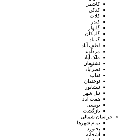
کاشمر
کدکن
کلات
کندر
گلبهار
گلمکان
گناباد
لطف آباد
مزدآوند
ملک آباد
نشتیفان
نصرآباد
نقاب
نوخندان
نیشابور
نیل شهر
همت آباد
یونسی
بازگشت
خراسان شمالی
تمام شهر‌ها
بجنورد
آشخانه