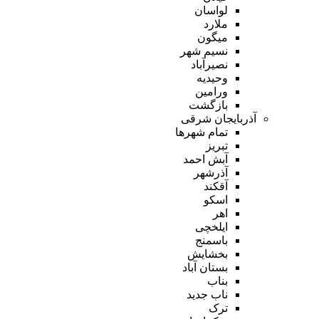
لواسان
ملارد
میگون
نسیم شهر
نصیرآباد
وحیدیه
ورامین
بازگشت
آذربایجان شرقی
تمام شهر‌ها
تبریز
آبش احمد
آذرشهر
آقکند
اسکو
اهر
ایلخچی
باسمنج
بخشایش
بستان آباد
بناب
ناب جدید
ترک