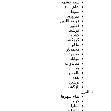
سیه چشمه
شاهین دژ
شوط
فیرورق
قر ضیاالدین
قطور
قوشچی
کشاورز
گردکشانه
ماکو
محمدیار
محمودآباد
مهاباد
میاندوآب
میرآباد
نالوس
نقده
نوشین
بازگشت
البرز
تمام شهر‌ها
کرج
اسارا
اشتهارد