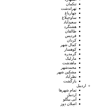
تنکمان
تهراندشت
چهارباغ
ساوجبلاغ
سعیدآباد
هشتگرد
طالقان
فردیس
کردان
کمال شهر
کوهسار
گرمدره
مارلیک
ماهدشت
محمدشهر
مشکین شهر
نظرآباد
بازگشت
اردبیل
تمام شهر‌ها
اردبیل
آبی بیگلو
اصلان دوز