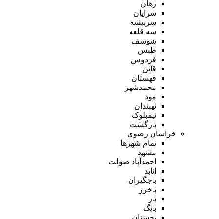
زهان
سرایان
سربیشه
سه قلعه
شوسف
طبس
فردوس
قاین
قهستان
محمدشهر
مود
نهبندان
نیمبلوک
بازگشت
خراسان رضوی
تمام شهر‌ها
مشهد
احمدآباد صولت
انابد
باجگیران
باخرز
بار
بایگ
بجستان