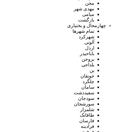
مجن
مهدی شهر
میامی
بازگشت
چهارمحال و بختیاری
تمام شهر‌ها
شهرکرد
آلونی
اردل
باباحیدر
بروجن
بلداجی
بن
جونقان
چلگرد
سامان
سفیددشت
سودجان
سورشجان
شلمزار
طاقانک
فارسان
فرادبنه
فرخ شهر