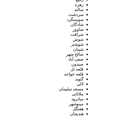
زهره
سالند
سردشت
سوسنگرد
شادگان
شاوور
شرافت
شوش
شوشتر
شیبان
صالح شهر
صفی آباد
صیدون
قلعه تل
قلعه خواجه
گتوند
لالی
مسجد سلیمان
ملاثانی
میانرود
مینوشهر
هفتگل
هندیجان