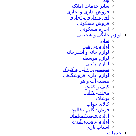
ویلا
سایر خدمات املاک
فروش اداری و تجاری
اجاره اداری و تجاری
فروش مسکونی
اجاره مسکونی
لوازم خانگی و شخصی
سایر
لوازم ورزشی
لوازم خانه و آشپزخانه
لوازم موسیقی
لوازم تزئینی
سیسمونی / لوازم کودک
لوازم اداری فروشگاهی
تصفیه آب و هوا
کیف و کفش
مجله و کتاب
پوشاک
کالای خواب
فرش / گلیم / قالیچه
لوازم چوبی / مبلمان
لوازم برقی و گازی
اسباب بازی
خدمات