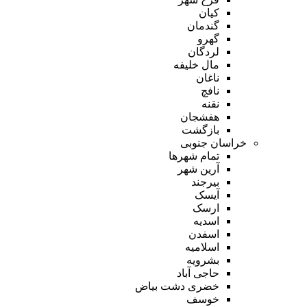
کیان
گندمان
گهرو
لردگان
مال خلیفه
ناغان
نافچ
نقنه
هفشجان
بازگشت
خراسان جنوبی
تمام شهر‌ها
آرین شهر
بیرجند
آیسک
ارسک
اسدیه
اسفدن
اسلامیه
بشرویه
حاجی آباد
خضری دشت بیاض
خوسف