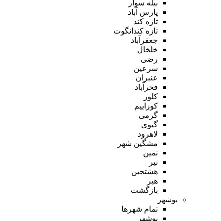
بیله سوار
پارس آباد
تازه کند
تازه کندانگوت
جعفرآباد
خلخال
رضی
سرعین
عنبران
فخرآباد
کلور
کوراییم
گرمی
گیوی
لاهرود
مشگین شهر
نمین
نیر
هشتجین
هیر
بازگشت
بوشهر
تمام شهر‌ها
بوشهر