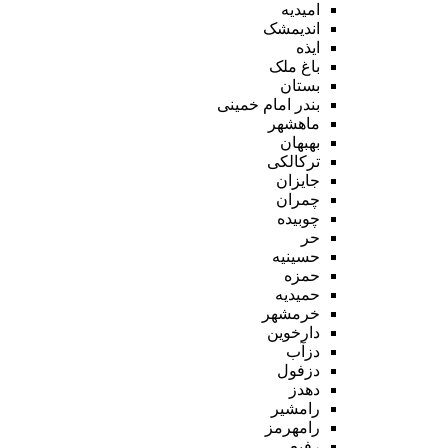
امیدیه
اندیمشک
ایذه
باغ ملک
بستان
بندر امام خمینی
ماهشهر
بهبهان
ترکالکی
جایزان
چمران
چوبیده
حر
حسینیه
حمزه
حمیدیه
خرمشهر
دارخوین
دزآب
دزفول
دهدز
رامشیر
رامهرمز
رفیع