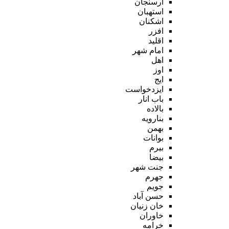
ارسنجان
استهبان
اشکنان
افزر
اقلید
امام شهر
اهل
اوز
ایج
ایزدخواست
باب انار
بالاده
بنارویه
بهمن
بوانات
بیرم
بیضا
جنت شهر
جهرم
جویم
حسن آباد
خان زنیان
خاوران
خرامه