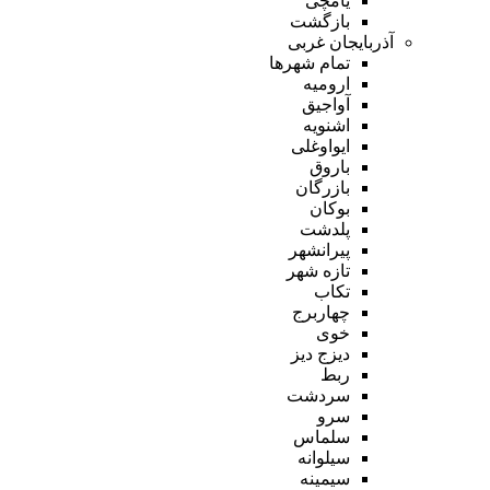
یامچی
بازگشت
آذربایجان غربی
تمام شهر‌ها
ارومیه
آواجیق
اشنویه
ایواوغلی
باروق
بازرگان
بوکان
پلدشت
پیرانشهر
تازه شهر
تکاب
چهاربرج
خوی
دیزج دیز
ربط
سردشت
سرو
سلماس
سیلوانه
سیمینه