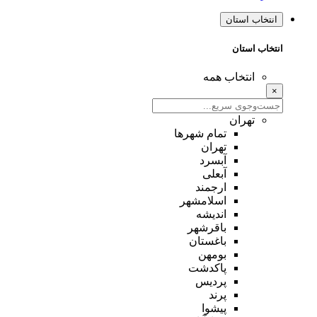
انتخاب استان
انتخاب استان
انتخاب همه
×
تهران
تمام شهر‌ها
تهران
آبسرد
آبعلی
ارجمند
اسلامشهر
اندیشه
باقرشهر
باغستان
بومهن
پاکدشت
پردیس
پرند
پیشوا