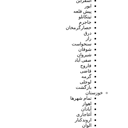
اسفراین
ایور
پیش قلعه
تیتکانلو
جاجرم
حصارگرمخان
درق
راز
سنخواست
شوقان
شیروان
صفی آباد
فاروج
قاضی
گرمه
لوجلی
بازگشت
خوزستان
تمام شهر‌ها
اهواز
آبادان
آغاجاری
اروندکنار
الوان