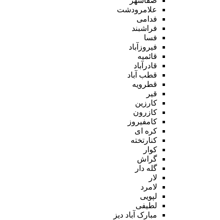
صفاشهر
علامرودشت
فدامی
فراشبند
فسا
فیروزآباد
قائمیه
قادرآباد
قطب آباد
قطرویه
قیر
کارزین
کازرون
کامفیروز
کره ای
کنارتخته
کوار
گراش
گله دار
لار
لامرد
لپویی
لطیفی
مبارک آباد دیز