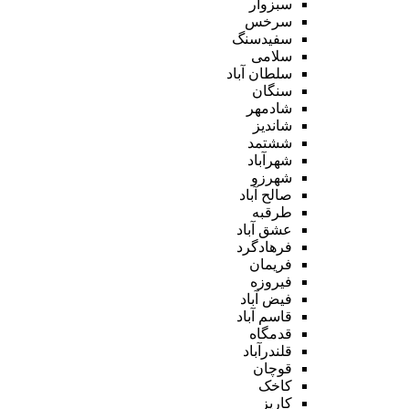
سبزوار
سرخس
سفیدسنگ
سلامی
سلطان آباد
سنگان
شادمهر
شاندیز
ششتمد
شهرآباد
شهرزو
صالح آباد
طرقبه
عشق آباد
فرهادگرد
فریمان
فیروزه
فیض آباد
قاسم آباد
قدمگاه
قلندرآباد
قوچان
کاخک
کاریز