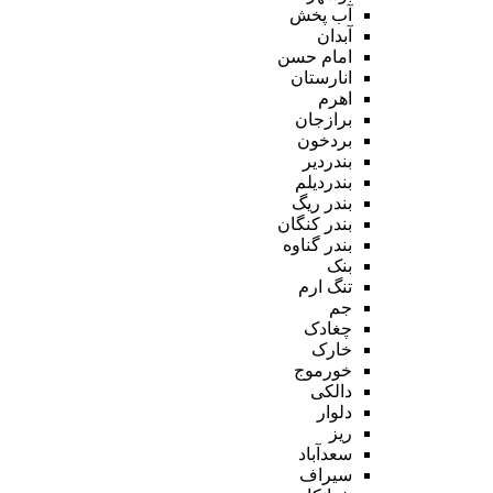
آب پخش
آبدان
امام حسن
انارستان
اهرم
برازجان
بردخون
بندردیر
بندردیلم
بندر ریگ
بندر کنگان
بندر گناوه
بنک
تنگ ارم
جم
چغادک
خارک
خورموج
دالکی
دلوار
ریز
سعدآباد
سیراف