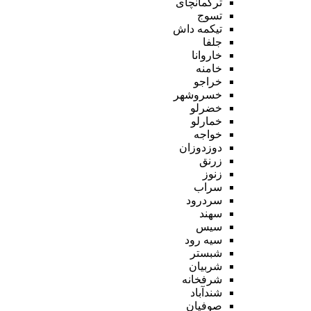
ترکمانچای
تسوج
تیکمه داش
جلفا
خاروانا
خامنه
خراجو
خسروشهر
خضرلو
خمارلو
خواجه
دوزدوزان
زرنق
زنوز
سراب
سردرود
سهند
سیس
سیه رود
شبستر
شربیان
شرفخانه
شندآباد
صوفیان