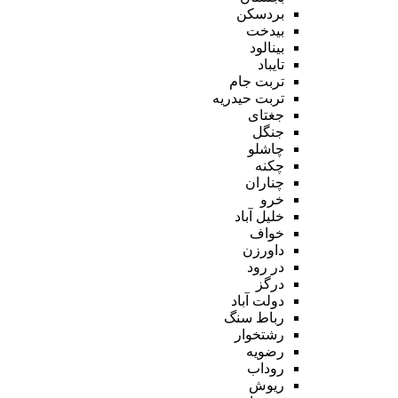
بردسکن
بیدخت
بینالود
تایباد
تربت جام
تربت حیدریه
جغتای
جنگل
چاشلو
چکنه
چناران
خرو
خلیل آباد
خواف
داورزن
در رود
درگز
دولت آباد
رباط سنگ
رشتخوار
رضویه
روداب
ریوش