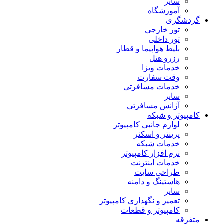
سایر
آموزشگاه
گردشگری
تور خارجی
تور داخلی
بلیط هواپیما و قطار
رزرو هتل
خدمات ویزا
وقت سفارت
خدمات مسافرتی
سایر
آژانس مسافرتی
کامپیوتر و شبکه
لوازم جانبی کامپیوتر
پرینتر و اسکنر
خدمات شبکه
نرم افزار کامپیوتر
خدمات اینترنت
طراحی سایت
هاستینگ و دامنه
سایر
تعمیر و نگهداری کامپیوتر
کامپیوتر و قطعات
متفرقه