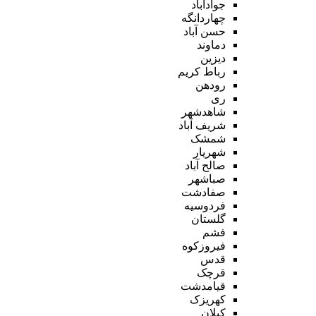
جوادآباد
چهاردانگه
حسن آباد
دماوند
دیزین
رباط کریم
رودهن
ری
شاهدشهر
شریف آباد
شمشک
شهریار
صالح آباد
صباشهر
صفادشت
فردوسیه
گلستان
فشم
فیروزکوه
قدس
قرچک
قیامدشت
کهریزک
کیلان