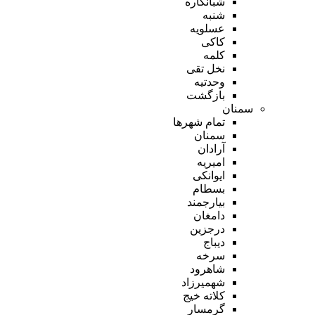
شبانکاره
شنبه
عسلویه
کاکی
کلمه
نخل تقی
وحدتیه
بازگشت
سمنان
تمام شهر‌ها
سمنان
آرادان
امیریه
ایوانکی
بسطام
بیارجمند
دامغان
درجزین
دیباج
سرخه
شاهرود
شهمیرزاد
کلاته خیج
گرمسار