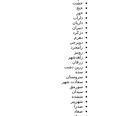
خشت
خنج
خور
داراب
داریان
دبیران
دژکرد
دهرم
دوبرجی
رامجرد
رونیز
زاهدشهر
زرقان
زرین دشت
سده
سروستان
سعادت شهر
سورمق
سیدان
ششده
شهرپیر
صدرا
صغاد