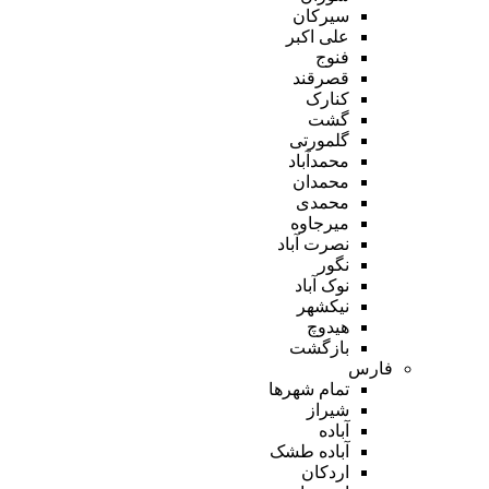
سیرکان
علی اکبر
فنوج
قصرقند
کنارک
گشت
گلمورتی
محمدآباد
محمدان
محمدی
میرجاوه
نصرت آباد
نگور
نوک آباد
نیکشهر
هیدوچ
بازگشت
فارس
تمام شهر‌ها
شیراز
آباده
آباده طشک
اردکان