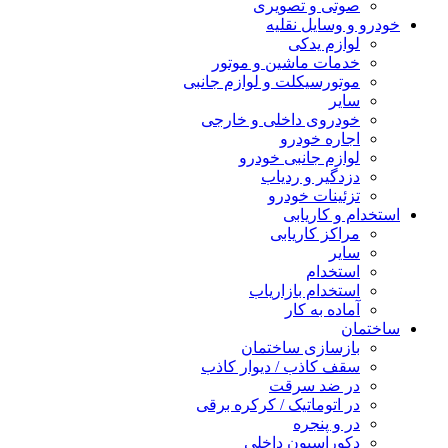
صوتی و تصویری
خودرو و وسایل نقلیه
لوازم یدکی
خدمات ماشین و موتور
موتورسیکلت و لوازم جانبی
سایر
خودروی داخلی و خارجی
اجاره خودرو
لوازم جانبی خودرو
دزدگیر و ردیاب
تزئینات خودرو
استخدام و کاریابی
مراکز کاریابی
سایر
استخدام
استخدام بازاریاب
آماده به کار
ساختمان
بازسازی ساختمان
سقف کاذب / دیوار کاذب
در ضد سرقت
در اتوماتیک / کرکره برقی
در و پنجره
دکوراسیون داخلی