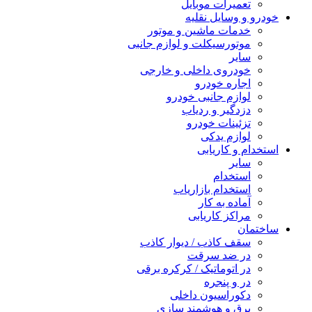
تعمیرات موبایل
خودرو و وسایل نقلیه
خدمات ماشین و موتور
موتورسیکلت و لوازم جانبی
سایر
خودروی داخلی و خارجی
اجاره خودرو
لوازم جانبی خودرو
دزدگیر و ردیاب
تزئینات خودرو
لوازم یدکی
استخدام و کاریابی
سایر
استخدام
استخدام بازاریاب
آماده به کار
مراکز کاریابی
ساختمان
سقف کاذب / دیوار کاذب
در ضد سرقت
در اتوماتیک / کرکره برقی
در و پنجره
دکوراسیون داخلی
برق و هوشمند سازی