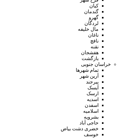
کیان
گندمان
گهرو
لردگان
مال خلیفه
ناغان
نافچ
نقنه
هفشجان
بازگشت
خراسان جنوبی
تمام شهر‌ها
آرین شهر
بیرجند
آیسک
ارسک
اسدیه
اسفدن
اسلامیه
بشرویه
حاجی آباد
خضری دشت بیاض
خوسف