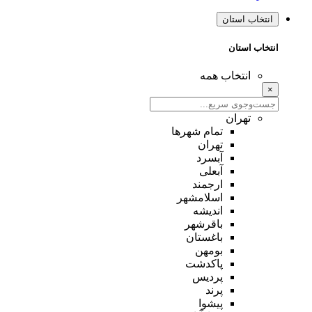
انتخاب استان
انتخاب استان
انتخاب همه
×
تهران
تمام شهر‌ها
تهران
آبسرد
آبعلی
ارجمند
اسلامشهر
اندیشه
باقرشهر
باغستان
بومهن
پاکدشت
پردیس
پرند
پیشوا