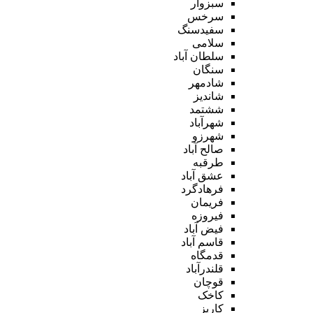
سبزوار
سرخس
سفیدسنگ
سلامی
سلطان آباد
سنگان
شادمهر
شاندیز
ششتمد
شهرآباد
شهرزو
صالح آباد
طرقبه
عشق آباد
فرهادگرد
فریمان
فیروزه
فیض آباد
قاسم آباد
قدمگاه
قلندرآباد
قوچان
کاخک
کاریز