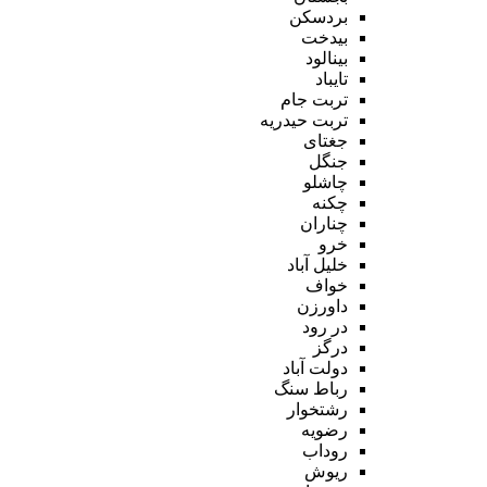
بردسکن
بیدخت
بینالود
تایباد
تربت جام
تربت حیدریه
جغتای
جنگل
چاشلو
چکنه
چناران
خرو
خلیل آباد
خواف
داورزن
در رود
درگز
دولت آباد
رباط سنگ
رشتخوار
رضویه
روداب
ریوش