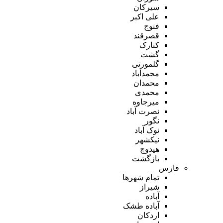
سیرکان
علی اکبر
فنوج
قصرقند
کنارک
گشت
گلمورتی
محمدآباد
محمدان
محمدی
میرجاوه
نصرت آباد
نگور
نوک آباد
نیکشهر
هیدوچ
بازگشت
فارس
تمام شهر‌ها
شیراز
آباده
آباده طشک
اردکان