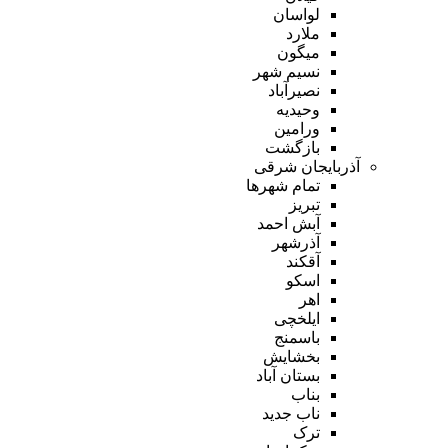
لواسان
ملارد
میگون
نسیم شهر
نصیرآباد
وحیدیه
ورامین
بازگشت
آذربایجان شرقی
تمام شهر‌ها
تبریز
آبش احمد
آذرشهر
آقکند
اسکو
اهر
ایلخچی
باسمنج
بخشایش
بستان آباد
بناب
ناب جدید
ترک