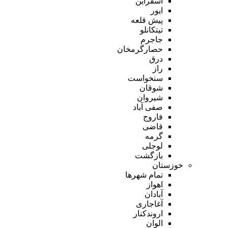
اسفراین
ایور
پیش قلعه
تیتکانلو
جاجرم
حصارگرمخان
درق
راز
سنخواست
شوقان
شیروان
صفی آباد
فاروج
قاضی
گرمه
لوجلی
بازگشت
خوزستان
تمام شهر‌ها
اهواز
آبادان
آغاجاری
اروندکنار
الوان