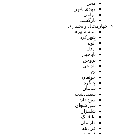
مجن
مهدی شهر
میامی
بازگشت
چهارمحال و بختیاری
تمام شهر‌ها
شهرکرد
آلونی
اردل
باباحیدر
بروجن
بلداجی
بن
جونقان
چلگرد
سامان
سفیددشت
سودجان
سورشجان
شلمزار
طاقانک
فارسان
فرادبنه
فرخ شهر