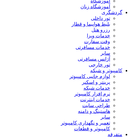
آموزشگاه
آموزشگاه زبان
گردشگری
تور داخلی
بلیط هواپیما و قطار
رزرو هتل
خدمات ویزا
وقت سفارت
خدمات مسافرتی
سایر
آژانس مسافرتی
تور خارجی
کامپیوتر و شبکه
لوازم جانبی کامپیوتر
پرینتر و اسکنر
خدمات شبکه
نرم افزار کامپیوتر
خدمات اینترنت
طراحی سایت
هاستینگ و دامنه
سایر
تعمیر و نگهداری کامپیوتر
کامپیوتر و قطعات
متفرقه