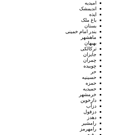
امیدیه
اندیمشک
ایذه
باغ ملک
بستان
بندر امام خمینی
ماهشهر
بهبهان
ترکالکی
جایزان
چمران
چوبیده
حر
حسینیه
حمزه
حمیدیه
خرمشهر
دارخوین
دزآب
دزفول
دهدز
رامشیر
رامهرمز
رفیع