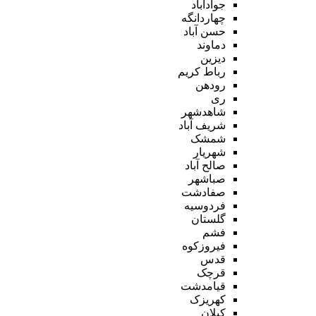
جوادآباد
چهاردانگه
حسن آباد
دماوند
دیزین
رباط کریم
رودهن
ری
شاهدشهر
شریف آباد
شمشک
شهریار
صالح آباد
صباشهر
صفادشت
فردوسیه
گلستان
فشم
فیروزکوه
قدس
قرچک
قیامدشت
کهریزک
کیلان