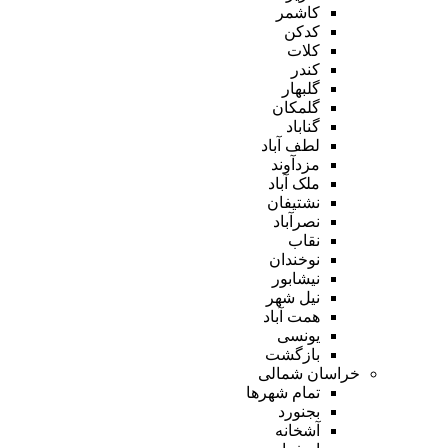
کاشمر
کدکن
کلات
کندر
گلبهار
گلمکان
گناباد
لطف آباد
مزدآوند
ملک آباد
نشتیفان
نصرآباد
نقاب
نوخندان
نیشابور
نیل شهر
همت آباد
یونسی
بازگشت
خراسان شمالی
تمام شهر‌ها
بجنورد
آشخانه