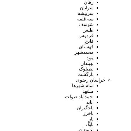
زهان
سرایان
سربیشه
سه قلعه
شوسف
طبس
فردوس
قاین
قهستان
محمدشهر
مود
نهبندان
نیمبلوک
بازگشت
خراسان رضوی
تمام شهر‌ها
مشهد
احمدآباد صولت
انابد
باجگیران
باخرز
بار
بایگ
بجستان