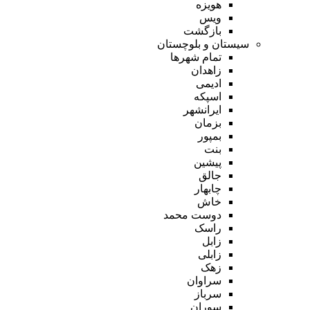
هویزه
ویس
بازگشت
سیستان و بلوچستان
تمام شهر‌ها
زاهدان
ادیمی
اسپکه
ایرانشهر
بزمان
بمپور
بنت
پیشین
جالق
چابهار
خاش
دوست محمد
راسک
زابل
زابلی
زهک
سراوان
سرباز
سوران