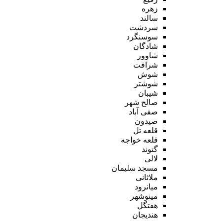
زهره
سالند
سردشت
سوسنگرد
شادگان
شاوور
شرافت
شوش
شوشتر
شیبان
صالح شهر
صفی آباد
صیدون
قلعه تل
قلعه خواجه
گتوند
لالی
مسجد سلیمان
ملاثانی
میانرود
مینوشهر
هفتگل
هندیجان