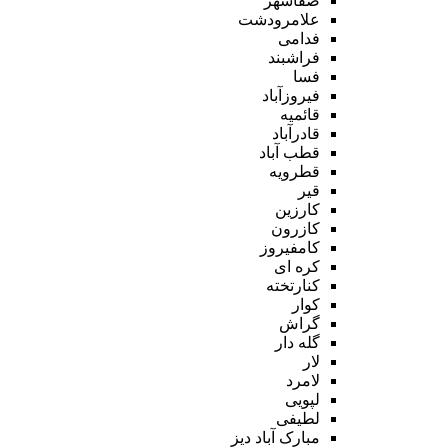
صفاشهر
علامرودشت
فدامی
فراشبند
فسا
فیروزآباد
قائمیه
قادرآباد
قطب آباد
قطرویه
قیر
کارزین
کازرون
کامفیروز
کره ای
کنارتخته
کوار
گراش
گله دار
لار
لامرد
لپویی
لطیفی
مبارک آباد دیز