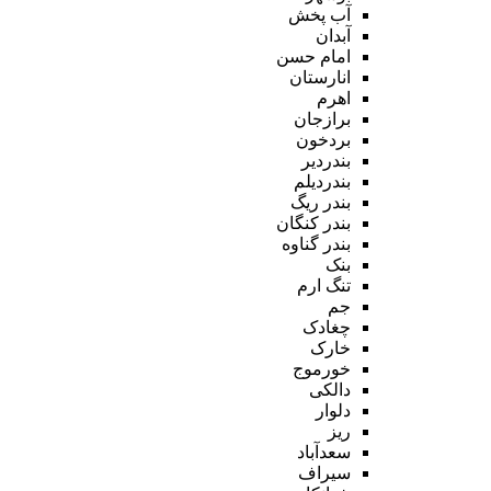
آب پخش
آبدان
امام حسن
انارستان
اهرم
برازجان
بردخون
بندردیر
بندردیلم
بندر ریگ
بندر کنگان
بندر گناوه
بنک
تنگ ارم
جم
چغادک
خارک
خورموج
دالکی
دلوار
ریز
سعدآباد
سیراف