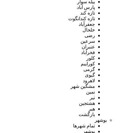
بیله سوار
پارس آباد
تازه کند
تازه کندانگوت
جعفرآباد
خلخال
رضی
سرعین
عنبران
فخرآباد
کلور
کوراییم
گرمی
گیوی
لاهرود
مشگین شهر
نمین
نیر
هشتجین
هیر
بازگشت
بوشهر
تمام شهر‌ها
بوشهر