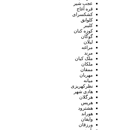
عجب شیر
قره آغاج
کشکسرای
کلوانق
کلیبر
کوزه کنان
گوگان
لیلان
مراغه
مرند
ملک کیان
ملکان
ممقان
مهربان
میانه
نظرکهریزی
هادی شهر
هرگلان
هریس
هشترود
هوراند
وایقان
ورزقان