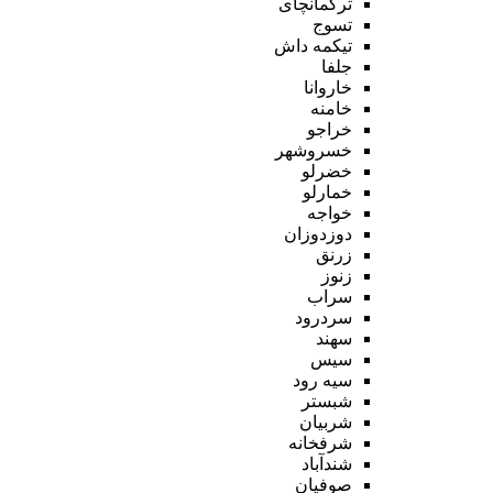
ترکمانچای
تسوج
تیکمه داش
جلفا
خاروانا
خامنه
خراجو
خسروشهر
خضرلو
خمارلو
خواجه
دوزدوزان
زرنق
زنوز
سراب
سردرود
سهند
سیس
سیه رود
شبستر
شربیان
شرفخانه
شندآباد
صوفیان