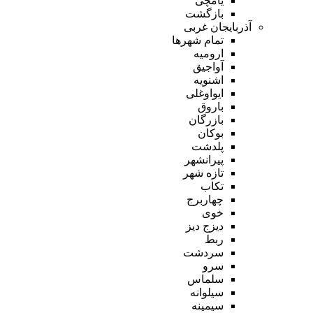
یامچی
بازگشت
آذربایجان غربی
تمام شهر‌ها
ارومیه
آواجیق
اشنویه
ایواوغلی
باروق
بازرگان
بوکان
پلدشت
پیرانشهر
تازه شهر
تکاب
چهاربرج
خوی
دیزج دیز
ربط
سردشت
سرو
سلماس
سیلوانه
سیمینه