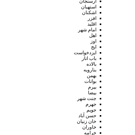
ارسنجان
استهبان
اشکنان
افزر
اقلید
امام شهر
اهل
اوز
ایج
ایزدخواست
باب انار
بالاده
بنارویه
بهمن
بوانات
بیرم
بیضا
جنت شهر
جهرم
جویم
حسن آباد
خان زنیان
خاوران
خرامه