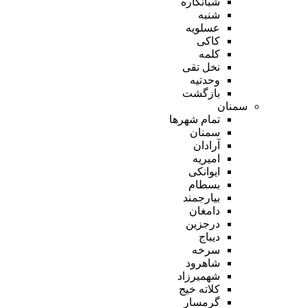
شبانکاره
شنبه
عسلویه
کاکی
کلمه
نخل تقی
وحدتیه
بازگشت
سمنان
تمام شهر‌ها
سمنان
آرادان
امیریه
ایوانکی
بسطام
بیارجمند
دامغان
درجزین
دیباج
سرخه
شاهرود
شهمیرزاد
کلاته خیج
گرمسار