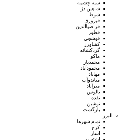
سیه چشمه
شاهین دژ
شوط
فیرورق
قر ضیاالدین
قطور
قوشچی
کشاورز
گردکشانه
ماکو
محمدیار
محمودآباد
مهاباد
میاندوآب
میرآباد
نالوس
نقده
نوشین
بازگشت
البرز
تمام شهر‌ها
کرج
اسارا
اشتهارد