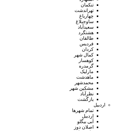
تنکمان
تهراندشت
چهارباغ
ساوجبلاغ
سعیدآباد
هشتگرد
طالقان
فردیس
کردان
کمال شهر
کوهسار
گرمدره
مارلیک
ماهدشت
محمدشهر
مشکین شهر
نظرآباد
بازگشت
اردبیل
تمام شهر‌ها
اردبیل
آبی بیگلو
اصلان دوز