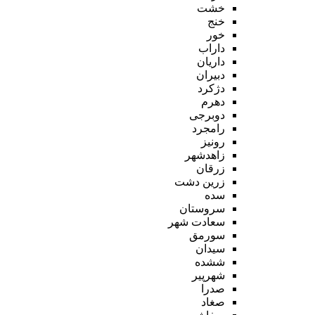
خشت
خنج
خور
داراب
داریان
دبیران
دژکرد
دهرم
دوبرجی
رامجرد
رونیز
زاهدشهر
زرقان
زرین دشت
سده
سروستان
سعادت شهر
سورمق
سیدان
ششده
شهرپیر
صدرا
صغاد