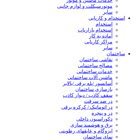
خدمات ماشین و موتور
موتورسیکلت و لوازم جانبی
سایر
استخدام و کاریابی
استخدام
استخدام بازاریاب
آماده به کار
مراکز کاریابی
سایر
ساختمان
نقاشی ساختمان
مصالح ساختمانی
خدمات ساختمانی
ماشین آلات ساختمانی
آسانسور /پله برقی /بالابر
بازسازی ساختمان
سقف کاذب / دیوار کاذب
در ضد سرقت
در اتوماتیک / کرکره برقی
در و پنجره
دکوراسیون داخلی
برق و هوشمند سازی
ایزوگام و عایقهای رطوبتی
نمای ساختمان