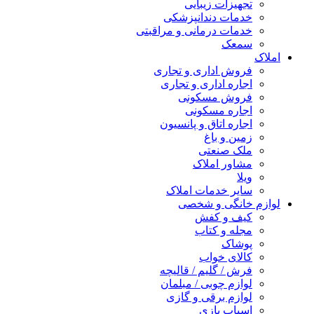
تجهیزات زیبایی
خدمات دندانپزشکی
خدمات درمانی و مراقبتی
سمعک
املاک
فروش اداری و تجاری
اجاره اداری و تجاری
فروش مسکونی
اجاره مسکونی
اجاره اتاق و پانسیون
زمین و باغ
ملک صنعتی
مشاور املاک
ویلا
سایر خدمات املاک
لوازم خانگی و شخصی
کیف و کفش
مجله و کتاب
پوشاک
کالای خواب
فرش / گلیم / قالیچه
لوازم چوبی / مبلمان
لوازم برقی و گازی
اسباب بازی