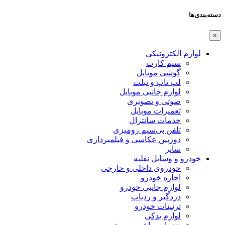
دسته‌بندی‌ها
×
لوازم الکترونیکی
سیم کارت
گوشی موبایل
لپ تاپ و تبلت
لوازم جانبی موبایل
صوتی و تصویری
تعمیرات موبایل
خدمات سانترال
تلفن بی‌سیم رومیزی
دوربین عکاسی و فیلمبرداری
سایر
خودرو و وسایل نقلیه
خودروی داخلی و خارجی
اجاره خودرو
لوازم جانبی خودرو
دزدگیر و ردیاب
تزئینات خودرو
لوازم یدکی