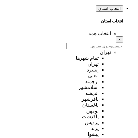
انتخاب استان
انتخاب استان
انتخاب همه
×
تهران
تمام شهر‌ها
تهران
آبسرد
آبعلی
ارجمند
اسلامشهر
اندیشه
باقرشهر
باغستان
بومهن
پاکدشت
پردیس
پرند
پیشوا