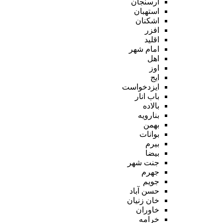
ارسنجان
استهبان
اشکنان
افزر
اقلید
امام شهر
اهل
اوز
ایج
ایزدخواست
باب انار
بالاده
بنارویه
بهمن
بوانات
بیرم
بیضا
جنت شهر
جهرم
جویم
حسن آباد
خان زنیان
خاوران
خرامه