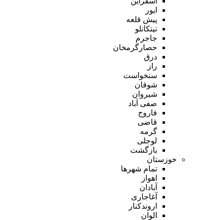
اسفراین
ایور
پیش قلعه
تیتکانلو
جاجرم
حصارگرمخان
درق
راز
سنخواست
شوقان
شیروان
صفی آباد
فاروج
قاضی
گرمه
لوجلی
بازگشت
خوزستان
تمام شهر‌ها
اهواز
آبادان
آغاجاری
اروندکنار
الوان