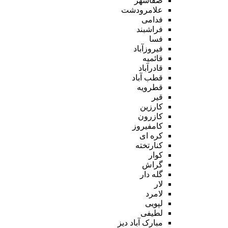
صفاشهر
علامرودشت
فدامی
فراشبند
فسا
فیروزآباد
قائمیه
قادرآباد
قطب آباد
قطرویه
قیر
کارزین
کازرون
کامفیروز
کره ای
کنارتخته
کوار
گراش
گله دار
لار
لامرد
لپویی
لطیفی
مبارک آباد دیز