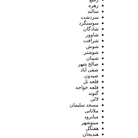
زهره
سالند
سردشت
سوسنگرد
شادگان
شاوور
شرافت
شوش
شوشتر
شیبان
صالح شهر
صفی آباد
صیدون
قلعه تل
قلعه خواجه
گتوند
لالی
مسجد سلیمان
ملاثانی
میانرود
مینوشهر
هفتگل
هندیجان