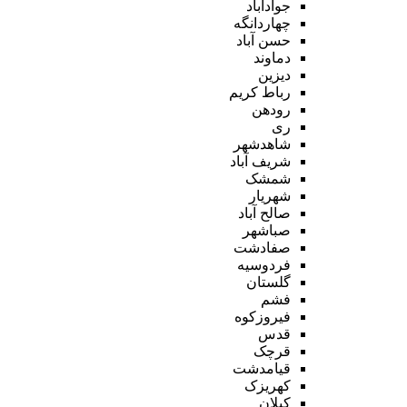
جوادآباد
چهاردانگه
حسن آباد
دماوند
دیزین
رباط کریم
رودهن
ری
شاهدشهر
شریف آباد
شمشک
شهریار
صالح آباد
صباشهر
صفادشت
فردوسیه
گلستان
فشم
فیروزکوه
قدس
قرچک
قیامدشت
کهریزک
کیلان