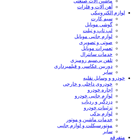
ماشین آلات صنعتی
آهن آلات و فلزات
لوازم الکترونیکی
سیم کارت
گوشی موبایل
لپ تاپ و تبلت
لوازم جانبی موبایل
صوتی و تصویری
تعمیرات موبایل
خدمات سانترال
تلفن بی‌سیم رومیزی
دوربین عکاسی و فیلمبرداری
سایر
خودرو و وسایل نقلیه
خودروی داخلی و خارجی
اجاره خودرو
لوازم جانبی خودرو
دزدگیر و ردیاب
تزئینات خودرو
لوازم یدکی
خدمات ماشین و موتور
موتورسیکلت و لوازم جانبی
سایر
متفرقه