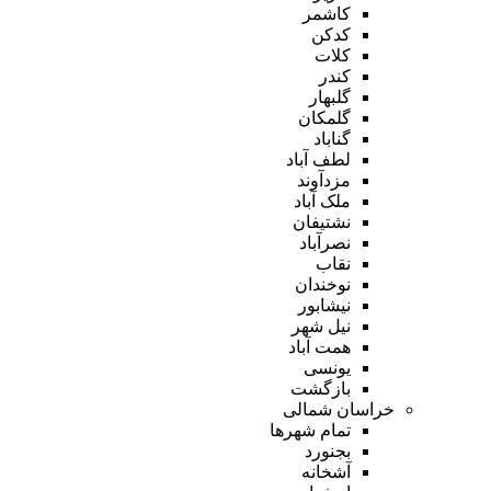
کاشمر
کدکن
کلات
کندر
گلبهار
گلمکان
گناباد
لطف آباد
مزدآوند
ملک آباد
نشتیفان
نصرآباد
نقاب
نوخندان
نیشابور
نیل شهر
همت آباد
یونسی
بازگشت
خراسان شمالی
تمام شهر‌ها
بجنورد
آشخانه