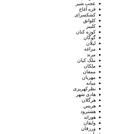
عجب شیر
قره آغاج
کشکسرای
کلوانق
کلیبر
کوزه کنان
گوگان
لیلان
مراغه
مرند
ملک کیان
ملکان
ممقان
مهربان
میانه
نظرکهریزی
هادی شهر
هرگلان
هریس
هشترود
هوراند
وایقان
ورزقان