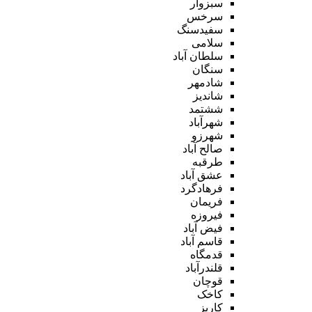
سبزوار
سرخس
سفیدسنگ
سلامی
سلطان آباد
سنگان
شادمهر
شاندیز
ششتمد
شهرآباد
شهرزو
صالح آباد
طرقبه
عشق آباد
فرهادگرد
فریمان
فیروزه
فیض آباد
قاسم آباد
قدمگاه
قلندرآباد
قوچان
کاخک
کاریز