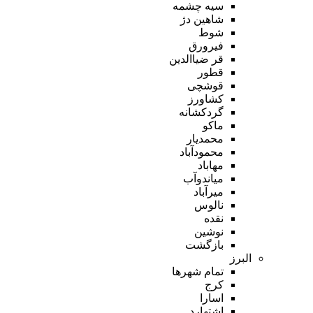
سیه چشمه
شاهین دژ
شوط
فیرورق
قر ضیاالدین
قطور
قوشچی
کشاورز
گردکشانه
ماکو
محمدیار
محمودآباد
مهاباد
میاندوآب
میرآباد
نالوس
نقده
نوشین
بازگشت
البرز
تمام شهر‌ها
کرج
اسارا
اشتهارد