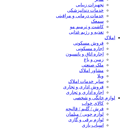
تجهیزات زیبایی
خدمات دندانپزشکی
خدمات درمانی و مراقبتی
سمعک
کاشت و ترمیم مو
تغذیه و رژیم غذایی
املاک
فروش مسکونی
اجاره مسکونی
اجاره اتاق و پانسیون
زمین و باغ
ملک صنعتی
مشاور املاک
ویلا
سایر خدمات املاک
فروش اداری و تجاری
اجاره اداری و تجاری
لوازم خانگی و شخصی
کالای خواب
فرش / گلیم / قالیچه
لوازم چوبی / مبلمان
لوازم برقی و گازی
اسباب بازی