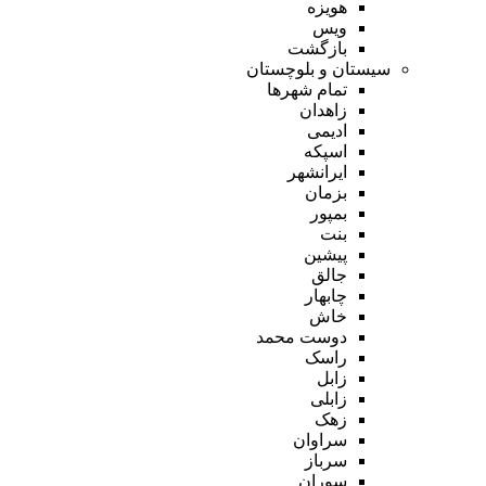
هویزه
ویس
بازگشت
سیستان و بلوچستان
تمام شهر‌ها
زاهدان
ادیمی
اسپکه
ایرانشهر
بزمان
بمپور
بنت
پیشین
جالق
چابهار
خاش
دوست محمد
راسک
زابل
زابلی
زهک
سراوان
سرباز
سوران