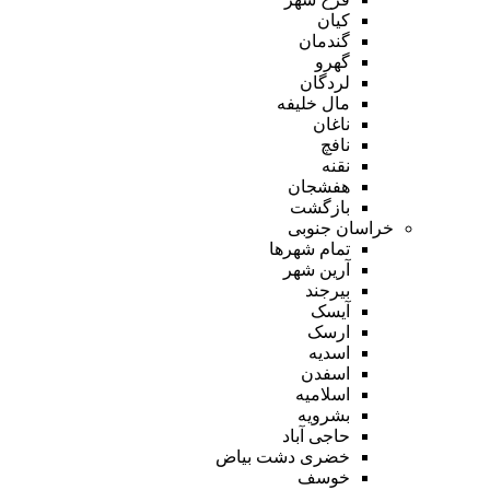
کیان
گندمان
گهرو
لردگان
مال خلیفه
ناغان
نافچ
نقنه
هفشجان
بازگشت
خراسان جنوبی
تمام شهر‌ها
آرین شهر
بیرجند
آیسک
ارسک
اسدیه
اسفدن
اسلامیه
بشرویه
حاجی آباد
خضری دشت بیاض
خوسف