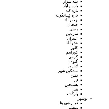
بیله سوار
پارس آباد
تازه کند
تازه کندانگوت
جعفرآباد
خلخال
رضی
سرعین
عنبران
فخرآباد
کلور
کوراییم
گرمی
گیوی
لاهرود
مشگین شهر
نمین
نیر
هشتجین
هیر
بازگشت
بوشهر
تمام شهر‌ها
بوشهر