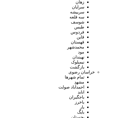
زهان
سرایان
سربیشه
سه قلعه
شوسف
طبس
فردوس
قاین
قهستان
محمدشهر
مود
نهبندان
نیمبلوک
بازگشت
خراسان رضوی
تمام شهر‌ها
مشهد
احمدآباد صولت
انابد
باجگیران
باخرز
بار
بایگ
بجستان