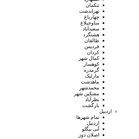
تنکمان
تهراندشت
چهارباغ
ساوجبلاغ
سعیدآباد
هشتگرد
طالقان
فردیس
کردان
کمال شهر
کوهسار
گرمدره
مارلیک
ماهدشت
محمدشهر
مشکین شهر
نظرآباد
بازگشت
اردبیل
تمام شهر‌ها
اردبیل
آبی بیگلو
اصلان دوز