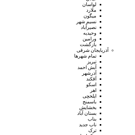
لواسان
ملارد
میگون
نسیم شهر
نصیرآباد
وحیدیه
ورامین
بازگشت
آذربایجان شرقی
تمام شهر‌ها
تبریز
آبش احمد
آذرشهر
آقکند
اسکو
اهر
ایلخچی
باسمنج
بخشایش
بستان آباد
بناب
ناب جدید
ترک