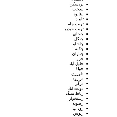
بردسکن
بیدخت
بینالود
تایباد
تربت جام
تربت حیدریه
جغتای
جنگل
چاشلو
چکنه
چناران
خرو
خلیل آباد
خواف
داورزن
در رود
درگز
دولت آباد
رباط سنگ
رشتخوار
رضویه
روداب
ریوش