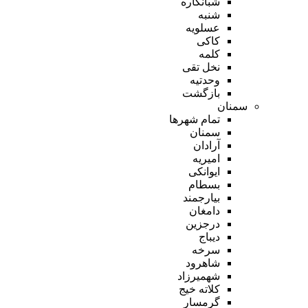
شبانکاره
شنبه
عسلویه
کاکی
کلمه
نخل تقی
وحدتیه
بازگشت
سمنان
تمام شهر‌ها
سمنان
آرادان
امیریه
ایوانکی
بسطام
بیارجمند
دامغان
درجزین
دیباج
سرخه
شاهرود
شهمیرزاد
کلاته خیج
گرمسار