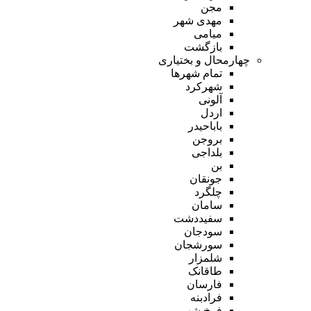
مجن
مهدی شهر
میامی
بازگشت
چهارمحال و بختیاری
تمام شهر‌ها
شهرکرد
آلونی
اردل
باباحیدر
بروجن
بلداجی
بن
جونقان
چلگرد
سامان
سفیددشت
سودجان
سورشجان
شلمزار
طاقانک
فارسان
فرادبنه
فرخ شهر