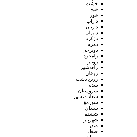
خشت
خنج
خور
داراب
داریان
دبیران
دژکرد
دهرم
دوبرجی
رامجرد
رونیز
زاهدشهر
زرقان
زرین دشت
سده
سروستان
سعادت شهر
سورمق
سیدان
ششده
شهرپیر
صدرا
صغاد