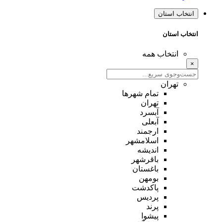
انتخاب استان
انتخاب استان
انتخاب همه
×
تهران
تمام شهر‌ها
تهران
آبسرد
آبعلی
ارجمند
اسلامشهر
اندیشه
باقرشهر
باغستان
بومهن
پاکدشت
پردیس
پرند
پیشوا