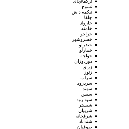
ترکمانچای
تسوج
تیکمه داش
جلفا
خاروانا
خامنه
خراجو
خسروشهر
خضرلو
خمارلو
خواجه
دوزدوزان
زرنق
زنوز
سراب
سردرود
سهند
سیس
سیه رود
شبستر
شربیان
شرفخانه
شندآباد
صوفیان