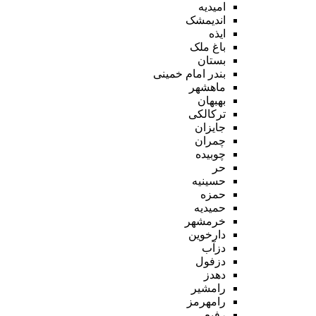
امیدیه
اندیمشک
ایذه
باغ ملک
بستان
بندر امام خمینی
ماهشهر
بهبهان
ترکالکی
جایزان
چمران
چوبیده
حر
حسینیه
حمزه
حمیدیه
خرمشهر
دارخوین
دزآب
دزفول
دهدز
رامشیر
رامهرمز
رفیع