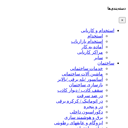
دسته‌بندی‌ها
×
استخدام و کاریابی
استخدام
استخدام بازاریاب
آماده به کار
مراکز کاریابی
سایر
ساختمان
خدمات ساختمانی
ماشین آلات ساختمانی
آسانسور /پله برقی /بالابر
بازسازی ساختمان
سقف کاذب / دیوار کاذب
در ضد سرقت
در اتوماتیک / کرکره برقی
در و پنجره
دکوراسیون داخلی
برق و هوشمند سازی
ایزوگام و عایقهای رطوبتی