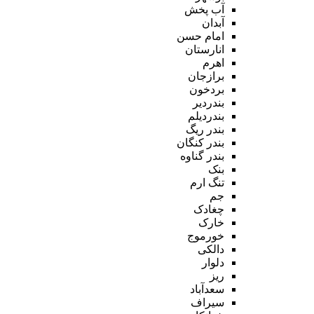
آب پخش
آبدان
امام حسن
انارستان
اهرم
برازجان
بردخون
بندردیر
بندردیلم
بندر ریگ
بندر کنگان
بندر گناوه
بنک
تنگ ارم
جم
چغادک
خارک
خورموج
دالکی
دلوار
ریز
سعدآباد
سیراف