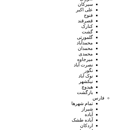
سیرکان
علی اکبر
فنوج
قصرقند
کنارک
گشت
گلمورتی
محمدآباد
محمدان
محمدی
میرجاوه
نصرت آباد
نگور
نوک آباد
نیکشهر
هیدوچ
بازگشت
فارس
تمام شهر‌ها
شیراز
آباده
آباده طشک
اردکان