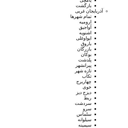
یامچی
بازگشت
آذربایجان غربی
تمام شهر‌ها
ارومیه
آواجیق
اشنویه
ایواوغلی
باروق
بازرگان
بوکان
پلدشت
پیرانشهر
تازه شهر
تکاب
چهاربرج
خوی
دیزج دیز
ربط
سردشت
سرو
سلماس
سیلوانه
سیمینه