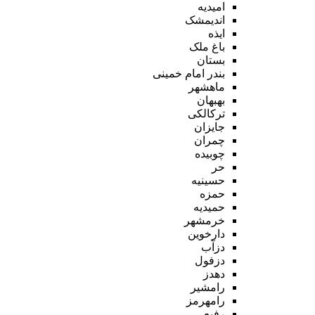
امیدیه
اندیمشک
ایذه
باغ ملک
بستان
بندر امام خمینی
ماهشهر
بهبهان
ترکالکی
جایزان
چمران
چوبیده
حر
حسینیه
حمزه
حمیدیه
خرمشهر
دارخوین
دزآب
دزفول
دهدز
رامشیر
رامهرمز
رفیع