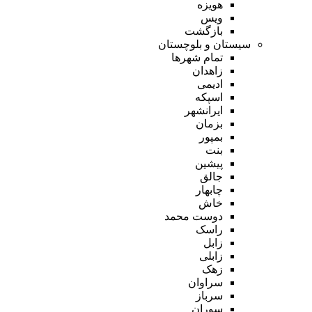
هویزه
ویس
بازگشت
سیستان و بلوچستان
تمام شهر‌ها
زاهدان
ادیمی
اسپکه
ایرانشهر
بزمان
بمپور
بنت
پیشین
جالق
چابهار
خاش
دوست محمد
راسک
زابل
زابلی
زهک
سراوان
سرباز
سوران