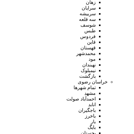
زهان
سرایان
سربیشه
سه قلعه
شوسف
طبس
فردوس
قاین
قهستان
محمدشهر
مود
نهبندان
نیمبلوک
بازگشت
خراسان رضوی
تمام شهر‌ها
مشهد
احمدآباد صولت
انابد
باجگیران
باخرز
بار
بایگ
بجستان