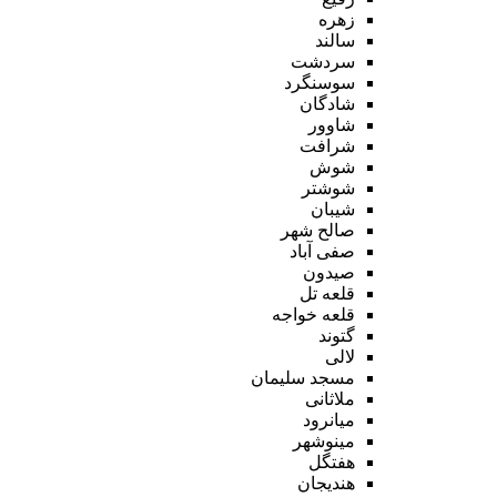
زهره
سالند
سردشت
سوسنگرد
شادگان
شاوور
شرافت
شوش
شوشتر
شیبان
صالح شهر
صفی آباد
صیدون
قلعه تل
قلعه خواجه
گتوند
لالی
مسجد سلیمان
ملاثانی
میانرود
مینوشهر
هفتگل
هندیجان