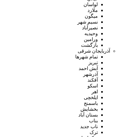
لواسان
ملارد
میگون
نسیم شهر
نصیرآباد
وحیدیه
ورامین
بازگشت
آذربایجان شرقی
تمام شهر‌ها
تبریز
آبش احمد
آذرشهر
آقکند
اسکو
اهر
ایلخچی
باسمنج
بخشایش
بستان آباد
بناب
ناب جدید
ترک