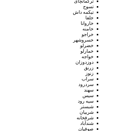
ترکمانچای
تسوج
تیکمه داش
جلفا
خاروانا
خامنه
خراجو
خسروشهر
خضرلو
خمارلو
خواجه
دوزدوزان
زرنق
زنوز
سراب
سردرود
سهند
سیس
سیه رود
شبستر
شربیان
شرفخانه
شندآباد
صوفیان