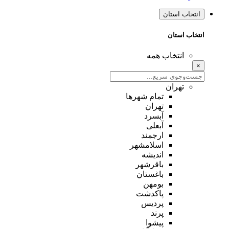
انتخاب استان
انتخاب استان
انتخاب همه
×
تهران
تمام شهر‌ها
تهران
آبسرد
آبعلی
ارجمند
اسلامشهر
اندیشه
باقرشهر
باغستان
بومهن
پاکدشت
پردیس
پرند
پیشوا