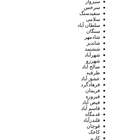
سبزوار
سرخس
سفیدسنگ
سلامی
سلطان آباد
سنگان
شادمهر
شاندیز
ششتمد
شهرآباد
شهرزو
صالح آباد
طرقبه
عشق آباد
فرهادگرد
فریمان
فیروزه
فیض آباد
قاسم آباد
قدمگاه
قلندرآباد
قوچان
کاخک
کاریز