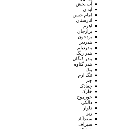
آب پخش
آبدان
امام حسن
انارستان
اهرم
برازجان
بردخون
بندردیر
بندردیلم
بندر ریگ
بندر کنگان
بندر گناوه
بنک
تنگ ارم
جم
چغادک
خارک
خورموج
دالکی
دلوار
ریز
سعدآباد
سیراف