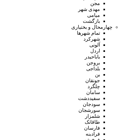
مجن
مهدی شهر
میامی
بازگشت
چهارمحال و بختیاری
تمام شهر‌ها
شهرکرد
آلونی
اردل
باباحیدر
بروجن
بلداجی
بن
جونقان
چلگرد
سامان
سفیددشت
سودجان
سورشجان
شلمزار
طاقانک
فارسان
فرادبنه
فرخ شهر