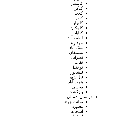
کاشمر
کدکن
کلات
کندر
گلبهار
گلمکان
گناباد
لطف آباد
مزدآوند
ملک آباد
نشتیفان
نصرآباد
نقاب
نوخندان
نیشابور
نیل شهر
همت آباد
یونسی
بازگشت
خراسان شمالی
تمام شهر‌ها
بجنورد
آشخانه