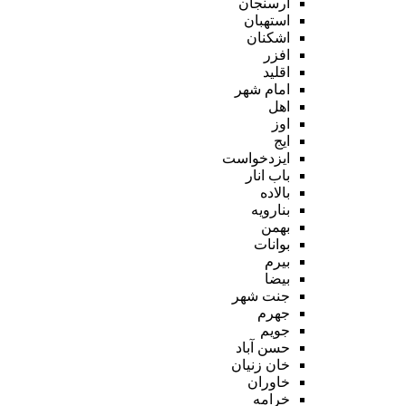
ارسنجان
استهبان
اشکنان
افزر
اقلید
امام شهر
اهل
اوز
ایج
ایزدخواست
باب انار
بالاده
بنارویه
بهمن
بوانات
بیرم
بیضا
جنت شهر
جهرم
جویم
حسن آباد
خان زنیان
خاوران
خرامه