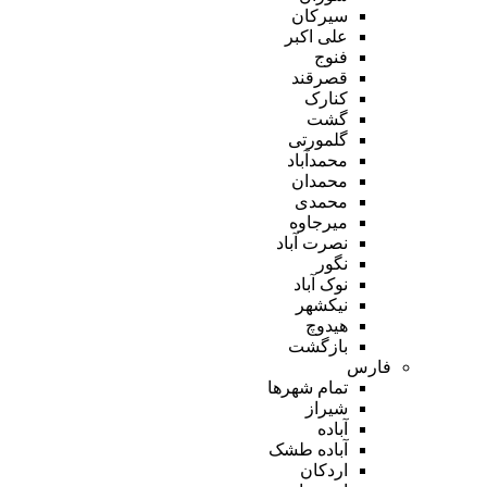
سیرکان
علی اکبر
فنوج
قصرقند
کنارک
گشت
گلمورتی
محمدآباد
محمدان
محمدی
میرجاوه
نصرت آباد
نگور
نوک آباد
نیکشهر
هیدوچ
بازگشت
فارس
تمام شهر‌ها
شیراز
آباده
آباده طشک
اردکان