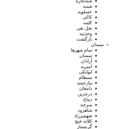
شبانکاره
شنبه
عسلویه
کاکی
کلمه
نخل تقی
وحدتیه
بازگشت
سمنان
تمام شهر‌ها
سمنان
آرادان
امیریه
ایوانکی
بسطام
بیارجمند
دامغان
درجزین
دیباج
سرخه
شاهرود
شهمیرزاد
کلاته خیج
گرمسار