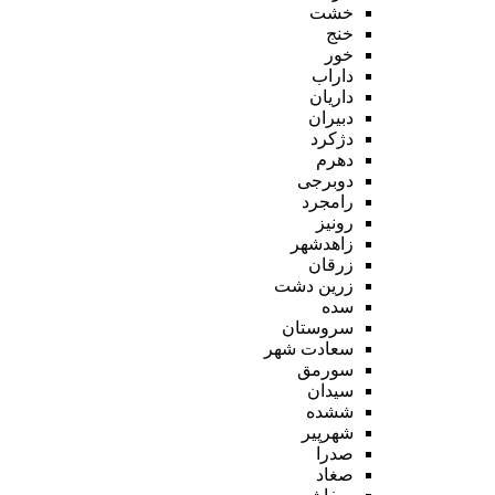
خشت
خنج
خور
داراب
داریان
دبیران
دژکرد
دهرم
دوبرجی
رامجرد
رونیز
زاهدشهر
زرقان
زرین دشت
سده
سروستان
سعادت شهر
سورمق
سیدان
ششده
شهرپیر
صدرا
صغاد