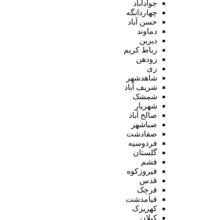
جوادآباد
چهاردانگه
حسن آباد
دماوند
دیزین
رباط کریم
رودهن
ری
شاهدشهر
شریف آباد
شمشک
شهریار
صالح آباد
صباشهر
صفادشت
فردوسیه
گلستان
فشم
فیروزکوه
قدس
قرچک
قیامدشت
کهریزک
کیلان