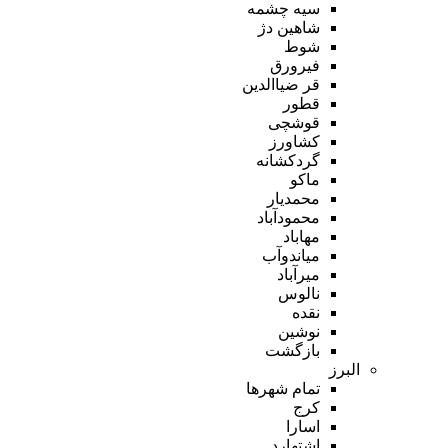
سیه چشمه
شاهین دژ
شوط
فیرورق
قر ضیاالدین
قطور
قوشچی
کشاورز
گردکشانه
ماکو
محمدیار
محمودآباد
مهاباد
میاندوآب
میرآباد
نالوس
نقده
نوشین
بازگشت
البرز
تمام شهر‌ها
کرج
اسارا
اشتهارد