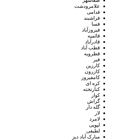
صفاشهر
علامرودشت
فدامی
فراشبند
فسا
فیروزآباد
قائمیه
قادرآباد
قطب آباد
قطرویه
قیر
کارزین
کازرون
کامفیروز
کره ای
کنارتخته
کوار
گراش
گله دار
لار
لامرد
لپویی
لطیفی
مبارک آباد دیز