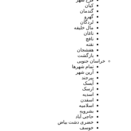
کیان
گندمان
گهرو
لردگان
مال خلیفه
ناغان
نافچ
نقنه
هفشجان
بازگشت
خراسان جنوبی
تمام شهر‌ها
آرین شهر
بیرجند
آیسک
ارسک
اسدیه
اسفدن
اسلامیه
بشرویه
حاجی آباد
خضری دشت بیاض
خوسف