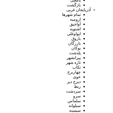
یامچی
بازگشت
آذربایجان غربی
تمام شهر‌ها
ارومیه
آواجیق
اشنویه
ایواوغلی
باروق
بازرگان
بوکان
پلدشت
پیرانشهر
تازه شهر
تکاب
چهاربرج
خوی
دیزج دیز
ربط
سردشت
سرو
سلماس
سیلوانه
سیمینه