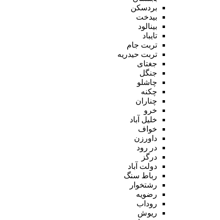
بردسکن
بیدخت
بینالود
تایباد
تربت جام
تربت حیدریه
جغتای
جنگل
چاشلو
چکنه
چناران
خرو
خلیل آباد
خواف
داورزن
در رود
درگز
دولت آباد
رباط سنگ
رشتخوار
رضویه
روداب
ریوش