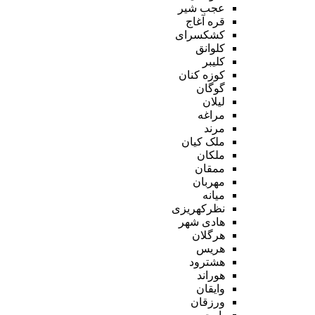
عجب شیر
قره آغاج
کشکسرای
کلوانق
کلیبر
کوزه کنان
گوگان
لیلان
مراغه
مرند
ملک کیان
ملکان
ممقان
مهربان
میانه
نظرکهریزی
هادی شهر
هرگلان
هریس
هشترود
هوراند
وایقان
ورزقان