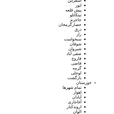
اسفراین
ایور
پیش قلعه
تیتکانلو
جاجرم
حصارگرمخان
درق
راز
سنخواست
شوقان
شیروان
صفی آباد
فاروج
قاضی
گرمه
لوجلی
بازگشت
خوزستان
تمام شهر‌ها
اهواز
آبادان
آغاجاری
اروندکنار
الوان