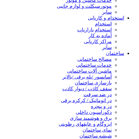
خدمات ماشین و موتور
موتورسیکلت و لوازم جانبی
سایر
استخدام و کاریابی
استخدام
استخدام بازاریاب
آماده به کار
مراکز کاریابی
سایر
ساختمان
مصالح ساختمانی
خدمات ساختمانی
ماشین آلات ساختمانی
آسانسور /پله برقی /بالابر
بازسازی ساختمان
سقف کاذب / دیوار کاذب
در ضد سرقت
در اتوماتیک / کرکره برقی
در و پنجره
دکوراسیون داخلی
برق و هوشمند سازی
ایزوگام و عایقهای رطوبتی
نمای ساختمان
شیشه ساختمان