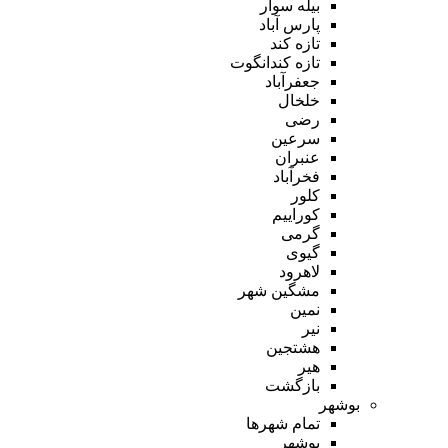
بیله سوار
پارس آباد
تازه کند
تازه کندانگوت
جعفرآباد
خلخال
رضی
سرعین
عنبران
فخرآباد
کلور
کوراییم
گرمی
گیوی
لاهرود
مشگین شهر
نمین
نیر
هشتجین
هیر
بازگشت
بوشهر
تمام شهر‌ها
بوشهر