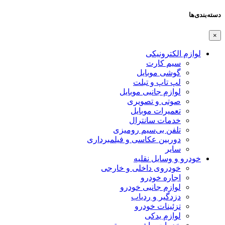
دسته‌بندی‌ها
×
لوازم الکترونیکی
سیم کارت
گوشی موبایل
لپ تاپ و تبلت
لوازم جانبی موبایل
صوتی و تصویری
تعمیرات موبایل
خدمات سانترال
تلفن بی‌سیم رومیزی
دوربین عکاسی و فیلمبرداری
سایر
خودرو و وسایل نقلیه
خودروی داخلی و خارجی
اجاره خودرو
لوازم جانبی خودرو
دزدگیر و ردیاب
تزئینات خودرو
لوازم یدکی