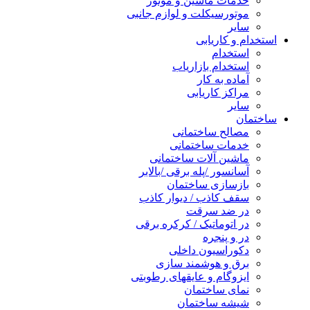
خدمات ماشین و موتور
موتورسیکلت و لوازم جانبی
سایر
استخدام و کاریابی
استخدام
استخدام بازاریاب
آماده به کار
مراکز کاریابی
سایر
ساختمان
مصالح ساختمانی
خدمات ساختمانی
ماشین آلات ساختمانی
آسانسور /پله برقی /بالابر
بازسازی ساختمان
سقف کاذب / دیوار کاذب
در ضد سرقت
در اتوماتیک / کرکره برقی
در و پنجره
دکوراسیون داخلی
برق و هوشمند سازی
ایزوگام و عایقهای رطوبتی
نمای ساختمان
شیشه ساختمان