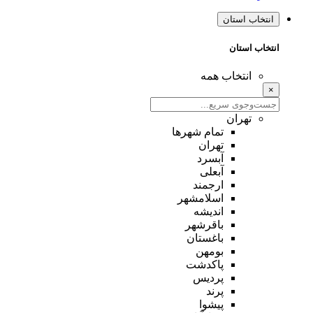
انتخاب استان
انتخاب استان
انتخاب همه
×
تهران
تمام شهر‌ها
تهران
آبسرد
آبعلی
ارجمند
اسلامشهر
اندیشه
باقرشهر
باغستان
بومهن
پاکدشت
پردیس
پرند
پیشوا