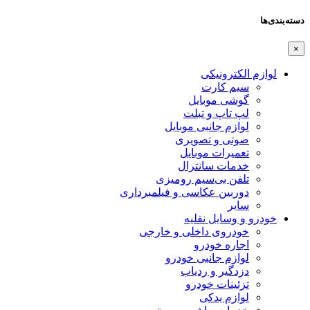
دسته‌بندی‌ها
×
لوازم الکترونیکی
سیم کارت
گوشی موبایل
لپ تاپ و تبلت
لوازم جانبی موبایل
صوتی و تصویری
تعمیرات موبایل
خدمات سانترال
تلفن بی‌سیم رومیزی
دوربین عکاسی و فیلمبرداری
سایر
خودرو و وسایل نقلیه
خودروی داخلی و خارجی
اجاره خودرو
لوازم جانبی خودرو
دزدگیر و ردیاب
تزئینات خودرو
لوازم یدکی