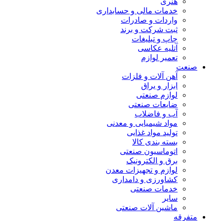
هنری
خدمات مالی و حسابداری
واردات و صادرات
ثبت شرکت و برند
چاپ و تبلیغات
آتلیه عکاسی
تعمیر لوازم
صنعت
آهن آلات و فلزات
ابزار و یراق
لوازم صنعتی
ضایعات صنعتی
آب و فاضلاب
مواد شیمیایی و معدنی
تولید مواد غذایی
بسته بندی کالا
اتوماسیون صنعتی
برق و الکترونیک
لوازم و تجهیزات معدن
کشاورزی و دامداری
خدمات صنعتی
سایر
ماشین آلات صنعتی
متفرقه