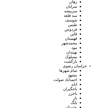
زهان
سرایان
سربیشه
سه قلعه
شوسف
طبس
فردوس
قاین
قهستان
محمدشهر
مود
نهبندان
نیمبلوک
بازگشت
خراسان رضوی
تمام شهر‌ها
مشهد
احمدآباد صولت
انابد
باجگیران
باخرز
بار
بایگ
بجستان