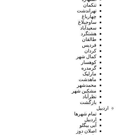
تنکمان
تهراندشت
چهارباغ
ساوجبلاغ
سعیدآباد
هشتگرد
طالقان
فردیس
کردان
کمال شهر
کوهسار
گرمدره
مارلیک
ماهدشت
محمدشهر
مشکین شهر
نظرآباد
بازگشت
اردبیل
تمام شهر‌ها
اردبیل
آبی بیگلو
اصلان دوز