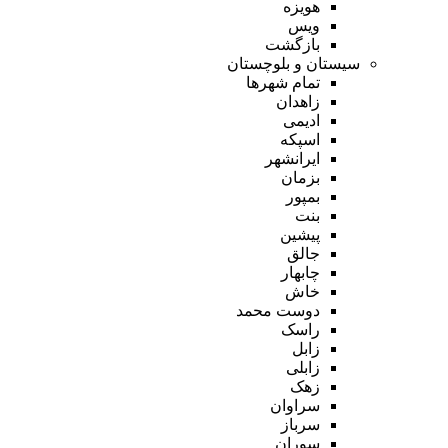
هویزه
ویس
بازگشت
سیستان و بلوچستان
تمام شهر‌ها
زاهدان
ادیمی
اسپکه
ایرانشهر
بزمان
بمپور
بنت
پیشین
جالق
چابهار
خاش
دوست محمد
راسک
زابل
زابلی
زهک
سراوان
سرباز
سوران