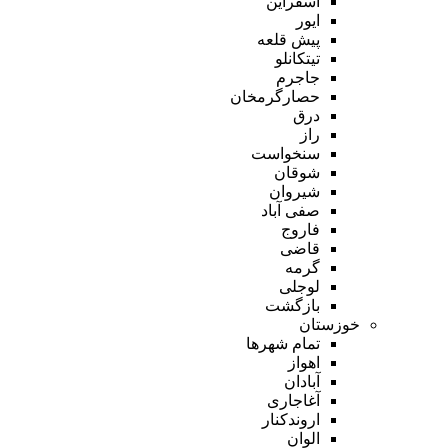
اسفراین
ایور
پیش قلعه
تیتکانلو
جاجرم
حصارگرمخان
درق
راز
سنخواست
شوقان
شیروان
صفی آباد
فاروج
قاضی
گرمه
لوجلی
بازگشت
خوزستان
تمام شهر‌ها
اهواز
آبادان
آغاجاری
اروندکنار
الوان