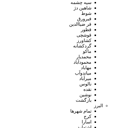
سیه چشمه
شاهین دژ
شوط
فیرورق
قر ضیاالدین
قطور
قوشچی
کشاورز
گردکشانه
ماکو
محمدیار
محمودآباد
مهاباد
میاندوآب
میرآباد
نالوس
نقده
نوشین
بازگشت
البرز
تمام شهر‌ها
کرج
اسارا
اشتهارد