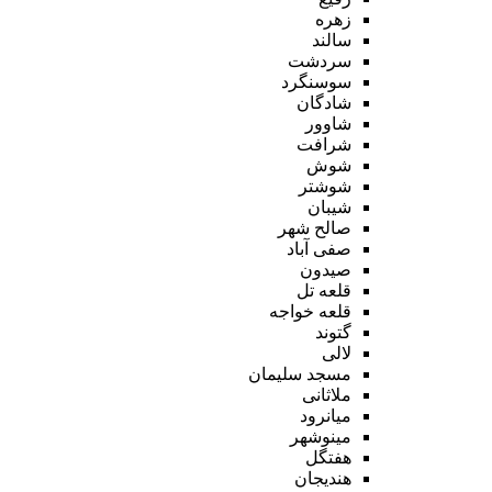
زهره
سالند
سردشت
سوسنگرد
شادگان
شاوور
شرافت
شوش
شوشتر
شیبان
صالح شهر
صفی آباد
صیدون
قلعه تل
قلعه خواجه
گتوند
لالی
مسجد سلیمان
ملاثانی
میانرود
مینوشهر
هفتگل
هندیجان