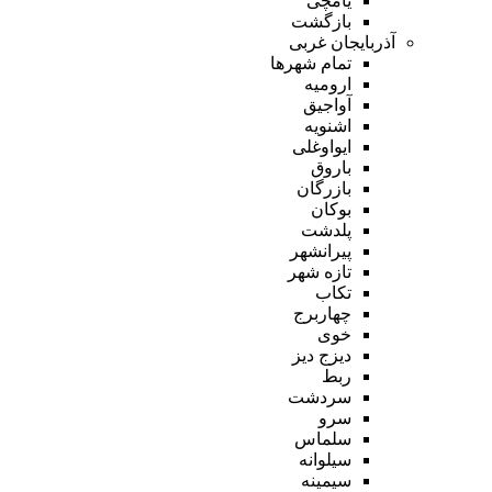
یامچی
بازگشت
آذربایجان غربی
تمام شهر‌ها
ارومیه
آواجیق
اشنویه
ایواوغلی
باروق
بازرگان
بوکان
پلدشت
پیرانشهر
تازه شهر
تکاب
چهاربرج
خوی
دیزج دیز
ربط
سردشت
سرو
سلماس
سیلوانه
سیمینه