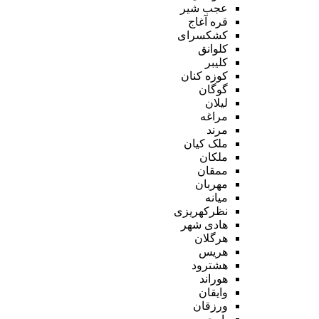
عجب شیر
قره آغاج
کشکسرای
کلوانق
کلیبر
کوزه کنان
گوگان
لیلان
مراغه
مرند
ملک کیان
ملکان
ممقان
مهربان
میانه
نظرکهریزی
هادی شهر
هرگلان
هریس
هشترود
هوراند
وایقان
ورزقان