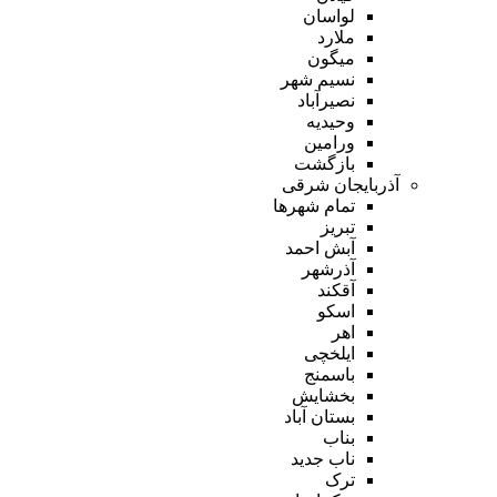
لواسان
ملارد
میگون
نسیم شهر
نصیرآباد
وحیدیه
ورامین
بازگشت
آذربایجان شرقی
تمام شهر‌ها
تبریز
آبش احمد
آذرشهر
آقکند
اسکو
اهر
ایلخچی
باسمنج
بخشایش
بستان آباد
بناب
ناب جدید
ترک