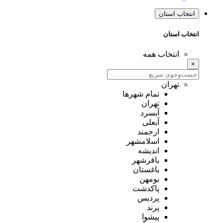
انتخاب استان
انتخاب استان
انتخاب همه
×
تهران
تمام شهر‌ها
تهران
آبسرد
آبعلی
ارجمند
اسلامشهر
اندیشه
باقرشهر
باغستان
بومهن
پاکدشت
پردیس
پرند
پیشوا