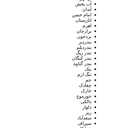
آب پخش
آبدان
امام حسن
انارستان
اهرم
برازجان
بردخون
بندردیر
بندردیلم
بندر ریگ
بندر کنگان
بندر گناوه
بنک
تنگ ارم
جم
چغادک
خارک
خورموج
دالکی
دلوار
ریز
سعدآباد
سیراف