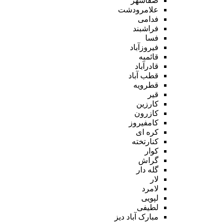
صفاشهر
علامرودشت
فدامی
فراشبند
فسا
فیروزآباد
قائمیه
قادرآباد
قطب آباد
قطرویه
قیر
کارزین
کازرون
کامفیروز
کره ای
کنارتخته
کوار
گراش
گله دار
لار
لامرد
لپویی
لطیفی
مبارک آباد دیز