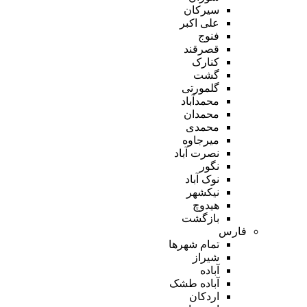
سیرکان
علی اکبر
فنوج
قصرقند
کنارک
گشت
گلمورتی
محمدآباد
محمدان
محمدی
میرجاوه
نصرت آباد
نگور
نوک آباد
نیکشهر
هیدوچ
بازگشت
فارس
تمام شهر‌ها
شیراز
آباده
آباده طشک
اردکان