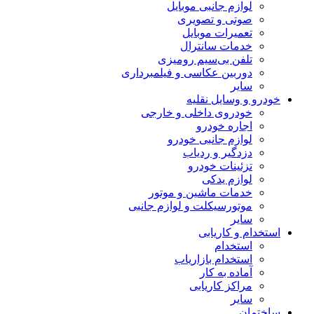
لوازم جانبی موبایل
صوتی و تصویری
تعمیرات موبایل
خدمات سانترال
تلفن بی‌سیم رومیزی
دوربین عکاسی و فیلمبرداری
سایر
خودرو و وسایل نقلیه
خودروی داخلی و خارجی
اجاره خودرو
لوازم جانبی خودرو
دزدگیر و ردیاب
تزئینات خودرو
لوازم یدکی
خدمات ماشین و موتور
موتورسیکلت و لوازم جانبی
سایر
استخدام و کاریابی
استخدام
استخدام بازاریاب
آماده به کار
مراکز کاریابی
سایر
ساختمان