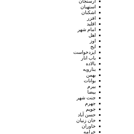
ارسنجان
استهبان
اشکنان
افزر
اقلید
امام شهر
اهل
اوز
ایج
ایزدخواست
باب انار
بالاده
بنارویه
بهمن
بوانات
بیرم
بیضا
جنت شهر
جهرم
جویم
حسن آباد
خان زنیان
خاوران
خرامه