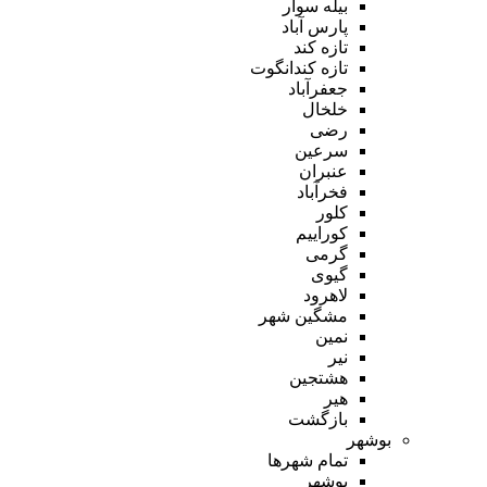
بیله سوار
پارس آباد
تازه کند
تازه کندانگوت
جعفرآباد
خلخال
رضی
سرعین
عنبران
فخرآباد
کلور
کوراییم
گرمی
گیوی
لاهرود
مشگین شهر
نمین
نیر
هشتجین
هیر
بازگشت
بوشهر
تمام شهر‌ها
بوشهر