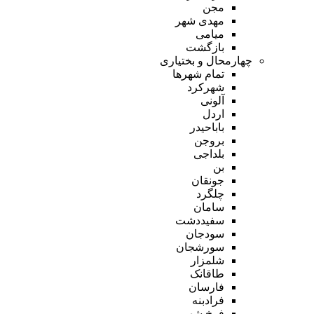
مجن
مهدی شهر
میامی
بازگشت
چهارمحال و بختیاری
تمام شهر‌ها
شهرکرد
آلونی
اردل
باباحیدر
بروجن
بلداجی
بن
جونقان
چلگرد
سامان
سفیددشت
سودجان
سورشجان
شلمزار
طاقانک
فارسان
فرادبنه
فرخ شهر