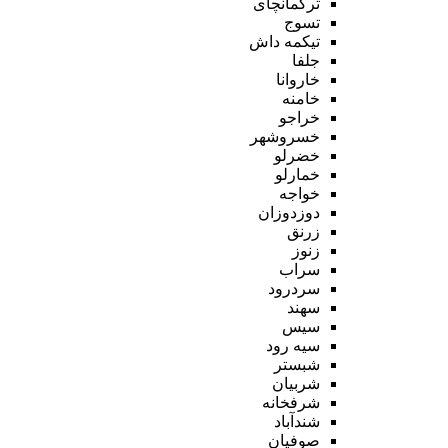
ترکمانچای
تسوج
تیکمه داش
جلفا
خاروانا
خامنه
خراجو
خسروشهر
خضرلو
خمارلو
خواجه
دوزدوزان
زرنق
زنوز
سراب
سردرود
سهند
سیس
سیه رود
شبستر
شربیان
شرفخانه
شندآباد
صوفیان