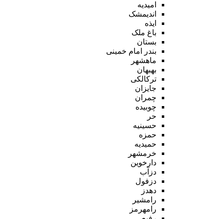
امیدیه
اندیمشک
ایذه
باغ ملک
بستان
بندر امام خمینی
ماهشهر
بهبهان
ترکالکی
جایزان
چمران
چوبیده
حر
حسینیه
حمزه
حمیدیه
خرمشهر
دارخوین
دزآب
دزفول
دهدز
رامشیر
رامهرمز
رفیع