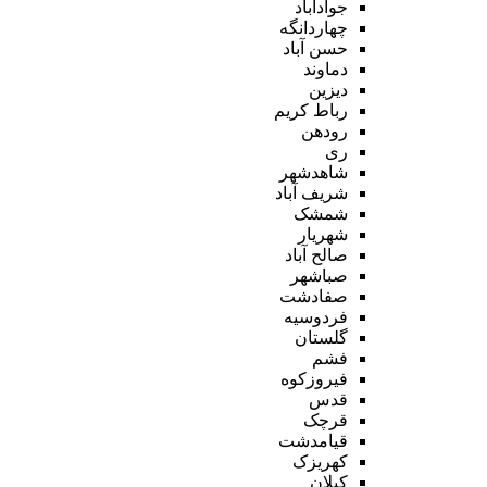
جوادآباد
چهاردانگه
حسن آباد
دماوند
دیزین
رباط کریم
رودهن
ری
شاهدشهر
شریف آباد
شمشک
شهریار
صالح آباد
صباشهر
صفادشت
فردوسیه
گلستان
فشم
فیروزکوه
قدس
قرچک
قیامدشت
کهریزک
کیلان