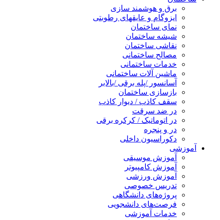
برق و هوشمند سازی
ایزوگام و عایقهای رطوبتی
نمای ساختمان
شیشه ساختمان
نقاشی ساختمان
مصالح ساختمانی
خدمات ساختمانی
ماشین آلات ساختمانی
آسانسور /پله برقی /بالابر
بازسازی ساختمان
سقف کاذب / دیوار کاذب
در ضد سرقت
در اتوماتیک / کرکره برقی
در و پنجره
دکوراسیون داخلی
آموزشی
آموزش موسیقی
آموزش کامپیوتر
آموزش ورزشی
تدریس خصوصی
پروژه‌های دانشگاهی
فرصت‌های دانشجویی
خدمات آموزشی