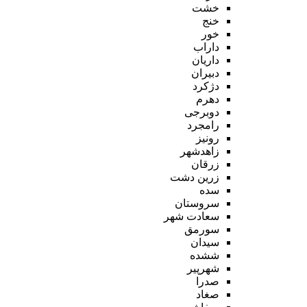
خشت
خنج
خور
داراب
داریان
دبیران
دژکرد
دهرم
دوبرجی
رامجرد
رونیز
زاهدشهر
زرقان
زرین دشت
سده
سروستان
سعادت شهر
سورمق
سیدان
ششده
شهرپیر
صدرا
صغاد