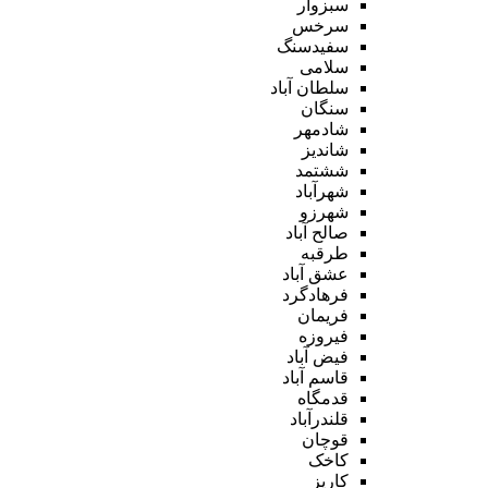
سبزوار
سرخس
سفیدسنگ
سلامی
سلطان آباد
سنگان
شادمهر
شاندیز
ششتمد
شهرآباد
شهرزو
صالح آباد
طرقبه
عشق آباد
فرهادگرد
فریمان
فیروزه
فیض آباد
قاسم آباد
قدمگاه
قلندرآباد
قوچان
کاخک
کاریز