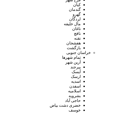
کیان
گندمان
گهرو
لردگان
مال خلیفه
ناغان
نافچ
نقنه
هفشجان
بازگشت
خراسان جنوبی
تمام شهر‌ها
آرین شهر
بیرجند
آیسک
ارسک
اسدیه
اسفدن
اسلامیه
بشرویه
حاجی آباد
خضری دشت بیاض
خوسف