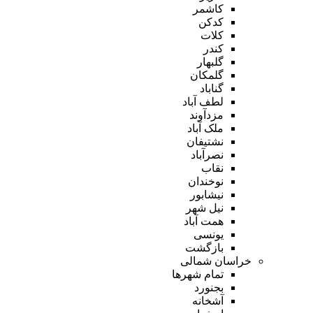
کاشمر
کدکن
کلات
کندر
گلبهار
گلمکان
گناباد
لطف آباد
مزدآوند
ملک آباد
نشتیفان
نصرآباد
نقاب
نوخندان
نیشابور
نیل شهر
همت آباد
یونسی
بازگشت
خراسان شمالی
تمام شهر‌ها
بجنورد
آشخانه