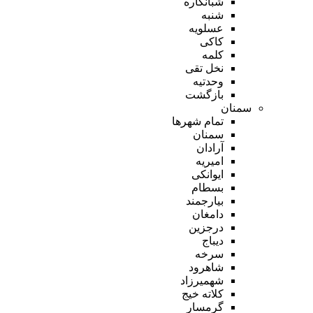
شبانکاره
شنبه
عسلویه
کاکی
کلمه
نخل تقی
وحدتیه
بازگشت
سمنان
تمام شهر‌ها
سمنان
آرادان
امیریه
ایوانکی
بسطام
بیارجمند
دامغان
درجزین
دیباج
سرخه
شاهرود
شهمیرزاد
کلاته خیج
گرمسار