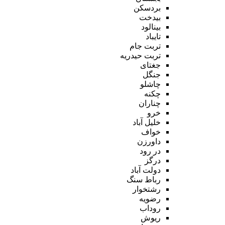
بردسکن
بیدخت
بینالود
تایباد
تربت جام
تربت حیدریه
جغتای
جنگل
چاشلو
چکنه
چناران
خرو
خلیل آباد
خواف
داورزن
در رود
درگز
دولت آباد
رباط سنگ
رشتخوار
رضویه
روداب
ریوش