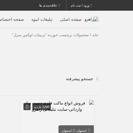
ورود / ثبت نام
علاقه‌مندی ها
صفحه اصلی
تبلیغات انبوه
صفحه اختصاص
/ محصولات برچسب خورده “تزیینات لوکس منزل”
خانه
جستجو پیشرفته
1290 بازدید
اصفهان
اصفهان