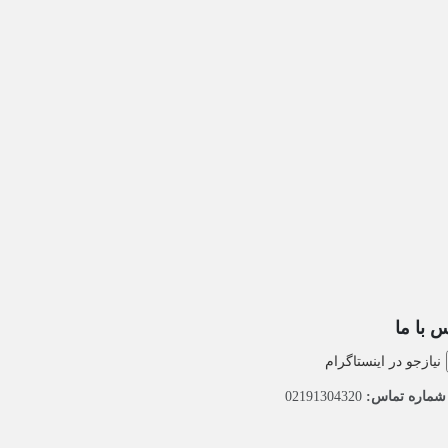
 با ما
نیازجو در اینستاگرام
ماره تماس:
02191304320