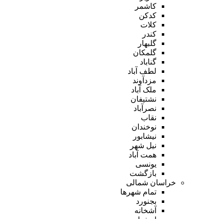
کاشمر
کدکن
کلات
کندر
گلبهار
گلمکان
گناباد
لطف آباد
مزدآوند
ملک آباد
نشتیفان
نصرآباد
نقاب
نوخندان
نیشابور
نیل شهر
همت آباد
یونسی
بازگشت
خراسان شمالی
تمام شهر‌ها
بجنورد
آشخانه