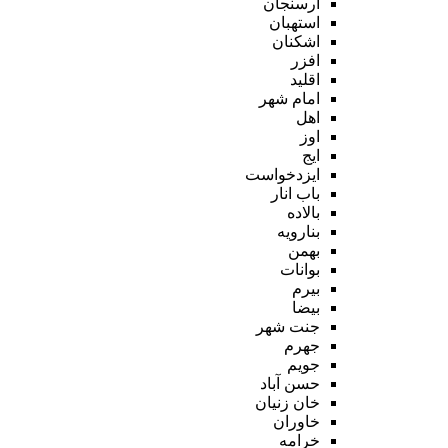
ارسنجان
استهبان
اشکنان
افزر
اقلید
امام شهر
اهل
اوز
ایج
ایزدخواست
باب انار
بالاده
بنارویه
بهمن
بوانات
بیرم
بیضا
جنت شهر
جهرم
جویم
حسن آباد
خان زنیان
خاوران
خرامه