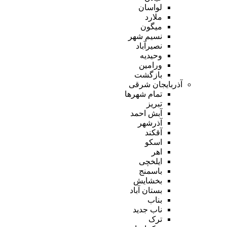
لواسان
ملارد
میگون
نسیم شهر
نصیرآباد
وحیدیه
ورامین
بازگشت
آذربایجان شرقی
تمام شهر‌ها
تبریز
آبش احمد
آذرشهر
آقکند
اسکو
اهر
ایلخچی
باسمنج
بخشایش
بستان آباد
بناب
ناب جدید
ترک