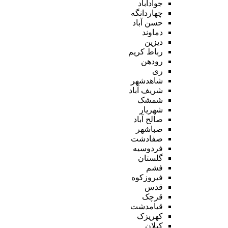
جوادآباد
چهاردانگه
حسن آباد
دماوند
دیزین
رباط کریم
رودهن
ری
شاهدشهر
شریف آباد
شمشک
شهریار
صالح آباد
صباشهر
صفادشت
فردوسیه
گلستان
فشم
فیروزکوه
قدس
قرچک
قیامدشت
کهریزک
کیلان