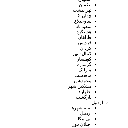
تنکمان
تهراندشت
چهارباغ
ساوجبلاغ
سعیدآباد
هشتگرد
طالقان
فردیس
کردان
کمال شهر
کوهسار
گرمدره
مارلیک
ماهدشت
محمدشهر
مشکین شهر
نظرآباد
بازگشت
اردبیل
تمام شهر‌ها
اردبیل
آبی بیگلو
اصلان دوز