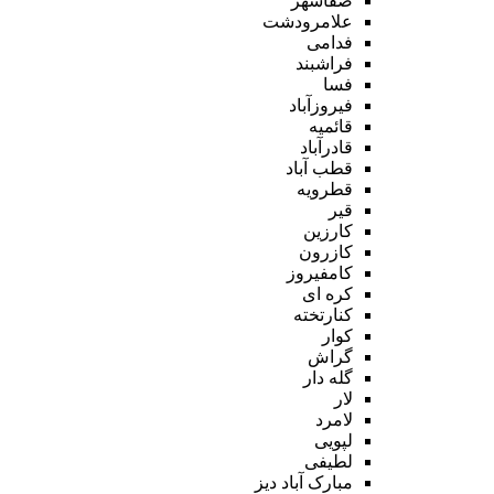
صفاشهر
علامرودشت
فدامی
فراشبند
فسا
فیروزآباد
قائمیه
قادرآباد
قطب آباد
قطرویه
قیر
کارزین
کازرون
کامفیروز
کره ای
کنارتخته
کوار
گراش
گله دار
لار
لامرد
لپویی
لطیفی
مبارک آباد دیز