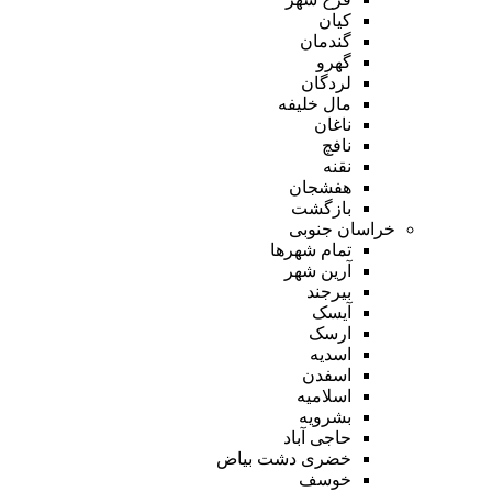
کیان
گندمان
گهرو
لردگان
مال خلیفه
ناغان
نافچ
نقنه
هفشجان
بازگشت
خراسان جنوبی
تمام شهر‌ها
آرین شهر
بیرجند
آیسک
ارسک
اسدیه
اسفدن
اسلامیه
بشرویه
حاجی آباد
خضری دشت بیاض
خوسف