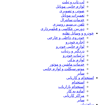
لپ تاپ و تبلت
لوازم جانبی موبایل
صوتی و تصویری
تعمیرات موبایل
خدمات سانترال
تلفن بی‌سیم رومیزی
دوربین عکاسی و فیلمبرداری
خودرو و وسایل نقلیه
خودروی داخلی و خارجی
اجاره خودرو
لوازم جانبی خودرو
دزدگیر و ردیاب
تزئینات خودرو
لوازم یدکی
خدمات ماشین و موتور
موتورسیکلت و لوازم جانبی
سایر
استخدام و کاریابی
استخدام
استخدام بازاریاب
آماده به کار
مراکز کاریابی
سایر
ساختمان