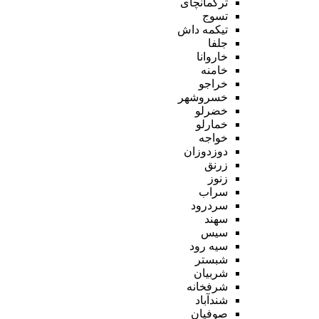
ترکمانچای
تسوج
تیکمه داش
جلفا
خاروانا
خامنه
خراجو
خسروشهر
خضرلو
خمارلو
خواجه
دوزدوزان
زرنق
زنوز
سراب
سردرود
سهند
سیس
سیه رود
شبستر
شربیان
شرفخانه
شندآباد
صوفیان