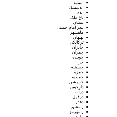
امیدیه
اندیمشک
ایذه
باغ ملک
بستان
بندر امام خمینی
ماهشهر
بهبهان
ترکالکی
جایزان
چمران
چوبیده
حر
حسینیه
حمزه
حمیدیه
خرمشهر
دارخوین
دزآب
دزفول
دهدز
رامشیر
رامهرمز
رفیع