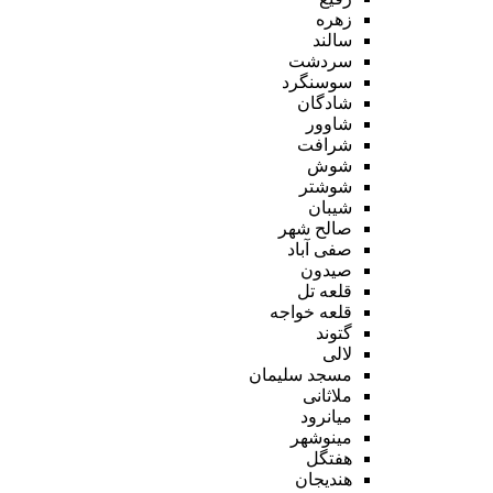
زهره
سالند
سردشت
سوسنگرد
شادگان
شاوور
شرافت
شوش
شوشتر
شیبان
صالح شهر
صفی آباد
صیدون
قلعه تل
قلعه خواجه
گتوند
لالی
مسجد سلیمان
ملاثانی
میانرود
مینوشهر
هفتگل
هندیجان