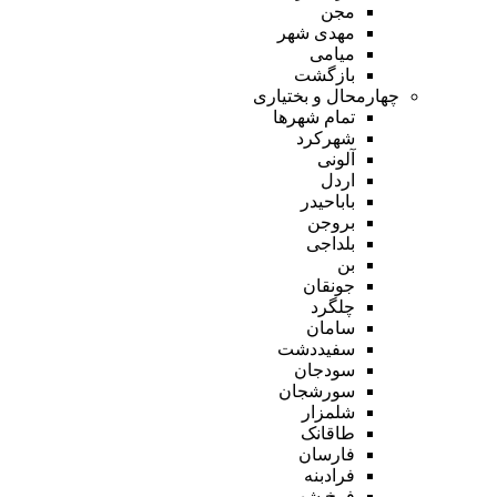
مجن
مهدی شهر
میامی
بازگشت
چهارمحال و بختیاری
تمام شهر‌ها
شهرکرد
آلونی
اردل
باباحیدر
بروجن
بلداجی
بن
جونقان
چلگرد
سامان
سفیددشت
سودجان
سورشجان
شلمزار
طاقانک
فارسان
فرادبنه
فرخ شهر