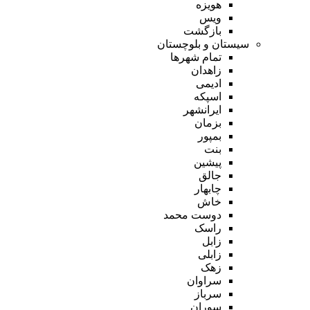
هویزه
ویس
بازگشت
سیستان و بلوچستان
تمام شهر‌ها
زاهدان
ادیمی
اسپکه
ایرانشهر
بزمان
بمپور
بنت
پیشین
جالق
چابهار
خاش
دوست محمد
راسک
زابل
زابلی
زهک
سراوان
سرباز
سوران