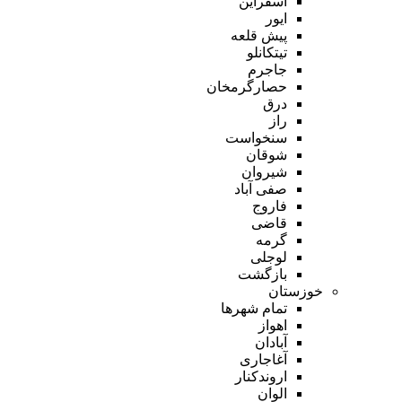
اسفراین
ایور
پیش قلعه
تیتکانلو
جاجرم
حصارگرمخان
درق
راز
سنخواست
شوقان
شیروان
صفی آباد
فاروج
قاضی
گرمه
لوجلی
بازگشت
خوزستان
تمام شهر‌ها
اهواز
آبادان
آغاجاری
اروندکنار
الوان