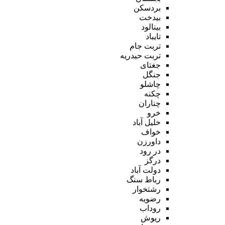
بردسکن
بیدخت
بینالود
تایباد
تربت جام
تربت حیدریه
جغتای
جنگل
چاشلو
چکنه
چناران
خرو
خلیل آباد
خواف
داورزن
در رود
درگز
دولت آباد
رباط سنگ
رشتخوار
رضویه
روداب
ریوش