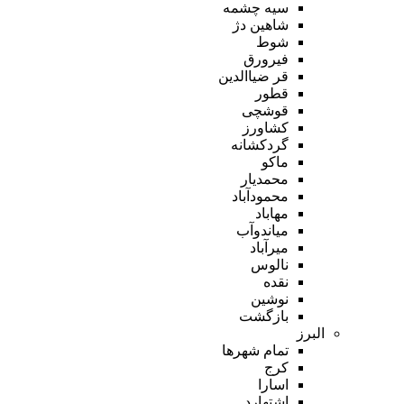
سیه چشمه
شاهین دژ
شوط
فیرورق
قر ضیاالدین
قطور
قوشچی
کشاورز
گردکشانه
ماکو
محمدیار
محمودآباد
مهاباد
میاندوآب
میرآباد
نالوس
نقده
نوشین
بازگشت
البرز
تمام شهر‌ها
کرج
اسارا
اشتهارد