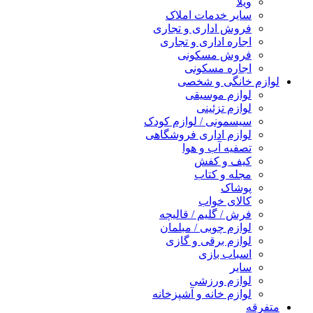
ویلا
سایر خدمات املاک
فروش اداری و تجاری
اجاره اداری و تجاری
فروش مسکونی
اجاره مسکونی
لوازم خانگی و شخصی
لوازم موسیقی
لوازم تزئینی
سیسمونی / لوازم کودک
لوازم اداری فروشگاهی
تصفیه آب و هوا
کیف و کفش
مجله و کتاب
پوشاک
کالای خواب
فرش / گلیم / قالیچه
لوازم چوبی / مبلمان
لوازم برقی و گازی
اسباب بازی
سایر
لوازم ورزشی
لوازم خانه و آشپزخانه
متفرقه