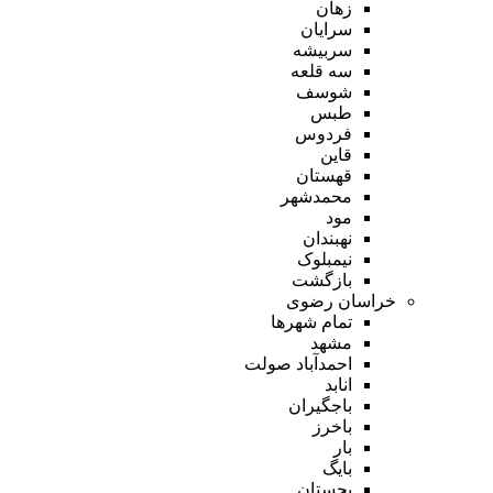
زهان
سرایان
سربیشه
سه قلعه
شوسف
طبس
فردوس
قاین
قهستان
محمدشهر
مود
نهبندان
نیمبلوک
بازگشت
خراسان رضوی
تمام شهر‌ها
مشهد
احمدآباد صولت
انابد
باجگیران
باخرز
بار
بایگ
بجستان