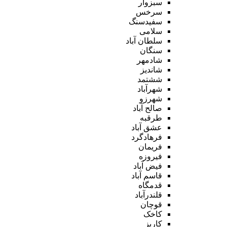
سبزوار
سرخس
سفیدسنگ
سلامی
سلطان آباد
سنگان
شادمهر
شاندیز
ششتمد
شهرآباد
شهرزو
صالح آباد
طرقبه
عشق آباد
فرهادگرد
فریمان
فیروزه
فیض آباد
قاسم آباد
قدمگاه
قلندرآباد
قوچان
کاخک
کاریز