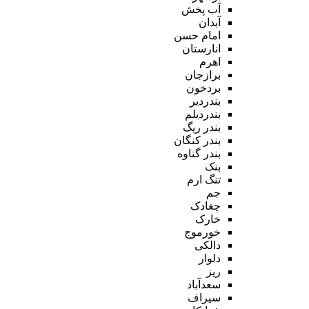
آب پخش
آبدان
امام حسن
انارستان
اهرم
برازجان
بردخون
بندردیر
بندردیلم
بندر ریگ
بندر کنگان
بندر گناوه
بنک
تنگ ارم
جم
چغادک
خارک
خورموج
دالکی
دلوار
ریز
سعدآباد
سیراف