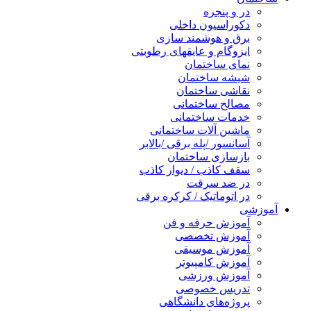
در و پنجره
دکوراسیون داخلی
برق و هوشمند سازی
ایزوگام و عایقهای رطوبتی
نمای ساختمان
شیشه ساختمان
نقاشی ساختمان
مصالح ساختمانی
خدمات ساختمانی
ماشین آلات ساختمانی
آسانسور /پله برقی /بالابر
بازسازی ساختمان
سقف کاذب / دیوار کاذب
در ضد سرقت
در اتوماتیک / کرکره برقی
آموزشی
آموزش حرفه و فن
آموزش تخصصی
آموزش موسیقی
آموزش کامپیوتر
آموزش ورزشی
تدریس خصوصی
پروژه‌های دانشگاهی