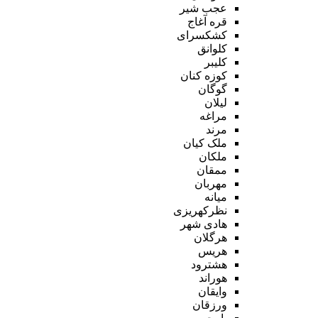
عجب شیر
قره آغاج
کشکسرای
کلوانق
کلیبر
کوزه کنان
گوگان
لیلان
مراغه
مرند
ملک کیان
ملکان
ممقان
مهربان
میانه
نظرکهریزی
هادی شهر
هرگلان
هریس
هشترود
هوراند
وایقان
ورزقان