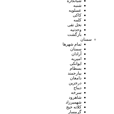
شبانکاره
شنبه
عسلویه
کاکی
کلمه
نخل تقی
وحدتیه
بازگشت
سمنان
تمام شهر‌ها
سمنان
آرادان
امیریه
ایوانکی
بسطام
بیارجمند
دامغان
درجزین
دیباج
سرخه
شاهرود
شهمیرزاد
کلاته خیج
گرمسار