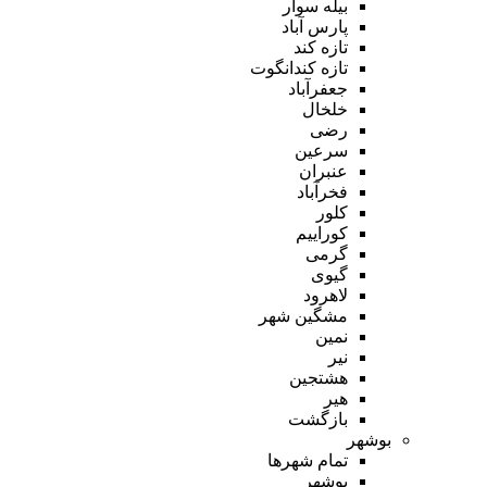
بیله سوار
پارس آباد
تازه کند
تازه کندانگوت
جعفرآباد
خلخال
رضی
سرعین
عنبران
فخرآباد
کلور
کوراییم
گرمی
گیوی
لاهرود
مشگین شهر
نمین
نیر
هشتجین
هیر
بازگشت
بوشهر
تمام شهر‌ها
بوشهر