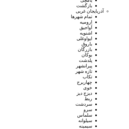
یامچی
بازگشت
آذربایجان غربی
تمام شهر‌ها
ارومیه
آواجیق
اشنویه
ایواوغلی
باروق
بازرگان
بوکان
پلدشت
پیرانشهر
تازه شهر
تکاب
چهاربرج
خوی
دیزج دیز
ربط
سردشت
سرو
سلماس
سیلوانه
سیمینه