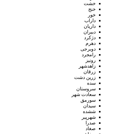
خشت
خنج
خور
داراب
داریان
دبیران
دژکرد
دهرم
دوبرجی
رامجرد
رونیز
زاهدشهر
زرقان
زرین دشت
سده
سروستان
سعادت شهر
سورمق
سیدان
ششده
شهرپیر
صدرا
صغاد