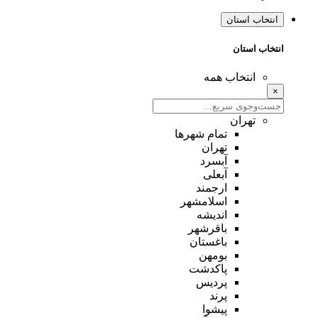
انتخاب استان
انتخاب استان
انتخاب همه
×
تهران
تمام شهر‌ها
تهران
آبسرد
آبعلی
ارجمند
اسلامشهر
اندیشه
باقرشهر
باغستان
بومهن
پاکدشت
پردیس
پرند
پیشوا