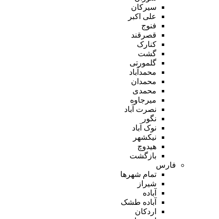
سیرکان
علی اکبر
فنوج
قصرقند
کنارک
گشت
گلمورتی
محمدآباد
محمدان
محمدی
میرجاوه
نصرت آباد
نگور
نوک آباد
نیکشهر
هیدوچ
بازگشت
فارس
تمام شهر‌ها
شیراز
آباده
آباده طشک
اردکان