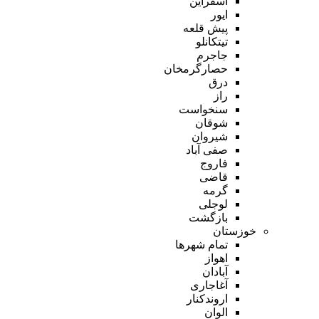
اسفراین
ایور
پیش قلعه
تیتکانلو
جاجرم
حصارگرمخان
درق
راز
سنخواست
شوقان
شیروان
صفی آباد
فاروج
قاضی
گرمه
لوجلی
بازگشت
خوزستان
تمام شهر‌ها
اهواز
آبادان
آغاجاری
اروندکنار
الوان