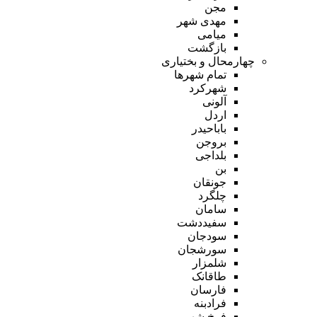
مجن
مهدی شهر
میامی
بازگشت
چهارمحال و بختیاری
تمام شهر‌ها
شهرکرد
آلونی
اردل
باباحیدر
بروجن
بلداجی
بن
جونقان
چلگرد
سامان
سفیددشت
سودجان
سورشجان
شلمزار
طاقانک
فارسان
فرادبنه
فرخ شهر