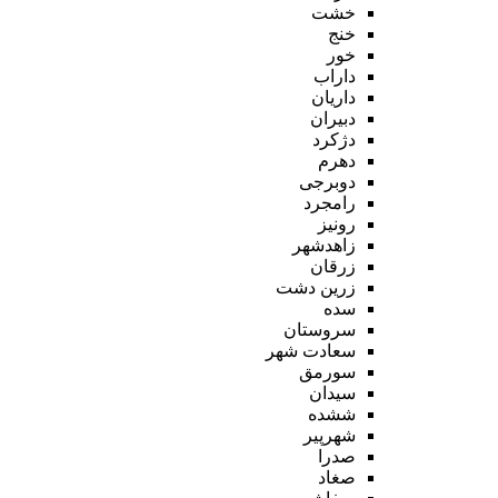
خشت
خنج
خور
داراب
داریان
دبیران
دژکرد
دهرم
دوبرجی
رامجرد
رونیز
زاهدشهر
زرقان
زرین دشت
سده
سروستان
سعادت شهر
سورمق
سیدان
ششده
شهرپیر
صدرا
صغاد