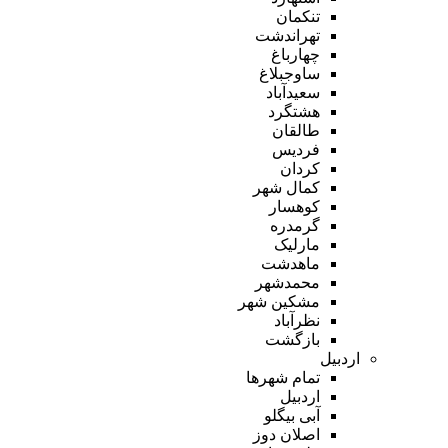
تنکمان
تهراندشت
چهارباغ
ساوجبلاغ
سعیدآباد
هشتگرد
طالقان
فردیس
کردان
کمال شهر
کوهسار
گرمدره
مارلیک
ماهدشت
محمدشهر
مشکین شهر
نظرآباد
بازگشت
اردبیل
تمام شهر‌ها
اردبیل
آبی بیگلو
اصلان دوز