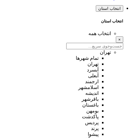
انتخاب استان
انتخاب استان
انتخاب همه
×
تهران
تمام شهر‌ها
تهران
آبسرد
آبعلی
ارجمند
اسلامشهر
اندیشه
باقرشهر
باغستان
بومهن
پاکدشت
پردیس
پرند
پیشوا