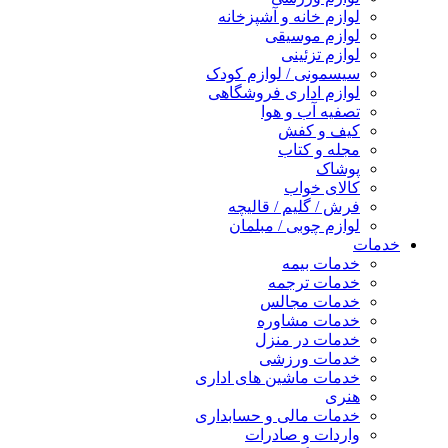
لوازم خانه و آشپزخانه
لوازم موسیقی
لوازم تزئینی
سیسمونی / لوازم کودک
لوازم اداری فروشگاهی
تصفیه آب و هوا
کیف و کفش
مجله و کتاب
پوشاک
کالای خواب
فرش / گلیم / قالیچه
لوازم چوبی / مبلمان
خدمات
خدمات بیمه
خدمات ترجمه
خدمات مجالس
خدمات مشاوره
خدمات در منزل
خدمات ورزشی
خدمات ماشین های اداری
هنری
خدمات مالی و حسابداری
واردات و صادرات