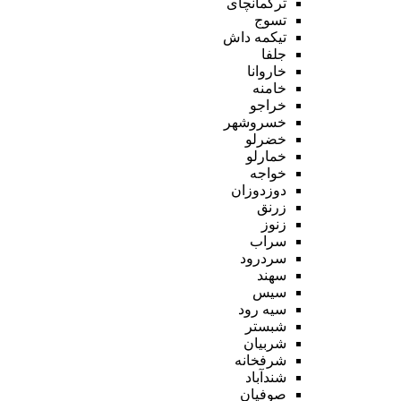
ترکمانچای
تسوج
تیکمه داش
جلفا
خاروانا
خامنه
خراجو
خسروشهر
خضرلو
خمارلو
خواجه
دوزدوزان
زرنق
زنوز
سراب
سردرود
سهند
سیس
سیه رود
شبستر
شربیان
شرفخانه
شندآباد
صوفیان