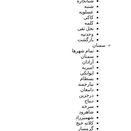
شبانکاره
شنبه
عسلویه
کاکی
کلمه
نخل تقی
وحدتیه
بازگشت
سمنان
تمام شهر‌ها
سمنان
آرادان
امیریه
ایوانکی
بسطام
بیارجمند
دامغان
درجزین
دیباج
سرخه
شاهرود
شهمیرزاد
کلاته خیج
گرمسار