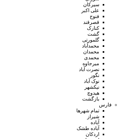
سیرکان
علی اکبر
فنوج
قصرقند
کنارک
گشت
گلمورتی
محمدآباد
محمدان
محمدی
میرجاوه
نصرت آباد
نگور
نوک آباد
نیکشهر
هیدوچ
بازگشت
فارس
تمام شهر‌ها
شیراز
آباده
آباده طشک
اردکان