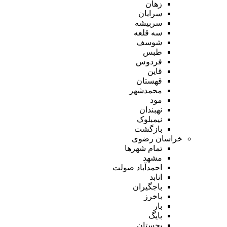
زهان
سرایان
سربیشه
سه قلعه
شوسف
طبس
فردوس
قاین
قهستان
محمدشهر
مود
نهبندان
نیمبلوک
بازگشت
خراسان رضوی
تمام شهر‌ها
مشهد
احمدآباد صولت
انابد
باجگیران
باخرز
بار
بایگ
بجستان