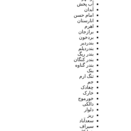
آب پخش
آبدان
امام حسن
انارستان
اهرم
برازجان
بردخون
بندردیر
بندردیلم
بندر ریگ
بندر کنگان
بندر گناوه
بنک
تنگ ارم
جم
چغادک
خارک
خورموج
دالکی
دلوار
ریز
سعدآباد
سیراف