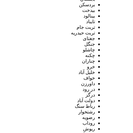
بردسکن
بیدخت
بینالود
تایباد
تربت جام
تربت حیدریه
جغتای
جنگل
چاشلو
چکنه
چناران
خرو
خلیل آباد
خواف
داورزن
در رود
درگز
دولت آباد
رباط سنگ
رشتخوار
رضویه
روداب
ریوش