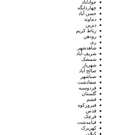
جوادآباد
چهاردانگه
حسن آباد
دماوند
دیزین
رباط کریم
رودهن
ری
شاهدشهر
شریف آباد
شمشک
شهریار
صالح آباد
صباشهر
صفادشت
فردوسیه
گلستان
فشم
فیروزکوه
قدس
قرچک
قیامدشت
کهریزک
کیلان