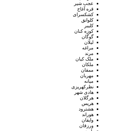
عجب شیر
قره آغاج
کشکسرای
کلوانق
کلیبر
کوزه کنان
گوگان
لیلان
مراغه
مرند
ملک کیان
ملکان
ممقان
مهربان
میانه
نظرکهریزی
هادی شهر
هرگلان
هریس
هشترود
هوراند
وایقان
ورزقان