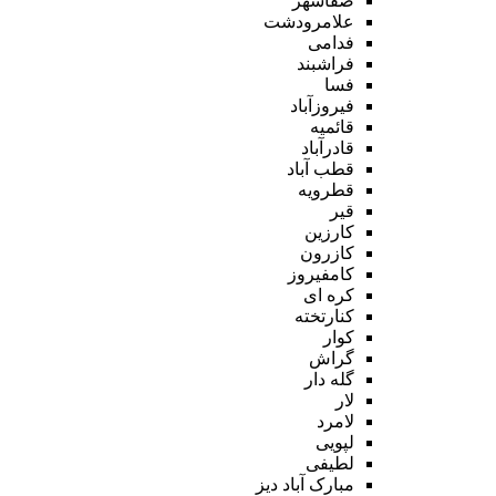
صفاشهر
علامرودشت
فدامی
فراشبند
فسا
فیروزآباد
قائمیه
قادرآباد
قطب آباد
قطرویه
قیر
کارزین
کازرون
کامفیروز
کره ای
کنارتخته
کوار
گراش
گله دار
لار
لامرد
لپویی
لطیفی
مبارک آباد دیز