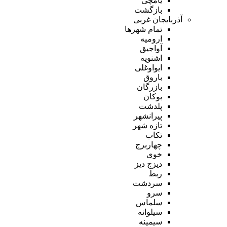
یامچی
بازگشت
آذربایجان غربی
تمام شهر‌ها
ارومیه
آواجیق
اشنویه
ایواوغلی
باروق
بازرگان
بوکان
پلدشت
پیرانشهر
تازه شهر
تکاب
چهاربرج
خوی
دیزج دیز
ربط
سردشت
سرو
سلماس
سیلوانه
سیمینه