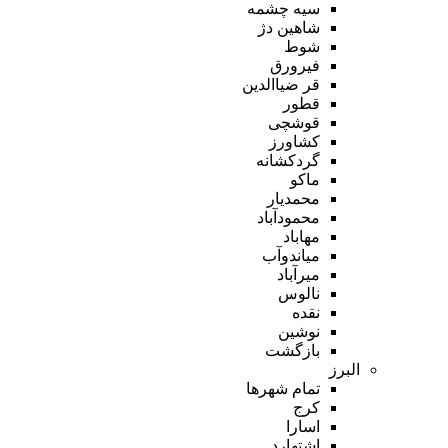
سیه چشمه
شاهین دژ
شوط
فیرورق
قر ضیاالدین
قطور
قوشچی
کشاورز
گردکشانه
ماکو
محمدیار
محمودآباد
مهاباد
میاندوآب
میرآباد
نالوس
نقده
نوشین
بازگشت
البرز
تمام شهر‌ها
کرج
اسارا
اشتهارد