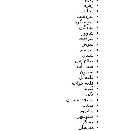
زهره
سالند
سردشت
سوسنگرد
شادگان
شاوور
شرافت
شوش
شوشتر
شیبان
صالح شهر
صفی آباد
صیدون
قلعه تل
قلعه خواجه
گتوند
لالی
مسجد سلیمان
ملاثانی
میانرود
مینوشهر
هفتگل
هندیجان