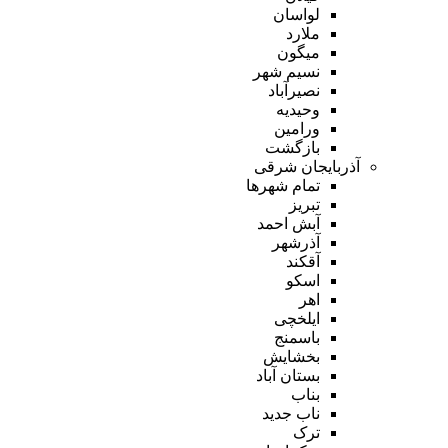
لواسان
ملارد
میگون
نسیم شهر
نصیرآباد
وحیدیه
ورامین
بازگشت
آذربایجان شرقی
تمام شهر‌ها
تبریز
آبش احمد
آذرشهر
آقکند
اسکو
اهر
ایلخچی
باسمنج
بخشایش
بستان آباد
بناب
ناب جدید
ترک