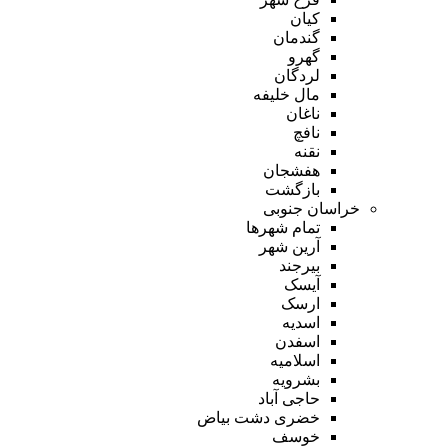
کیان
گندمان
گهرو
لردگان
مال خلیفه
ناغان
نافچ
نقنه
هفشجان
بازگشت
خراسان جنوبی
تمام شهر‌ها
آرین شهر
بیرجند
آیسک
ارسک
اسدیه
اسفدن
اسلامیه
بشرویه
حاجی آباد
خضری دشت بیاض
خوسف