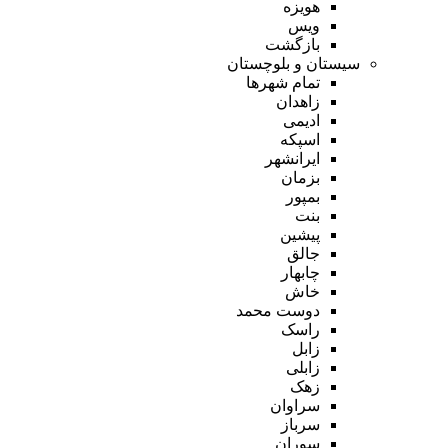
هویزه
ویس
بازگشت
سیستان و بلوچستان
تمام شهر‌ها
زاهدان
ادیمی
اسپکه
ایرانشهر
بزمان
بمپور
بنت
پیشین
جالق
چابهار
خاش
دوست محمد
راسک
زابل
زابلی
زهک
سراوان
سرباز
سوران