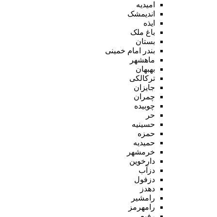
امیدیه
اندیمشک
ایذه
باغ ملک
بستان
بندر امام خمینی
ماهشهر
بهبهان
ترکالکی
جایزان
چمران
چوبیده
حر
حسینیه
حمزه
حمیدیه
خرمشهر
دارخوین
دزآب
دزفول
دهدز
رامشیر
رامهرمز
رفیع