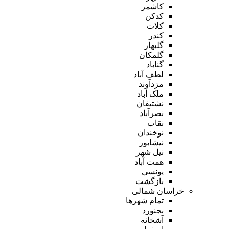
کاشمر
کدکن
کلات
کندر
گلبهار
گلمکان
گناباد
لطف آباد
مزدآوند
ملک آباد
نشتیفان
نصرآباد
نقاب
نوخندان
نیشابور
نیل شهر
همت آباد
یونسی
بازگشت
خراسان شمالی
تمام شهر‌ها
بجنورد
آشخانه