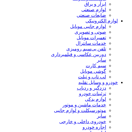
ابزار و یراق
لوازم صنعتی
ضایعات صنعتی
لوازم الکترونیکی
لوازم جانبی موبایل
صوتی و تصویری
تعمیرات موبایل
خدمات سانترال
تلفن بی‌سیم رومیزی
دوربین عکاسی و فیلمبرداری
سایر
سیم کارت
گوشی موبایل
لپ تاپ و تبلت
خودرو و وسایل نقلیه
دزدگیر و ردیاب
تزئینات خودرو
لوازم یدکی
خدمات ماشین و موتور
موتورسیکلت و لوازم جانبی
سایر
خودروی داخلی و خارجی
اجاره خودرو