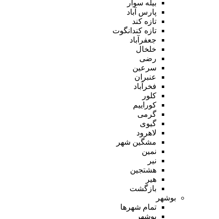
بیله سوار
پارس آباد
تازه کند
تازه کندانگوت
جعفرآباد
خلخال
رضی
سرعین
عنبران
فخرآباد
کلور
کوراییم
گرمی
گیوی
لاهرود
مشگین شهر
نمین
نیر
هشتجین
هیر
بازگشت
بوشهر
تمام شهر‌ها
بوشهر