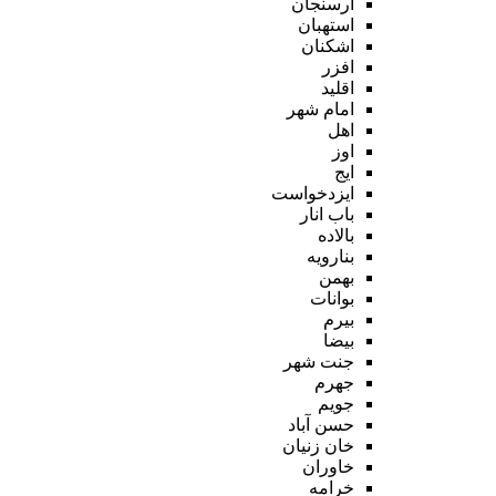
ارسنجان
استهبان
اشکنان
افزر
اقلید
امام شهر
اهل
اوز
ایج
ایزدخواست
باب انار
بالاده
بنارویه
بهمن
بوانات
بیرم
بیضا
جنت شهر
جهرم
جویم
حسن آباد
خان زنیان
خاوران
خرامه