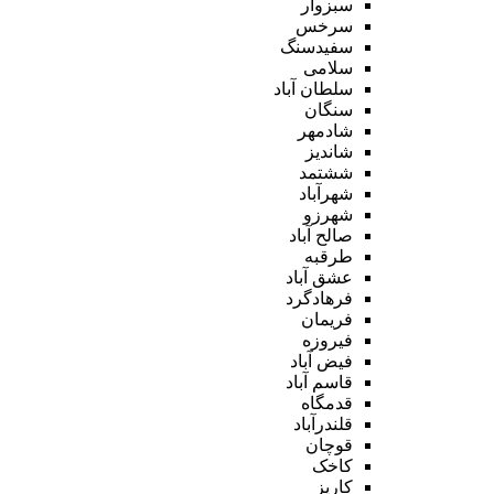
سبزوار
سرخس
سفیدسنگ
سلامی
سلطان آباد
سنگان
شادمهر
شاندیز
ششتمد
شهرآباد
شهرزو
صالح آباد
طرقبه
عشق آباد
فرهادگرد
فریمان
فیروزه
فیض آباد
قاسم آباد
قدمگاه
قلندرآباد
قوچان
کاخک
کاریز