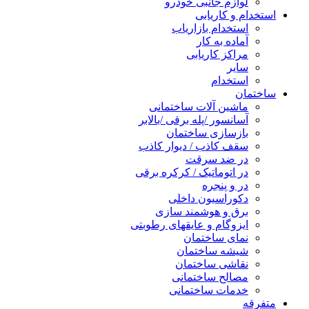
لوازم جانبی خودرو
استخدام و کاریابی
استخدام بازاریاب
آماده به کار
مراکز کاریابی
سایر
استخدام
ساختمان
ماشین آلات ساختمانی
آسانسور /پله برقی /بالابر
بازسازی ساختمان
سقف کاذب / دیوار کاذب
در ضد سرقت
در اتوماتیک / کرکره برقی
در و پنجره
دکوراسیون داخلی
برق و هوشمند سازی
ایزوگام و عایقهای رطوبتی
نمای ساختمان
شیشه ساختمان
نقاشی ساختمان
مصالح ساختمانی
خدمات ساختمانی
متفرقه