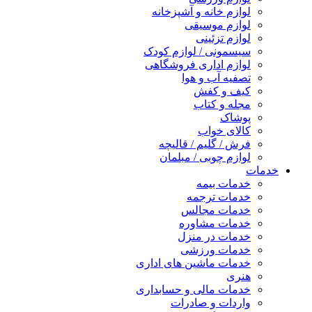
لوازم خانه و آشپزخانه
لوازم موسیقی
لوازم تزئینی
سیسمونی / لوازم کودک
لوازم اداری فروشگاهی
تصفیه آب و هوا
کیف و کفش
مجله و کتاب
پوشاک
کالای خواب
فرش / گلیم / قالیچه
لوازم چوبی / مبلمان
خدمات
خدمات بیمه
خدمات ترجمه
خدمات مجالس
خدمات مشاوره
خدمات در منزل
خدمات ورزشی
خدمات ماشین های اداری
هنری
خدمات مالی و حسابداری
واردات و صادرات