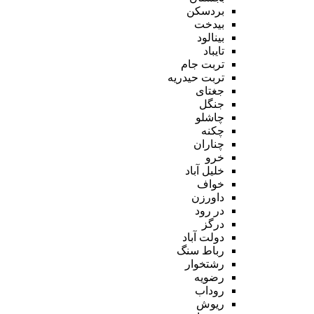
بردسکن
بیدخت
بینالود
تایباد
تربت جام
تربت حیدریه
جغتای
جنگل
چاشلو
چکنه
چناران
خرو
خلیل آباد
خواف
داورزن
در رود
درگز
دولت آباد
رباط سنگ
رشتخوار
رضویه
روداب
ریوش