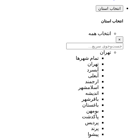
انتخاب استان
انتخاب استان
انتخاب همه
×
تهران
تمام شهر‌ها
تهران
آبسرد
آبعلی
ارجمند
اسلامشهر
اندیشه
باقرشهر
باغستان
بومهن
پاکدشت
پردیس
پرند
پیشوا