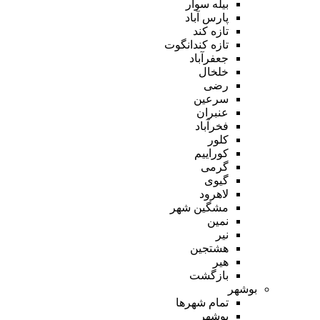
بیله سوار
پارس آباد
تازه کند
تازه کندانگوت
جعفرآباد
خلخال
رضی
سرعین
عنبران
فخرآباد
کلور
کوراییم
گرمی
گیوی
لاهرود
مشگین شهر
نمین
نیر
هشتجین
هیر
بازگشت
بوشهر
تمام شهر‌ها
بوشهر