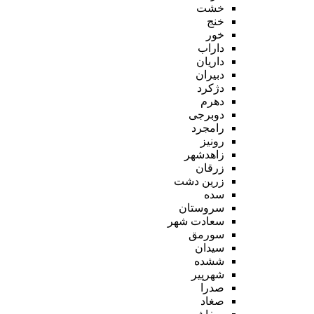
خشت
خنج
خور
داراب
داریان
دبیران
دژکرد
دهرم
دوبرجی
رامجرد
رونیز
زاهدشهر
زرقان
زرین دشت
سده
سروستان
سعادت شهر
سورمق
سیدان
ششده
شهرپیر
صدرا
صغاد