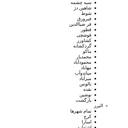
سیه چشمه
شاهین دژ
شوط
فیرورق
قر ضیاالدین
قطور
قوشچی
کشاورز
گردکشانه
ماکو
محمدیار
محمودآباد
مهاباد
میاندوآب
میرآباد
نالوس
نقده
نوشین
بازگشت
البرز
تمام شهر‌ها
کرج
اسارا
اشتهارد