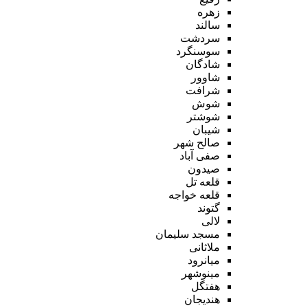
زهره
سالند
سردشت
سوسنگرد
شادگان
شاوور
شرافت
شوش
شوشتر
شیبان
صالح شهر
صفی آباد
صیدون
قلعه تل
قلعه خواجه
گتوند
لالی
مسجد سلیمان
ملاثانی
میانرود
مینوشهر
هفتگل
هندیجان