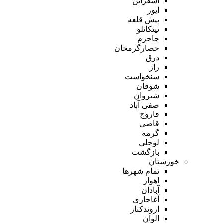
اسفراین
ایور
پیش قلعه
تیتکانلو
جاجرم
حصارگرمخان
درق
راز
سنخواست
شوقان
شیروان
صفی آباد
فاروج
قاضی
گرمه
لوجلی
بازگشت
خوزستان
تمام شهر‌ها
اهواز
آبادان
آغاجاری
اروندکنار
الوان