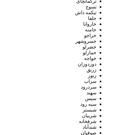
ترکمانچای
تسوج
تیکمه داش
جلفا
خاروانا
خامنه
خراجو
خسروشهر
خضرلو
خمارلو
خواجه
دوزدوزان
زرنق
زنوز
سراب
سردرود
سهند
سیس
سیه رود
شبستر
شربیان
شرفخانه
شندآباد
صوفیان