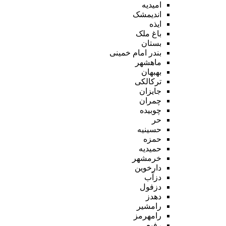
امیدیه
اندیمشک
ایذه
باغ ملک
بستان
بندر امام خمینی
ماهشهر
بهبهان
ترکالکی
جایزان
چمران
چوبیده
حر
حسینیه
حمزه
حمیدیه
خرمشهر
دارخوین
دزآب
دزفول
دهدز
رامشیر
رامهرمز
رفیع