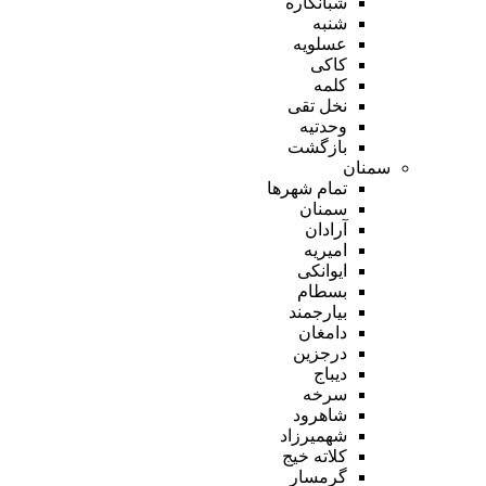
شبانکاره
شنبه
عسلویه
کاکی
کلمه
نخل تقی
وحدتیه
بازگشت
سمنان
تمام شهر‌ها
سمنان
آرادان
امیریه
ایوانکی
بسطام
بیارجمند
دامغان
درجزین
دیباج
سرخه
شاهرود
شهمیرزاد
کلاته خیج
گرمسار