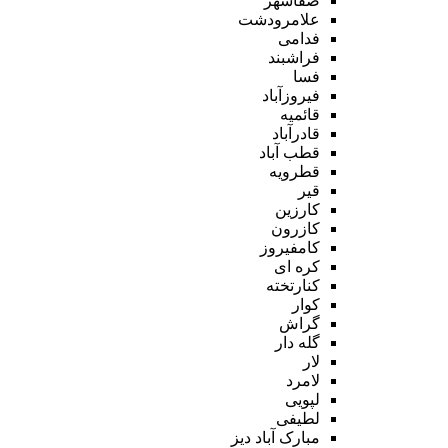
صفاشهر
علامرودشت
فدامی
فراشبند
فسا
فیروزآباد
قائمیه
قادرآباد
قطب آباد
قطرویه
قیر
کارزین
کازرون
کامفیروز
کره ای
کنارتخته
کوار
گراش
گله دار
لار
لامرد
لپویی
لطیفی
مبارک آباد دیز