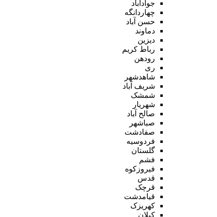
جوادآباد
چهاردانگه
حسن آباد
دماوند
دیزین
رباط کریم
رودهن
ری
شاهدشهر
شریف آباد
شمشک
شهریار
صالح آباد
صباشهر
صفادشت
فردوسیه
گلستان
فشم
فیروزکوه
قدس
قرچک
قیامدشت
کهریزک
کیلان