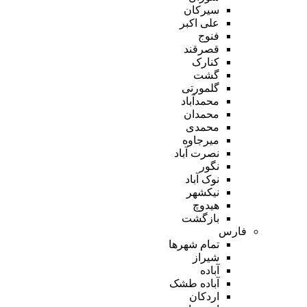
سیرکان
علی اکبر
فنوج
قصرقند
کنارک
گشت
گلمورتی
محمدآباد
محمدان
محمدی
میرجاوه
نصرت آباد
نگور
نوک آباد
نیکشهر
هیدوچ
بازگشت
فارس
تمام شهر‌ها
شیراز
آباده
آباده طشک
اردکان