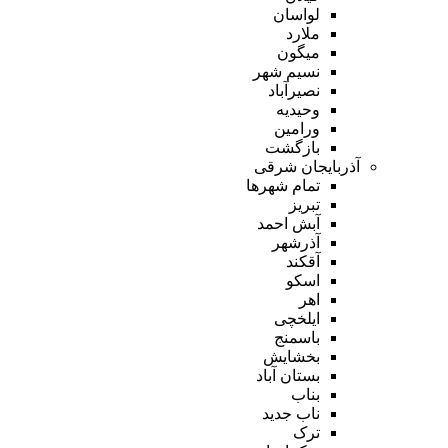
لواسان
ملارد
میگون
نسیم شهر
نصیرآباد
وحیدیه
ورامین
بازگشت
آذربایجان شرقی
تمام شهر‌ها
تبریز
آبش احمد
آذرشهر
آقکند
اسکو
اهر
ایلخچی
باسمنج
بخشایش
بستان آباد
بناب
ناب جدید
ترک