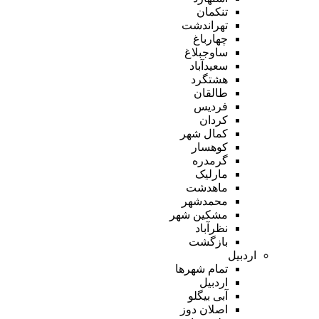
تنکمان
تهراندشت
چهارباغ
ساوجبلاغ
سعیدآباد
هشتگرد
طالقان
فردیس
کردان
کمال شهر
کوهسار
گرمدره
مارلیک
ماهدشت
محمدشهر
مشکین شهر
نظرآباد
بازگشت
اردبیل
تمام شهر‌ها
اردبیل
آبی بیگلو
اصلان دوز