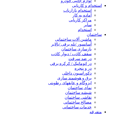
لوازم جانبی خودرو
استخدام و کاریابی
استخدام بازاریاب
آماده به کار
مراکز کاریابی
سایر
استخدام
ساختمان
ماشین آلات ساختمانی
آسانسور /پله برقی /بالابر
بازسازی ساختمان
سقف کاذب / دیوار کاذب
در ضد سرقت
در اتوماتیک / کرکره برقی
در و پنجره
دکوراسیون داخلی
برق و هوشمند سازی
ایزوگام و عایقهای رطوبتی
نمای ساختمان
شیشه ساختمان
نقاشی ساختمان
مصالح ساختمانی
خدمات ساختمانی
متفرقه