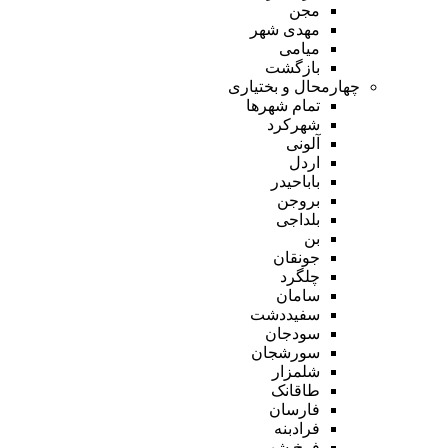
مجن
مهدی شهر
میامی
بازگشت
چهارمحال و بختیاری
تمام شهر‌ها
شهرکرد
آلونی
اردل
باباحیدر
بروجن
بلداجی
بن
جونقان
چلگرد
سامان
سفیددشت
سودجان
سورشجان
شلمزار
طاقانک
فارسان
فرادبنه
فرخ شهر