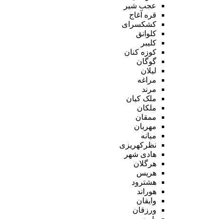
عجب شیر
قره آغاج
کشکسرای
کلوانق
کلیبر
کوزه کنان
گوگان
لیلان
مراغه
مرند
ملک کیان
ملکان
ممقان
مهربان
میانه
نظرکهریزی
هادی شهر
هرگلان
هریس
هشترود
هوراند
وایقان
ورزقان