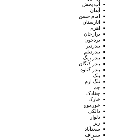
آب پخش
آبدان
امام حسن
انارستان
اهرم
برازجان
بردخون
بندردیر
بندردیلم
بندر ریگ
بندر کنگان
بندر گناوه
بنک
تنگ ارم
جم
چغادک
خارک
خورموج
دالکی
دلوار
ریز
سعدآباد
سیراف