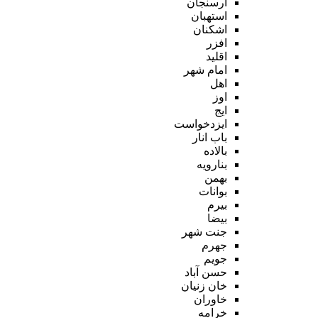
ارسنجان
استهبان
اشکنان
افزر
اقلید
امام شهر
اهل
اوز
ایج
ایزدخواست
باب انار
بالاده
بنارویه
بهمن
بوانات
بیرم
بیضا
جنت شهر
جهرم
جویم
حسن آباد
خان زنیان
خاوران
خرامه