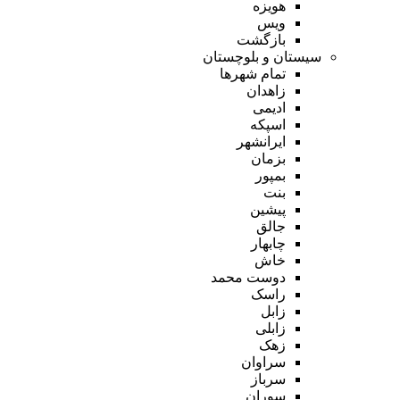
هویزه
ویس
بازگشت
سیستان و بلوچستان
تمام شهر‌ها
زاهدان
ادیمی
اسپکه
ایرانشهر
بزمان
بمپور
بنت
پیشین
جالق
چابهار
خاش
دوست محمد
راسک
زابل
زابلی
زهک
سراوان
سرباز
سوران