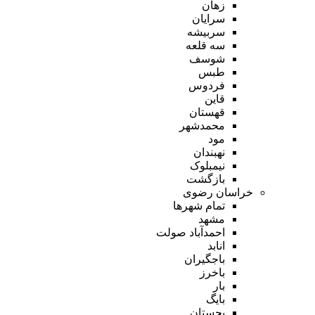
زهان
سرایان
سربیشه
سه قلعه
شوسف
طبس
فردوس
قاین
قهستان
محمدشهر
مود
نهبندان
نیمبلوک
بازگشت
خراسان رضوی
تمام شهر‌ها
مشهد
احمدآباد صولت
انابد
باجگیران
باخرز
بار
بایگ
بجستان