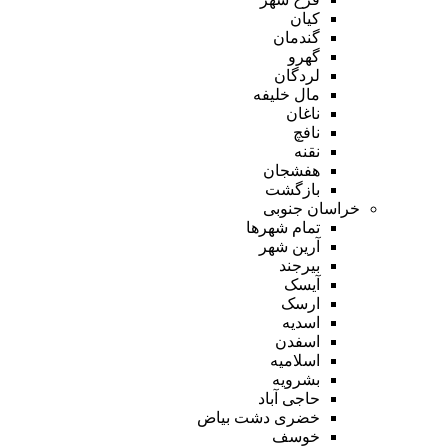
کیان
گندمان
گهرو
لردگان
مال خلیفه
ناغان
نافچ
نقنه
هفشجان
بازگشت
خراسان جنوبی
تمام شهر‌ها
آرین شهر
بیرجند
آیسک
ارسک
اسدیه
اسفدن
اسلامیه
بشرویه
حاجی آباد
خضری دشت بیاض
خوسف