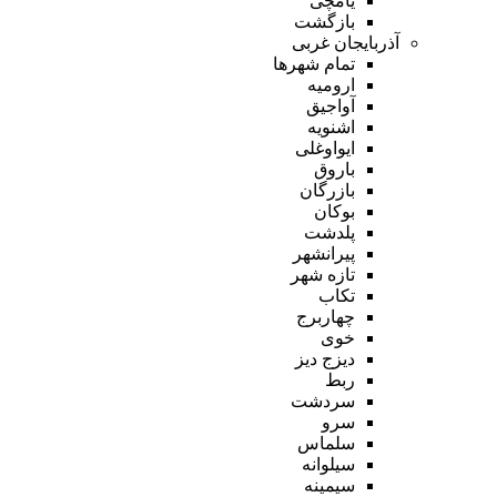
یامچی
بازگشت
آذربایجان غربی
تمام شهر‌ها
ارومیه
آواجیق
اشنویه
ایواوغلی
باروق
بازرگان
بوکان
پلدشت
پیرانشهر
تازه شهر
تکاب
چهاربرج
خوی
دیزج دیز
ربط
سردشت
سرو
سلماس
سیلوانه
سیمینه