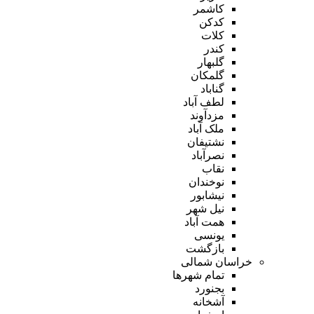
کاشمر
کدکن
کلات
کندر
گلبهار
گلمکان
گناباد
لطف آباد
مزدآوند
ملک آباد
نشتیفان
نصرآباد
نقاب
نوخندان
نیشابور
نیل شهر
همت آباد
یونسی
بازگشت
خراسان شمالی
تمام شهر‌ها
بجنورد
آشخانه