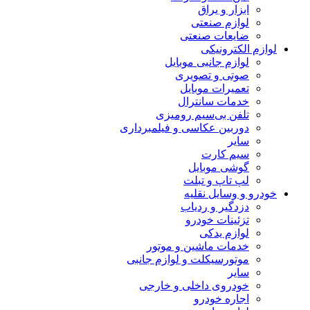
ابزار و یراق
لوازم صنعتی
ضایعات صنعتی
لوازم الکترونیکی
لوازم جانبی موبایل
صوتی و تصویری
تعمیرات موبایل
خدمات سانترال
تلفن بی‌سیم رومیزی
دوربین عکاسی و فیلمبرداری
سایر
سیم کارت
گوشی موبایل
لپ تاپ و تبلت
خودرو و وسایل نقلیه
دزدگیر و ردیاب
تزئینات خودرو
لوازم یدکی
خدمات ماشین و موتور
موتورسیکلت و لوازم جانبی
سایر
خودروی داخلی و خارجی
اجاره خودرو