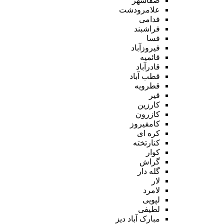
صفاشهر
علامرودشت
فدامی
فراشبند
فسا
فیروزآباد
قائمیه
قادرآباد
قطب آباد
قطرویه
قیر
کارزین
کازرون
کامفیروز
کره ای
کنارتخته
کوار
گراش
گله دار
لار
لامرد
لپویی
لطیفی
مبارک آباد دیز