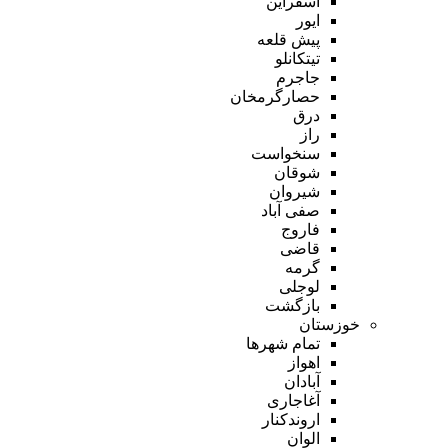
اسفراین
ایور
پیش قلعه
تیتکانلو
جاجرم
حصارگرمخان
درق
راز
سنخواست
شوقان
شیروان
صفی آباد
فاروج
قاضی
گرمه
لوجلی
بازگشت
خوزستان
تمام شهر‌ها
اهواز
آبادان
آغاجاری
اروندکنار
الوان