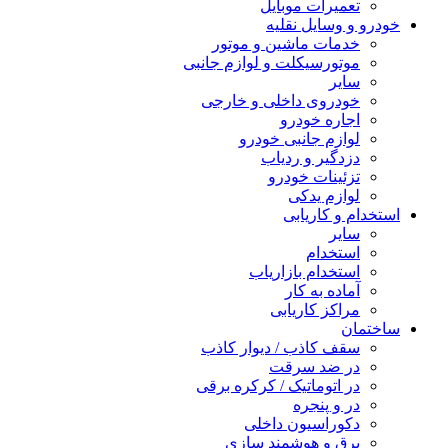
تعمیرات موبایل
خودرو و وسایل نقلیه
خدمات ماشین و موتور
موتورسیکلت و لوازم جانبی
سایر
خودروی داخلی و خارجی
اجاره خودرو
لوازم جانبی خودرو
دزدگیر و ردیاب
تزئینات خودرو
لوازم یدکی
استخدام و کاریابی
سایر
استخدام
استخدام بازاریاب
آماده به کار
مراکز کاریابی
ساختمان
سقف کاذب / دیوار کاذب
در ضد سرقت
در اتوماتیک / کرکره برقی
در و پنجره
دکوراسیون داخلی
برق و هوشمند سازی