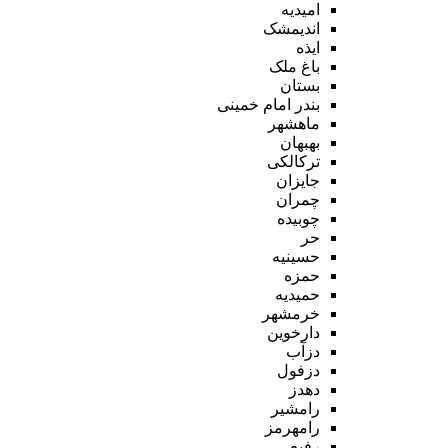
امیدیه
اندیمشک
ایذه
باغ ملک
بستان
بندر امام خمینی
ماهشهر
بهبهان
ترکالکی
جایزان
چمران
چوبیده
حر
حسینیه
حمزه
حمیدیه
خرمشهر
دارخوین
دزآب
دزفول
دهدز
رامشیر
رامهرمز
رفیع