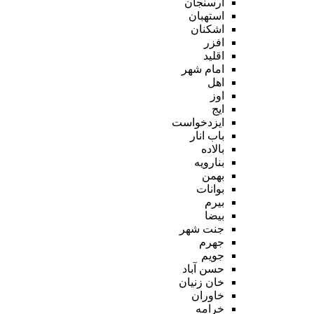
ارسنجان
استهبان
اشکنان
افزر
اقلید
امام شهر
اهل
اوز
ایج
ایزدخواست
باب انار
بالاده
بنارویه
بهمن
بوانات
بیرم
بیضا
جنت شهر
جهرم
جویم
حسن آباد
خان زنیان
خاوران
خرامه