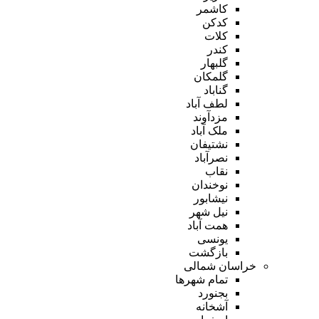
کاشمر
کدکن
کلات
کندر
گلبهار
گلمکان
گناباد
لطف آباد
مزدآوند
ملک آباد
نشتیفان
نصرآباد
نقاب
نوخندان
نیشابور
نیل شهر
همت آباد
یونسی
بازگشت
خراسان شمالی
تمام شهر‌ها
بجنورد
آشخانه