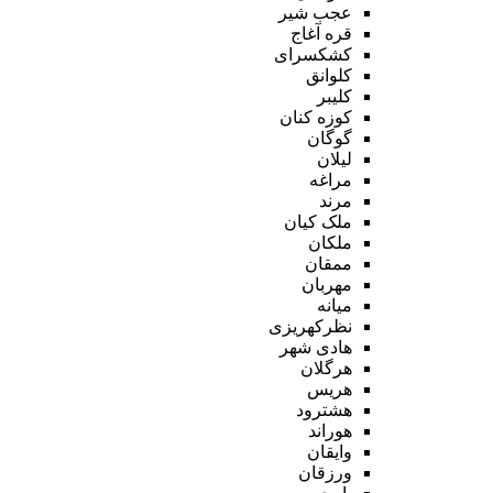
عجب شیر
قره آغاج
کشکسرای
کلوانق
کلیبر
کوزه کنان
گوگان
لیلان
مراغه
مرند
ملک کیان
ملکان
ممقان
مهربان
میانه
نظرکهریزی
هادی شهر
هرگلان
هریس
هشترود
هوراند
وایقان
ورزقان