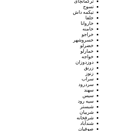
ترکمانچای
تسوج
تیکمه داش
جلفا
خاروانا
خامنه
خراجو
خسروشهر
خضرلو
خمارلو
خواجه
دوزدوزان
زرنق
زنوز
سراب
سردرود
سهند
سیس
سیه رود
شبستر
شربیان
شرفخانه
شندآباد
صوفیان