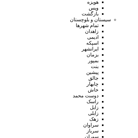
هویزه
ویس
بازگشت
سیستان و بلوچستان
تمام شهر‌ها
زاهدان
ادیمی
اسپکه
ایرانشهر
بزمان
بمپور
بنت
پیشین
جالق
چابهار
خاش
دوست محمد
راسک
زابل
زابلی
زهک
سراوان
سرباز
سوران