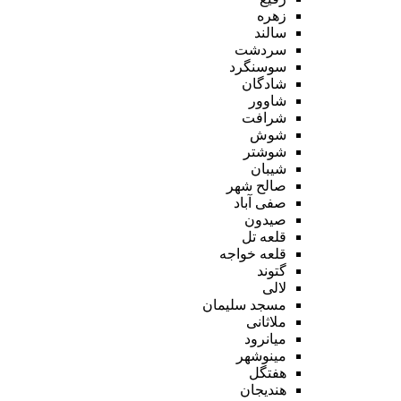
زهره
سالند
سردشت
سوسنگرد
شادگان
شاوور
شرافت
شوش
شوشتر
شیبان
صالح شهر
صفی آباد
صیدون
قلعه تل
قلعه خواجه
گتوند
لالی
مسجد سلیمان
ملاثانی
میانرود
مینوشهر
هفتگل
هندیجان