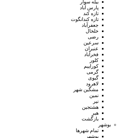
بیله سوار
پارس آباد
تازه کند
تازه کندانگوت
جعفرآباد
خلخال
رضی
سرعین
عنبران
فخرآباد
کلور
کوراییم
گرمی
گیوی
لاهرود
مشگین شهر
نمین
نیر
هشتجین
هیر
بازگشت
بوشهر
تمام شهر‌ها
بوشهر