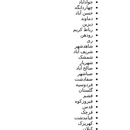
جوادآباد
چهاردانگه
حسن آباد
دماوند
دیزین
رباط کریم
رودهن
ری
شاهدشهر
شریف آباد
شمشک
شهریار
صالح آباد
صباشهر
صفادشت
فردوسیه
گلستان
فشم
فیروزکوه
قدس
قرچک
قیامدشت
کهریزک
کیلان