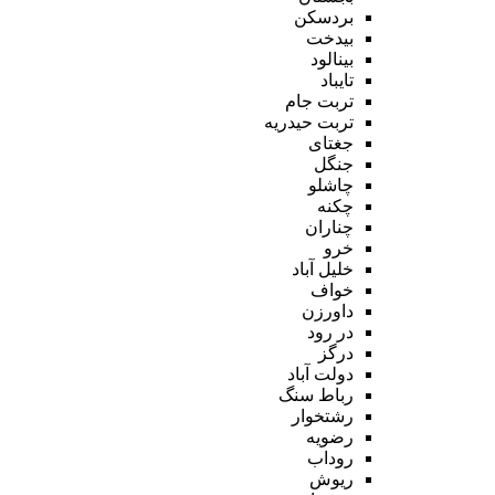
بردسکن
بیدخت
بینالود
تایباد
تربت جام
تربت حیدریه
جغتای
جنگل
چاشلو
چکنه
چناران
خرو
خلیل آباد
خواف
داورزن
در رود
درگز
دولت آباد
رباط سنگ
رشتخوار
رضویه
روداب
ریوش