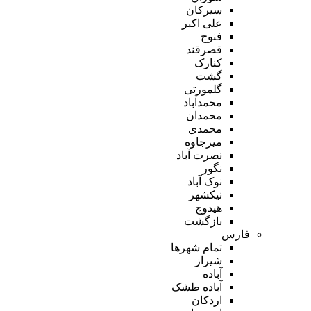
سیرکان
علی اکبر
فنوج
قصرقند
کنارک
گشت
گلمورتی
محمدآباد
محمدان
محمدی
میرجاوه
نصرت آباد
نگور
نوک آباد
نیکشهر
هیدوچ
بازگشت
فارس
تمام شهر‌ها
شیراز
آباده
آباده طشک
اردکان