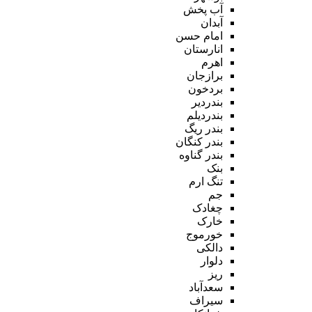
آب پخش
آبدان
امام حسن
انارستان
اهرم
برازجان
بردخون
بندردیر
بندردیلم
بندر ریگ
بندر کنگان
بندر گناوه
بنک
تنگ ارم
جم
چغادک
خارک
خورموج
دالکی
دلوار
ریز
سعدآباد
سیراف