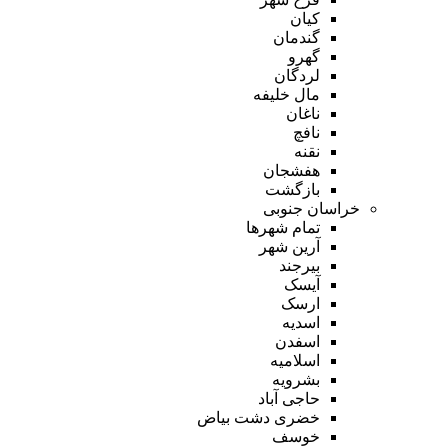
کیان
گندمان
گهرو
لردگان
مال خلیفه
ناغان
نافچ
نقنه
هفشجان
بازگشت
خراسان جنوبی
تمام شهر‌ها
آرین شهر
بیرجند
آیسک
ارسک
اسدیه
اسفدن
اسلامیه
بشرویه
حاجی آباد
خضری دشت بیاض
خوسف