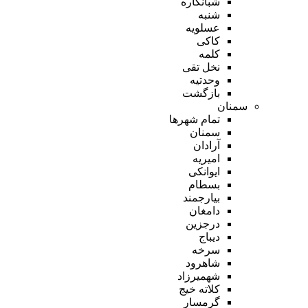
شبانکاره
شنبه
عسلویه
کاکی
کلمه
نخل تقی
وحدتیه
بازگشت
سمنان
تمام شهر‌ها
سمنان
آرادان
امیریه
ایوانکی
بسطام
بیارجمند
دامغان
درجزین
دیباج
سرخه
شاهرود
شهمیرزاد
کلاته خیج
گرمسار