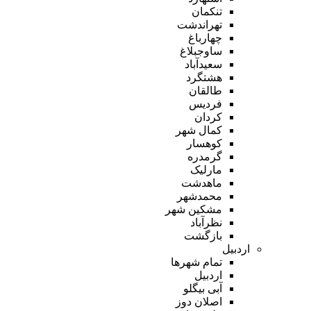
تنکمان
تهراندشت
چهارباغ
ساوجبلاغ
سعیدآباد
هشتگرد
طالقان
فردیس
کردان
کمال شهر
کوهسار
گرمدره
مارلیک
ماهدشت
محمدشهر
مشکین شهر
نظرآباد
بازگشت
اردبیل
تمام شهر‌ها
اردبیل
آبی بیگلو
اصلان دوز