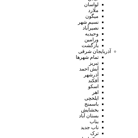
لواسان
ملارد
میگون
نسیم شهر
نصیرآباد
وحیدیه
ورامین
بازگشت
آذربایجان شرقی
تمام شهر‌ها
تبریز
آبش احمد
آذرشهر
آقکند
اسکو
اهر
ایلخچی
باسمنج
بخشایش
بستان آباد
بناب
ناب جدید
ترک