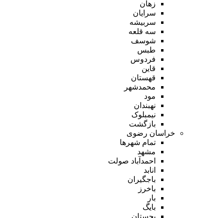
زهان
سرایان
سربیشه
سه قلعه
شوسف
طبس
فردوس
قاین
قهستان
محمدشهر
مود
نهبندان
نیمبلوک
بازگشت
خراسان رضوی
تمام شهر‌ها
مشهد
احمدآباد صولت
انابد
باجگیران
باخرز
بار
بایگ
بجستان