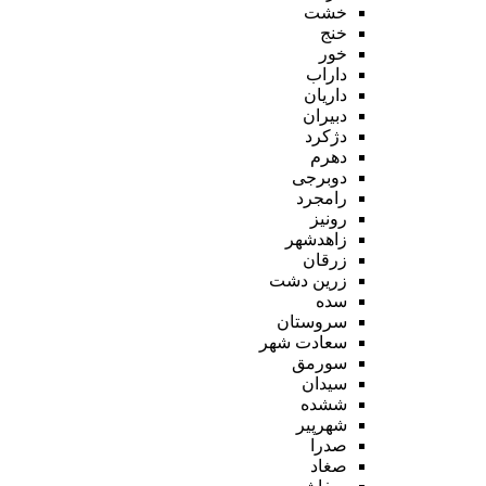
خشت
خنج
خور
داراب
داریان
دبیران
دژکرد
دهرم
دوبرجی
رامجرد
رونیز
زاهدشهر
زرقان
زرین دشت
سده
سروستان
سعادت شهر
سورمق
سیدان
ششده
شهرپیر
صدرا
صغاد