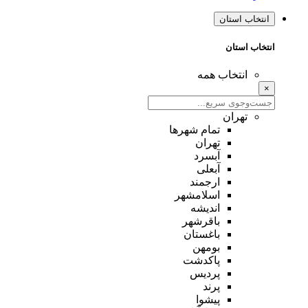
انتخاب استان
انتخاب استان
انتخاب همه
×
تهران
تمام شهر‌ها
تهران
آبسرد
آبعلی
ارجمند
اسلامشهر
اندیشه
باقرشهر
باغستان
بومهن
پاکدشت
پردیس
پرند
پیشوا