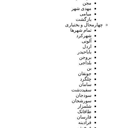
مجن
مهدی شهر
میامی
بازگشت
چهارمحال و بختیاری
تمام شهر‌ها
شهرکرد
آلونی
اردل
باباحیدر
بروجن
بلداجی
بن
جونقان
چلگرد
سامان
سفیددشت
سودجان
سورشجان
شلمزار
طاقانک
فارسان
فرادبنه
فرخ شهر