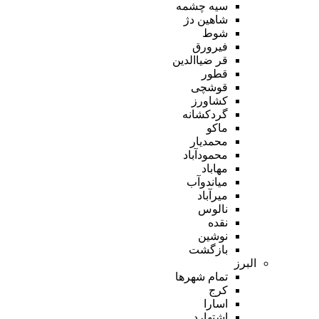
سیه چشمه
شاهین دژ
شوط
فیرورق
قر ضیاالدین
قطور
قوشچی
کشاورز
گردکشانه
ماکو
محمدیار
محمودآباد
مهاباد
میاندوآب
میرآباد
نالوس
نقده
نوشین
بازگشت
البرز
تمام شهر‌ها
کرج
اسارا
اشتهارد