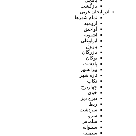
یامچی
بازگشت
آذربایجان غربی
تمام شهر‌ها
ارومیه
آواجیق
اشنویه
ایواوغلی
باروق
بازرگان
بوکان
پلدشت
پیرانشهر
تازه شهر
تکاب
چهاربرج
خوی
دیزج دیز
ربط
سردشت
سرو
سلماس
سیلوانه
سیمینه