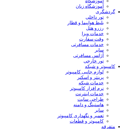
آموزشگاه
آموزشگاه زبان
گردشگری
تور داخلی
بلیط هواپیما و قطار
رزرو هتل
خدمات ویزا
وقت سفارت
خدمات مسافرتی
سایر
آژانس مسافرتی
تور خارجی
کامپیوتر و شبکه
لوازم جانبی کامپیوتر
پرینتر و اسکنر
خدمات شبکه
نرم افزار کامپیوتر
خدمات اینترنت
طراحی سایت
هاستینگ و دامنه
سایر
تعمیر و نگهداری کامپیوتر
کامپیوتر و قطعات
متفرقه