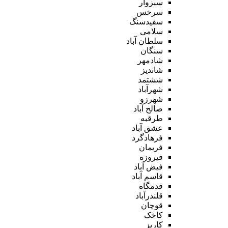
سبزوار
سرخس
سفیدسنگ
سلامی
سلطان آباد
سنگان
شادمهر
شاندیز
ششتمد
شهرآباد
شهرزو
صالح آباد
طرقبه
عشق آباد
فرهادگرد
فریمان
فیروزه
فیض آباد
قاسم آباد
قدمگاه
قلندرآباد
قوچان
کاخک
کاریز