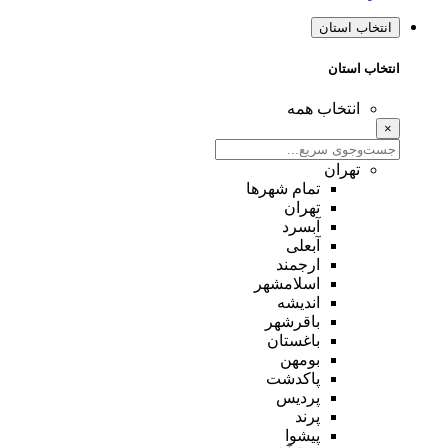
انتخاب استان
انتخاب استان
انتخاب همه
×
تهران
تمام شهر‌ها
تهران
آبسرد
آبعلی
ارجمند
اسلامشهر
اندیشه
باقرشهر
باغستان
بومهن
پاکدشت
پردیس
پرند
پیشوا