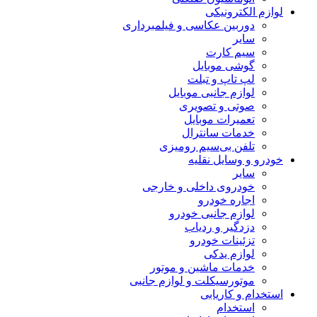
لوازم الکترونیکی
دوربین عکاسی و فیلمبرداری
سایر
سیم کارت
گوشی موبایل
لپ تاپ و تبلت
لوازم جانبی موبایل
صوتی و تصویری
تعمیرات موبایل
خدمات سانترال
تلفن بی‌سیم رومیزی
خودرو و وسایل نقلیه
سایر
خودروی داخلی و خارجی
اجاره خودرو
لوازم جانبی خودرو
دزدگیر و ردیاب
تزئینات خودرو
لوازم یدکی
خدمات ماشین و موتور
موتورسیکلت و لوازم جانبی
استخدام و کاریابی
استخدام