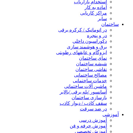
استخدام بازاریاب
آماده به کار
مراکز کاریابی
سایر
ساختمان
در اتوماتیک / کرکره برقی
در و پنجره
دکوراسیون داخلی
برق و هوشمند سازی
ایزوگام و عایقهای رطوبتی
نمای ساختمان
شیشه ساختمان
نقاشی ساختمان
مصالح ساختمانی
خدمات ساختمانی
ماشین آلات ساختمانی
آسانسور /پله برقی /بالابر
بازسازی ساختمان
سقف کاذب / دیوار کاذب
در ضد سرقت
آموزشی
آموزش درسی
آموزش حرفه و فن
آموزش تخصصی