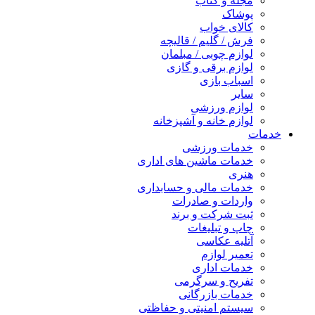
مجله و کتاب
پوشاک
کالای خواب
فرش / گلیم / قالیچه
لوازم چوبی / مبلمان
لوازم برقی و گازی
اسباب بازی
سایر
لوازم ورزشی
لوازم خانه و آشپزخانه
خدمات
خدمات ورزشی
خدمات ماشین های اداری
هنری
خدمات مالی و حسابداری
واردات و صادرات
ثبت شرکت و برند
چاپ و تبلیغات
آتلیه عکاسی
تعمیر لوازم
خدمات اداری
تفریح و سرگرمی
خدمات بازرگانی
سیستم امنیتی و حفاظتی