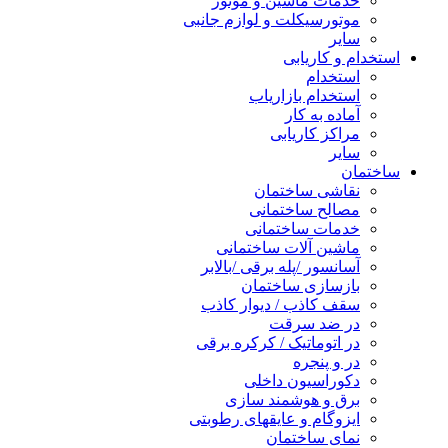
خدمات ماشین و موتور
موتورسیکلت و لوازم جانبی
سایر
استخدام و کاریابی
استخدام
استخدام بازاریاب
آماده به کار
مراکز کاریابی
سایر
ساختمان
نقاشی ساختمان
مصالح ساختمانی
خدمات ساختمانی
ماشین آلات ساختمانی
آسانسور /پله برقی /بالابر
بازسازی ساختمان
سقف کاذب / دیوار کاذب
در ضد سرقت
در اتوماتیک / کرکره برقی
در و پنجره
دکوراسیون داخلی
برق و هوشمند سازی
ایزوگام و عایقهای رطوبتی
نمای ساختمان