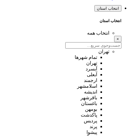
انتخاب استان
انتخاب استان
انتخاب همه
×
تهران
تمام شهر‌ها
تهران
آبسرد
آبعلی
ارجمند
اسلامشهر
اندیشه
باقرشهر
باغستان
بومهن
پاکدشت
پردیس
پرند
پیشوا