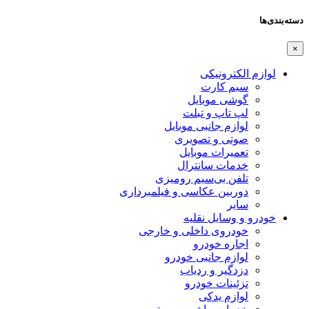
دسته‌بندی‌ها
×
لوازم الکترونیکی
سیم کارت
گوشی موبایل
لپ تاپ و تبلت
لوازم جانبی موبایل
صوتی و تصویری
تعمیرات موبایل
خدمات سانترال
تلفن بی‌سیم رومیزی
دوربین عکاسی و فیلمبرداری
سایر
خودرو و وسایل نقلیه
خودروی داخلی و خارجی
اجاره خودرو
لوازم جانبی خودرو
دزدگیر و ردیاب
تزئینات خودرو
لوازم یدکی