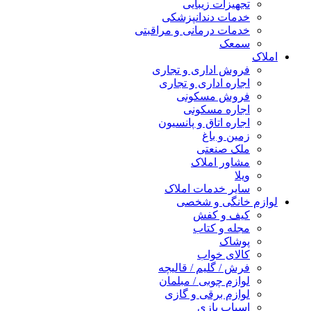
تجهیزات زیبایی
خدمات دندانپزشکی
خدمات درمانی و مراقبتی
سمعک
املاک
فروش اداری و تجاری
اجاره اداری و تجاری
فروش مسکونی
اجاره مسکونی
اجاره اتاق و پانسیون
زمین و باغ
ملک صنعتی
مشاور املاک
ویلا
سایر خدمات املاک
لوازم خانگی و شخصی
کیف و کفش
مجله و کتاب
پوشاک
کالای خواب
فرش / گلیم / قالیچه
لوازم چوبی / مبلمان
لوازم برقی و گازی
اسباب بازی