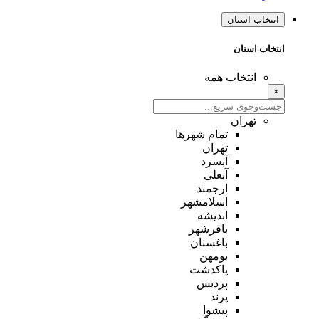
انتخاب استان
انتخاب استان
انتخاب همه
×
تهران
تمام شهر‌ها
تهران
آبسرد
آبعلی
ارجمند
اسلامشهر
اندیشه
باقرشهر
باغستان
بومهن
پاکدشت
پردیس
پرند
پیشوا