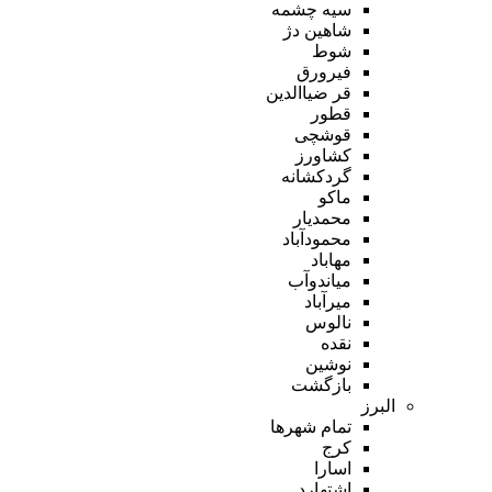
سیه چشمه
شاهین دژ
شوط
فیرورق
قر ضیاالدین
قطور
قوشچی
کشاورز
گردکشانه
ماکو
محمدیار
محمودآباد
مهاباد
میاندوآب
میرآباد
نالوس
نقده
نوشین
بازگشت
البرز
تمام شهر‌ها
کرج
اسارا
اشتهارد