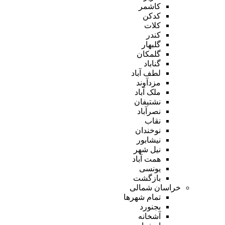
کاشمر
کدکن
کلات
کندر
گلبهار
گلمکان
گناباد
لطف آباد
مزدآوند
ملک آباد
نشتیفان
نصرآباد
نقاب
نوخندان
نیشابور
نیل شهر
همت آباد
یونسی
بازگشت
خراسان شمالی
تمام شهر‌ها
بجنورد
آشخانه