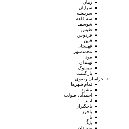
زهان
سرایان
سربیشه
سه قلعه
شوسف
طبس
فردوس
قاین
قهستان
محمدشهر
مود
نهبندان
نیمبلوک
بازگشت
خراسان رضوی
تمام شهر‌ها
مشهد
احمدآباد صولت
انابد
باجگیران
باخرز
بار
بایگ
بجستان