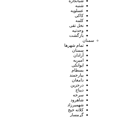
شبانکاره
شنبه
عسلویه
کاکی
کلمه
نخل تقی
وحدتیه
بازگشت
سمنان
تمام شهر‌ها
سمنان
آرادان
امیریه
ایوانکی
بسطام
بیارجمند
دامغان
درجزین
دیباج
سرخه
شاهرود
شهمیرزاد
کلاته خیج
گرمسار