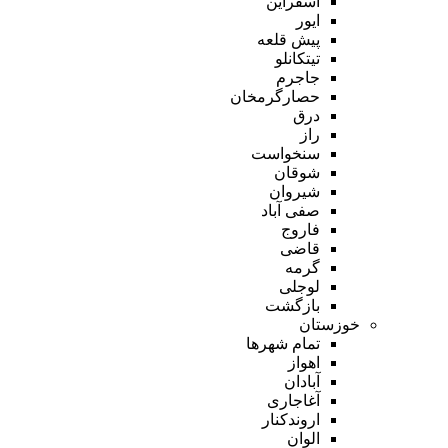
اسفراین
ایور
پیش قلعه
تیتکانلو
جاجرم
حصارگرمخان
درق
راز
سنخواست
شوقان
شیروان
صفی آباد
فاروج
قاضی
گرمه
لوجلی
بازگشت
خوزستان
تمام شهر‌ها
اهواز
آبادان
آغاجاری
اروندکنار
الوان