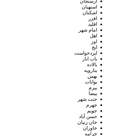
ارسنجان
استهبان
اشکنان
افزر
اقلید
امام شهر
اهل
اوز
ایج
ایزدخواست
باب انار
بالاده
بنارویه
بهمن
بوانات
بیرم
بیضا
جنت شهر
جهرم
جویم
حسن آباد
خان زنیان
خاوران
خرامه