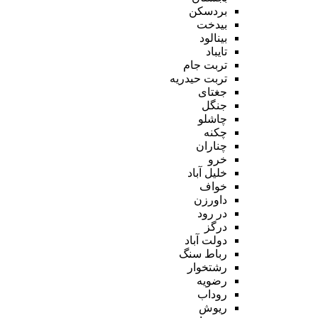
بردسکن
بیدخت
بینالود
تایباد
تربت جام
تربت حیدریه
جغتای
جنگل
چاشلو
چکنه
چناران
خرو
خلیل آباد
خواف
داورزن
در رود
درگز
دولت آباد
رباط سنگ
رشتخوار
رضویه
روداب
ریوش