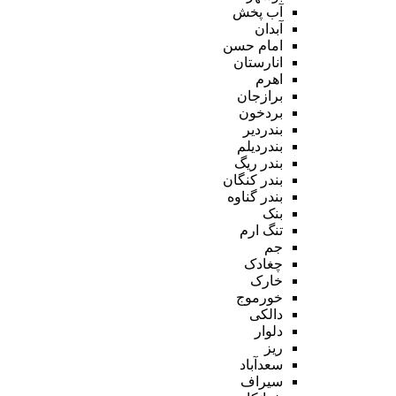
آب پخش
آبدان
امام حسن
انارستان
اهرم
برازجان
بردخون
بندردیر
بندردیلم
بندر ریگ
بندر کنگان
بندر گناوه
بنک
تنگ ارم
جم
چغادک
خارک
خورموج
دالکی
دلوار
ریز
سعدآباد
سیراف