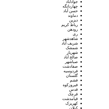
جوادآباد
چهاردانگه
حسن آباد
دماوند
دیزین
رباط کریم
رودهن
ری
شاهدشهر
شریف آباد
شمشک
شهریار
صالح آباد
صباشهر
صفادشت
فردوسیه
گلستان
فشم
فیروزکوه
قدس
قرچک
قیامدشت
کهریزک
کیلان