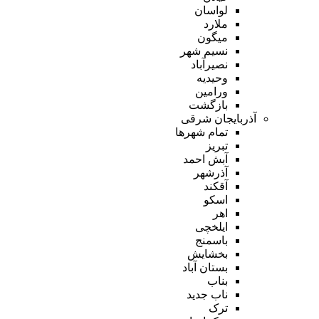
لواسان
ملارد
میگون
نسیم شهر
نصیرآباد
وحیدیه
ورامین
بازگشت
آذربایجان شرقی
تمام شهر‌ها
تبریز
آبش احمد
آذرشهر
آقکند
اسکو
اهر
ایلخچی
باسمنج
بخشایش
بستان آباد
بناب
ناب جدید
ترک