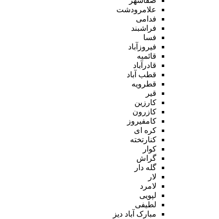
صفاشهر
علامرودشت
فدامی
فراشبند
فسا
فیروزآباد
قائمیه
قادرآباد
قطب آباد
قطرویه
قیر
کارزین
کازرون
کامفیروز
کره ای
کنارتخته
کوار
گراش
گله دار
لار
لامرد
لپویی
لطیفی
مبارک آباد دیز