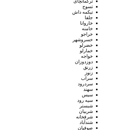
ترکمانچای
تسوج
تیکمه داش
جلفا
خاروانا
خامنه
خراجو
خسروشهر
خضرلو
خمارلو
خواجه
دوزدوزان
زرنق
زنوز
سراب
سردرود
سهند
سیس
سیه رود
شبستر
شربیان
شرفخانه
شندآباد
صوفیان