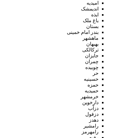
امیدیه
اندیمشک
ایذه
باغ ملک
بستان
بندر امام خمینی
ماهشهر
بهبهان
ترکالکی
جایزان
چمران
چوبیده
حر
حسینیه
حمزه
حمیدیه
خرمشهر
دارخوین
دزآب
دزفول
دهدز
رامشیر
رامهرمز
رفیع