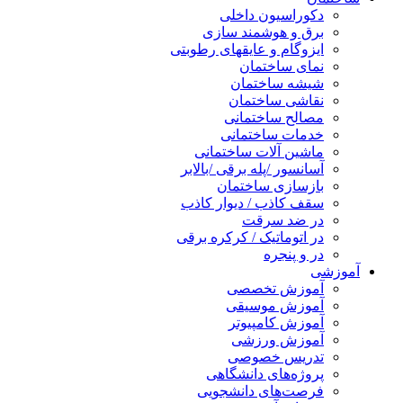
دکوراسیون داخلی
برق و هوشمند سازی
ایزوگام و عایقهای رطوبتی
نمای ساختمان
شیشه ساختمان
نقاشی ساختمان
مصالح ساختمانی
خدمات ساختمانی
ماشین آلات ساختمانی
آسانسور /پله برقی /بالابر
بازسازی ساختمان
سقف کاذب / دیوار کاذب
در ضد سرقت
در اتوماتیک / کرکره برقی
در و پنجره
آموزشی
آموزش تخصصی
آموزش موسیقی
آموزش کامپیوتر
آموزش ورزشی
تدریس خصوصی
پروژه‌های دانشگاهی
فرصت‌های دانشجویی