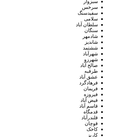
سبزوار
سرخس
سفیدسنگ
سلامی
سلطان آباد
سنگان
شادمهر
شاندیز
ششتمد
شهرآباد
شهرزو
صالح آباد
طرقبه
عشق آباد
فرهادگرد
فریمان
فیروزه
فیض آباد
قاسم آباد
قدمگاه
قلندرآباد
قوچان
کاخک
کاریز