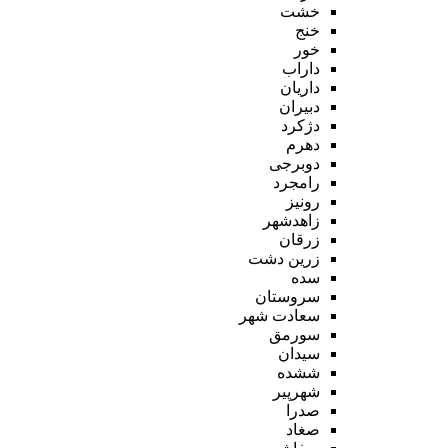
خشت
خنج
خور
داراب
داریان
دبیران
دژکرد
دهرم
دوبرجی
رامجرد
رونیز
زاهدشهر
زرقان
زرین دشت
سده
سروستان
سعادت شهر
سورمق
سیدان
ششده
شهرپیر
صدرا
صغاد