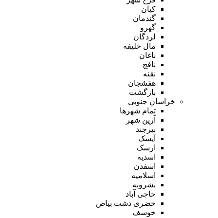
کیان
گندمان
گهرو
لردگان
مال خلیفه
ناغان
نافچ
نقنه
هفشجان
بازگشت
خراسان جنوبی
تمام شهر‌ها
آرین شهر
بیرجند
آیسک
ارسک
اسدیه
اسفدن
اسلامیه
بشرویه
حاجی آباد
خضری دشت بیاض
خوسف