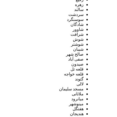
زهره
سالند
سردشت
سوسنگرد
شادگان
شاوور
شرافت
شوش
شوشتر
شیبان
صالح شهر
صفی آباد
صیدون
قلعه تل
قلعه خواجه
گتوند
لالی
مسجد سلیمان
ملاثانی
میانرود
مینوشهر
هفتگل
هندیجان