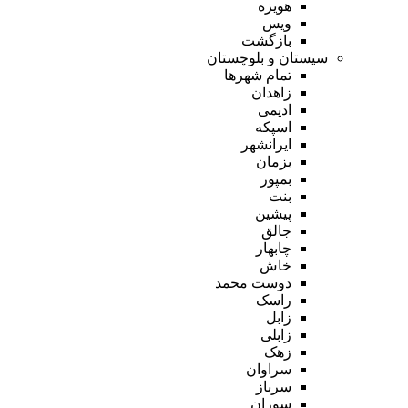
هویزه
ویس
بازگشت
سیستان و بلوچستان
تمام شهر‌ها
زاهدان
ادیمی
اسپکه
ایرانشهر
بزمان
بمپور
بنت
پیشین
جالق
چابهار
خاش
دوست محمد
راسک
زابل
زابلی
زهک
سراوان
سرباز
سوران