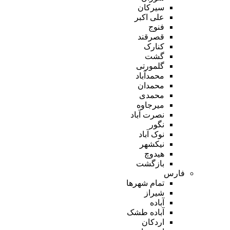
سیرکان
علی اکبر
فنوج
قصرقند
کنارک
گشت
گلمورتی
محمدآباد
محمدان
محمدی
میرجاوه
نصرت آباد
نگور
نوک آباد
نیکشهر
هیدوچ
بازگشت
فارس
تمام شهر‌ها
شیراز
آباده
آباده طشک
اردکان