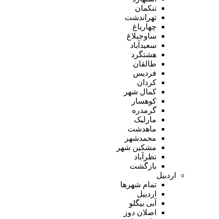
تنکمان
تهراندشت
چهارباغ
ساوجبلاغ
سعیدآباد
هشتگرد
طالقان
فردیس
کردان
کمال شهر
کوهسار
گرمدره
مارلیک
ماهدشت
محمدشهر
مشکین شهر
نظرآباد
بازگشت
اردبیل
تمام شهر‌ها
اردبیل
آبی بیگلو
اصلان دوز