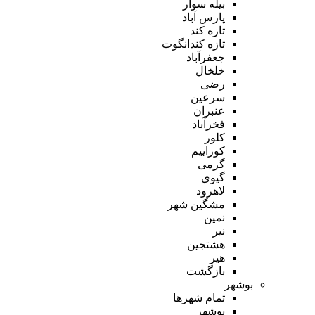
بیله سوار
پارس آباد
تازه کند
تازه کندانگوت
جعفرآباد
خلخال
رضی
سرعین
عنبران
فخرآباد
کلور
کوراییم
گرمی
گیوی
لاهرود
مشگین شهر
نمین
نیر
هشتجین
هیر
بازگشت
بوشهر
تمام شهر‌ها
بوشهر