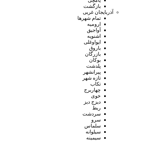
یامچی
بازگشت
آذربایجان غربی
تمام شهر‌ها
ارومیه
آواجیق
اشنویه
ایواوغلی
باروق
بازرگان
بوکان
پلدشت
پیرانشهر
تازه شهر
تکاب
چهاربرج
خوی
دیزج دیز
ربط
سردشت
سرو
سلماس
سیلوانه
سیمینه