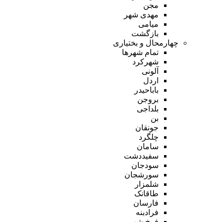
مجن
مهدی شهر
میامی
بازگشت
چهارمحال و بختیاری
تمام شهر‌ها
شهرکرد
آلونی
اردل
باباحیدر
بروجن
بلداجی
بن
جونقان
چلگرد
سامان
سفیددشت
سودجان
سورشجان
شلمزار
طاقانک
فارسان
فرادبنه
فرخ شهر