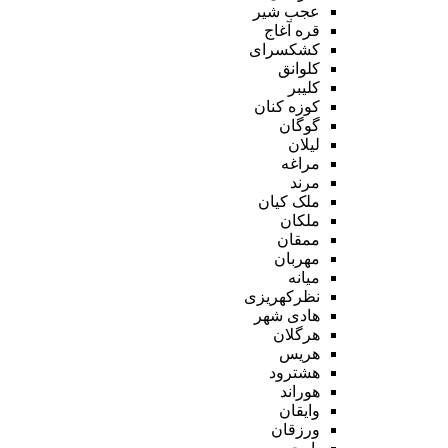
عجب شیر
قره آغاج
کشکسرای
کلوانق
کلیبر
کوزه کنان
گوگان
لیلان
مراغه
مرند
ملک کیان
ملکان
ممقان
مهربان
میانه
نظرکهریزی
هادی شهر
هرگلان
هریس
هشترود
هوراند
وایقان
ورزقان