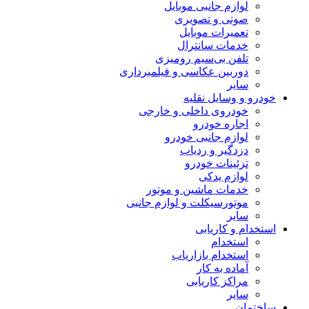
لوازم جانبی موبایل
صوتی و تصویری
تعمیرات موبایل
خدمات سانترال
تلفن بی‌سیم رومیزی
دوربین عکاسی و فیلمبرداری
سایر
خودرو و وسایل نقلیه
خودروی داخلی و خارجی
اجاره خودرو
لوازم جانبی خودرو
دزدگیر و ردیاب
تزئینات خودرو
لوازم یدکی
خدمات ماشین و موتور
موتورسیکلت و لوازم جانبی
سایر
استخدام و کاریابی
استخدام
استخدام بازاریاب
آماده به کار
مراکز کاریابی
سایر
ساختمان