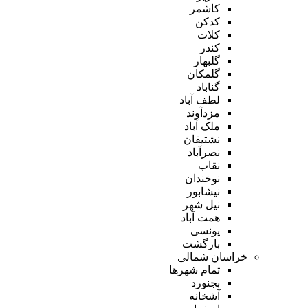
کاشمر
کدکن
کلات
کندر
گلبهار
گلمکان
گناباد
لطف آباد
مزدآوند
ملک آباد
نشتیفان
نصرآباد
نقاب
نوخندان
نیشابور
نیل شهر
همت آباد
یونسی
بازگشت
خراسان شمالی
تمام شهر‌ها
بجنورد
آشخانه