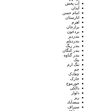
آب پخش
آبدان
امام حسن
انارستان
اهرم
برازجان
بردخون
بندردیر
بندردیلم
بندر ریگ
بندر کنگان
بندر گناوه
بنک
تنگ ارم
جم
چغادک
خارک
خورموج
دالکی
دلوار
ریز
سعدآباد
سیراف