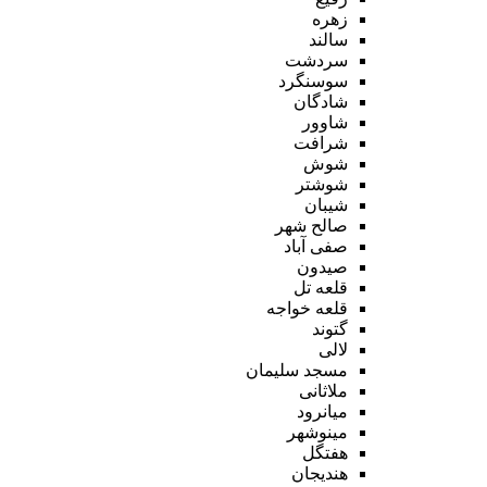
زهره
سالند
سردشت
سوسنگرد
شادگان
شاوور
شرافت
شوش
شوشتر
شیبان
صالح شهر
صفی آباد
صیدون
قلعه تل
قلعه خواجه
گتوند
لالی
مسجد سلیمان
ملاثانی
میانرود
مینوشهر
هفتگل
هندیجان