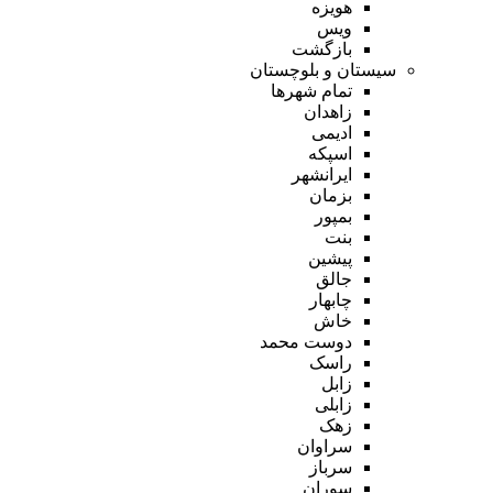
هویزه
ویس
بازگشت
سیستان و بلوچستان
تمام شهر‌ها
زاهدان
ادیمی
اسپکه
ایرانشهر
بزمان
بمپور
بنت
پیشین
جالق
چابهار
خاش
دوست محمد
راسک
زابل
زابلی
زهک
سراوان
سرباز
سوران