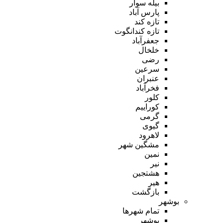
بیله سوار
پارس آباد
تازه کند
تازه کندانگوت
جعفرآباد
خلخال
رضی
سرعین
عنبران
فخرآباد
کلور
کوراییم
گرمی
گیوی
لاهرود
مشگین شهر
نمین
نیر
هشتجین
هیر
بازگشت
بوشهر
تمام شهر‌ها
بوشهر