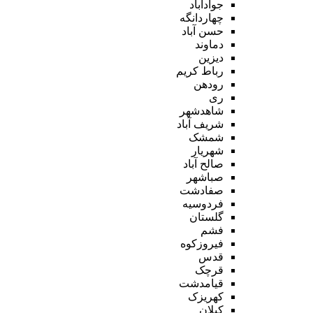
جوادآباد
چهاردانگه
حسن آباد
دماوند
دیزین
رباط کریم
رودهن
ری
شاهدشهر
شریف آباد
شمشک
شهریار
صالح آباد
صباشهر
صفادشت
فردوسیه
گلستان
فشم
فیروزکوه
قدس
قرچک
قیامدشت
کهریزک
کیلان