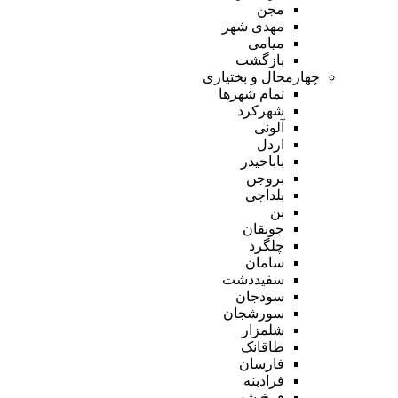
مجن
مهدی شهر
میامی
بازگشت
چهارمحال و بختیاری
تمام شهر‌ها
شهرکرد
آلونی
اردل
باباحیدر
بروجن
بلداجی
بن
جونقان
چلگرد
سامان
سفیددشت
سودجان
سورشجان
شلمزار
طاقانک
فارسان
فرادبنه
فرخ شهر