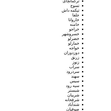
ترکمانچای
تسوج
تیکمه داش
جلفا
خاروانا
خامنه
خراجو
خسروشهر
خضرلو
خمارلو
خواجه
دوزدوزان
زرنق
زنوز
سراب
سردرود
سهند
سیس
سیه رود
شبستر
شربیان
شرفخانه
شندآباد
صوفیان