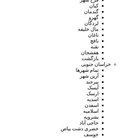
کیان
گندمان
گهرو
لردگان
مال خلیفه
ناغان
نافچ
نقنه
هفشجان
بازگشت
خراسان جنوبی
تمام شهر‌ها
آرین شهر
بیرجند
آیسک
ارسک
اسدیه
اسفدن
اسلامیه
بشرویه
حاجی آباد
خضری دشت بیاض
خوسف