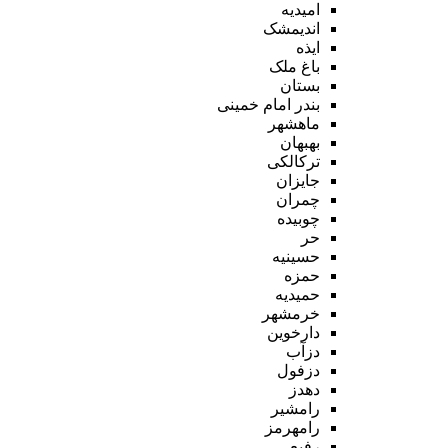
امیدیه
اندیمشک
ایذه
باغ ملک
بستان
بندر امام خمینی
ماهشهر
بهبهان
ترکالکی
جایزان
چمران
چوبیده
حر
حسینیه
حمزه
حمیدیه
خرمشهر
دارخوین
دزآب
دزفول
دهدز
رامشیر
رامهرمز
رفیع