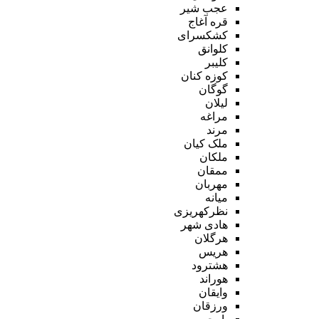
عجب شیر
قره آغاج
کشکسرای
کلوانق
کلیبر
کوزه کنان
گوگان
لیلان
مراغه
مرند
ملک کیان
ملکان
ممقان
مهربان
میانه
نظرکهریزی
هادی شهر
هرگلان
هریس
هشترود
هوراند
وایقان
ورزقان