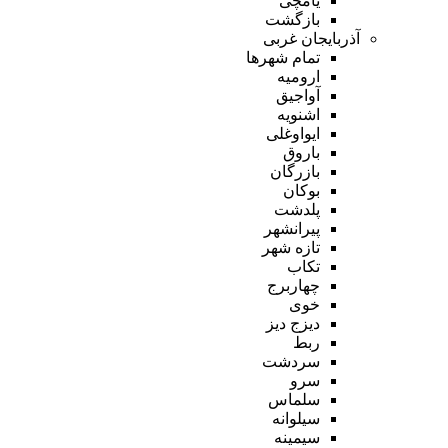
یامچی
بازگشت
آذربایجان غربی
تمام شهر‌ها
ارومیه
آواجیق
اشنویه
ایواوغلی
باروق
بازرگان
بوکان
پلدشت
پیرانشهر
تازه شهر
تکاب
چهاربرج
خوی
دیزج دیز
ربط
سردشت
سرو
سلماس
سیلوانه
سیمینه