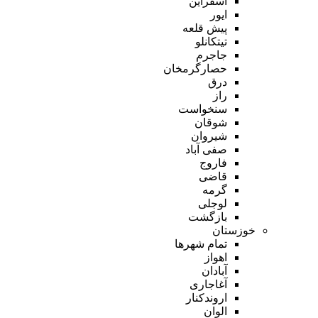
اسفراین
ایور
پیش قلعه
تیتکانلو
جاجرم
حصارگرمخان
درق
راز
سنخواست
شوقان
شیروان
صفی آباد
فاروج
قاضی
گرمه
لوجلی
بازگشت
خوزستان
تمام شهر‌ها
اهواز
آبادان
آغاجاری
اروندکنار
الوان