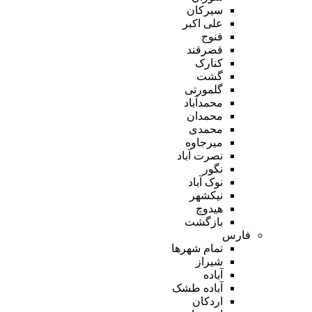
سیرکان
علی اکبر
فنوج
قصرقند
کنارک
گشت
گلمورتی
محمدآباد
محمدان
محمدی
میرجاوه
نصرت آباد
نگور
نوک آباد
نیکشهر
هیدوچ
بازگشت
فارس
تمام شهر‌ها
شیراز
آباده
آباده طشک
اردکان