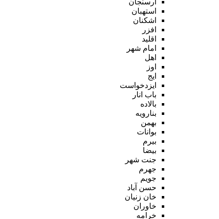
ارسنجان
استهبان
اشکنان
افزر
اقلید
امام شهر
اهل
اوز
ایج
ایزدخواست
باب انار
بالاده
بنارویه
بهمن
بوانات
بیرم
بیضا
جنت شهر
جهرم
جویم
حسن آباد
خان زنیان
خاوران
خرامه