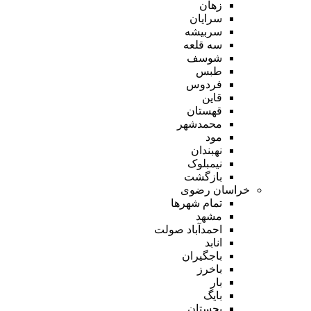
زهان
سرایان
سربیشه
سه قلعه
شوسف
طبس
فردوس
قاین
قهستان
محمدشهر
مود
نهبندان
نیمبلوک
بازگشت
خراسان رضوی
تمام شهر‌ها
مشهد
احمدآباد صولت
انابد
باجگیران
باخرز
بار
بایگ
بجستان