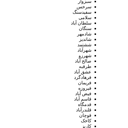
سبزوار
سرخس
سفیدسنگ
سلامی
سلطان آباد
سنگان
شادمهر
شاندیز
ششتمد
شهرآباد
شهرزو
صالح آباد
طرقبه
عشق آباد
فرهادگرد
فریمان
فیروزه
فیض آباد
قاسم آباد
قدمگاه
قلندرآباد
قوچان
کاخک
کاریز