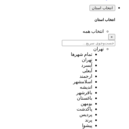
انتخاب استان
انتخاب استان
انتخاب همه
×
تهران
تمام شهر‌ها
تهران
آبسرد
آبعلی
ارجمند
اسلامشهر
اندیشه
باقرشهر
باغستان
بومهن
پاکدشت
پردیس
پرند
پیشوا