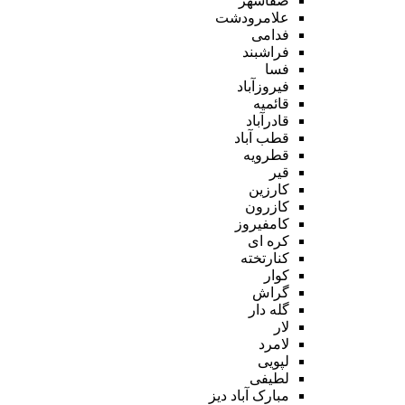
صفاشهر
علامرودشت
فدامی
فراشبند
فسا
فیروزآباد
قائمیه
قادرآباد
قطب آباد
قطرویه
قیر
کارزین
کازرون
کامفیروز
کره ای
کنارتخته
کوار
گراش
گله دار
لار
لامرد
لپویی
لطیفی
مبارک آباد دیز