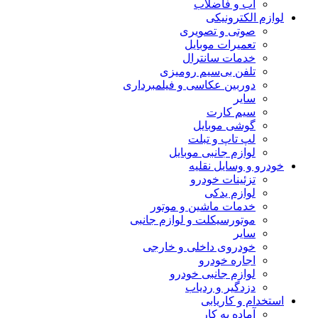
آب و فاضلاب
لوازم الکترونیکی
صوتی و تصویری
تعمیرات موبایل
خدمات سانترال
تلفن بی‌سیم رومیزی
دوربین عکاسی و فیلمبرداری
سایر
سیم کارت
گوشی موبایل
لپ تاپ و تبلت
لوازم جانبی موبایل
خودرو و وسایل نقلیه
تزئینات خودرو
لوازم یدکی
خدمات ماشین و موتور
موتورسیکلت و لوازم جانبی
سایر
خودروی داخلی و خارجی
اجاره خودرو
لوازم جانبی خودرو
دزدگیر و ردیاب
استخدام و کاریابی
آماده به کار