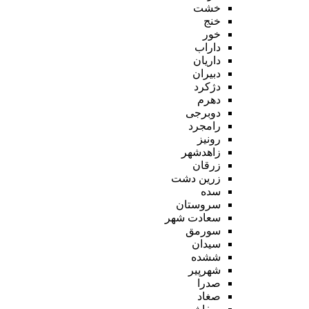
خشت
خنج
خور
داراب
داریان
دبیران
دژکرد
دهرم
دوبرجی
رامجرد
رونیز
زاهدشهر
زرقان
زرین دشت
سده
سروستان
سعادت شهر
سورمق
سیدان
ششده
شهرپیر
صدرا
صغاد