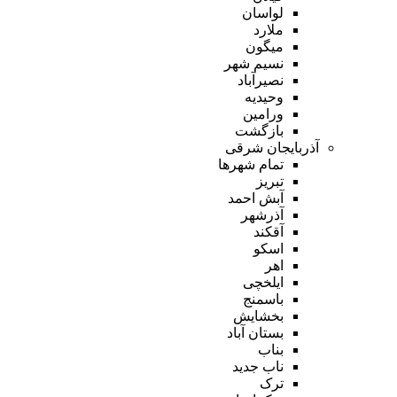
لواسان
ملارد
میگون
نسیم شهر
نصیرآباد
وحیدیه
ورامین
بازگشت
آذربایجان شرقی
تمام شهر‌ها
تبریز
آبش احمد
آذرشهر
آقکند
اسکو
اهر
ایلخچی
باسمنج
بخشایش
بستان آباد
بناب
ناب جدید
ترک