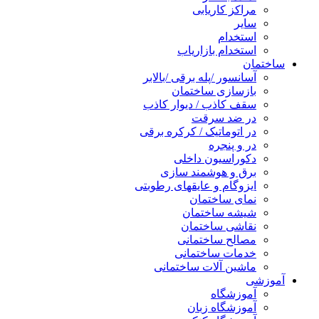
مراکز کاریابی
سایر
استخدام
استخدام بازاریاب
ساختمان
آسانسور /پله برقی /بالابر
بازسازی ساختمان
سقف کاذب / دیوار کاذب
در ضد سرقت
در اتوماتیک / کرکره برقی
در و پنجره
دکوراسیون داخلی
برق و هوشمند سازی
ایزوگام و عایقهای رطوبتی
نمای ساختمان
شیشه ساختمان
نقاشی ساختمان
مصالح ساختمانی
خدمات ساختمانی
ماشین آلات ساختمانی
آموزشی
آموزشگاه
آموزشگاه زبان