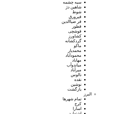
سیه چشمه
شاهین دژ
شوط
فیرورق
قر ضیاالدین
قطور
قوشچی
کشاورز
گردکشانه
ماکو
محمدیار
محمودآباد
مهاباد
میاندوآب
میرآباد
نالوس
نقده
نوشین
بازگشت
البرز
تمام شهر‌ها
کرج
اسارا
اشتهارد