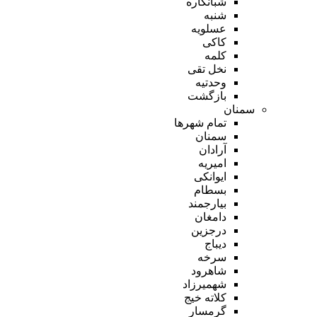
شبانکاره
شنبه
عسلویه
کاکی
کلمه
نخل تقی
وحدتیه
بازگشت
سمنان
تمام شهر‌ها
سمنان
آرادان
امیریه
ایوانکی
بسطام
بیارجمند
دامغان
درجزین
دیباج
سرخه
شاهرود
شهمیرزاد
کلاته خیج
گرمسار