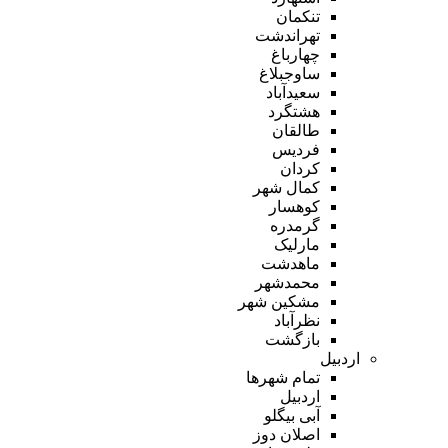
تنکمان
تهراندشت
چهارباغ
ساوجبلاغ
سعیدآباد
هشتگرد
طالقان
فردیس
کردان
کمال شهر
کوهسار
گرمدره
مارلیک
ماهدشت
محمدشهر
مشکین شهر
نظرآباد
بازگشت
اردبیل
تمام شهر‌ها
اردبیل
آبی بیگلو
اصلان دوز