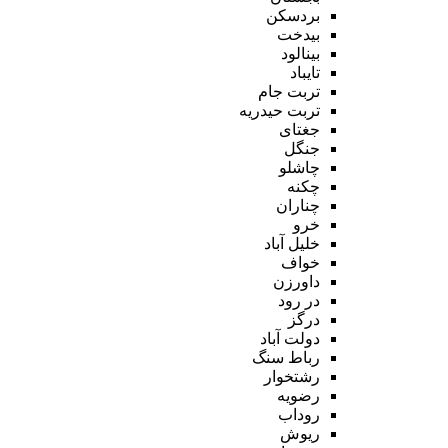
بردسکن
بیدخت
بینالود
تایباد
تربت جام
تربت حیدریه
جغتای
جنگل
چاشلو
چکنه
چناران
خرو
خلیل آباد
خواف
داورزن
در رود
درگز
دولت آباد
رباط سنگ
رشتخوار
رضویه
روداب
ریوش