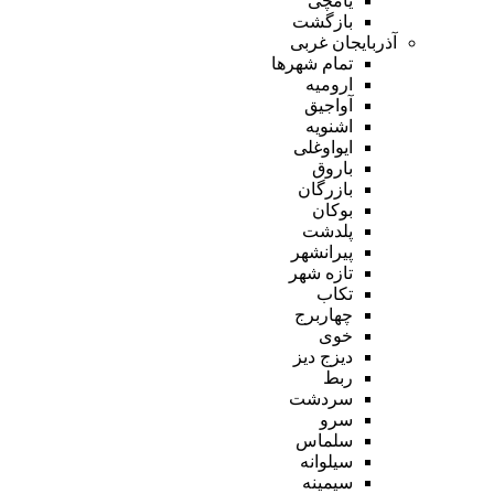
یامچی
بازگشت
آذربایجان غربی
تمام شهر‌ها
ارومیه
آواجیق
اشنویه
ایواوغلی
باروق
بازرگان
بوکان
پلدشت
پیرانشهر
تازه شهر
تکاب
چهاربرج
خوی
دیزج دیز
ربط
سردشت
سرو
سلماس
سیلوانه
سیمینه