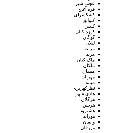
عجب شیر
قره آغاج
کشکسرای
کلوانق
کلیبر
کوزه کنان
گوگان
لیلان
مراغه
مرند
ملک کیان
ملکان
ممقان
مهربان
میانه
نظرکهریزی
هادی شهر
هرگلان
هریس
هشترود
هوراند
وایقان
ورزقان