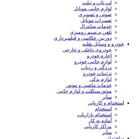
لپ تاپ و تبلت
لوازم جانبی موبایل
صوتی و تصویری
تعمیرات موبایل
خدمات سانترال
تلفن بی‌سیم رومیزی
دوربین عکاسی و فیلمبرداری
خودرو و وسایل نقلیه
خودروی داخلی و خارجی
اجاره خودرو
لوازم جانبی خودرو
دزدگیر و ردیاب
تزئینات خودرو
لوازم یدکی
خدمات ماشین و موتور
موتورسیکلت و لوازم جانبی
سایر
استخدام و کاریابی
استخدام
استخدام بازاریاب
آماده به کار
مراکز کاریابی
سایر
ساختمان