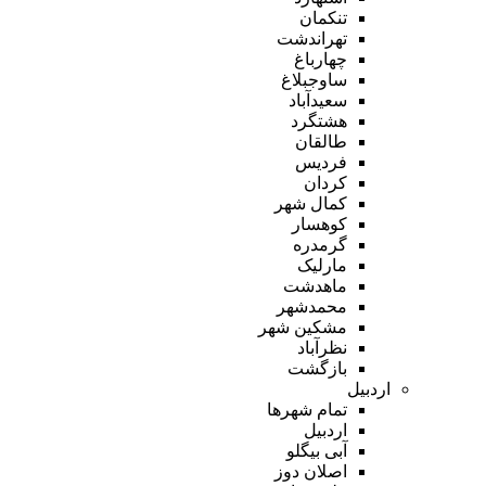
تنکمان
تهراندشت
چهارباغ
ساوجبلاغ
سعیدآباد
هشتگرد
طالقان
فردیس
کردان
کمال شهر
کوهسار
گرمدره
مارلیک
ماهدشت
محمدشهر
مشکین شهر
نظرآباد
بازگشت
اردبیل
تمام شهر‌ها
اردبیل
آبی بیگلو
اصلان دوز