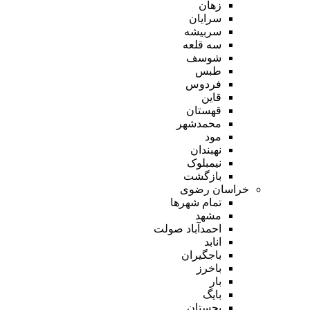
زهان
سرایان
سربیشه
سه قلعه
شوسف
طبس
فردوس
قاین
قهستان
محمدشهر
مود
نهبندان
نیمبلوک
بازگشت
خراسان رضوی
تمام شهر‌ها
مشهد
احمدآباد صولت
انابد
باجگیران
باخرز
بار
بایگ
بجستان