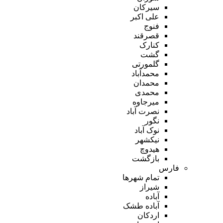
سیرکان
علی اکبر
فنوج
قصرقند
کنارک
گشت
گلمورتی
محمدآباد
محمدان
محمدی
میرجاوه
نصرت آباد
نگور
نوک آباد
نیکشهر
هیدوچ
بازگشت
فارس
تمام شهر‌ها
شیراز
آباده
آباده طشک
اردکان