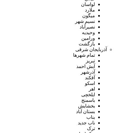
لواسان
ملارد
میگون
نسیم شهر
نصیرآباد
وحیدیه
ورامین
بازگشت
آذربایجان شرقی
تمام شهر‌ها
تبریز
آبش احمد
آذرشهر
آقکند
اسکو
اهر
ایلخچی
باسمنج
بخشایش
بستان آباد
بناب
ناب جدید
ترک