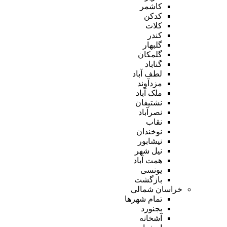
کاشمر
کدکن
کلات
کندر
گلبهار
گلمکان
گناباد
لطف آباد
مزدآوند
ملک آباد
نشتیفان
نصرآباد
نقاب
نوخندان
نیشابور
نیل شهر
همت آباد
یونسی
بازگشت
خراسان شمالی
تمام شهر‌ها
بجنورد
آشخانه