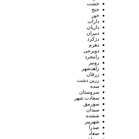
خشت
خنج
خور
داراب
داریان
دبیران
دژکرد
دهرم
دوبرجی
رامجرد
رونیز
زاهدشهر
زرقان
زرین دشت
سده
سروستان
سعادت شهر
سورمق
سیدان
ششده
شهرپیر
صدرا
صغاد