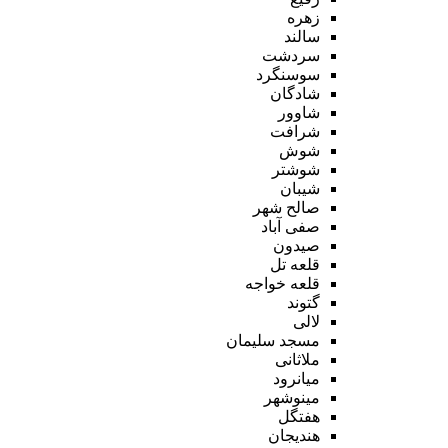
زهره
سالند
سردشت
سوسنگرد
شادگان
شاوور
شرافت
شوش
شوشتر
شیبان
صالح شهر
صفی آباد
صیدون
قلعه تل
قلعه خواجه
گتوند
لالی
مسجد سلیمان
ملاثانی
میانرود
مینوشهر
هفتگل
هندیجان