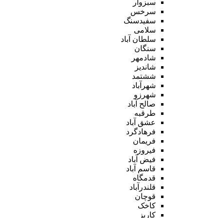
سبزوار
سرخس
سفیدسنگ
سلامی
سلطان آباد
سنگان
شادمهر
شاندیز
ششتمد
شهرآباد
شهرزو
صالح آباد
طرقبه
عشق آباد
فرهادگرد
فریمان
فیروزه
فیض آباد
قاسم آباد
قدمگاه
قلندرآباد
قوچان
کاخک
کاریز