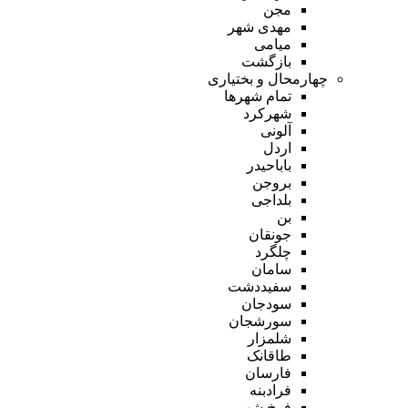
مجن
مهدی شهر
میامی
بازگشت
چهارمحال و بختیاری
تمام شهر‌ها
شهرکرد
آلونی
اردل
باباحیدر
بروجن
بلداجی
بن
جونقان
چلگرد
سامان
سفیددشت
سودجان
سورشجان
شلمزار
طاقانک
فارسان
فرادبنه
فرخ شهر