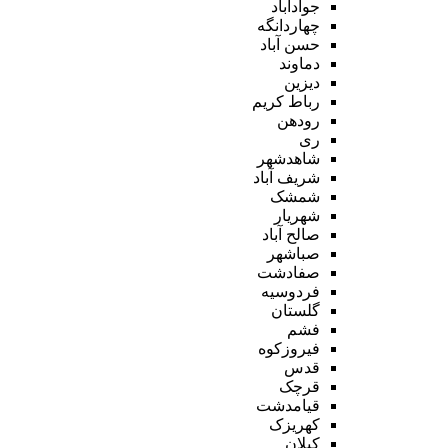
جوادآباد
چهاردانگه
حسن آباد
دماوند
دیزین
رباط کریم
رودهن
ری
شاهدشهر
شریف آباد
شمشک
شهریار
صالح آباد
صباشهر
صفادشت
فردوسیه
گلستان
فشم
فیروزکوه
قدس
قرچک
قیامدشت
کهریزک
کیلان