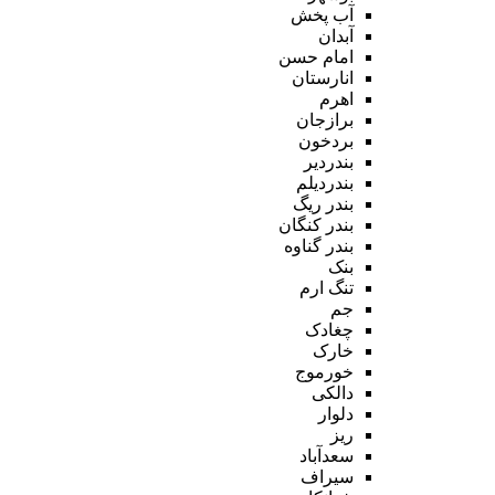
آب پخش
آبدان
امام حسن
انارستان
اهرم
برازجان
بردخون
بندردیر
بندردیلم
بندر ریگ
بندر کنگان
بندر گناوه
بنک
تنگ ارم
جم
چغادک
خارک
خورموج
دالکی
دلوار
ریز
سعدآباد
سیراف