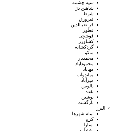
سیه چشمه
شاهین دژ
شوط
فیرورق
قر ضیاالدین
قطور
قوشچی
کشاورز
گردکشانه
ماکو
محمدیار
محمودآباد
مهاباد
میاندوآب
میرآباد
نالوس
نقده
نوشین
بازگشت
البرز
تمام شهر‌ها
کرج
اسارا
اشتهارد