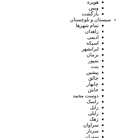
هویزه
ویس
بازگشت
سیستان و بلوچستان
تمام شهر‌ها
زاهدان
ادیمی
اسپکه
ایرانشهر
بزمان
بمپور
بنت
پیشین
جالق
چابهار
خاش
دوست محمد
راسک
زابل
زابلی
زهک
سراوان
سرباز
سوران