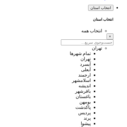
انتخاب استان
انتخاب استان
انتخاب همه
×
تهران
تمام شهر‌ها
تهران
آبسرد
آبعلی
ارجمند
اسلامشهر
اندیشه
باقرشهر
باغستان
بومهن
پاکدشت
پردیس
پرند
پیشوا