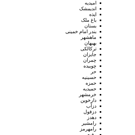
امیدیه
اندیمشک
ایذه
باغ ملک
بستان
بندر امام خمینی
ماهشهر
بهبهان
ترکالکی
جایزان
چمران
چوبیده
حر
حسینیه
حمزه
حمیدیه
خرمشهر
دارخوین
دزآب
دزفول
دهدز
رامشیر
رامهرمز
رفیع