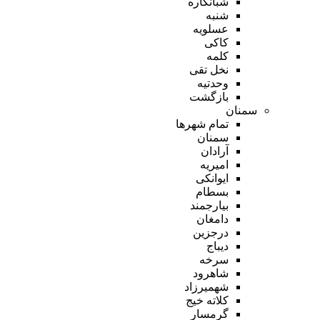
شبانکاره
شنبه
عسلویه
کاکی
کلمه
نخل تقی
وحدتیه
بازگشت
سمنان
تمام شهر‌ها
سمنان
آرادان
امیریه
ایوانکی
بسطام
بیارجمند
دامغان
درجزین
دیباج
سرخه
شاهرود
شهمیرزاد
کلاته خیج
گرمسار