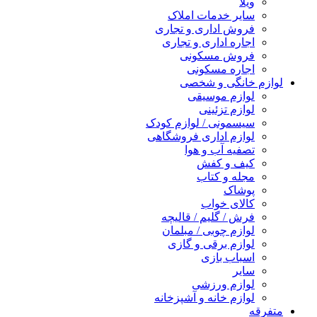
ویلا
سایر خدمات املاک
فروش اداری و تجاری
اجاره اداری و تجاری
فروش مسکونی
اجاره مسکونی
لوازم خانگی و شخصی
لوازم موسیقی
لوازم تزئینی
سیسمونی / لوازم کودک
لوازم اداری فروشگاهی
تصفیه آب و هوا
کیف و کفش
مجله و کتاب
پوشاک
کالای خواب
فرش / گلیم / قالیچه
لوازم چوبی / مبلمان
لوازم برقی و گازی
اسباب بازی
سایر
لوازم ورزشی
لوازم خانه و آشپزخانه
متفرقه