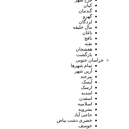
کیان
گندمان
گهرو
لردگان
مال خلیفه
ناغان
نافچ
نقنه
هفشجان
بازگشت
خراسان جنوبی
تمام شهر‌ها
آرین شهر
بیرجند
آیسک
ارسک
اسدیه
اسفدن
اسلامیه
بشرویه
حاجی آباد
خضری دشت بیاض
خوسف