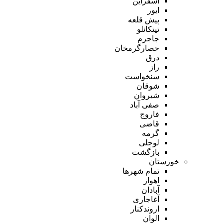
اسفراین
ایور
پیش قلعه
تیتکانلو
جاجرم
حصارگرمخان
درق
راز
سنخواست
شوقان
شیروان
صفی آباد
فاروج
قاضی
گرمه
لوجلی
بازگشت
خوزستان
تمام شهر‌ها
اهواز
آبادان
آغاجاری
اروندکنار
الوان