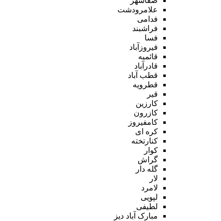
صفاشهر
علامرودشت
فدامی
فراشبند
فسا
فیروزآباد
قائمیه
قادرآباد
قطب آباد
قطرویه
قیر
کارزین
کازرون
کامفیروز
کره ای
کنارتخته
کوار
گراش
گله دار
لار
لامرد
لپویی
لطیفی
مبارک آباد دیز