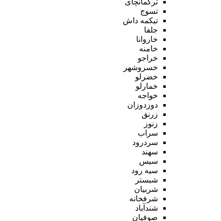
ترکمانچای
تسوج
تیکمه داش
جلفا
خاروانا
خامنه
خراجو
خسروشهر
خضرلو
خمارلو
خواجه
دوزدوزان
زرنق
زنوز
سراب
سردرود
سهند
سیس
سیه رود
شبستر
شربیان
شرفخانه
شندآباد
صوفیان