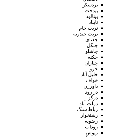
بردسکن
بیدخت
بینالود
تایباد
تربت جام
تربت حیدریه
جغتای
جنگل
چاشلو
چکنه
چناران
خرو
خلیل آباد
خواف
داورزن
در رود
درگز
دولت آباد
رباط سنگ
رشتخوار
رضویه
روداب
ریوش