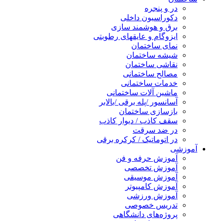
در و پنجره
دکوراسیون داخلی
برق و هوشمند سازی
ایزوگام و عایقهای رطوبتی
نمای ساختمان
شیشه ساختمان
نقاشی ساختمان
مصالح ساختمانی
خدمات ساختمانی
ماشین آلات ساختمانی
آسانسور /پله برقی /بالابر
بازسازی ساختمان
سقف کاذب / دیوار کاذب
در ضد سرقت
در اتوماتیک / کرکره برقی
آموزشی
آموزش حرفه و فن
آموزش تخصصی
آموزش موسیقی
آموزش کامپیوتر
آموزش ورزشی
تدریس خصوصی
پروژه‌های دانشگاهی