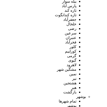
بیله سوار
پارس آباد
تازه کند
تازه کندانگوت
جعفرآباد
خلخال
رضی
سرعین
عنبران
فخرآباد
کلور
کوراییم
گرمی
گیوی
لاهرود
مشگین شهر
نمین
نیر
هشتجین
هیر
بازگشت
بوشهر
تمام شهر‌ها
بوشهر